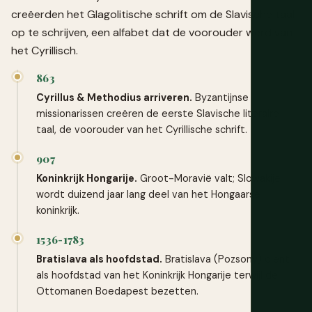
creëerden het Glagolitische schrift om de Slavische taal
op te schrijven, een alfabet dat de voorouder werd van
het Cyrillisch.
863
Cyrillus & Methodius arriveren.
Byzantijnse
missionarissen creëren de eerste Slavische literaire
taal, de voorouder van het Cyrillische schrift.
907
Koninkrijk Hongarije.
Groot-Moravië valt; Slowakije
wordt duizend jaar lang deel van het Hongaarse
koninkrijk.
1536-1783
Bratislava als hoofdstad.
Bratislava (Pozsony) dient
als hoofdstad van het Koninkrijk Hongarije terwijl de
Ottomanen Boedapest bezetten.