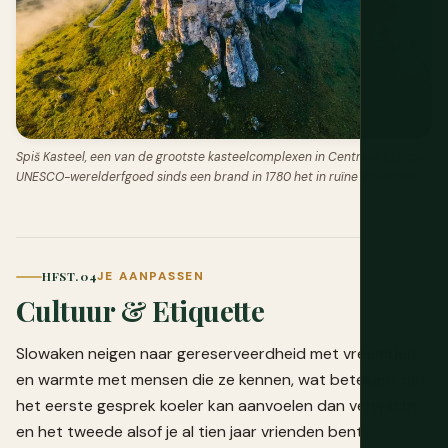
Spiš Kasteel, een van de grootste kasteelcomplexen in Centraal-Europa,
UNESCO-werelderfgoed sinds een brand in 1780 het in ruïne achterliet.
HFST. 04
JE AANPASSEN
Cultuur & Etiquette
Slowaken neigen naar gereserveerdheid met vreemden
en warmte met mensen die ze kennen, wat betekent dat
het eerste gesprek koeler kan aanvoelen dan verwacht
en het tweede alsof je al tien jaar vrienden bent.