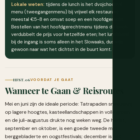
Lokale weten:
tijdens de lunch is het dvojchodové
menu (tweegangenmenu) bij vrijwel elk restaurant
meestal €5-8 en omvat soep en een hoofdgerecht.
Bestellen van het hoofdgerechtmenu tijdens de lunch
verdubbelt de prijs voor hetzelfde eten; het lunchbord
bij de ingang is soms alleen in het Slowaaks, dus wijs
gewoon naar wat het dichtst in de buurt komt.
HFST. 06
VOORDAT JE GAAT
Wanneer te Gaan & Reisroutes
Mei en juni zijn de ideale periode: Tatrapaden sneeuwvrij
op lagere hoogtes, kasteellandschappen in volle groen,
en de juli-augustus drukte nog weken weg. De herfst,
september en oktober, is een goede tweede met
berggebladerte en oogstfestivals; december is het