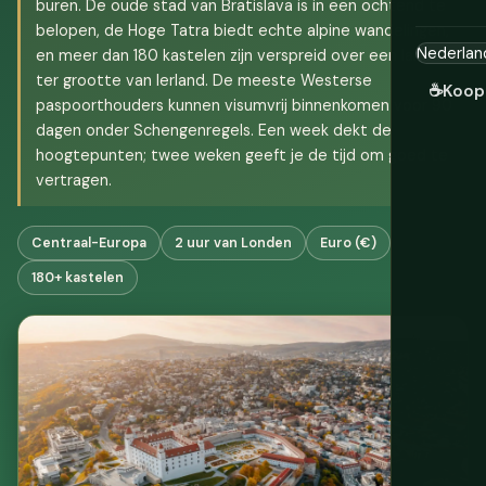
buren. De oude stad van Bratislava is in een ochtend te
belopen, de Hoge Tatra biedt echte alpine wandelingen,
en meer dan 180 kastelen zijn verspreid over een land
ter grootte van Ierland. De meeste Westerse
☕
Koop
paspoorthouders kunnen visumvrij binnenkomen voor 90
dagen onder Schengenregels. Een week dekt de
hoogtepunten; twee weken geeft je de tijd om goed te
vertragen.
Centraal-Europa
2 uur van Londen
Euro (€)
180+ kastelen