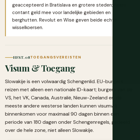
geaccepteerd in Bratislava en grotere steden; neem
contant geld mee voor landelijke gebieden en
berghutten.
Revolut
en
Wise
geven beide echte
wisselkoersen.
HFST. 08
TOEGANGSVEREISTEN
Visum & Toegang
Slowakije is een volwaardig Schengenlid. EU-burgers
reizen met alleen een nationale ID-kaart; burgers van de
VS, het VK, Canada, Australië, Nieuw-Zeeland en de
meeste andere westerse landen kunnen visumvrij
binnenkomen voor maximaal 90 dagen binnen een
periode van 180 dagen onder Schengenregels, gedeeld
over de hele zone, niet alleen Slowakije.