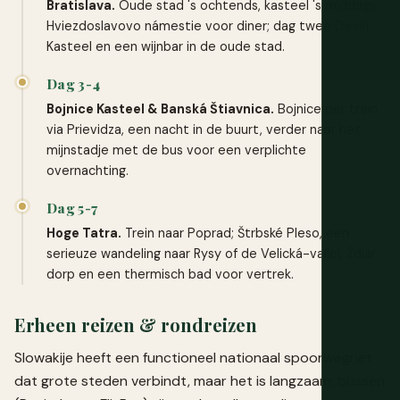
Bratislava.
Oude stad 's ochtends, kasteel 's middags,
Hviezdoslavovo námestie voor diner; dag twee Devín
Kasteel en een wijnbar in de oude stad.
Dag 3-4
Bojnice Kasteel & Banská Štiavnica.
Bojnice per trein
via Prievidza, een nacht in de buurt, verder naar het
mijnstadje met de bus voor een verplichte
overnachting.
Dag 5-7
Hoge Tatra.
Trein naar Poprad; Štrbské Pleso, een
serieuze wandeling naar Rysy of de Velická-vallei, Ždiar
dorp en een thermisch bad voor vertrek.
Erheen reizen & rondreizen
Slowakije heeft een functioneel nationaal spoorwegnet
dat grote steden verbindt, maar het is langzaam; bussen