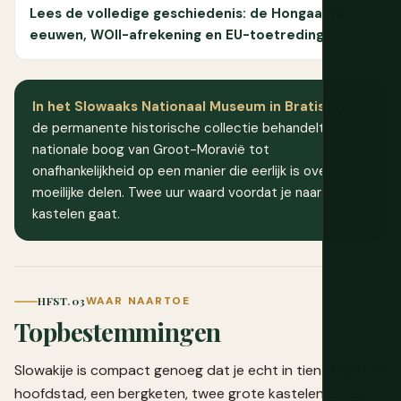
Lees de volledige geschiedenis: de Hongaarse
eeuwen, WOII-afrekening en EU-toetreding
In het Slowaaks Nationaal Museum in Bratislava:
de permanente historische collectie behandelt de
nationale boog van Groot-Moravië tot
onafhankelijkheid op een manier die eerlijk is over de
moeilijke delen. Twee uur waard voordat je naar de
kastelen gaat.
HFST. 03
WAAR NAARTOE
Topbestemmingen
Slowakije is compact genoeg dat je echt in tien dagen de
hoofdstad, een bergketen, twee grote kastelen en een