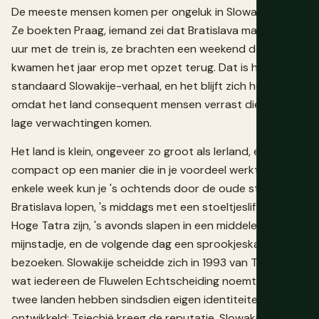
De meeste mensen komen per ongeluk in Slowakije aan.
Ze boekten Praag, iemand zei dat Bratislava maar een
uur met de trein is, ze brachten een weekend door, en ze
kwamen het jaar erop met opzet terug. Dat is het
standaard Slowakije-verhaal, en het blijft zich herhalen
omdat het land consequent mensen verrast die met
lage verwachtingen komen.
Het land is klein, ongeveer zo groot als Ierland, en
compact op een manier die in je voordeel werkt. In een
enkele week kun je 's ochtends door de oude stad van
Bratislava lopen, 's middags met een stoeltjeslift in de
Hoge Tatra zijn, 's avonds slapen in een middeleeuws
mijnstadje, en de volgende dag een sprookjeskasteel
bezoeken. Slowakije scheidde zich in 1993 van Tsjechië in
wat iedereen de Fluwelen Echtscheiding noemt, en de
twee landen hebben sindsdien eigen identiteiten
ontwikkeld: Tsjechië kreeg de reputatie, Slowakije de