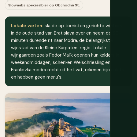
Slowaaks speciaalbier op Obchodná St.
Lokale weten:
sla de op toeristen gerichte wijnbars
in de oude stad van Bratislava over en neem de 30-
minuten durende rit naar Modra, de belangrijkste
wijnstad van de Kleine Karpaten-regio. Lokale
wijngaarden zoals Fedor Malík openen hun kelders in
weekendmiddagen, schenken Welschriesling en
Frankovka modra recht uit het vat, rekenen bijna niets
en hebben geen menu's.