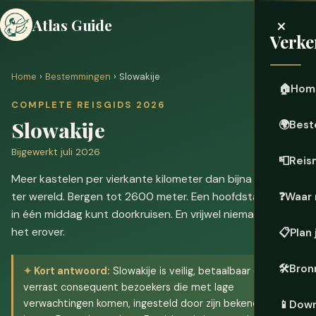
×
Atlas Guide
Verke
Home
›
Bestemmingen
› Slowakije
🏠
Hom
COMPLETE REISGIDS 2026
Slowakije
🌍
Best
Bijgewerkt juli 2026
📮
Reis
Meer kastelen per vierkante kilometer dan bijna waar ook
ter wereld. Bergen tot 2600 meter. Een hoofdstad die je
❓
Waar 
in één middag kunt doorkruisen. En vrijwel niemand heeft
het erover.
📋
Plan 
🛠️
Bron
Kort antwoord:
Slowakije is veilig, betaalbaar en
verrast consequent bezoekers die met lage
verwachtingen komen, ingesteld door zijn bekendere
📱
Down