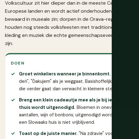
Volkscultuur zit hier dieper dan in de meeste Centraal-
Europese landen en wordt actief onderhouden, niet
bewaard in museale zin; dorpen in de Orava-regio
houden nog steeds volksfeesten met traditionele
kleding en muziek die echte gemeenschapsevenementen
zijn.
DOEN
Groet winkeliers wanneer je binnenkomt.
"Dobrý
deň", "Ďakujem" als je weggaat. Basishoffelijkheid
die verder gaat dan verwacht in kleinere steden.
Breng een klein cadeautje mee als je bij iemand
thuis wordt uitgenodigd.
Bloemen in oneven
aantallen, wijn of bonbons; uitgenodigd worden in
een Slowaaks huis is niet vrijblijvend.
Toast op de juiste manier.
"Na zdravie" voor het