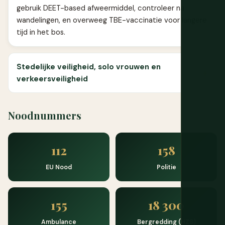
gebruik DEET-based afweermiddel, controleer na
wandelingen, en overweeg TBE-vaccinatie voor langere
tijd in het bos.
Stedelijke veiligheid, solo vrouwen en
verkeersveiligheid
Noodnummers
112
158
EU Nood
Politie
155
18 300
Ambulance
Bergredding (HZS)