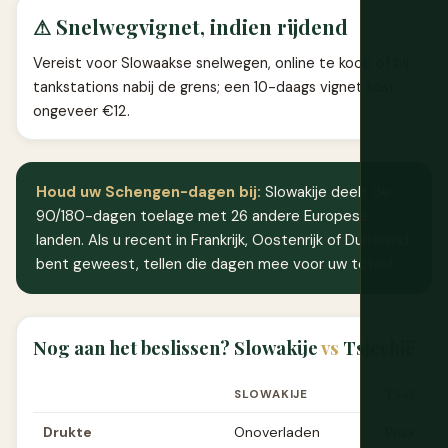
⚠ Snelwegvignet, indien rijdend
Vereist voor Slowaakse snelwegen, online te koop of bij
tankstations nabij de grens; een 10-daags vignet kost
ongeveer €12.
Houd uw Schengen-dagen bij:
Slowakije deelt de
90/180-dagen toelage met 26 andere Europese
landen. Als u recent in Frankrijk, Oostenrijk of Duitsland
bent geweest, tellen die dagen mee voor uw totaal.
Nog aan het beslissen? Slowakije
vs
Tsjechië
SLOWAKIJE
TSJECHIË
Drukte
Onoverladen
Praag zie