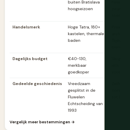
buiten Bratislava
hele jaar
hoogseizoen
zware
toeriste
Handelsmerk
Hoge Tatra, 180+
Praagse
kastelen, thermale
architect
baden
Tsjechisc
biercultu
Dagelijks budget
€40-130,
Vergelijk
merkbaar
iets duur
goedkoper
vooral Pr
Gedeelde geschiedenis
Vreedzaam
Zelfde
gesplitst in de
oorspron
Fluwelen
tot 1993
Echtscheiding van
1993
Vergelijk meer bestemmingen →