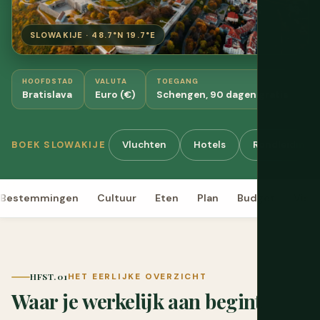
SLOWAKIJE · 48.7°N 19.7°E
HOOFDSTAD
VALUTA
TOEGANG
H
Bratislava
Euro (€)
Schengen, 90 dagen gratis
G
Vluchten
Hotels
Rondleidingen
BOEK SLOWAKIJE
Bestemmingen
Cultuur
Eten
Plan
Budget
Visu
HFST. 01
HET EERLIJKE OVERZICHT
Waar je werkelijk aan begint