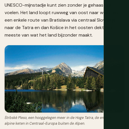
UNESCO-mijnstadje kunt zien zonder je gehaast te
voelen. Het land loopt ruwweg van oost naar west, en
een enkele route van Bratislava via centraal Slowakije
naar de Tatra en dan Košice in het oosten dekt het
meeste van wat het land bijzonder maakt.
Štrbské Pleso, een hooggelegen meer in de Hoge Tatra, de enige echt
alpine keten in Centraal-Europa buiten de Alpen.