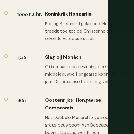
Koninkrijk Hongarije
1000 n.Chr.
Koning Stefanus I gekroond. Hongarije
treedt toe tot de Christenheid als een
erkende Europese staat.
Slag bij Mohács
1526
Ottomaanse overwinning beëindigt het
middeleeuwse Hongaarse koninkrijk. 150
jaar Ottomaanse bezetting volgt.
Oostenrijks-Hongaarse
1867
Compromis
Het Dubbele Monarchie gecreëerd. De
grote bouwboom van Boedapest
begint. De stad wordt een