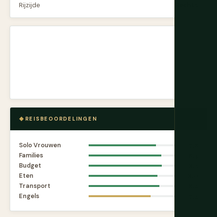
Rijzijde
Rechts
REISBEOORDELINGEN
Solo Vrouwen
7.8
Families
8.4
Budget
8.5
Eten
8.0
Transport
8.2
Engels
7.2