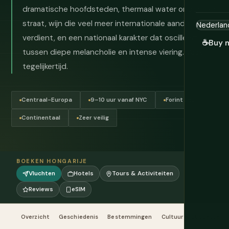
dramatische hoofdsteden, thermaal water onder elke
straat, wijn die veel meer internationale aandacht
verdient, en een nationaal karakter dat oscilleert
☕
Buy 
tussen diepe melancholie en intense viering. Vaak
tegelijkertijd.
Centraal-Europa
9–10 uur vanaf NYC
Forint (HUF)
Continentaal
Zeer veilig
BOEKEN HONGARIJE
Vluchten
Hotels
Tours & Activiteiten
Reviews
eSIM
Overzicht
Geschiedenis
Bestemmingen
Cultuur & Etiquette