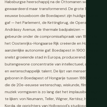
Habsburgse heerschappij na de Ottomanen was
gewaardeerd maar transformerend. De grote 19e-
eeuwse bouwboom die Boedapest zijn huidige uiterlijk
gaf — het Parlement, de Kettingbrug, de Opera,
Andrássy Avenue, de thermale badpaleizen —
gebeurde onder de compromisafspraak van 1867, die
het Oostenrijks-Hongaarse Rijk creëerde en Hongarije
aanzienlijke autonomie gaf. Boedapest in 1900 was de
snelst groeiende stad in Europa, producerend een
buitengewone concentratie van intellectueel, artistiek
en wetenschappelijk talent. De lijst van mensen
geboren in Boedapest of Hongarije tussen 1880 en 1920
die de 20e-eeuwse wetenschap, wiskunde, film en
muziek vormgaven is zo lang dat het implausibel begint
te lijken: von Neumann, Teller, Wigner, Kertész, Houdini,
Korda, de oprichters van Hollywood's studiosysteem.