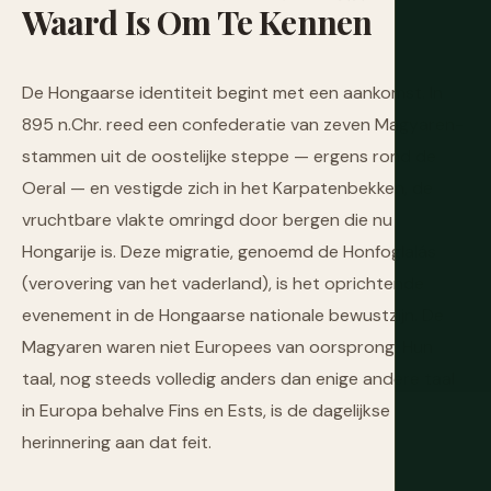
Waard
Is
Om
Te
Kennen
De Hongaarse identiteit begint met een aankomst. In
895 n.Chr. reed een confederatie van zeven Magyaren-
stammen uit de oostelijke steppe — ergens rond de
Oeral — en vestigde zich in het Karpatenbekken, de
vruchtbare vlakte omringd door bergen die nu
Hongarije is. Deze migratie, genoemd de Honfoglalás
(verovering van het vaderland), is het oprichtende
evenement in de Hongaarse nationale bewustzijn. De
Magyaren waren niet Europees van oorsprong. Hun
taal, nog steeds volledig anders dan enige andere taal
in Europa behalve Fins en Ests, is de dagelijkse
herinnering aan dat feit.