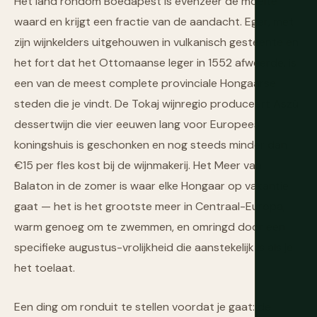
Het land rondom Boedapest is evenzeer de moeite
waard en krijgt een fractie van de aandacht. Eger, met
zijn wijnkelders uitgehouwen in vulkanisch gesteente en
het fort dat het Ottomaanse leger in 1552 afweerde, is
een van de meest complete provinciale Hongaarse
steden die je vindt. De Tokaj wijnregio produceert Aszú
dessertwijn die vier eeuwen lang voor Europees
koningshuis is geschonken en nog steeds minder dan
€15 per fles kost bij de wijnmakerij. Het Meer van
Balaton in de zomer is waar elke Hongaar op vakantie
gaat — het is het grootste meer in Centraal-Europa,
warm genoeg om te zwemmen, en omringd door een
specifieke augustus-vrolijkheid die aanstekelijk is als je
het toelaat.
Een ding om ronduit te stellen voordat je gaat: de