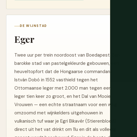
DE WIJNSTAD
Eger
Twee uur per trein noordoost van Boedapest. Een
barokke stad van pastelgekleurde gebouwen, een
heuveltopfort dat de Hongaarse commandant
István Dobó in 1552 vasthield tegen het
Ottomaanse leger met 2.000 man tegen een
leger tien keer zo groot, en het Dal van Mooie
Vrouwen — een echte straatnaam voor een weg
omzoomd met wijnkelders uitgehouwen in
vulkanisch tuf waar je Egri Bikavér (Stierenbloed)
direct uit het vat drinkt om 11u en dit als volledig