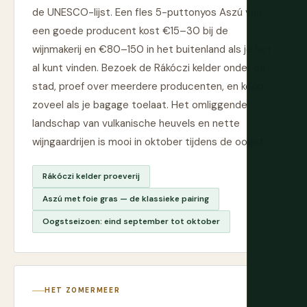
de UNESCO-lijst. Een fles 5-puttonyos Aszú van
een goede producent kost €15–30 bij de
wijnmakerij en €80–150 in het buitenland als je het
al kunt vinden. Bezoek de Rákóczi kelder onder de
stad, proef over meerdere producenten, en koop
zoveel als je bagage toelaat. Het omliggende
landschap van vulkanische heuvels en nette
wijngaardrijen is mooi in oktober tijdens de oogst.
Rákóczi kelder proeverij
Aszú met foie gras — de klassieke pairing
Oogstseizoen: eind september tot oktober
HET ZOMERMEER