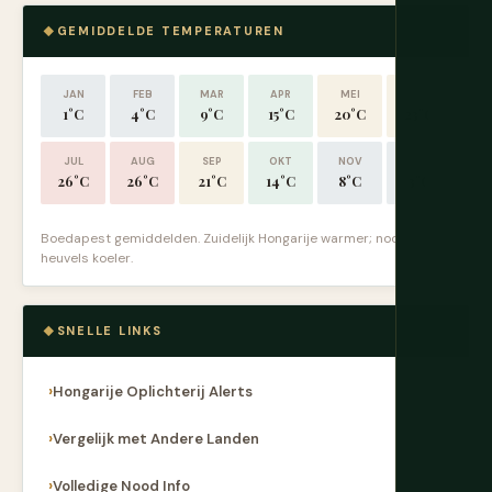
GEMIDDELDE TEMPERATUREN
JAN
FEB
MAR
APR
MEI
JUN
1°C
4°C
9°C
15°C
20°C
23°C
JUL
AUG
SEP
OKT
NOV
DEC
26°C
26°C
21°C
14°C
8°C
3°C
Boedapest gemiddelden. Zuidelijk Hongarije warmer; noordelijke
heuvels koeler.
SNELLE LINKS
Hongarije Oplichterij Alerts
Vergelijk met Andere Landen
Volledige Nood Info