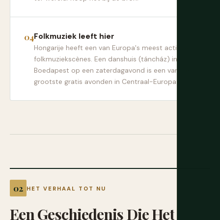
Folkmuziek leeft hier
Hongarije heeft een van Europa's meest actieve
folkmuziekscènes. Een danshuis (táncház) in
Boedapest op een zaterdagavond is een van de
grootste gratis avonden in Centraal-Europa.
HET VERHAAL TOT NU
Een
Geschiedenis
Die
Het