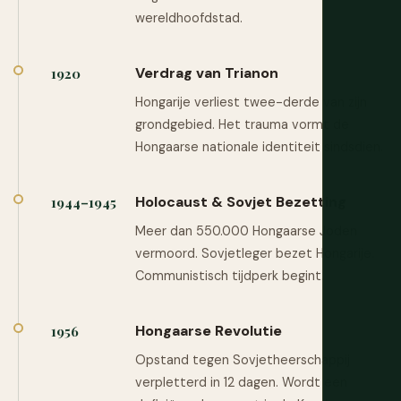
wereldhoofdstad.
Verdrag van Trianon
1920
Hongarije verliest twee-derde van zijn
grondgebied. Het trauma vormt de
Hongaarse nationale identiteit sindsdien.
Holocaust & Sovjet Bezetting
1944–1945
Meer dan 550.000 Hongaarse Joden
vermoord. Sovjetleger bezet Hongarije.
Communistisch tijdperk begint.
Hongaarse Revolutie
1956
Opstand tegen Sovjetheerschappij
verpletterd in 12 dagen. Wordt een