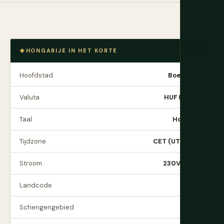
HONGARIJE IN HET KORTE
Hoofdstad
Boedapest
Valuta
HUF (Forint)
Taal
Hongaars
Tijdzone
CET (UTC+1/+2)
Stroom
230V, Type F
Landcode
+36
Schengengebied
Ja