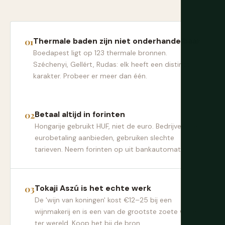
Thermale baden zijn niet onderhandelbaar
Boedapest ligt op 123 thermale bronnen.
Széchenyi, Gellért, Rudas: elk heeft een distinct
karakter. Probeer er meer dan één.
Betaal altijd in forinten
Hongarije gebruikt HUF, niet de euro. Bedrijven die
eurobetaling aanbieden, gebruiken slechte
tarieven. Neem forinten op uit bankautomaten.
Tokaji Aszú is het echte werk
De 'wijn van koningen' kost €12–25 bij een
wijnmakerij en is een van de grootste zoete wijnen
ter wereld. Koop het bij de bron.