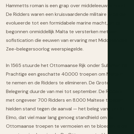
Hammetts roman is een grap over middeleeuwse huur).
De Ridders waren een kruisvaardende militaire orde die
evolueerde tot een formidabele marine macht, en ze
begonnen onmiddellijk Malta te versterken met een
sofistication die eeuwen van ervaring met Middellandse
Zee-belegersoorlog weerspiegelde.
In 1565 stuurde het Ottomaanse Rijk onder Suleiman de
Prachtige een geschatte 40.000 troepen om Malta in
te nemen en de Ridders te elimineren. De Grote
Belegering duurde van mei tot september. De Ridders,
met ongeveer 700 Ridders en 8.000 Maltese troepen,
hielden stand tegen de aanval — het beleg van Fort St
Elmo, dat viel maar lang genoeg standhield om de
Ottomaanse troepen te vermoeien en te bloeden, is de