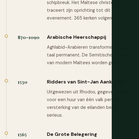
schipbreuk. Het Maltese christendom
traceert zijn oprichting tot dit
evenement. 365 kerken volgen.
Arabische Heerschappij
870–1090
Aghlabid-Arabieren transformeren de
taal permanent. De Semitische wortels
van modern Maltees worden geplant.
Ridders van Sint-Jan Aankomst
1530
Uitgewezen uit Rhodos, gegeven Malta
voor een huur van één valk per jaar. De
versterking van de eilanden begint
serieus.
De Grote Belegering
1565