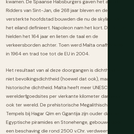
kwamen. De Spaanse Habsburgers gaven het aan de
Ridders van Sint-Jan, die 268 jaar bleven en de
versterkte hoofdstad bouwden die nu de skyline van
het eiland definieert. Napoleon nam het kort. De Britten
hielden het 164 jaar en lieten de taal en de
verkeersborden achter. Toen werd Malta onafhankelijk
in 1964 en trad toe tot de EU in 2004.
Het resultaat van al deze doorgangen is dichtheid —
niet bevolkingsdichtheid (hoewel dat ook), maar
historische dichtheid. Malta heeft meer UNESCO-
werelderfgoedsites per vierkante kilometer dan waar
ook ter wereld. De prehistorische Megalithische
Tempels bij Hagar Qim en Ggantija zijn ouder dan de
Egyptische piramides en Stonehenge, gebouwd door
een beschaving die rond 2500 v.Chr. verdween en geen