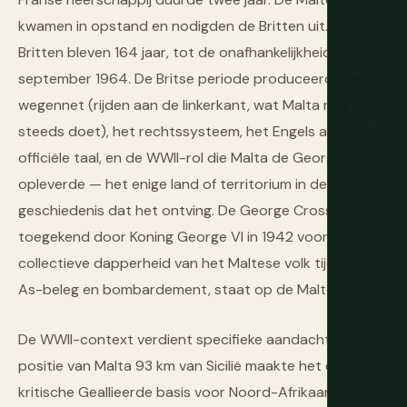
kwamen in opstand en nodigden de Britten uit. De
Britten bleven 164 jaar, tot de onafhankelijkheid op 21
september 1964. De Britse periode produceerde het
wegennet (rijden aan de linkerkant, wat Malta nog
steeds doet), het rechtssysteem, het Engels als mede-
officiële taal, en de WWII-rol die Malta de George Cross
opleverde — het enige land of territorium in de
geschiedenis dat het ontving. De George Cross,
toegekend door Koning George VI in 1942 voor de
collectieve dapperheid van het Maltese volk tijdens het
As-beleg en bombardement, staat op de Maltese vlag.
De WWII-context verdient specifieke aandacht. De
positie van Malta 93 km van Sicilië maakte het een
kritische Geallieerde basis voor Noord-Afrikaanse