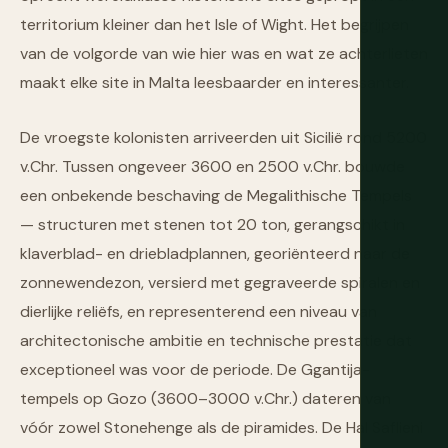
territorium kleiner dan het Isle of Wight. Het begrijpen
van de volgorde van wie hier was en wat ze achterlieten
maakt elke site in Malta leesbaarder en interessanter.
De vroegste kolonisten arriveerden uit Sicilië rond 5200
v.Chr. Tussen ongeveer 3600 en 2500 v.Chr. bouwde
een onbekende beschaving de Megalithische Tempels
— structuren met stenen tot 20 ton, gerangschikt in
klaverblad- en driebladplannen, georiënteerd naar de
zonnewendezon, versierd met gegraveerde spiralen en
dierlijke reliëfs, en representerend een niveau van
architectonische ambitie en technische prestatie dat
exceptioneel was voor de periode. De Ggantija-
tempels op Gozo (3600–3000 v.Chr.) dateren van
vóór zowel Stonehenge als de piramides. De Hal Saflieni