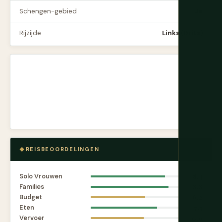
Schengen-gebied
Ja
Rijzijde
Links (Brits)
REISBEOORDELINGEN
Solo Vrouwen
8.4
Families
8.8
Budget
6.2
Eten
7.5
Vervoer
6.0