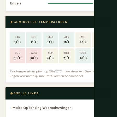
Engels
9.7
GEMIDDELDE TEMPERATUREN
JAN
FEB
MRT
APR
MEI
JUN
13°C
13°C
15°C
18°C
22°C
26°C
JUL
AUG
SEP
OKT
NOV
DEC
30°C
30°C
27°C
23°C
18°C
15°C
Zee temperatuur piekt op 26–27°C in september. Geen sneeuw.
Regen voornamelijk nov–mrt, kort en occasioneel.
SNELLE LINKS
Malta Oplichting Waarschuwingen