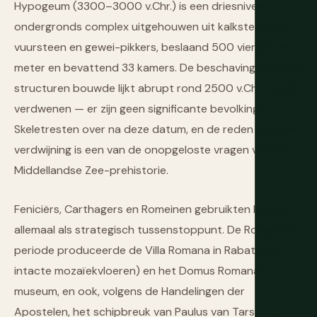
Hypogeum (3300–3000 v.Chr.) is een driesniveau
ondergronds complex uitgehouwen uit kalksteen met
vuursteen en gewei-pikkers, beslaand 500 vierkante
meter en bevattend 33 kamers. De beschaving die deze
structuren bouwde lijkt abrupt rond 2500 v.Chr. te zijn
verdwenen — er zijn geen significante bevolkings
Skeletresten over na deze datum, en de reden voor de
verdwijning is een van de onopgeloste vragen van de
Middellandse Zee-prehistorie.
Feniciërs, Carthagers en Romeinen gebruikten Malta
allemaal als strategisch tussenstoppunt. De Romeinse
periode produceerde de Villa Romana in Rabat (met
intacte mozaïekvloeren) en het Domus Romana-
museum, en ook, volgens de Handelingen der
Apostelen, het schipbreuk van Paulus van Tarsus op