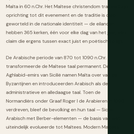
Malta in 60 n.Chr. Het Maltese christendom traceert zijn
oprichting tot dit evenement en de traditie is diep
geworteld in de nationale identiteit — de eilanden
hebben 365 kerken, één voor elke dag van het jaar, een
claim die ergens tussen exact juist en poëtisch zo ligt.
De Arabische periode van 870 tot 1090 n.Chr.
transformeerde de Maltese taal permanent. De
Aghlabid-emirs van Sicilië namen Malta over van de
Byzantijnen en introduceerden Arabisch als de
administratieve en alledaagse taal. Toen de
Normandiërs onder Graaf Roger I de Arabieren in 1090
verdreven, bleef de bevolking en hun taal — Siculo-
Arabisch met Berber-elementen — de basis van wat
uiteindelijk evolueerde tot Maltees. Modern Maltees