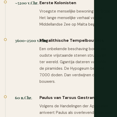
Eerste Kolonisten
~5200 v.Chr.
Vroegste menselijke bewoning uit Sicilië.
Het lange menselijke verhaal van de
Middellandse Zee op Malta begint.
Megalithische Tempelbouwers
3600–2500 v.Chr.
Een onbekende beschaving bouwt de
oudste vrijstaande stenen structuren
ter wereld. Ggantija dateren van vóór
de piramides. De Hypogeum bedient
7.000 doden. Dan verdwijnen de
bouwers.
Paulus van Tarsus Gestrand
60 n.Chr.
Volgens de Handelingen der Apostelen
arriveert Paulus als overlevende van een