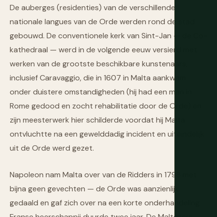
De auberges (residenties) van de verschillende
nationale langues van de Orde werden rond de stad
gebouwd. De conventionele kerk van Sint-Jan — de Co-
kathedraal — werd in de volgende eeuw versierd met
werken van de grootste beschikbare kunstenaars,
inclusief Caravaggio, die in 1607 in Malta aankwam
onder duistere omstandigheden (hij had een man in
Rome gedood en zocht rehabilitatie door de Orde) en
zijn meesterwerk hier schilderde voordat hij Malta
ontvluchtte na een gewelddadig incident en uiteindelijk
uit de Orde werd gezet.
Napoleon nam Malta over van de Ridders in 1798 met
bijna geen gevechten — de Orde was aanzienlijk
gedaald en gaf zich over na een korte onderhandeling.
Franse heerschappij duurde twee jaar. De Maltezers