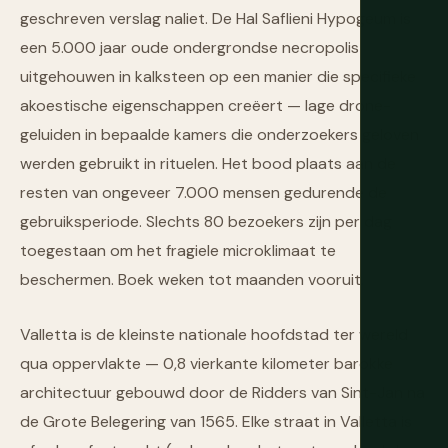
geschreven verslag naliet. De Hal Saflieni Hypogeum is
een 5.000 jaar oude ondergrondse necropolis
uitgehouwen in kalksteen op een manier die specifieke
akoestische eigenschappen creëert — lage drone-
geluiden in bepaalde kamers die onderzoekers geloven
werden gebruikt in rituelen. Het bood plaats aan de
resten van ongeveer 7.000 mensen gedurende de
gebruiksperiode. Slechts 80 bezoekers zijn per dag
toegestaan om het fragiele microklimaat te
beschermen. Boek weken tot maanden vooruit.
Valletta is de kleinste nationale hoofdstad ter wereld
qua oppervlakte — 0,8 vierkante kilometer barokke
architectuur gebouwd door de Ridders van Sint-Jan na
de Grote Belegering van 1565. Elke straat in Valletta is