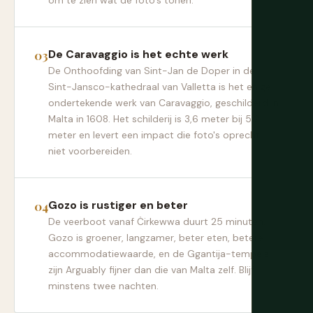
om te zien wat de foto's tonen.
De Caravaggio is het echte werk
De Onthoofding van Sint-Jan de Doper in de
Sint-Jansco-kathedraal van Valletta is het enige
ondertekende werk van Caravaggio, geschilderd in
Malta in 1608. Het schilderij is 3,6 meter bij 5,2
meter en levert een impact die foto's oprecht
niet voorbereiden.
Gozo is rustiger en beter
De veerboot vanaf Ċirkewwa duurt 25 minuten.
Gozo is groener, langzamer, beter eten, betere
accommodatiewaarde, en de Ggantija-tempels
zijn Arguably fijner dan die van Malta zelf. Blijf
minstens twee nachten.