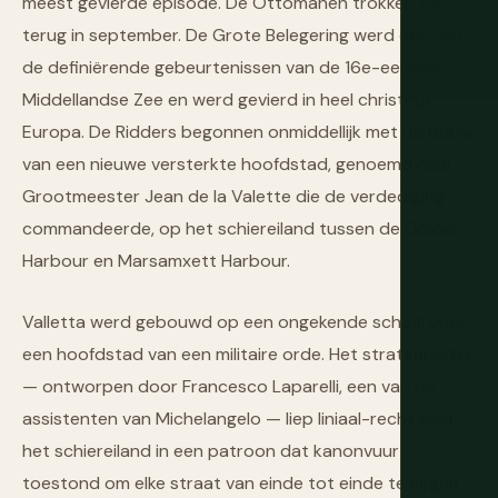
meest gevierde episode. De Ottomanen trokken zich
terug in september. De Grote Belegering werd een van
de definiërende gebeurtenissen van de 16e-eeuwse
Middellandse Zee en werd gevierd in heel christelijk
Europa. De Ridders begonnen onmiddellijk met de bouw
van een nieuwe versterkte hoofdstad, genoemd naar
Grootmeester Jean de la Valette die de verdediging
commandeerde, op het schiereiland tussen de Grand
Harbour en Marsamxett Harbour.
Valletta werd gebouwd op een ongekende schaal voor
een hoofdstad van een militaire orde. Het stratenraster
— ontworpen door Francesco Laparelli, een van de
assistenten van Michelangelo — liep liniaal-recht over
het schiereiland in een patroon dat kanonvuur
toestond om elke straat van einde tot einde te vegen.