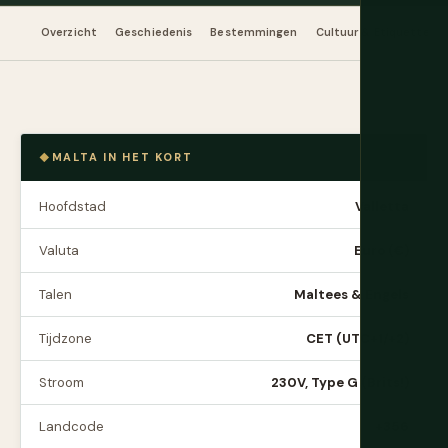
Overzicht
Geschiedenis
Bestemmingen
Cultuur & Etiquette
MALTA IN HET KORT
Hoofdstad
Valletta
Valuta
Euro (€)
Talen
Maltees & Engels
Tijdzone
CET (UTC+1/+2)
Stroom
230V, Type G (Brits!)
Landcode
+356