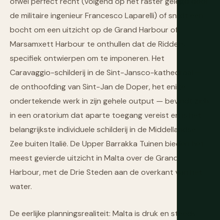
ofwel perfect recht (volgend op het raster gelegd door
de militaire ingenieur Francesco Laparelli) of snijdt een
bocht om een uitzicht op de Grand Harbour of
Marsamxett Harbour te onthullen dat de Ridders
specifiek ontwierpen om te imponeren. Het
Caravaggio-schilderij in de Sint-Jansco-kathedraal —
de onthoofding van Sint-Jan de Doper, het enige
ondertekende werk in zijn gehele output — bevindt zich
in een oratorium dat aparte toegang vereist en is het
belangrijkste individuele schilderij in de Middellandse
Zee buiten Italië. De Upper Barrakka Tuinen bieden het
meest gevierde uitzicht in Malta over de Grand
Harbour, met de Drie Steden aan de overkant van het
water.
De eerlijke planningsrealiteit: Malta is druk en steeds