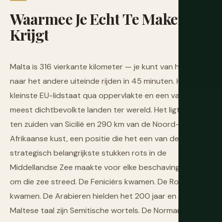
Waarmee
Je
Echt
Te
Maken
Krijgt
Malta is 316 vierkante kilometer — je kunt van het ene
naar het andere uiteinde rijden in 45 minuten. Het is de
kleinste EU-lidstaat qua oppervlakte en een van de
meest dichtbevolkte landen ter wereld. Het ligt 93 km
ten zuiden van Sicilië en 290 km van de Noord-
Afrikaanse kust, een positie die het een van de
strategisch belangrijkste stukken rots in de
Middellandse Zee maakte voor elke beschaving die ooit
om die zee streed. De Feniciërs kwamen. De Romeinen
kwamen. De Arabieren hielden het 200 jaar en gaven de
Maltese taal zijn Semitische wortels. De Normandiërs