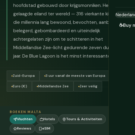
hoofdstad gebouwd door krijgsmonniken. Het meest
gelaagde eiland ter wereld — 316 vierkante kilometer
die millennia lang bewoond, bevochten, aanbeden,
☕
Buy 
belegerd, gebombardeerd en uiteindelijk
achtergelaten zijn om te schitteren in het
Middellandse Zee-licht gedurende zeven duizend
jaar. De Blue Lagoon is het minst interessante hier.
Zuid-Europa
3 uur vanaf de meeste van Europa
Euro (€)
Middellandse Zee
Zeer veilig
BOEKEN MALTA
Vluchten
Hotels
Tours & Activiteiten
Reviews
eSIM