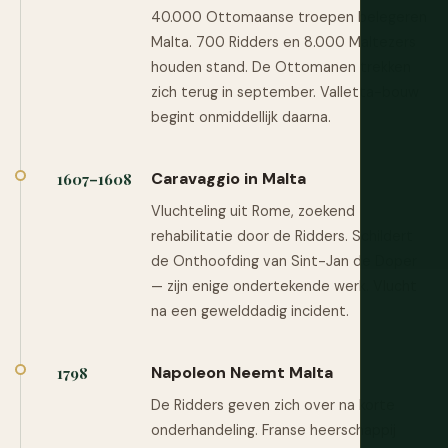
40.000 Ottomaanse troepen belegeren
Malta. 700 Ridders en 8.000 Maltezers
houden stand. De Ottomanen trekken
zich terug in september. Valletta-bouw
begint onmiddellijk daarna.
Caravaggio in Malta
1607–1608
Vluchteling uit Rome, zoekend
rehabilitatie door de Ridders. Schildert
de Onthoofding van Sint-Jan de Doper
— zijn enige ondertekende werk. Vlucht
na een gewelddadig incident.
Napoleon Neemt Malta
1798
De Ridders geven zich over na korte
onderhandeling. Franse heerschappij