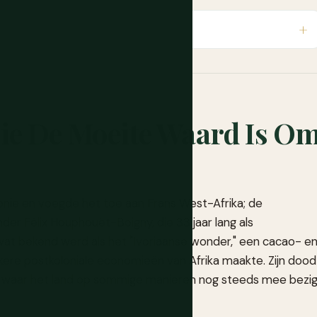
ie De Moeite Waard Is O
lonie en voegde het toe aan Frans West-Afrika; de
er Félix Houphouët-Boigny, die 33 jaar lang als
at bekend werd als het "Ivoriaanse wonder," een cacao- e
jkere postkoloniale economieën van Afrika maakte. Zijn dood
s waar het land op sommige manieren nog steeds mee bezi