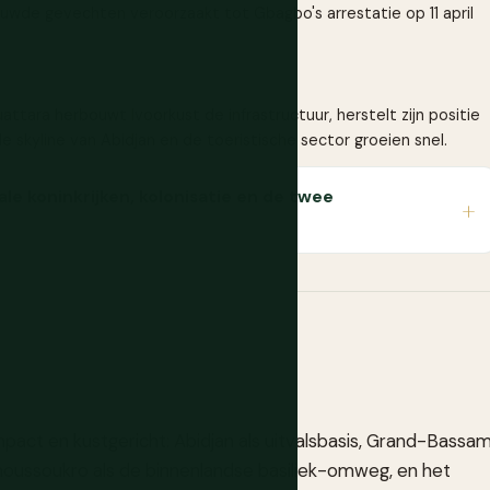
uwde gevechten veroorzaakt tot Gbagbo's arrestatie op 11 april
tara herbouwt Ivoorkust de infrastructuur, herstelt zijn positie
e skyline van Abidjan en de toeristische sector groeien snel.
ale koninkrijken, kolonisatie en de twee
mpact en kustgericht: Abidjan als uitvalsbasis, Grand-Bassa
amoussoukro als de binnenlandse basiliek-omweg, en het