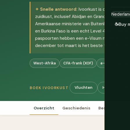
Snelle antwoord:
Ivoorkust is over het alg
zuidkust, inclusief Abidjan en Grand-Bassam, m
Amerikaanse ministerie van Buitenlandse Zaken. 
☕
Buy 
en Burkina Faso is een echt Level 4 niet-reiz
paspoorten hebben een e-Visum nodig dat vóó
december tot maart is het beste tijdsvenster.
West-Afrika
CFA-frank (XOF)
e-Visum vereist
Vluchten
Hotels
Ro
BOEK IVOORKUST
Overzicht
Geschiedenis
Bestemmingen