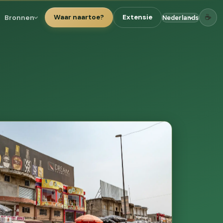
☕
Bronnen
Waar naartoe?
Extensie