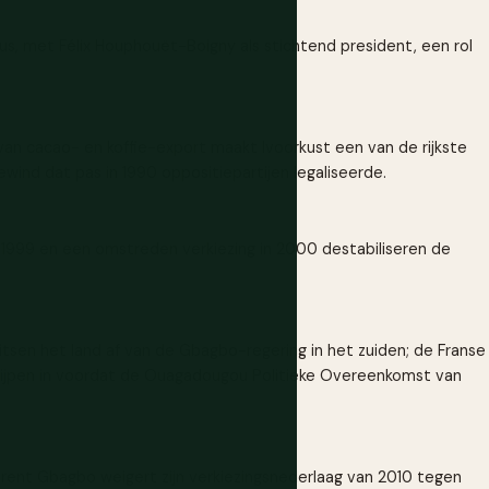
s, met Félix Houphouët-Boigny als stichtend president, een rol
n cacao- en koffie-export maakt Ivoorkust een van de rijkste
wind dat pas in 1990 oppositiepartijen legaliseerde.
n 1999 en een omstreden verkiezing in 2000 destabiliseren de
litsen het land af van de Gbagbo-regering in het zuiden; de Franse
ijpen in voordat de Ouagadougou Politieke Overeenkomst van
rent Gbagbo weigert zijn verkiezingsnederlaag van 2010 tegen