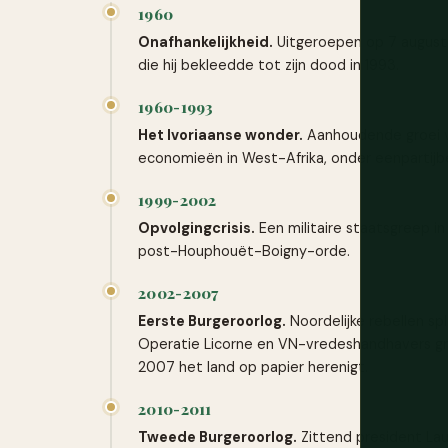
1960
Onafhankelijkheid.
Uitgeroepen op 7 augustu
die hij bekleedde tot zijn dood in 1993.
1960-1993
Het Ivoriaanse wonder.
Aanhoudende groei va
economieën in West-Afrika, onder eenpartijbe
1999-2002
Opvolgingcrisis.
Een militaire staatsgreep i
post-Houphouët-Boigny-orde.
2002-2007
Eerste Burgeroorlog.
Noordelijke rebellen sp
Operatie Licorne en VN-vredeshandhavers gr
2007 het land op papier herenigt.
2010-2011
Tweede Burgeroorlog.
Zittend president Lau