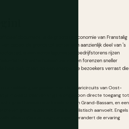
egint
k officieel document, is de grootste economie van Franstalig
van cacao, de grondstof achter een aanzienlijk deel van 's
ofdstad, is een echte lagunestad: bedrijfstorens rijzen
ateau-district, waterbussen vervoeren forenzen sneller
e hele plek draait op een energie die bezoekers verrast die
 in ontwikkeling vergeleken met de safaricircuits van Oost-
t je in plaats daarvan krijgt is ongewoon directe toegang tot
echt goed bewaarde koloniale stad in Grand-Bassam, en een
dreven groot is dat het bijna surrealistisch aanvoelt. Engels
zelfs alleen cijfers en begroetingen, verandert de ervaring