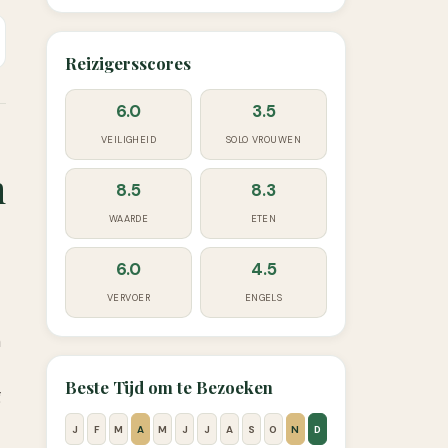
Reizigersscores
6.0
3.5
VEILIGHEID
SOLO VROUWEN
m
8.5
8.3
WAARDE
ETEN
6.0
4.5
VERVOER
ENGELS
n
Beste Tijd om te Bezoeken
g
J
F
M
A
M
J
J
A
S
O
N
D