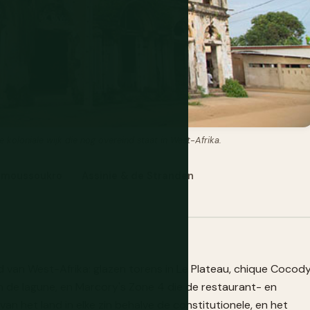
koloniale wijk die nog overeind staat in West-Afrika.
amoussoukro
Assinie & de Stranden
 van West-Afrika: glazen torens in Le Plateau, chique Cocod
an de lagune, en Marcory's Zone 4 die de restaurant- en
an het land in elke zin behalve de constitutionele, en het