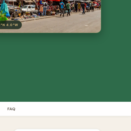
3°N 4.0°W
FAQ