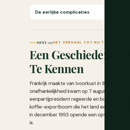
De eerlijke complicaties
HFST. 02
HET VERHAAL TOT NU TOE
Een Geschiedenis D
Te Kennen
Frankrijk maakte van Ivoorkust in 1893 een ko
onafhankelijkheid kwam op 7 augustus 1960 ond
eenpartijpresident regeerde en bouwde aan w
koffie-exportboom die het land een van de ri
in december 1993 opende een opvolgingcrisi
is.