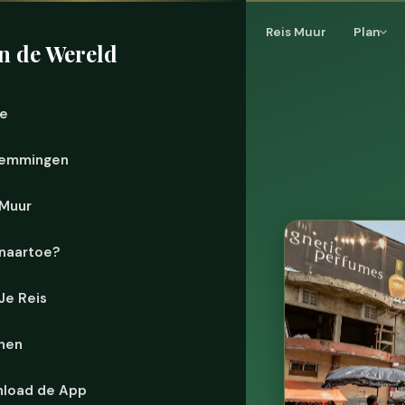
Home
Bestemmingen
Reis Muur
Plan
n de Wereld
e
emmingen
 Muur
naartoe?
e veerboten, een koloniale badplaats
siliek groter dan de Sint-Pieter die
 Je Reis
mische motor van West-Afrika, 's
d dat de jaren 1990 en 2000 in een
nen
wde tot een van de meest
idjan.
load de App