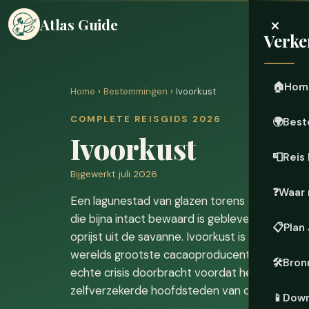
×
Atlas Guide
Verke
🏠
Hom
Home
›
Bestemmingen
› Ivoorkust
COMPLETE REISGIDS 2026
🌍
Best
Ivoorkust
📮
Reis
Bijgewerkt juli 2026
❓
Waar 
Een lagunestad van glazen torens en drijvend
die bijna intact bewaard is gebleven, en een ba
📋
Plan
oprijst uit de savanne. Ivoorkust is de econo
werelds grootste cacaoproducent, en een lan
🛠️
Bron
echte crisis doorbracht voordat het herbou
zelfverzekerde hoofdsteden van de regio in Ab
📱
Down