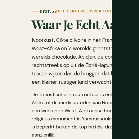
HFST. 01
HET EERLIJKE OVERZICHT
Waar Je Echt Aan B
Ivoorkust, Côte d'Ivoire in het Frans en op el
West-Afrika en 's werelds grootste producent 
werelds chocolade. Abidjan, de commerciële ho
rechtstreeks op uit de Ébrié-lagune in het Pl
tussen wijken dan de bruggen dat kunnen, en d
een kleiner, rustiger land verwachten.
De toeristische infrastructuur is echt maar nog
Afrika of de medinasteden van Noord-Afrika. Wa
een werkende West-Afrikaanse hoofdstad, een 
religieus monument in Yamoussoukro dat zo over
is beperkt buiten de top hotels, dus wat Frans, 
aanzienlijk.