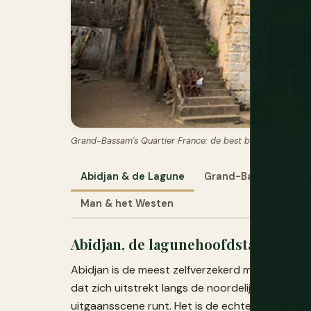
Grand-Bassam's Quartier France: de best bewaarde Franse 
Abidjan & de Lagune
Grand-Bassam
Y
Man & het Westen
Abidjan, de lagunehoofdstad
Abidjan is de meest zelfverzekerd moderne stad
dat zich uitstrekt langs de noordelijke oever v
uitgaansscene runt. Het is de echte hoofdstad v