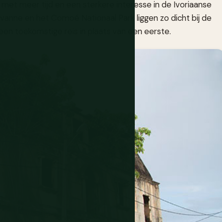
 met meer tijd en een sterkere interesse in de Ivoriaanse
avanne en het Comoé Nationaal Park liggen zo dicht bij de
een toekomstige reis in plaats van een eerste.