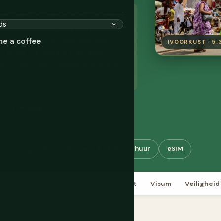
emeen veilig om te bezoeken langs de
et een Level 2-advies van het
De noordelijke grensstrook nabij Mali
me a coffee
IVOORKUST · 5.
en-gebied. De meeste westerse
r vertrek moet worden geregeld, en
Franstalig
ndleidingen & Activiteiten
Autoverhuur
eSIM
Cultuur
Eten
Plan
Budget
Visum
Veiligheid