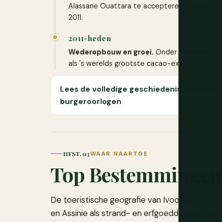
Alassane Ouattara te accepteren, wat hernie
2011.
2011-heden
Wederopbouw en groei.
Onder president Ouat
als 's werelds grootste cacao-exporteur, en d
Lees de volledige geschiedenis: prekoloni
burgeroorlogen
HFST. 03
WAAR NAARTOE
Top Bestemmingen
De toeristische geografie van Ivoorkust is co
en Assinie als strand- en erfgoeddagtrips, Y