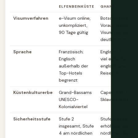
ELFENBEINKÜSTE
GHANA
Visumverfahren
e-Visum online,
Botschaftsvisum 
unkompliziert,
Voraus erforderlich
90 Tage gültig
Visum bei Ankunft
deutlich höher
Sprache
Französisch;
Englisch, Amtsspr
Englisch
viel einfacher für
außerhalb der
englischsprachige
Top-Hotels
Reisende
begrenzt
Küstenkulturerbe
Grand-Bassams
Cape Coast und E
UNESCO-
Sklavenhandelsfe
Kolonialviertel
Sicherheitsstufe
Stufe 2
Stufe 2 insgesamt
insgesamt, Stufe
erhöhtem Risiko in
4 am nördlichen
nördlichen Region