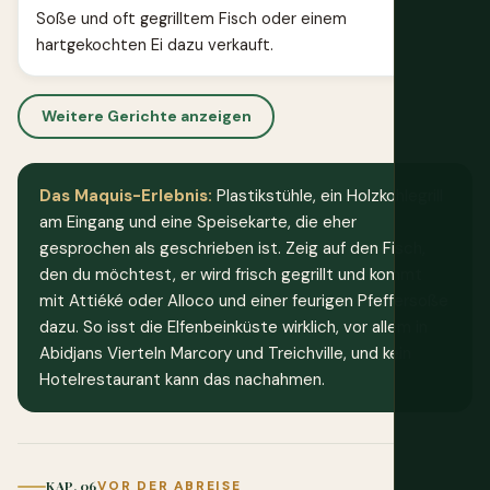
Soße und oft gegrilltem Fisch oder einem
hartgekochten Ei dazu verkauft.
Weitere Gerichte anzeigen
Das Maquis-Erlebnis:
Plastikstühle, ein Holzkohlegrill
am Eingang und eine Speisekarte, die eher
gesprochen als geschrieben ist. Zeig auf den Fisch,
den du möchtest, er wird frisch gegrillt und kommt
mit Attiéké oder Alloco und einer feurigen Pfeffersoße
dazu. So isst die Elfenbeinküste wirklich, vor allem in
Abidjans Vierteln Marcory und Treichville, und kein
Hotelrestaurant kann das nachahmen.
KAP. 06
VOR DER ABREISE