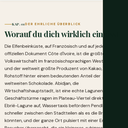
KAP. 01
DER EHRLICHE ÜBERBLICK
Worauf du dich wirklich einlässt
Die Elfenbeinküste, auf Französisch und auf jedem
offiziellen Dokument Côte d'Ivoire, ist die größte
Volkswirtschaft im französischsprachigen Westafrika
und der weltweit größte Produzent von Kakao, dem
Rohstoff hinter einem bedeutenden Anteil der
weltweiten Schokolade. Abidjan, die
Wirtschaftshauptstadt, ist eine echte Lagunenstadt:
Geschäftstürme ragen im Plateau-Viertel direkt aus der
Ebrié-Lagune auf, Wassertaxis befördern Pendler
schneller zwischen den Stadtteilen als es die Brücken
könnten, und der ganze Ort pulsiert mit einer Energie, die
Besucher überrascht, die ein kleineres, ruhigeres Land