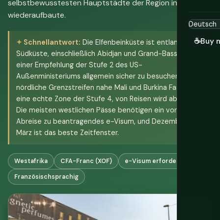
selbstbewusstesten Hauptstädte der Region in Abidjan
wiederaufbaute.
☕
Buy 
Schnellantwort:
Die Elfenbeinküste ist entlang der
Südküste, einschließlich Abidjan und Grand-Bassam, bei
einer Empfehlung der Stufe 2 des US-
Außenministeriums allgemein sicher zu besuchen. Der
nördliche Grenzstreifen nahe Mali und Burkina Faso ist
eine echte Zone der Stufe 4, von Reisen wird abgeraten.
Die meisten westlichen Pässe benötigen ein vor der
Abreise zu beantragendes e-Visum, und Dezember bis
März ist das beste Zeitfenster.
Westafrika
CFA-Franc (XOF)
e-Visum erforderlich
Französischsprachig