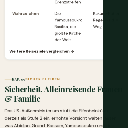
Grenzstreifen
Wahrzeichen
Die
Kakum-Nationalpa
Yamoussoukro-
Regenwald-Krone
Basilika, die
Weg
größte Kirche
der Welt
Weitere Reiseziele vergleichen →
KAP. 09
SICHER BLEIBEN
Sicherheit, Alleinreisende Frauen
& Familie
Das US-Außenministerium stuft die Elfenbeinküste
derzeit als Stufe 2 ein, erhöhte Vorsicht walten lassen,
was Abidjan, Grand-Bassam, Yamoussoukro und den