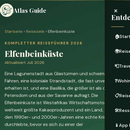
×
Atlas Guide
Entde
Startseite
›
Reiseziele
› Elfenbeinküste
🏠
Star
KOMPLETTER REISEFÜHRER 2026
Elfenbeinküste
🌍
Reis
Aktualisiert Juli 2026
📮
Trave
Eine Lagunenstadt aus Glastürmen und schwimmenden
Fähren, eine koloniale Strandstadt, die fast unversehrt
❓
Wohin
erhalten ist, und eine Basilika, die größer ist als der
Petersdom und aus der Savanne aufragt. Die
📋
Reis
Elfenbeinküste ist Westafrikas Wirtschaftsmotor, der
weltweit größte Kakaoproduzent und ein Land, das in
🛠️
Ress
den 1990er- und 2000er-Jahren eine echte Krise
durchlebte, bevor es sich zu einer der
📱
App 