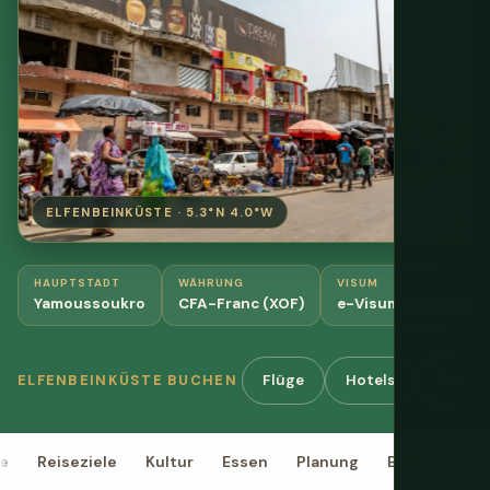
ELFENBEINKÜSTE · 5.3°N 4.0°W
HAUPTSTADT
WÄHRUNG
VISUM
Yamoussoukro
CFA-Franc (XOF)
e-Visum, die meiste
Flüge
Hotels
Touren
ELFENBEINKÜSTE BUCHEN
e
Reiseziele
Kultur
Essen
Planung
Budget
V