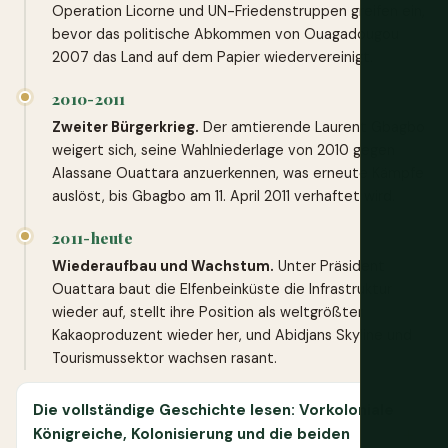
Operation Licorne und UN-Friedenstruppen greifen ein,
bevor das politische Abkommen von Ouagadougou
2007 das Land auf dem Papier wiedervereinigt.
2010-2011
Zweiter Bürgerkrieg.
Der amtierende Laurent Gbagbo
weigert sich, seine Wahlniederlage von 2010 gegen
Alassane Ouattara anzuerkennen, was erneute Kämpfe
auslöst, bis Gbagbo am 11. April 2011 verhaftet wird.
2011-heute
Wiederaufbau und Wachstum.
Unter Präsident
Ouattara baut die Elfenbeinküste die Infrastruktur
wieder auf, stellt ihre Position als weltgrößter
Kakaoproduzent wieder her, und Abidjans Skyline und
Tourismussektor wachsen rasant.
Die vollständige Geschichte lesen: Vorkoloniale
Königreiche, Kolonisierung und die beiden