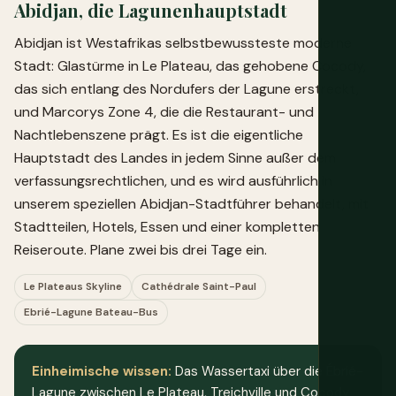
Abidjan, die Lagunenhauptstadt
Abidjan ist Westafrikas selbstbewussteste moderne
Stadt: Glastürme in Le Plateau, das gehobene Cocody,
das sich entlang des Nordufers der Lagune erstreckt,
und Marcorys Zone 4, die die Restaurant- und
Nachtlebenszene prägt. Es ist die eigentliche
Hauptstadt des Landes in jedem Sinne außer dem
verfassungsrechtlichen, und es wird ausführlich in
unserem speziellen
Abidjan-Stadtführer
behandelt, mit
Stadtteilen, Hotels, Essen und einer kompletten
Reiseroute. Plane zwei bis drei Tage ein.
Le Plateaus Skyline
Cathédrale Saint-Paul
Ebrié-Lagune Bateau-Bus
Einheimische wissen:
Das Wassertaxi über die Ébrié-
Lagune zwischen Le Plateau, Treichville und Cocody