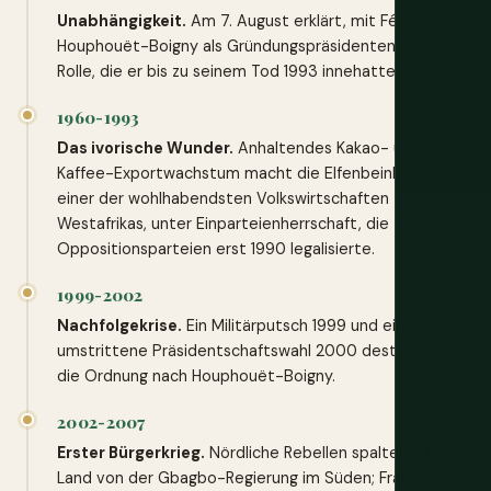
Unabhängigkeit.
Am 7. August erklärt, mit Félix
Houphouët-Boigny als Gründungspräsidenten, eine
Rolle, die er bis zu seinem Tod 1993 innehatte.
1960-1993
Das ivorische Wunder.
Anhaltendes Kakao- und
Kaffee-Exportwachstum macht die Elfenbeinküste zu
einer der wohlhabendsten Volkswirtschaften
Westafrikas, unter Einparteienherrschaft, die
Oppositionsparteien erst 1990 legalisierte.
1999-2002
Nachfolgekrise.
Ein Militärputsch 1999 und eine
umstrittene Präsidentschaftswahl 2000 destabilisieren
die Ordnung nach Houphouët-Boigny.
2002-2007
Erster Bürgerkrieg.
Nördliche Rebellen spalten das
Land von der Gbagbo-Regierung im Süden; Frankreichs