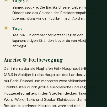
Tage 5-6
Yamoussoukro.
Die Basilika Unserer Lieben Frau vom
Frieden und das Gelände des Präsidentenpalastes,
Übernachtung vor der Rückkehr nach Abidjan.
Tag 7
Assinie.
Ein entspannter letzter Tag an den
lagunenseitigen Stränden, bevor du von Abidjan aus
abfliegst.
Anreise & Fortbewegung
Der internationale Flughafen Félix Houphouët-Boigny
(ABJ) in Abidjan ist das Haupttor des Landes, verbunden
mit Paris, Brüssel und mehreren westafrikanischen
Drehkreuzen durch große europäische und regionale
Fluggesellschaften. In den Städten decken Taxis, geteilte
Woro-Woro-Taxis und Gbaka-Kleinbusse die meisten
Routen zu geringen Kosten ab, während der