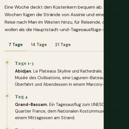
Eine Woche deckt den Küstenkern bequem ab. Zwei
Wochen fügen die Strände von Assinie und eine richtige
Reise nach Man im Westen hinzu, für Reisende, die mehr
wollen als die Hauptstadt-und-Tagesausflüge-Route.
7 Tage
14 Tage
21 Tage
Tage 1-3
Abidjan.
Le Plateaus Skyline und Kathedrale, das
Musée des Civilisations, eine Lagunen-Bateau-Bus-
Überfahrt und Abendessen in einem Marcory-Maquis.
Tag 4
Grand-Bassam.
Ein Tagesausflug zum UNESCO-
Quartier France, dem Nationalen Kostümmuseum und
einem Mittagessen am Strand.