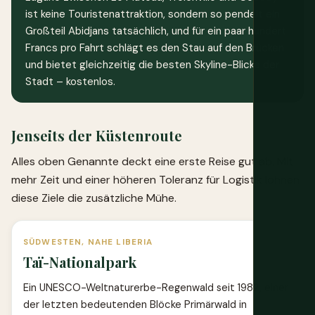
ist keine Touristenattraktion, sondern so pendelt ein
Großteil Abidjans tatsächlich, und für ein paar hundert
Francs pro Fahrt schlägt es den Stau auf den Brücken
und bietet gleichzeitig die besten Skyline-Blicke der
Stadt – kostenlos.
Jenseits der Küstenroute
Alles oben Genannte deckt eine erste Reise gut ab. Mit
mehr Zeit und einer höheren Toleranz für Logistik lohnen
diese Ziele die zusätzliche Mühe.
SÜDWESTEN, NAHE LIBERIA
Taï-Nationalpark
Ein UNESCO-Weltnaturerbe-Regenwald seit 1982, einer
der letzten bedeutenden Blöcke Primärwald in