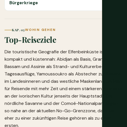
Bürgerkriege
KAP. 03
WOHIN GEHEN
Top-Reiseziele
Die touristische Geografie der Elfenbeinküste ist
kompakt und küstennah: Abidjan als Basis, Grand-
Bassam und Assinie als Strand- und Kulturerbe-
Tagesausflüge, Yamoussoukro als Abstecher zur Basilika
im Landesinneren und das westliche Maskenland um Man
für Reisende mit mehr Zeit und einem stärkeren Interesse
an der ivorischen Kultur jenseits der Hauptstadt. Die
nördliche Savanne und der Comoé-Nationalpark liegen
so nahe an der aktuellen No-Go-Grenzzone, dass sie
eher zu einer zukünftigen Reise gehören als zu einer
ersten.