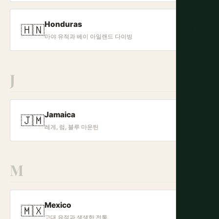
Honduras
🇭🇳
+
마야 유적과 베이 아일랜드 다이빙
J
Jamaica
🇯🇲
+
레게, 럼, 블루 마운틴
M
Mexico
🇲🇽
+
고대 유적과 생생한 전통