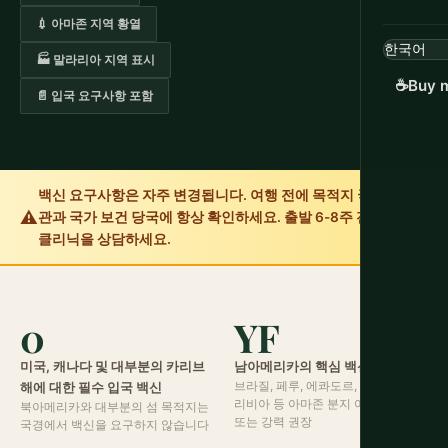
💉 아마존 지역 황열
🏭 말라리아 지역 표시
☕
Buy m
📄 입국 요구사항 포함
백신 요구사항은 자주 변경됩니다. 여행 전에 목적지 국가 대사
⚠️
관과 국가 보건 당국에 항상 확인하세요. 출발 6-8주 전에 여행
클리닉을 상담하세요.
0
YF
미국, 캐나다 및 대부분의 카리브
남아메리카의 핵심 백신: 황열
브라질, 페루, 에콰도르, 콜롬비아, 볼
해에 대한 필수 입국 백신
리비아 등 아마존 분지 여행에 필수
북아메리카와 대부분의 섬 목적지는
또는 강력 권장
국경에서 백신을 요구하지 않습니다