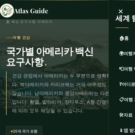
×
Atlas Guide
세계 
홈
›
백신 요구사항
›
아메리카
🏠
홈
여행 건강
국가별 아메리카 백신
🌍
여행
요구사항
.
📮
여행 
건강 관점에서 아메리카는 두 부분으로 명확히 나뉩니
다. 북아메리카와 카리브해는 거의 아무것도 요구하지
❓
어디로
않습니다. 남아메리카와 중앙아메리카는 다른 이야기
📋
여행
입니다: 황열, 말라리아, 장티푸스, A형 간염이 가는 곳
에 따라 모두 해당될 수 있습니다.
🛠️
자료
📱
앱 받
35개 국가 포함