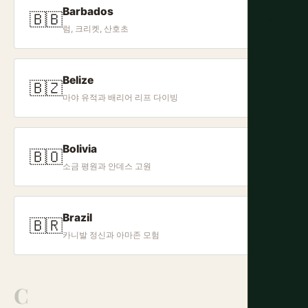
Barbados
🇧🇧
+
럼, 크리켓, 산호초
Belize
🇧🇿
+
마야 유적과 배리어 리프 다이빙
Bolivia
🇧🇴
+
소금 평원과 안데스 고원
Brazil
🇧🇷
+
카니발 정신과 아마존 모험
C