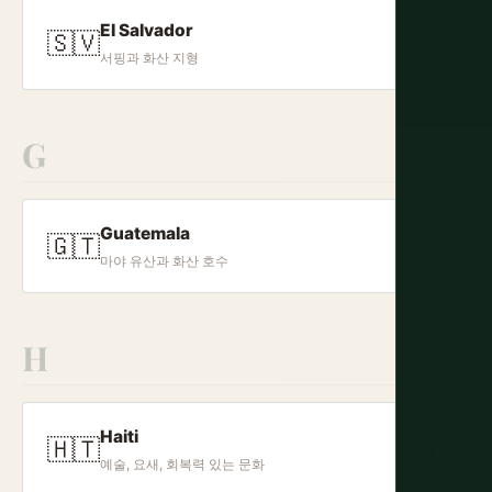
El Salvador
🇸🇻
+
서핑과 화산 지형
G
Guatemala
🇬🇹
+
마야 유산과 화산 호수
H
Haiti
🇭🇹
+
예술, 요새, 회복력 있는 문화