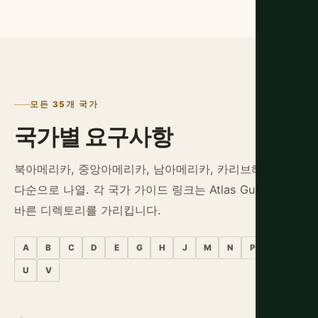
모든 35개 국가
국가별 요구사항
북아메리카, 중앙아메리카, 남아메리카, 카리브해를 가나
다순으로 나열. 각 국가 가이드 링크는 Atlas Guide의 올
바른 디렉토리를 가리킵니다.
A
B
C
D
E
G
H
J
M
N
P
T
U
V