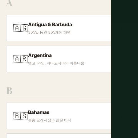
A
Antigua & Barbuda
🇦🇬
+
365일 동안 365개의 해변
Argentina
🇦🇷
+
탱고, 와인, 파타고니아의 아름다움
B
Bahamas
🇧🇸
+
분홍 모래사장과 맑은 바다