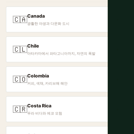
Canada
🇨🇦
+
광활한 야생과 다문화 도시
Chile
🇨🇱
+
아타카마에서 파타고니아까지, 자연의 폭발
Colombia
🇨🇴
+
커피, 색채, 카리브해 해안
Costa Rica
🇨🇷
+
푸라 비다와 에코 모험