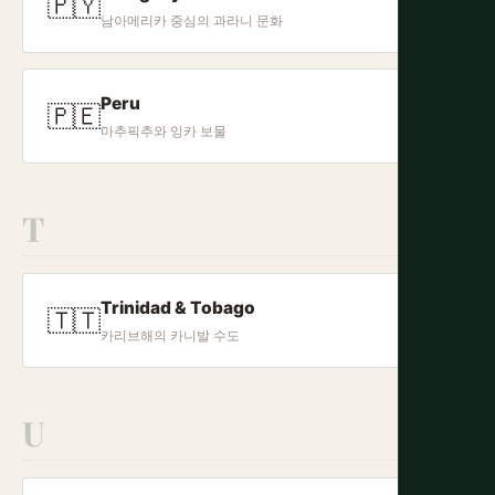
🇵🇾
+
남아메리카 중심의 과라니 문화
Peru
🇵🇪
+
마추픽추와 잉카 보물
T
Trinidad & Tobago
🇹🇹
+
카리브해의 카니발 수도
U