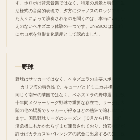
す。ホロポは背景音楽ではなく、特定の風景と特定の生
活様式の音楽的表現で、夕方にジャノスのロッジで育っ
た人々によって演奏されるのを聞くのは、本当にかけが
えのないベネズエラ体験の一つです。UNESCOは2011年
にホロポを無形文化遺産として認めました。
野球
野球はサッカーではなく、ベネズエラの主要スポーツ
— カリブ海の特異性で、キューバとドミニカ共和国と
同じく南米の隣国ではなく。ベネズエラの野球選手は数
十年間メジャーリーグ野球で重要な存在で、リーグは大
陸の他の場所でサッカーが得るほどの熱狂で追われてい
ます。国民野球リーグのシーズン（10月から1月）は経
済危機にもかかわらずまだ運営されており、治安状況が
許せばカラカスやバレンシアの試合に出席するのは、観