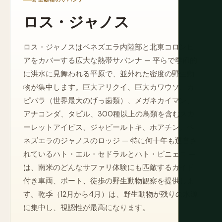
ロス・ジャノス
ロス・ジャノスはベネズエラ内陸部と北東コロンビ
アをカバーする広大な熱帯サバンナ — 平らで季節的
に洪水に見舞われる平原で、並外れた密度の野生動
物が集中します。巨大アリクイ、巨大カワウソ、カ
ピバラ（世界最大のげっ歯類）、メガネカイマン、
アナコンダ、タピル、300種以上の鳥類を含むスカ
ーレットアイビス、ジャビールトキ、ホアチン。ベ
ネズエラのジャノスのロッジ — 特に何十年も運営さ
れているハト・エル・セドラルとハト・ピニェロ —
は、南米のどんなサファリ体験にも匹敵するガイド
付き車両、ボート、徒歩の野生動物観察を提供しま
す。乾季（12月から4月）は、野生動物が残りの水源
に集中し、視認性が最高になります。