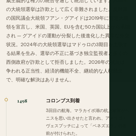
威主義的な権力の統合を通じて統治しています。2018年
の大統領選挙は詐欺として広く非難されました。反対派
の国民議会大統領フアン・グアイドは2019年に暫定大統
領を宣言し、米国、英国、EUを含む50カ国以上から承認
され — グアイドの運動が分裂した後進化した異常な外交
状況。2024年の大統領選挙はマドゥロの3期目を主張す
る結果を生み、選挙の不正に基づき独立監視者と多くの
西側政府が詐欺として拒否しました。2026年の状況は、
争われる正当性、経済的機能不全、継続的な人権懸念
で、明確な解決はありません。
コロンブス到着
1498
3回目の航海。マラカイボ湖の杭上家屋がベ
ニスを思い出させたと言われ、アメリゴ・
ヴェスプッチによって「ベネズエラ」の名
前が付けられた。