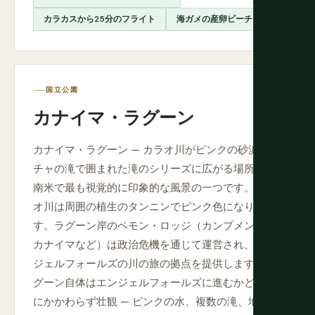
カラカスから25分のフライト
海ガメの産卵ビーチ
国立公園
カナイマ・ラグーン
カナイマ・ラグーン — カラオ川がピンクの砂浜とハ
チャの滝で囲まれた滝のシリーズに広がる場所 — は
南米で最も視覚的に印象的な風景の一つです。カラ
オ川は周囲の植生のタンニンでピンク色になりま
す。ラグーン岸のペモン・ロッジ（カンプメント・
カナイマなど）は政治危機を通じて運営され、エン
ジェルフォールズの川の旅の拠点を提供します。ラ
グーン自体はエンジェルフォールズに進むかどうか
にかかわらず壮観 — ピンクの水、複数の滝、地平線