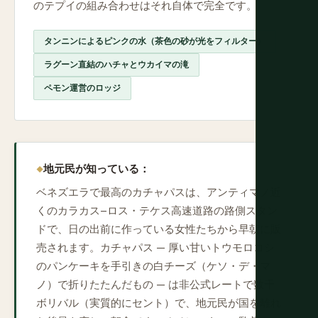
のテプイの組み合わせはそれ自体で完全です。
タンニンによるピンクの水（茶色の砂が光をフィルター）
ラグーン直結のハチャとウカイマの滝
ペモン運営のロッジ
地元民が知っている：
ベネズエラで最高のカチャパスは、アンティマノ近
くのカラカス–ロス・テケス高速道路の路側スタン
ドで、日の出前に作っている女性たちから早朝に販
売されます。カチャパス — 厚い甘いトウモロコシ
のパンケーキを手引きの白チーズ（ケソ・デ・マ
ノ）で折りたたんだもの — は非公式レートで数千
ボリバル（実質的にセント）で、地元民が国を離れ