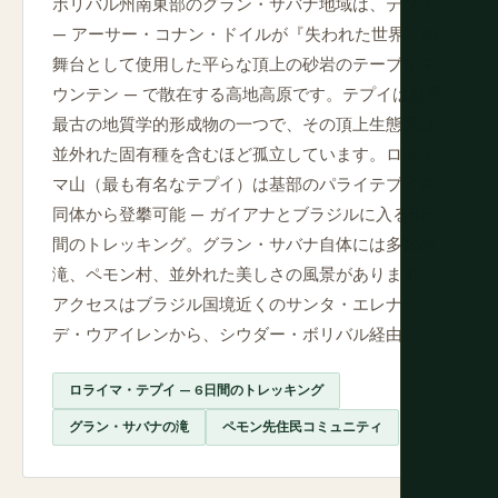
ボリバル州南東部のグラン・サバナ地域は、テプイ
— アーサー・コナン・ドイルが『失われた世界』の
舞台として使用した平らな頂上の砂岩のテーブルマ
ウンテン — で散在する高地高原です。テプイは世界
最古の地質学的形成物の一つで、その頂上生態系は
並外れた固有種を含むほど孤立しています。ロライ
マ山（最も有名なテプイ）は基部のパライテプイ共
同体から登攀可能 — ガイアナとブラジルに入る6日
間のトレッキング。グラン・サバナ自体には多数の
滝、ペモン村、並外れた美しさの風景があります。
アクセスはブラジル国境近くのサンタ・エレナ・
デ・ウアイレンから、シウダー・ボリバル経由。
ロライマ・テプイ — 6日間のトレッキング
グラン・サバナの滝
ペモン先住民コミュニティ