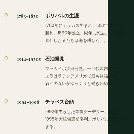
ボリバルの生涯
1783–1830
1783年にカラカス生まれ。1821年カラボボ
勝利。1830年独立。同年に死去。「革命に
奉仕した者たちは海を耕した」。
石油発見
1914–1930s
マラカイボ油田発見。一世代以内にベネズ
エラはラテンアメリカで最も裕福な国に。
石油の呪いがゆっくりと働き始める。
チャベス台頭
1992–1998
1992年失敗した軍事クーデター。投獄。
1998年大統領選挙勝利。ボリバル革命が始
まる。