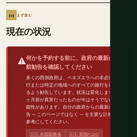
まず読む
現在の状況
何かを予約する前に、政府の最新の渡
⚠️
航勧告を確認してください
多くの西側政府は、ベネズエラへの非必須旅
行または特定の地域へのすべての旅行を避け
るよう勧告しています。状況は変化します。6
ヶ月前が真実だったものが今はそうでない可
能性があります。自分の政府からの最新の勧
告 — このページではなく — を主要な計画の
参考にしてください。
🇺🇸 米国国務省
🇬🇧 英国FCDO