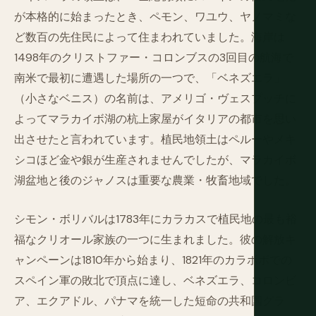
が本格的に始まったとき、ペモン、ワユウ、ヤノマミな
ど数百の先住民によって住まわれていました。海岸は
1498年のクリストファー・コロンブスの3回目の航海で
南米で最初に遭遇した場所の一つで、「ベネズエラ」
（小さなベニス）の名前は、アメリゴ・ヴェスプッチに
よってマラカイボ湖の杭上家屋がイタリアの都市を思い
出させたと言われています。植民地領土はペルーやメキ
シコほど金や銀が生産されませんでしたが、マラカイボ
湖盆地と後のジャノスは重要な農業・牧畜地域でした。
シモン・ボリバルは1783年にカラカスで植民地の最も裕
福なクリオール家族の一つに生まれました。彼の解放キ
ャンペーンは1810年から始まり、1821年のカラボボでの
スペイン軍の敗北で頂点に達し、ベネズエラ、コロンビ
ア、エクアドル、パナマを統一した短命の共和国グラ