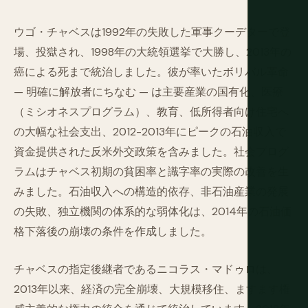
ウゴ・チャベスは1992年の失敗した軍事クーデターで登
場、投獄され、1998年の大統領選挙で大勝し、2013年の
癌による死まで統治しました。彼が率いたボリバル革命
— 明確に解放者にちなむ — は主要産業の国有化、医療
（ミシオネスプログラム）、教育、低所得者向け住宅へ
の大幅な社会支出、2012-2013年にピークの石油収入で
資金提供された反米外交政策を含みました。社会プログ
ラムはチャベス初期の貧困率と識字率の実際の改善を生
みました。石油収入への構造的依存、非石油産業の発展
の失敗、独立機関の体系的な弱体化は、2014年の石油価
格下落後の崩壊の条件を作成しました。
チャベスの指定後継者であるニコラス・マドゥロは、
2013年以来、経済の完全崩壊、大規模移住、ますます権