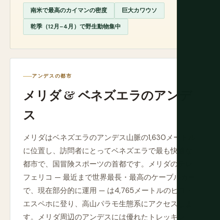
南米で最高のカイマンの密度
巨大カワウソ
乾季（12月–4月）で野生動物集中
アンデスの都市
メリダ & ベネズエラのアンデ
ス
メリダはベネズエラのアンデス山脈の1,630メートル
に位置し、訪問者にとってベネズエラで最も快適な
都市で、国冒険スポーツの首都です。メリダのテレ
フェリコ — 最近まで世界最長・最高のケーブルカー
で、現在部分的に運用 — は4,765メートルのピコ・
エスペホに登り、高山パラモ生態系にアクセスしま
す。メリダ周辺のアンデスには優れたトレッキン