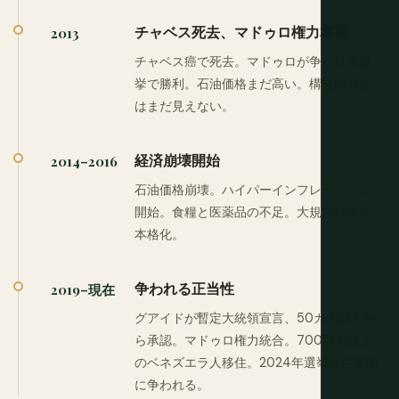
チャベス死去、マドゥロ権力掌握
2013
チャベス癌で死去。マドゥロが争われる選
挙で勝利。石油価格まだ高い。構造的弱点
はまだ見えない。
経済崩壊開始
2014–2016
石油価格崩壊。ハイパーインフレーション
開始。食糧と医薬品の不足。大規模移住が
本格化。
争われる正当性
2019–現在
グアイドが暫定大統領宣言、50カ国以上か
ら承認。マドゥロ権力統合。700万人以上
のベネズエラ人移住。2024年選挙が世界的
に争われる。