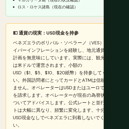
マルガリータ島（現在の状況確認）
ロス・ロケス諸島（現在の確認）
💵 通貨の現実：USD現金を持参
ベネズエラのボリバル・ソベラーノ（VES）はハ
イパーインフレーションを経験し、地元通貨での
計画を無意味にしています。実際には、観光経済
は米ドルで運営されます。小額の
USD（$1、$5、$10、$20紙幣）を持参してくださ
い。外国訪問者にとってカードとATMは信頼でき
ません。オペレーターはUSDまたはユーロで料金
を請求します。オペレーターが現在の為替状況に
ついてアドバイスします。公式レートと並行レー
トは大幅に異なり、頻繁に変化します。十分な
USD現金なしでベネズエラに到着しないでくださ
い。