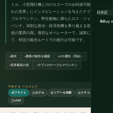
トル、小型飛行機と川のカヌーでのみ到達可能。『失わ
れた世界』にインスピレーションを与えたテプイのテー
ブルマウンテン。野生動物に満ちたロス・ジャノスのサ
☕
Buy 
バンナ。深刻な政治・経済危機を乗り越える並外れた自
然の驚異の国。適切なオペレーターで、誠実に目を開い
て、特定の観光ルートでの旅行は可能です。
南米
最新の勧告を確認
USD優先（現金）
世界最高の滝
テプイのテーブルマウンテン
予約する ベネズエラ
フライト
ホテル
ツアー＆体験
クチコミ
eSIM