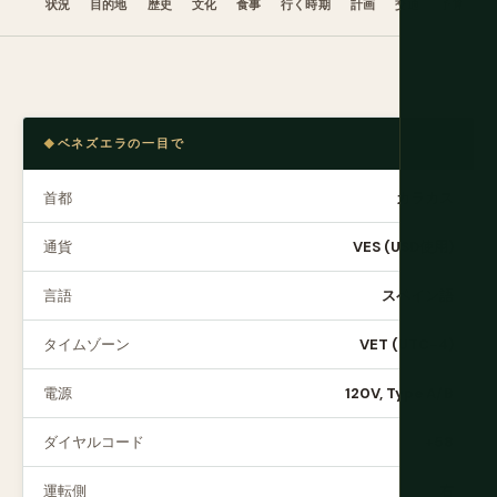
状況
目的地
歴史
文化
食事
行く時期
計画
交通
予算
ビ
ベネズエラの一目で
首都
カラカス
通貨
VES (USD使用)
言語
スペイン語
タイムゾーン
VET (UTC-4)
電源
120V, Type A/B
ダイヤルコード
+58
運転側
右