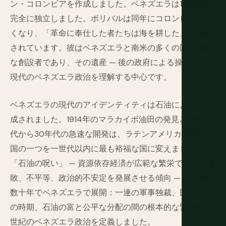
ン・コロンビアを作成しました。ベネズエラは1830年に
完全に独立しました。ボリバルは同年にコロンビアで亡
くなり、「革命に奉仕した者たちは海を耕した」と報告
されています。彼はベネズエラと南米の多くの国の明確
な創設者であり、その遺産 — 後の政府による操作 — は
現代のベネズエラ政治を理解する中心です。
ベネズエラの現代のアイデンティティは石油によって形
成されました。1914年のマラカイボ油田の発見と1920年
代から30年代の急速な開発は、ラテンアメリカの貧しい
国の一つを一世代以内に最も裕福な国に変えました。
「石油の呪い」 — 資源依存経済が広範な繁栄ではなく腐
敗、不平等、政治的不安定を発展させる傾向 — は、後の
数十年でベネズエラで展開：一連の軍事独裁、民主主義
の時期、石油の富と公平な分配の間の根本的な緊張が20
世紀のベネズエラ政治を定義しました。