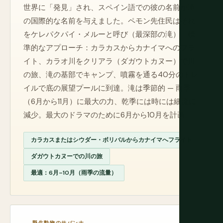
世界に「発見」され、スペイン語での彼の名前が滝
の国際的な名前を与えました。ペモン先住民はそれ
をケレパクパイ・メルーと呼び（最深部の滝）。標
準的なアプローチ：カラカスからカナイマへのフラ
イト、カラオ川をクリアラ（ダガウトカヌー）で川
の旅、滝の基部でキャンプ、噴霧を通る40分のトレ
イルで底の展望プールに到達。滝は季節的 — 雨季
（6月から11月）に最大の力、乾季には時には細流に
減少。最大のドラマのために6月から10月を計画。
カラカスまたはシウダー・ボリバルからカナイマへフライト
ダガウトカヌーでの川の旅
最適：6月–10月（雨季の流量）
野生動物のサバンナ