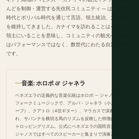
んどを制御・運営する先住民コミュニティ — は、植民地
時代とボリバル時代を通じて言語、領土統治、文化慣行
を維持してきました。カナイマを訪れることはペモンの
領土にいることを意味し、コミュニティの観光への関与
はパフォーマンスではなく、数世代にわたる自治の行使
です。
音楽: ホロポ & ジャネラ
ベネズエラの定義的な音楽伝統はホロポ — ジャノスの
フォークミュージックで、アルパ・ジャネラ（小さなハ
ープ）、クアトロ（4弦ギター）、マラカスで演奏さ
れ、サバンナを横切る馬のリズムを反映した特徴的なギ
ャロッピングリズム。公式にベネズエラの国民音楽で、
ジャノスではすべてのスピーカーと集まりで演奏されま