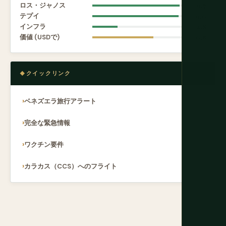
ロス・ジャノス
9.7
テプイ
9.6
インフラ
2.8
価値 (USDで)
6.8
クイックリンク
ベネズエラ旅行アラート
完全な緊急情報
ワクチン要件
カラカス（CCS）へのフライト