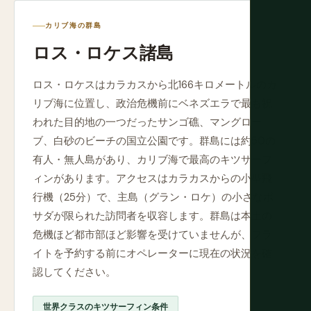
カリブ海の群島
ロス・ロケス諸島
ロス・ロケスはカラカスから北166キロメートルのカ
リブ海に位置し、政治危機前にベネズエラで最も祝
われた目的地の一つだったサンゴ礁、マングロー
ブ、白砂のビーチの国立公園です。群島には約50の
有人・無人島があり、カリブ海で最高のキツサーフ
ィンがあります。アクセスはカラカスからの小型飛
行機（25分）で、主島（グラン・ロケ）の小さなポ
サダが限られた訪問者を収容します。群島は本土の
危機ほど都市部ほど影響を受けていませんが、フラ
イトを予約する前にオペレーターに現在の状況を確
認してください。
世界クラスのキツサーフィン条件