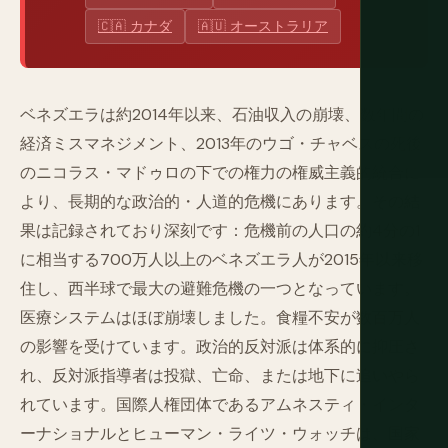
🇨🇦 カナダ
🇦🇺 オーストラリア
ベネズエラは約2014年以来、石油収入の崩壊、数年間の
経済ミスマネジメント、2013年のウゴ・チャベスの死後
のニコラス・マドゥロの下での権力の権威主義的統合に
より、長期的な政治的・人道的危機にあります。その結
果は記録されており深刻です：危機前の人口の約4分の1
に相当する700万人以上のベネズエラ人が2015年以来移
住し、西半球で最大の避難危機の一つとなっています。
医療システムはほぼ崩壊しました。食糧不安が数百万人
の影響を受けています。政治的反対派は体系的に抑圧さ
れ、反対派指導者は投獄、亡命、または地下に追いやら
れています。国際人権団体であるアムネスティ・インタ
ーナショナルとヒューマン・ライツ・ウォッチは、国家