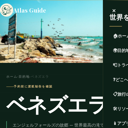
×
Atlas Guide
世界
🏠
ホー
🌍
目的
📮
トラ
ホーム
›
目的地
›
ベネズエラ
❓
どこ
予約前に渡航勧告を確認
ベネズエラ
📋
旅行
🛠️
リソ
📱
アプ
エンジェルフォールズの故郷 — 世界最高の滝で979メー