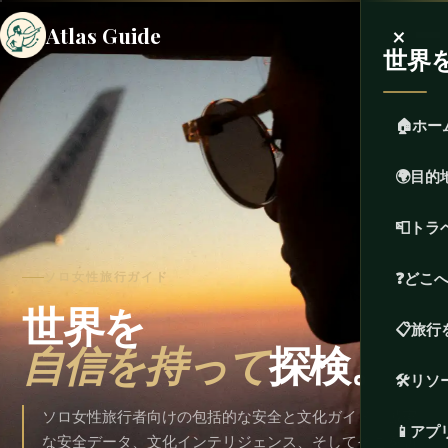
×
Atlas Guide
世界
🏠
ホー
🌍
目的
📮
トラ
❓
どこ
ソロ女性旅行ガイド
世界を
📋
旅行
自信を持って
探検。
🛠️
リソ
ソロ女性旅行者向けの包括的な安全と文化ガイド。誠実
📱
アプ
な安全データ、文化インテリジェンス、そしてそこを訪