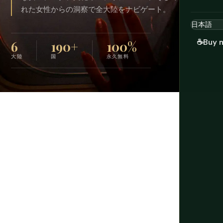
れた女性からの洞察で全大陸をナビゲート。
☕
Buy 
6
190+
100%
大陸
国
永久無料