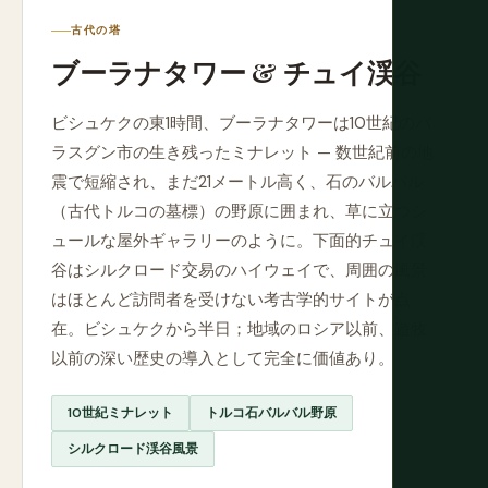
古代の塔
ブーラナタワー & チュイ渓谷
ビシュケクの東1時間、ブーラナタワーは10世紀のバ
ラスグン市の生き残ったミナレット — 数世紀前の地
震で短縮され、まだ21メートル高く、石のバルバル
（古代トルコの墓標）の野原に囲まれ、草に立つシ
ュールな屋外ギャラリーのように。下面的チュイ渓
谷はシルクロード交易のハイウェイで、周囲の風景
はほとんど訪問者を受けない考古学的サイトが点
在。ビシュケクから半日；地域のロシア以前、遊牧
以前の深い歴史の導入として完全に価値あり。
10世紀ミナレット
トルコ石バルバル野原
シルクロード渓谷風景