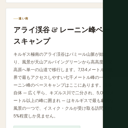
遠い南
アライ渓谷 & レーニン峰ベー
スキャンプ
キルギス極南のアライ渓谷はパミール山脈が始ま
り、風景が天山アルパイングリーンから高高度砂漠
高原へ単一の山道で移行します。7,134メートルの世
界で最もアクセスしやすい七千メートル峰の一つレ
ーニン峰のベースキャンプはここにあります。渓谷
自体 — 広く平ら、キズルス川で二分され、5,000メ
ートル以上の峰に囲まれ — はキルギスで最も劇的な
風景の一つで、イスィク・クルが受け取る訪問者の
5%程度しか見ません。