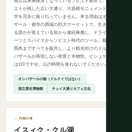
独立以来興味深くなっているソビエト都市で、ソビ
エトが残した広い大通り、大規模モニュメントの美
学を完全に振り払っていません。来る理由はオシバ
ザール：都市の西端の巨大マーケットで、生きてい
る誰かが覚えている前から連続稼働し、ドライフル
ーツとスパイスからソビエト時代のツール、新鮮な
馬肉まですべてを販売し、より観光向けのドルドイ
バザールが再現しない密度と本物性。ビシュケクに
は2日で十分。山の時間を食わないでください。
オシバザールの朝（ドルドイではない）
国立歴史博物館
チュイ大通りカフェ文化
内陸の海
イスィク・クル湖