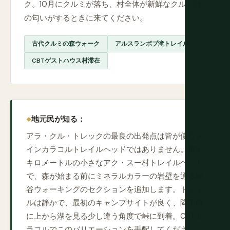
ク。10月にクルミが落ち、村全体が新鮮なクルミ殻
の匂いがするときに来てください。
古代クルミの森ウォーク
アルスランボブ滝トレイル
CBTゲストハウス村滞在
地元民が知る：
アラ・クル・トレックの最良の出発点は皆が使うメ
インカラコルトレイルヘッドではありません。東8
キロメートルの小さなアク・スー村トレイルヘッド
で、森が始まる前にミネラルカラーの岩壁を通る峡
谷ウォーキングのセクションを追加します。トレイ
ルは静かで、最初のキャンプサイトが良く、降下前
に上から湖を見る少し違う角度で峠に到着。CBTカ
ラコルでこのバリエーションを手配してください。