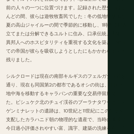
前の人々の一つに位置づけます。記録された歴史のほと
んどの間、彼らは遊牧牧畜民でした：冬の低地牧草地と
夏の高山ジャイルーの間で季節的に移動し、1時間で組み
立てまたは分解できるユルトに住み、口承伝統、馬術、
異邦人へのホスピタリティを重視する文化を築き、すべ
ての帝国が彼らを吸収しようとしたにもかかわらず生き
残りました。
シルクロードは現在の南部キルギスのフェルガナ渓谷を
通り、現在も同国第2の都市であるオシの街は、中国と
地中海を移動するキャラバンの重要な交易停留所でし
た。ビシュケク北のチュイ渓谷のブーラナタワーとウズ
ゲンミナレットの遺跡は、10世紀と11世紀にこの領土を
支配したカラハニド朝の物理的な遺産で、当時の地域は
今日過小評価されやすい富、識字、建築の洗練を有して