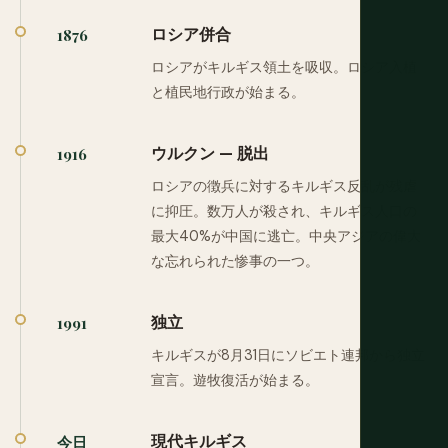
ロシア併合
1876
ロシアがキルギス領土を吸収。ロシア入植
と植民地行政が始まる。
ウルクン — 脱出
1916
ロシアの徴兵に対するキルギス反乱が残虐
に抑圧。数万人が殺され、キルギス人口の
最大40%が中国に逃亡。中央アジアの偉大
な忘れられた惨事の一つ。
独立
1991
キルギスが8月31日にソビエト連邦から独立
宣言。遊牧復活が始まる。
現代キルギス
今日