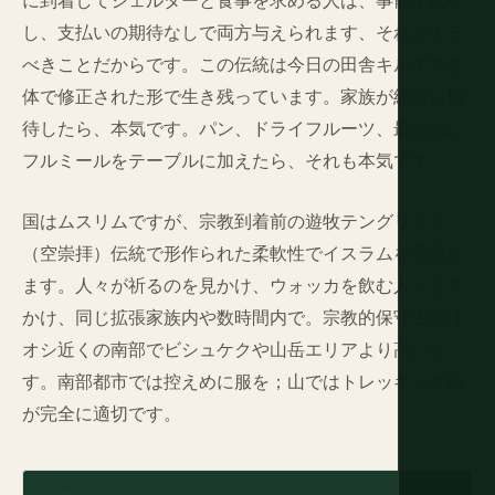
に到着してシェルターと食事を求める人は、事前手配な
し、支払いの期待なしで両方与えられます、それがする
べきことだからです。この伝統は今日の田舎キルギス全
体で修正された形で生き残っています。家族が紅茶に招
待したら、本気です。パン、ドライフルーツ、最終的に
フルミールをテーブルに加えたら、それも本気です。
国はムスリムですが、宗教到着前の遊牧テングリスト
（空崇拝）伝統で形作られた柔軟性でイスラムを実践し
ます。人々が祈るのを見かけ、ウォッカを飲む人々を見
かけ、同じ拡張家族内や数時間内で。宗教的保守主義は
オシ近くの南部でビシュケクや山岳エリアより高いで
す。南部都市では控えめに服を；山ではトレッキング服
が完全に適切です。