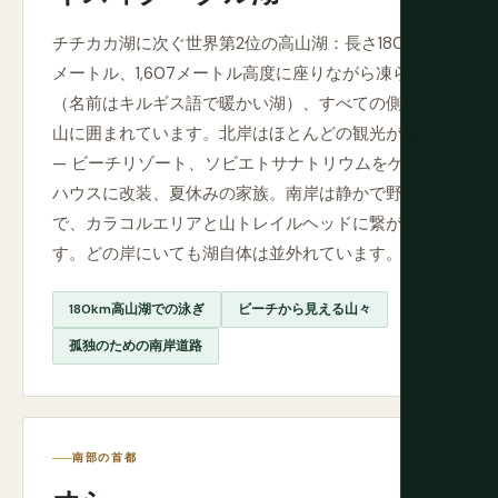
チチカカ湖に次ぐ世界第2位の高山湖：長さ180キロ
メートル、1,607メートル高度に座りながら凍らない
（名前はキルギス語で暖かい湖）、すべての側で天
山に囲まれています。北岸はほとんどの観光が集中
— ビーチリゾート、ソビエトサナトリウムをゲスト
ハウスに改装、夏休みの家族。南岸は静かで野生
で、カラコルエリアと山トレイルヘッドに繋がりま
す。どの岸にいても湖自体は並外れています。
180km高山湖での泳ぎ
ビーチから見える山々
孤独のための南岸道路
南部の首都