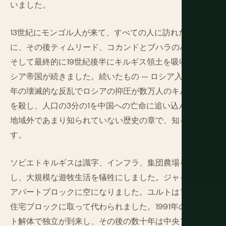
いました。
13世紀にモンゴル人が来て、すべての人に訪れたよう
に、その後ティムリード、コカンドとブハラのハン国、
そして最終的に19世紀後半にキルギス領土を吸収したロ
シア帝国が続きました。続いたもの — ロシア入植、1916
年の壊滅的な反乱でロシアの抑圧が数万人のキルギス人
を殺し、人口の3分の1を中国への亡命に追い込んだ — は
地域外であまり知られていない歴史の章で、知るべきで
す。
ソビエトキルギスは識字、インフラ、集団農場をもたら
し、大規模な遊牧生活を犠牲にしました。ジャイルーは
アパートブロックに空になりました。ユルトはプレハブ
住宅ブロックに取って代わられました。1991年のソビエ
ト解体で独立が到来し、その後の数十年は中央アジアの