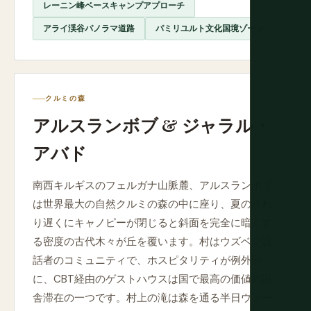
レーニン峰ベースキャンプアプローチ
アライ渓谷パノラマ道路
パミリユルト文化国境ゾーン
クルミの森
アルスランボブ & ジャラル・
アバド
南西キルギスのフェルガナ山脈麓、アルスランボブ
は世界最大の自然クルミの森の中に座り、夏の終わ
り遅くにキャノピーが閉じると斜面を完全に暗くす
る密度の古代木々が丘を覆います。村はウズベク語
話者のコミュニティで、ホスピタリティが例外的
に、CBT経由のゲストハウスは国で最高の価値の田
舎滞在の一つです。村上の滝は森を通る半日ウォー