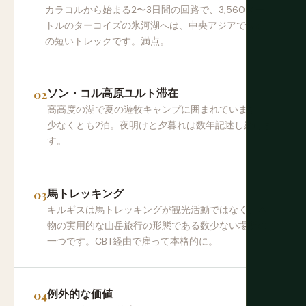
カラコルから始まる2〜3日間の回路で、3,560メー
トルのターコイズの氷河湖へは、中央アジアで最高
の短いトレックです。満点。
ソン・コル高原ユルト滞在
高高度の湖で夏の遊牧キャンプに囲まれています。
少なくとも2泊。夜明けと夕暮れは数年記述し続けま
す。
馬トレッキング
キルギスは馬トレッキングが観光活動ではなく、本
物の実用的な山岳旅行の形態である数少ない場所の
一つです。CBT経由で雇って本格的に。
例外的な価値