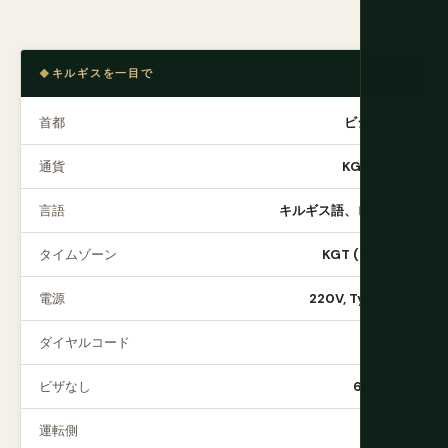
キルギスを一目で
首都
ビシュケク
通貨
KGS (ソム)
言語
キルギス語、ロシア語
タイムゾーン
KGT (UTC+6)
電源
220V, Type C/F
ダイヤルコード
+996
ビザなし
60+ 国籍
運転側
右