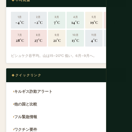
平均気温
1月
2月
3月
4月
5月
6月
-4°C
-2°C
7°C
14°C
19°C
25°C
7月
8月
9月
10月
11月
12月
28°C
27°C
21°C
13°C
4°C
-2°C
ビシュケク谷平均。山は15–20°C 低い。6月–9月へ。
クイックリンク
キルギス詐欺アラート
他の国と比較
フル緊急情報
ワクチン要件