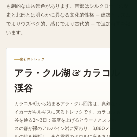
も劇的な山岳景色があります。南部はシルクロードの歴
史と北部とは明らかに異なる文化的性格 — 建築とリズム
でよりウズベク的、感じでより古代的 — で追加時間を報
います。
宝石のトレック
アラ・クル湖 & カラコル
渓谷
カラコル町から始まるアラ・クル回路は、真剣なハ
イカーがキルギスに来るトレックです。カラコル渓
谷を通る2〜3日：高度を上げるとラーチとスプルー
スの森が裸のアルパイン岩に変わり、3,860メート
ルの峠を横断し、永久雪原のボウルに座るありえな