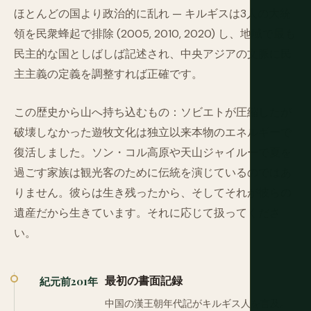
ほとんどの国より政治的に乱れ — キルギスは3人の大統
領を民衆蜂起で排除 (2005, 2010, 2020) し、地域で最も
民主的な国としばしば記述され、中央アジアの文脈に民
主主義の定義を調整すれば正確です。
この歴史から山へ持ち込むもの：ソビエトが圧縮したが
破壊しなかった遊牧文化は独立以来本物のエネルギーで
復活しました。ソン・コル高原や天山ジャイルーで夏を
過ごす家族は観光客のために伝統を演じているのではあ
りません。彼らは生き残ったから、そしてそれが彼らの
遺産だから生きています。それに応じて扱ってくださ
い。
最初の書面記録
紀元前201年
中国の漢王朝年代記がキルギス人を言及。