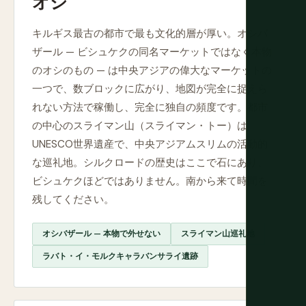
オシ
キルギス最古の都市で最も文化的層が厚い。オシバ
ザール — ビシュケクの同名マーケットではなく本物
のオシのもの — は中央アジアの偉大なマーケットの
一つで、数ブロックに広がり、地図が完全に捉えら
れない方法で稼働し、完全に独自の頻度です。都市
の中心のスライマン山（スライマン・トー）は
UNESCO世界遺産で、中央アジアムスリムの活動的
な巡礼地。シルクロードの歴史はここで石にあり、
ビシュケクほどではありません。南から来て時間を
残してください。
オシバザール — 本物で外せない
スライマン山巡礼地
ラバト・イ・モルクキャラバンサライ遺跡