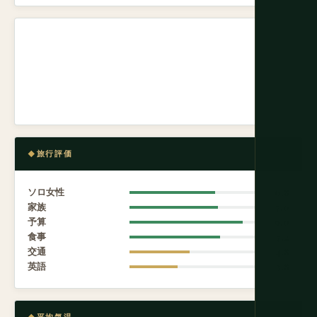
旅行評価
ソロ女性
6.8
家族
7.0
予算
9.0
食事
7.2
交通
4.8
英語
3.8