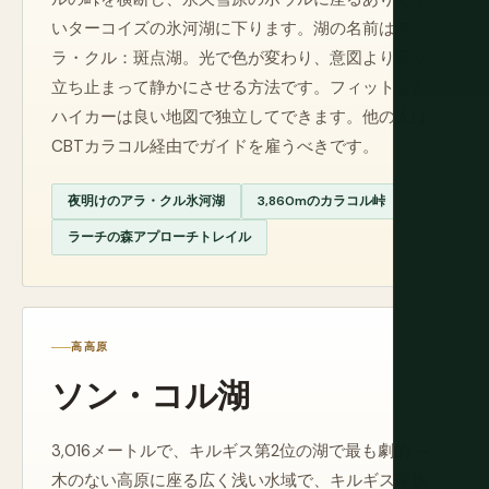
いターコイズの氷河湖に下ります。湖の名前はア
ラ・クル：斑点湖。光で色が変わり、意図より長く
立ち止まって静かにさせる方法です。フィットした
ハイカーは良い地図で独立してできます。他の人は
CBTカラコル経由でガイドを雇うべきです。
夜明けのアラ・クル氷河湖
3,860mのカラコル峠
ラーチの森アプローチトレイル
高高原
ソン・コル湖
3,016メートルで、キルギス第2位の湖で最も劇的 —
木のない高原に座る広く浅い水域で、キルギス家族