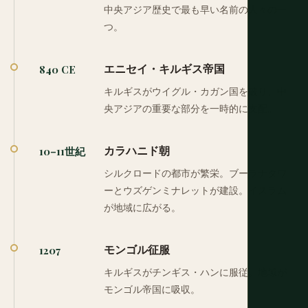
中央アジア歴史で最も早い名前の人々の一
つ。
エニセイ・キルギス帝国
840 CE
キルギスがウイグル・カガン国を破り、中
央アジアの重要な部分を一時的に支配。
カラハニド朝
10–11世紀
シルクロードの都市が繁栄。ブーラナタワ
ーとウズゲンミナレットが建設。イスラム
が地域に広がる。
モンゴル征服
1207
キルギスがチンギス・ハンに服従。地域が
モンゴル帝国に吸収。