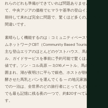
れらのどれも準備ができていれば問題ありません — そし
て、中央アジアの価格でヒマラヤ基準の登山インフラを
期待して来れば完全に問題で、驚くほど多くの人が犯す
間違いです。
素晴らしく機能するのは：コミュニティベースツーリズ
ムネットワークCBT（Community Based Tourism）は、
主な登山エリアのほとんどのゲストハウス、馬レンタ
ル、ガイドサービスを事前に予約可能で驚くほど良い価
値です。ソン・コル高原 — 3,016メートル、馬の群れに
囲まれ、湖が夜明けに平らで銀色、ホストが朝6時に発
酵させた馬乳とパンを運んでくる — の地元家族のユルト
での一泊は、全世界のどの旅行者にとってもどの価格帯
でも最も記憶に残る夜の一つで、約$20すべて込みで
す。