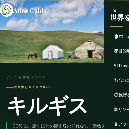
×
Atlas Guide
世界
🏠
ホー
🌍
目的
📮
Trave
ホーム
›
目的地
›
キルギス
❓
どこ
完全旅行ガイド 2026
キルギス
📋
旅行
🛠️
リソ
📱
アプ
90% 山。話すほどの観光客の群れなし。遊牧民のホス