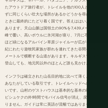
キルギスは、ネパール、パタゴニア、アルプスを経験し
たアウトドア旅行者が、トレイルを他の100人と共有せ
ずに同じくらい壮大な場所があるかどうかを尋ね始めた
ときに最終的にたどり着く国です。答えははい。ここに
あります。天山山脈は国領土の90%を7,439メートルの
峰で覆い、高いボウルに氷河湖が座り、7月に不可能な
ほど緑になるアルパイン草原ジャイルーが広がり、数世
紀にわたり遊牧民家族が群れを連れてきた谷間を3,800
メートルで横断する山道があります。キルギスで2週間
登山しても、地元民以外のほとんど誰も見かけません。
インフラは確立された山岳目的地に比べて薄く、それが
あなたがしている取引です。トレイルヘッドへの道は荒
いです。山村のゲストハウスは基本的な基本の端です。
ビシュケクの外1時間でモバイル信号が消え、戻るまで戻
りません。ガイドは常に英語が流暢ではありません。こ