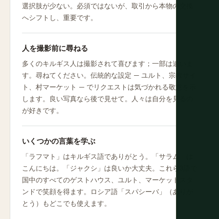
選択肢が少ない。必須ではないが、取引から本物の交換
へシフトし、重要です。
人を撮影前に尋ねる
多くのキルギス人は撮影されて喜びます；一部は違いま
す。尋ねてください。伝統的な設定 — ユルト、宗教サイ
ト、村マーケット — でリクエストは気づかれる敬意を示
します。良い写真なら後で見せて。人々は自分を見るの
が好きです。
いくつかの言葉を学ぶ
「ラフマト」はキルギス語でありがとう。「サラム」は
こんにちは。「ジャクシ」は良いか大丈夫。これら3語で
国中のすべてのゲストハウス、ユルト、マーケットスタ
ンドで笑顔を得ます。ロシア語「スパシーバ」（ありが
とう）もどこでも使えます。