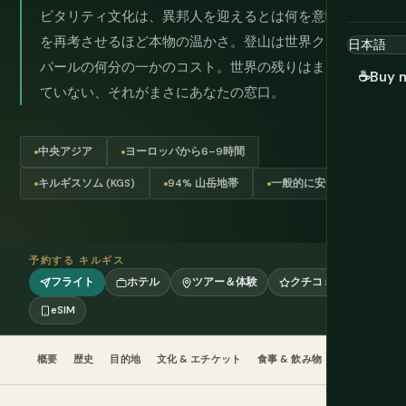
ピタリティ文化は、異邦人を迎えるとは何を意味するか
を再考させるほど本物の温かさ。登山は世界クラスでネ
パールの何分の一かのコスト。世界の残りはまだ気づい
☕
Buy 
ていない、それがまさにあなたの窓口。
中央アジア
ヨーロッパから6–9時間
キルギスソム (KGS)
94% 山岳地帯
一般的に安全
予約する キルギス
フライト
ホテル
ツアー＆体験
クチコミ
eSIM
概要
歴史
目的地
文化 & エチケット
食事 & 飲み物
行く時期
計