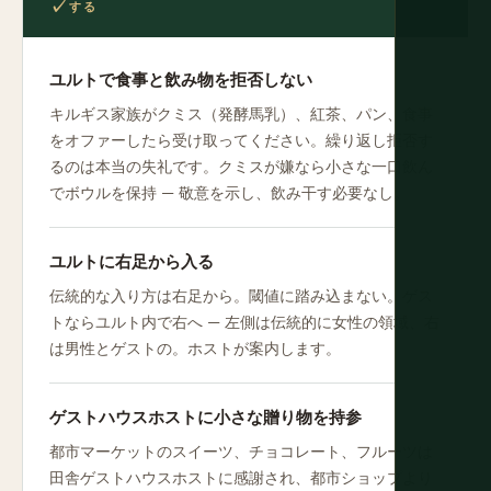
する
ユルトで食事と飲み物を拒否しない
キルギス家族がクミス（発酵馬乳）、紅茶、パン、食事
をオファーしたら受け取ってください。繰り返し拒否す
るのは本当の失礼です。クミスが嫌なら小さな一口飲ん
でボウルを保持 — 敬意を示し、飲み干す必要なし。
ユルトに右足から入る
伝統的な入り方は右足から。閾値に踏み込まない。ゲス
トならユルト内で右へ — 左側は伝統的に女性の領域、右
は男性とゲストの。ホストが案内します。
ゲストハウスホストに小さな贈り物を持参
都市マーケットのスイーツ、チョコレート、フルーツは
田舎ゲストハウスホストに感謝され、都市ショップより