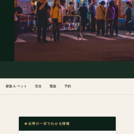
家族 & ペット
安全
緊急
予約
台湾の一目でわかる情報