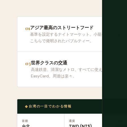
アジア最高のストリートフード
基準を設定するナイトマーケット。小籠包。牛肉麺。
こちらで発明されたバブルティー。
世界クラスの交通
高速鉄道、清潔なメトロ、すべてに使える
EasyCard。周遊は楽々。
台湾の一目でわかる情報
首都
通貨
言語
台北
TWD (NT$)
中国