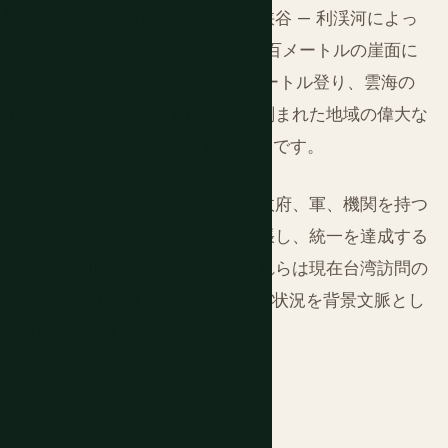
想しないものに開きます。太魯閣峡谷 — 利渓河によっ
で最も劇的な景観の一つで、水の上数百メートルの崖面に
杉とヒノキの森を通って2,216メートル登り、雲海の
ハイウェイは、太平洋と山々の間に刻まれた地域の偉大な
以上の峰が200以上含むほど山岳地帯です。
位は独特で重要です。台湾は独自の政府、軍、機関を持つ
共和国は台湾をその領土の一部と主張し、統一を達成する
緊張は実際の地政学的現実です。それらは現在台湾訪問の
定し、歓迎されます — が、旅行者は状況を背景文脈とし
で簡単に扱います。