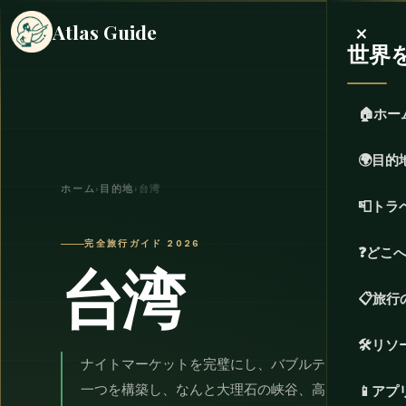
×
Atlas Guide
世界
🏠
ホー
🌍
目的
ホーム
›
目的地
›
台湾
📮
トラ
完全旅行ガイド 2026
❓
どこ
台湾
📋
旅行
🛠️
リソ
ナイトマーケットを完璧にし、バブルティーを発明
一つを構築し、なんと大理石の峡谷、高山森林鉄道
📱
アプ