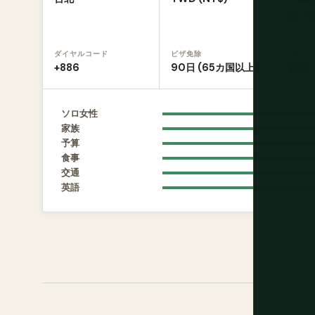
語（
ダイヤルコード
ビザ免除
運転
+886
90日 (65カ国以上)
右側
ソロ女性
家族
予算
食事
交通
英語