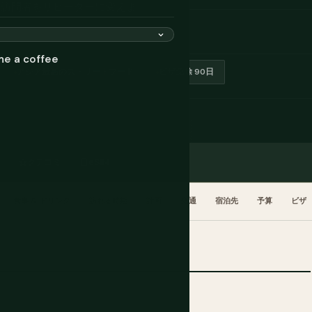
の訪問者をリピーターに変えま
me a coffee
アジア最高のストリートフード
ビザ免除 90日
クチコミ
eSIM
食事 & ドリンク
訪れる時期
計画
交通
宿泊先
予算
ビザ