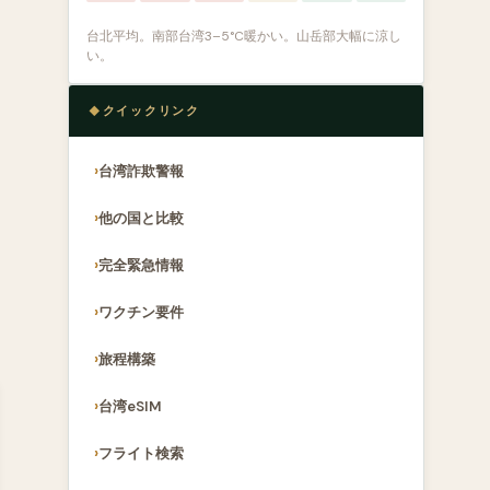
台北平均。南部台湾3–5°C暖かい。山岳部大幅に涼し
い。
クイックリンク
台湾詐欺警報
他の国と比較
完全緊急情報
ワクチン要件
旅程構築
台湾eSIM
フライト検索