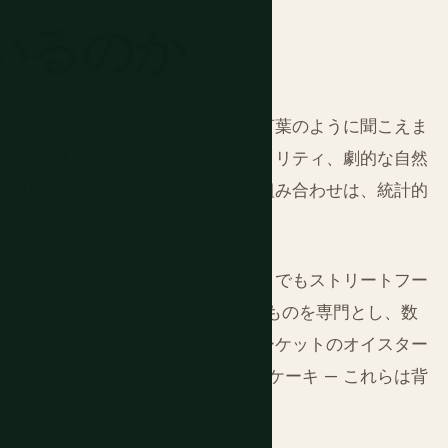
いるのか
ものです。それはマーケティングの言葉のように聞こえま
優れた交通網、本当に温かいホスピタリティ、劇的な自然
耗させる観光客詐欺の完全な不在の組み合わせは、統計的
み出します。
北のナイトマーケットは、世界のどこでもストリートフー
だけでなく、各ベンダーが通常一つのものを専門とし、数
レストランの牛肉麺、士林ナイトマーケットのオイスター
に同じ角に現れるカートのネギパンケーキ — これらは背
す。