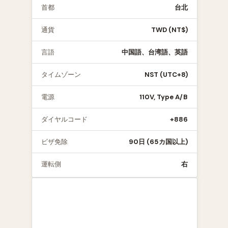
首都
台北
通貨
TWD (NT$)
言語
中国語、台湾語、英語
タイムゾーン
NST (UTC+8)
電源
110V, Type A/B
ダイヤルコード
+886
ビザ免除
90日 (65カ国以上)
運転側
右