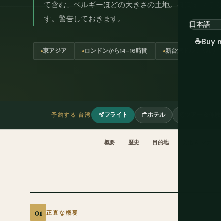
て含む、ベルギーほどの大きさの土地。ほぼすべて
す。警告しておきます。
☕
Buy 
東アジア
ロンドンから14–16時間
新台湾ドル (TWD)
フライト
ホテル
ツアー＆体験
予約する 台湾
概要
歴史
目的地
文化 & マナー
正直な概要