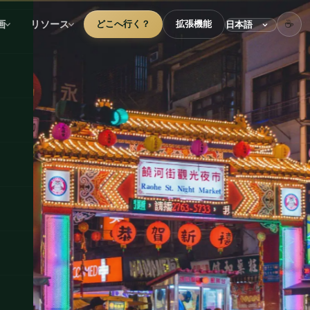
☕
画
リソース
どこへ行く？
拡張機能