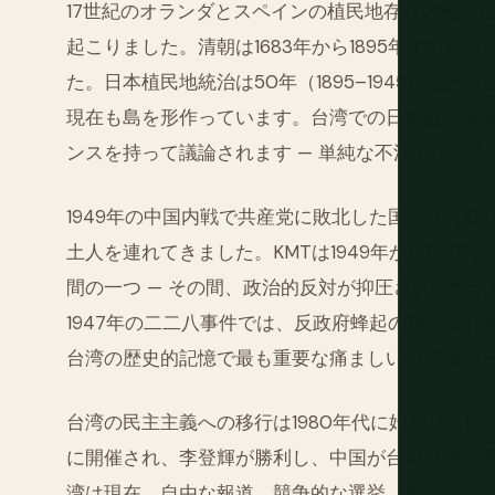
17世紀のオランダとスペインの植民地存在の後、
起こりました。清朝は1683年から1895年まで
た。日本植民地統治は50年（1895–1945）続
現在も島を形作っています。台湾での日本植民地
ンスを持って議論されます — 単純な不満ではな
1949年の中国内戦で共産党に敗北した国民党（K
土人を連れてきました。KMTは1949年から198
間の一つ — その間、政治的反対が抑圧され、数
1947年の二二八事件では、反政府蜂起の後、KMT軍
台湾の歴史的記憶で最も重要な痛ましい出来事の
台湾の民主主義への移行は1980年代に始まり、19
に開催され、李登輝が勝利し、中国が台湾海峡で
湾は現在、自由な報道、競争的な選挙、独立した