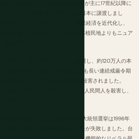
福建省と広東省からの漢民族の移住者が主に17世紀以降に
台湾を統治し、日清戦争後に中国が島を日本に譲渡しまし
き、台湾のインフラ、教育システム、農業経済を近代化し、
遺産は複雑で、他のほとんどの元日本植民地よりもニュア
く、本物の歴史的複雑さがあります。
MT）政府は、蒋介石の下で台湾に撤退し、約120万人の本
7年まで戒厳令の下で統治 — 現代史で最も長い連続戒厳令期
千人が白色テロとして知られる投獄や殺害されました。
が推定18,000から28,000人の台湾人民間人を殺害し、
一つです。
90年代に加速しました。最初の直接大統領選挙は1996年
軍事演習を上演して威嚇を試みましたが失敗しました。台
司法、市民的自由の保護を持つ完全に機能的なリベラル民