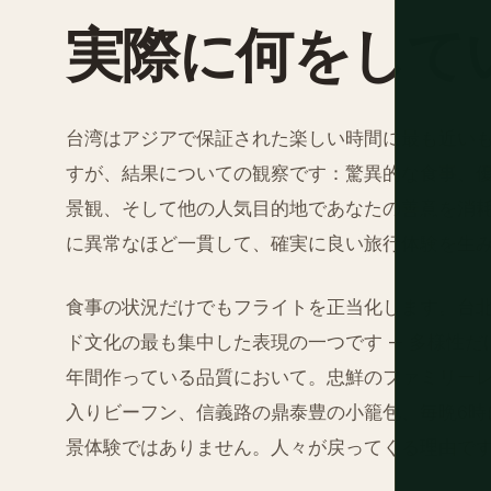
実際に何をして
台湾はアジアで保証された楽しい時間に最も近い
すが、結果についての観察です：驚異的な食事、
景観、そして他の人気目的地であなたの善意を消
に異常なほど一貫して、確実に良い旅行体験を生
食事の状況だけでもフライトを正当化します。台
ド文化の最も集中した表現の一つです — 多様性
年間作っている品質において。忠鮮のファミリー
入りビーフン、信義路の鼎泰豊の小籠包、毎晩6時
景体験ではありません。人々が戻ってくる理由で