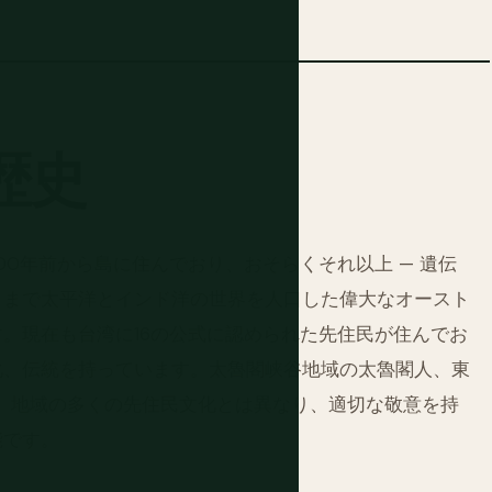
歴史
00年前から島に住んでおり、おそらくそれ以上 — 遺伝
イまで太平洋とインド洋の世界を人口した偉大なオースト
。現在も台湾に16の公式に認められた先住民が住んでお
化、伝統を持っています。太魯閣峡谷地域の太魯閣人、東
は、地域の多くの先住民文化とは異なり、適切な敬意を持
能です。