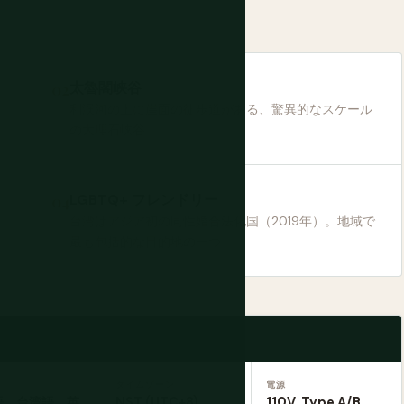
太魯閣峡谷
利渓河の上に崖面の徒歩道がある、驚異的なスケール
の大理石峡谷。
LGBTQ+ フレンドリー
台湾はアジア初の同性婚合法化国（2019年）。地域で
最も包括的な目的地の一つ。
タイムゾーン
電源
語、台湾語、英
NST (UTC+8)
110V, Type A/B