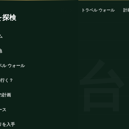
ホーム
目的地
トラベル ウォール
計
を探検
ム
地
ベル ウォール
へ行く？
の計画
ース
し、世界最高のメトロシステムの
、温泉、先住民の山岳文化をすべ
リを入手