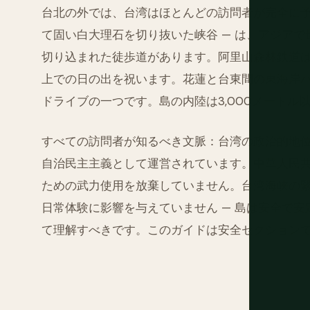
台北の外では、台湾はほとんどの訪問者が完全に予
て固い白大理石を切り抜いた峡谷 — は、アジア
切り込まれた徒歩道があります。阿里山森林鉄道は、
上での日の出を祝います。花蓮と台東間の東海岸
ドライブの一つです。島の内陸は3,000メートル
すべての訪問者が知るべき文脈：台湾の政治的地
自治民主主義として運営されています。中華人民
ための武力使用を放棄していません。台湾海峡の
日常体験に影響を与えていません — 島は安全で安
て理解すべきです。このガイドは安全セクション