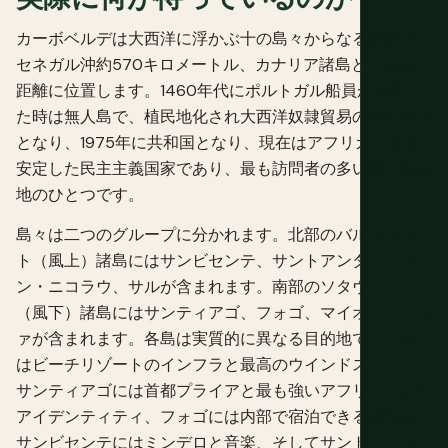
カーボベルデは大西洋に浮かぶ十の島々からなる群島で、
セネガル沖約570キロメートル、カナリア諸島とほぼ同じ
距離に位置します。1460年代にポルトガル船員が到着し
た時は無人島で、植民地化され大西洋奴隷貿易の中心拠点
となり、1975年に共和国となり、現在はアフリカで最も
安定した民主主義国家であり、最も訪問者の多い島の目的
地のひとつです。
島々は二つのグループに分かれます。北部のバルラヴェン
ト（風上）諸島にはサンビセンテ、サントアンタン、サ
ン・ニコラウ、サルが含まれます。南部のソタヴェント
（風下）諸島にはサンティアゴ、フォゴ、マイオ、ブラヴ
ァが含まれます。各島は実質的に異なる目的地です。サル
はビーチリゾートのインフラと最高のウインドスポーツ、
サンティアゴには首都プライアと最も強いアフリカ文化の
アイデンティティ、フォゴには内部で宿泊できる活火山、
サンビセンテにはミンデロと音楽、そしてサントアンタン