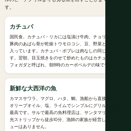
す。
カチュパ
国民食。カチュパ・リカには塩漬け牛肉、チョリソー、
豚肉のあばら骨が乾燥トウモロコシ、豆、野菜と一緒に
入っています。カチュパ・ポブレは肉なしの同じもので
す。翌朝、目玉焼きをのせて炒めたものはカチュパ・レ
フォガダと呼ばれ、朝8時のカーボベルデの味です。
新鮮な大西洋の魚
カマスサワラ、マグロ、ハタ、鯛。漁船から直接買い、
オリーブオイル、塩、ライムでシンプルにグリルすると
最高です。サルで最高の魚料理店は、サンタマリアの観
光ストリップから徒歩10分、漁師の家族が経営し、メニ
ューはありません。