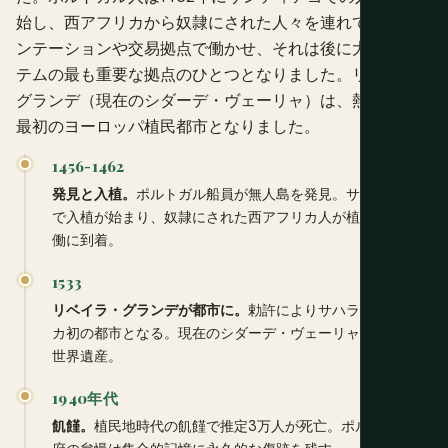
始し、西アフリカから奴隷にされた人々を連れてきてプラ
ンテーションや交易拠点で働かせ、それは後に大西洋シス
テムの最も重要な拠点のひとつとなりました。リベイラ・
グランデ（現在のシダーデ・ヴェーリャ）は、熱帯地方で
最初のヨーロッパ植民都市となりました。
1456-1462
発見と入植。
ポルトガル船員が無人島を発見。サンティアゴ
で入植が始まり、奴隷にされた西アフリカ人が植民地での労
働に到着。
1533
リベイラ・グランデが都市に。
勅許によりサハラ以南アフリ
カ初の都市となる。現在のシダーデ・ヴェーリャ、ユネスコ
世界遺産。
1940年代
飢饉。
植民地時代の飢饉で推定3万人が死亡。ポルトガル政