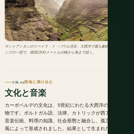
サントアンタンのリベイラ・ド・パウル渓谷。大西洋で最も劇的なウォーキ
ングの一部で、標高1,500メートルの峰から海まで続く。
CH. 05
現地に溶け込む
文化と音楽
カーボベルデの文化は、5世紀にわたる大西洋の混合の産
物です。ポルトガル語、法律、カトリックが西アフリカの
音楽伝統、料理の知識、社会形態と融合し、孤立、貧困、
風によって形成されました。結果として生まれたのがクレ