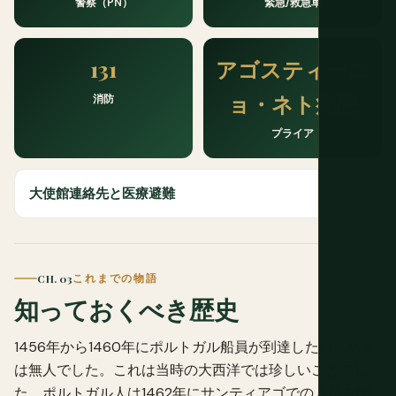
警察（PN）
緊急/救急車
131
アゴスティーニ
ョ・ネト病院
消防
プライア
大使館連絡先と医療避難
CH. 03
これまでの物語
知っておくべき歴史
1456年から1460年にポルトガル船員が到達した時、島々
は無人でした。これは当時の大西洋では珍しいことでし
た。ポルトガル人は1462年にサンティアゴでの入植を開