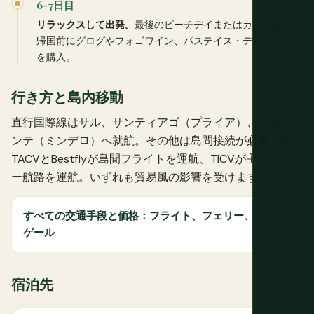
6-7日目
リラックスして出発。
最後のビーチデイまたはカフェの朝。
帰国前にグログやフォゴワイン、パステイス・デ・アトゥン
を購入。
行き方と島内移動
直行国際線はサル、サンティアゴ（プライア）、サンビセ
ンテ（ミンデロ）へ就航。その他は島間接続が必要です。
TACVとBestflyが島間フライトを運航、TICVが主要フェリ
ー航路を運航。いずれも貿易風の影響を受けます。
すべての交通手段と価格：フライト、フェリー、アル
ゲール
宿泊先