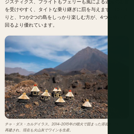
ジスティクス、フライトもフェリーも風による遅延の影響
を受けやすく、タイトな乗り継ぎに罰を与えます。ゆっく
りと、1つか2つの島をしっかり楽しむ方が、4つを急いで
回るより優れています。
チャ・ダス・カルデイラス。2014-2015年の噴火で固まった溶岩流の周りに
再建され、現在も火山灰でワインを生産。