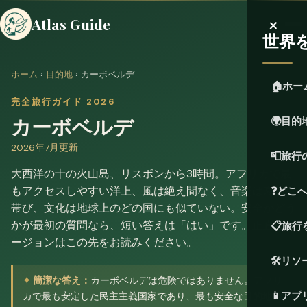
×
Atlas Guide
世界
ホーム
›
目的地
› カーボベルデ
🏠
ホー
完全旅行ガイド 2026
カーボベルデ
🌍
目的
2026年7月更新
📮
旅行
大西洋の十の火山島、リスボンから3時間。アフリカで最
もアクセスしやすい洋上、風は絶え間なく、音楽は哀愁を
❓
どこ
帯び、文化は地球上のどの国にも似ていない。安全かどう
かが最初の質問なら、短い答えは「はい」です。正直なバ
📋
旅行
ージョンはこの先をお読みください。
🛠️
リソ
簡潔な答え：
カーボベルデは危険ではありません。アフリ
📱
アプ
カで最も安定した民主主義国家であり、最も安全な目的地の