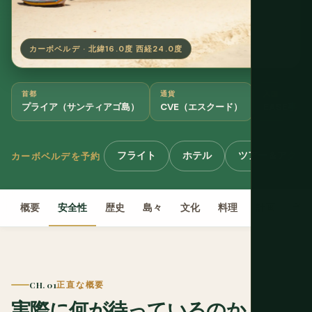
カーボベルデ · 北緯16.0度 西経24.0度
首都
通貨
入国
プライア（サンティアゴ島）
CVE（エスクード）
EASE事前
フライト
ホテル
ツアー＆アクテ
カーボベルデを予約
概要
安全性
歴史
島々
文化
料理
計画
予
CH. 01
正直な概要
実際に何が待っているのか