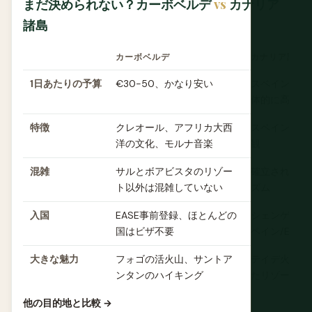
まだ決められない？カーボベルデ
vs
カナリア
諸島
カーボベルデ
カナリア諸島
1日あたりの予算
€30-50、かなり安い
スペイン本土
体的に高め
特徴
クレオール、アフリカ大西
スペイン文化
洋の文化、モルナ音楽
観
混雑
サルとボアビスタのリゾー
確立されたマ
ト以外は混雑していない
ズム
入国
EASE事前登録、ほとんどの
シェンゲンル
国はビザ不要
ペイン/EUの
大きな魅力
フォゴの活火山、サントア
テイデ火山、
ンタンのハイキング
たリゾートイ
他の目的地と比較 →