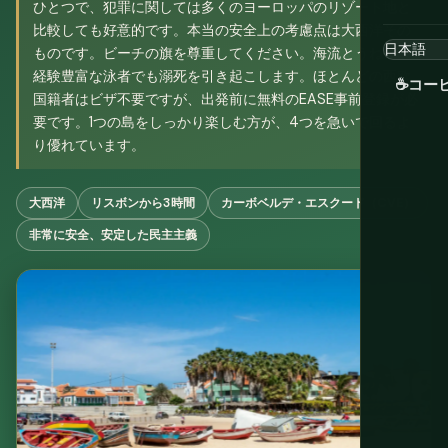
ひとつで、犯罪に関しては多くのヨーロッパのリゾート地と
比較しても好意的です。本当の安全上の考慮点は大西洋その
ものです。ビーチの旗を尊重してください。海流とうねりは
経験豊富な泳者でも溺死を引き起こします。ほとんどの西欧
☕
コー
国籍者はビザ不要ですが、出発前に無料のEASE事前登録が必
要です。1つの島をしっかり楽しむ方が、4つを急いで回るよ
り優れています。
大西洋
リスボンから3時間
カーボベルデ・エスクード（CVE）
非常に安全、安定した民主主義