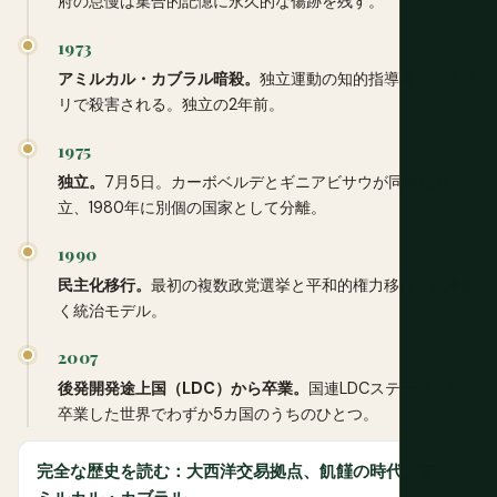
府の怠慢は集合的記憶に永久的な傷跡を残す。
1973
アミルカル・カブラル暗殺。
独立運動の知的指導者がコナク
リで殺害される。独立の2年前。
1975
独立。
7月5日。カーボベルデとギニアビサウが同時に独
立、1980年に別個の国家として分離。
1990
民主化移行。
最初の複数政党選挙と平和的権力移行。以来続
く統治モデル。
2007
後発開発途上国（LDC）から卒業。
国連LDCステータスから
卒業した世界でわずか5カ国のうちのひとつ。
完全な歴史を読む：大西洋交易拠点、飢饉の時代、ア