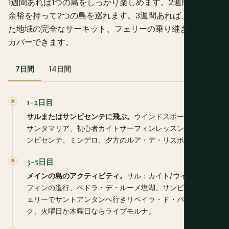
1週間あれば1つの島をしっかり楽しめます。2週間あれば
余裕を持って2つの島を巡れます。3週間あれば、選択し
た地域の完全なサーキット、フェリーの乗り継ぎも含めて
カバーできます。
7日間
14日間
1-2日目
サルまたはサンビセンテに飛ぶ。
ウインドスポーツ：サル、
サンタマリア、初心者カイトサーフィンレッスン。文化：サ
ンビセンテ、ミンデロ、夕方のルア・デ・リスボア。
3-5日目
メインの島のアクティビティ。
サル：カイト/ウインドサー
フィンの進行、ペドラ・デ・ルーメ塩湖。サンビセンテ：フ
ェリーでサントアンタンへ行きリベイラ・ド・パウルウォー
ク、火曜日か木曜日ならライブモルナ。