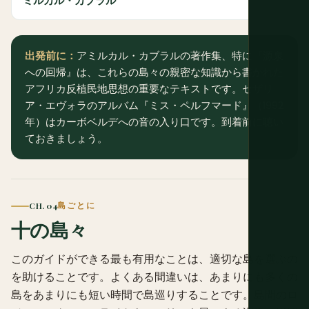
ミルカル・カブラル
出発前に：
アミルカル・カブラルの著作集、特に『源泉
への回帰』は、これらの島々の親密な知識から書かれた
アフリカ反植民地思想の重要なテキストです。セザリ
ア・エヴォラのアルバム『ミス・ペルフマード』（1992
年）はカーボベルデへの音の入り口です。到着前に聴い
ておきましょう。
CH. 04
島ごとに
十の島々
このガイドができる最も有用なことは、適切な島を選ぶの
を助けることです。よくある間違いは、あまりにも多くの
島をあまりにも短い時間で島巡りすることです。島間のロ