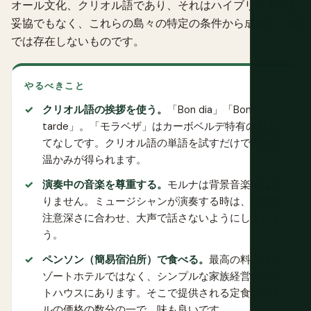
オール文化、クリオル語であり、それはハイブリッドでも
妥協でもなく、これらの島々の特定の条件から成長し、他
では存在しないものです。
やるべきこと
クリオル語の挨拶を使う。
「Bon dia」「Bon
tarde」。「モラベザ」はカーボベルデ特有のおも
てなしです。クリオル語の単語を試すだけで即座に
温かみが得られます。
演奏中の音楽を尊重する。
モルナは背景音楽ではあ
りません。ミュージシャンが演奏する時は、部屋の
注意深さに合わせ、大声で話さないようにしましょ
う。
ペンソン（簡易宿泊所）で食べる。
最高の料理はリ
ゾートホテルではなく、シンプルな家族経営のゲス
トハウスにあります。そこで提供される定食はホテ
ルの価格の数分の一で、味も良いです。