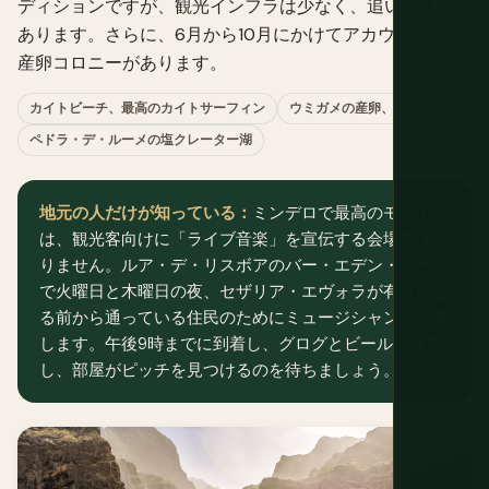
ディションですが、観光インフラは少なく、追いつきつつ
あります。さらに、6月から10月にかけてアカウミガメの
産卵コロニーがあります。
カイトビーチ、最高のカイトサーフィン
ウミガメの産卵、6月〜10月
ペドラ・デ・ルーメの塩クレーター湖
地元の人だけが知っている：
ミンデロで最高のモルナ
は、観光客向けに「ライブ音楽」を宣伝する会場ではあ
りません。ルア・デ・リスボアのバー・エデン・パーク
で火曜日と木曜日の夜、セザリア・エヴォラが有名にな
る前から通っている住民のためにミュージシャンが演奏
します。午後9時までに到着し、グログとビールを注文
し、部屋がピッチを見つけるのを待ちましょう。