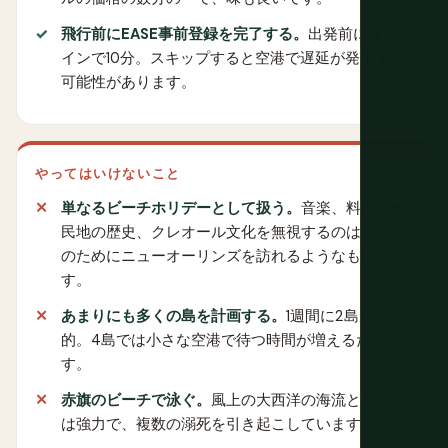
飛行前にEASE事前登録を完了する。
出発前にオンラ
インで10分。スキップすると空港で遅延が発生する
可能性があります。
やってはいけないこと
単なるビーチホリデーとして扱う。
音楽、料理、植
民地の歴史、クレオール文化を無視するのは、天気
のためにニューオーリンズを訪れるようなもので
す。
あまりにも多くの島を計画する。
1週間に2島が現実
的。4島では小さな空港で待つ時間が増えるだけで
す。
赤旗のビーチで泳ぐ。
風上の大西洋の海流とうねり
は強力で、複数の溺死を引き起こしています。