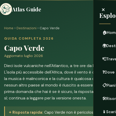
×
Atlas Guide
Esplo
Home
›
Destinazioni
› Capo Verde
🏠
Hom
GUIDA COMPLETA 2026
Capo Verde
🌍
Dest
Aggiornato luglio 2026
📮
Trave
Dieci isole vulcaniche nell'Atlantico, a tre ore da Lisbona.
L'isola più accessibile dell'Africa, dove il vento è costante,
❓
Dove 
la musica è malinconica e la cultura è qualcosa che
nessun altro paese al mondo è riuscito a essere. Se la
📋
Piani
prima domanda che hai è se è sicuro, la risposta breve è
sì; continua a leggere per la versione onesta.
🛠️
Riso
📱
Scari
Risposta rapida:
Capo Verde non è pericoloso. È una