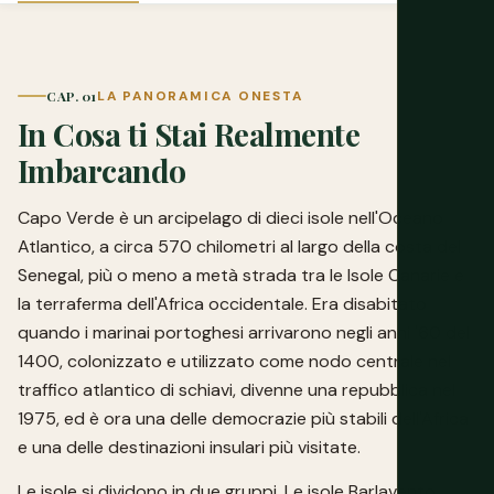
CAP. 01
LA PANORAMICA ONESTA
In Cosa ti Stai Realmente
Imbarcando
Capo Verde è un arcipelago di dieci isole nell'Oceano
Atlantico, a circa 570 chilometri al largo della costa del
Senegal, più o meno a metà strada tra le Isole Canarie e
la terraferma dell'Africa occidentale. Era disabitato
quando i marinai portoghesi arrivarono negli anni '60 del
1400, colonizzato e utilizzato come nodo centrale nel
traffico atlantico di schiavi, divenne una repubblica nel
1975, ed è ora una delle democrazie più stabili dell'Africa
e una delle destinazioni insulari più visitate.
Le isole si dividono in due gruppi. Le isole Barlavento