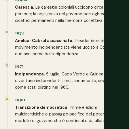
Carestia.
Le carestie coloniali uccidono circa 30.000
persone; la negligenza del governo portoghese lascia
cicatrici permanenti nella memoria collettiva.
1973
Amílcar Cabral assassinato.
Il leader intellettuale del
movimento indipendentista viene ucciso a Conakry,
due anni prima dell'indipendenza.
1975
Indipendenza.
5 luglio; Capo Verde e Guinea-Bissau
diventano indipendenti simultaneamente, separandosi
come stati distinti nel 1980.
1990
Transizione democratica.
Prime elezioni
multipartitiche e passaggio pacifico del potere, il
modello di governo che è continuato da allora.