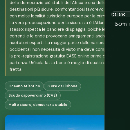
delle democrazie più stabili dell'Africa e una delle
destinazioni più sicure, confrontandosi favorevolmente
con molte località turistiche europee per la criminalità.
La vera preoccupazione per la sicurezza è l'Atlantico
☕
Offri
stesso: rispetta le bandiere di spiaggia, poiché le
correnti e le onde provocano annegamenti anche tra
nuotatori esperti. La maggior parte delle nazionalità
occidentali non necessita di visto ma deve completare
la pre-registrazione gratuita EASE online prima della
partenza. Un'isola fatta bene è meglio di quattro di
fretta.
Oceano Atlantico
3 ore da Lisbona
Scudo capoverdiano (CVE)
Molto sicuro, democrazia stabile