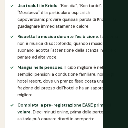
Usa i saluti in Kriolu.
"Bon dia", "Bon tarde".
"Morabeza" è la particolare ospitalità
capoverdiana; provare qualsiasi parola di Kriolu ti fa
guadagnare immediatamente calore.
Rispetta la musica durante l'esibizione.
La morna
non è musica di sottofondo; quando i musicisti
suonano, adotta l'attenzione della stanza invece di
parlare ad alta voce.
Mangia nelle pensões.
Il cibo migliore è nelle
semplici pensioni a conduzione familiare, non negli
hotel resort, dove un pranzo fisso costa una
frazione del prezzo dell'hotel e ha un sapore
migliore.
Completa la pre-registrazione EASE prima di
volare.
Dieci minuti online, prima della partenza;
saltarla può causare ritardi in aeroporto.