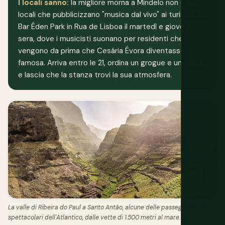
I locali sanno:
la migliore morna a Mindelo non è nei
locali che pubblicizzano "musica dal vivo" ai turisti. È al
Bar Éden Park in Rua de Lisboa il martedì e giovedì
sera, dove i musicisti suonano per residenti che
vengono da prima che Cesária Évora diventasse
famosa. Arriva entro le 21, ordina un grogue e una birra,
e lascia che la stanza trovi la sua atmosfera.
La valle di Ribeira do Paul a Santo Antão, alcune delle passeggiate più
spettacolari dell'Atlantico, dalle vette di 1.500 metri al mare.