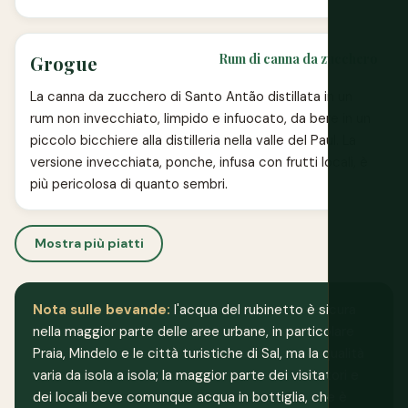
Rum di canna da zucchero
Grogue
La canna da zucchero di Santo Antão distillata in un
rum non invecchiato, limpido e infuocato, da bere in un
piccolo bicchiere alla distilleria nella valle del Paul. La
versione invecchiata, ponche, infusa con frutti locali, è
più pericolosa di quanto sembri.
Mostra più piatti
Nota sulle bevande:
l'acqua del rubinetto è sicura
nella maggior parte delle aree urbane, in particolare
Praia, Mindelo e le città turistiche di Sal, ma la qualità
varia da isola a isola; la maggior parte dei visitatori e
dei locali beve comunque acqua in bottiglia, che è