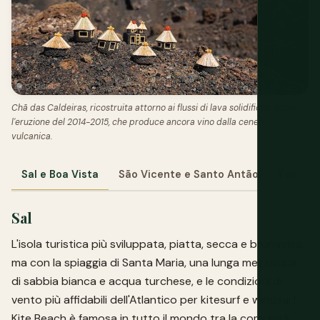
Chã das Caldeiras, ricostruita attorno ai flussi di lava solidificati dopo
l'eruzione del 2014-2015, che produce ancora vino dalla cenere
vulcanica.
Sal e Boa Vista
São Vicente e Santo Antão
Fogo
Sal
L'isola turistica più sviluppata, piatta, secca e brunastra,
ma con la spiaggia di Santa Maria, una lunga mezzaluna
di sabbia bianca e acqua turchese, e le condizioni di
vento più affidabili dell'Atlantico per kitesurf e windsurf.
Kite Beach è famosa in tutto il mondo tra la comunità