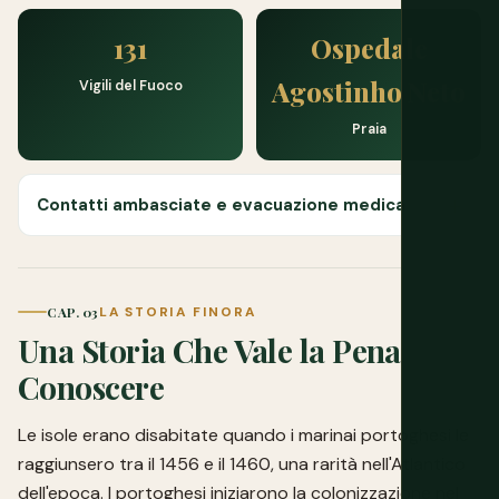
131
Ospedale
Agostinho Neto
Vigili del Fuoco
Praia
Contatti ambasciate e evacuazione medica
CAP. 03
LA STORIA FINORA
Una Storia Che Vale la Pena
Conoscere
Le isole erano disabitate quando i marinai portoghesi le
raggiunsero tra il 1456 e il 1460, una rarità nell'Atlantico
dell'epoca. I portoghesi iniziarono la colonizzazione nel