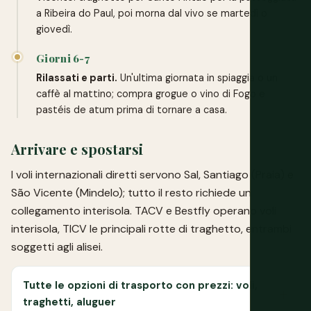
a Ribeira do Paul, poi morna dal vivo se martedì o
giovedì.
Giorni 6-7
Rilassati e parti.
Un'ultima giornata in spiaggia o un
caffè al mattino; compra grogue o vino di Fogo e
pastéis de atum prima di tornare a casa.
Arrivare e spostarsi
I voli internazionali diretti servono Sal, Santiago (Praia) e
São Vicente (Mindelo); tutto il resto richiede un
collegamento interisola. TACV e Bestfly operano voli
interisola, TICV le principali rotte di traghetto, entrambi
soggetti agli alisei.
Tutte le opzioni di trasporto con prezzi: voli,
traghetti, aluguer