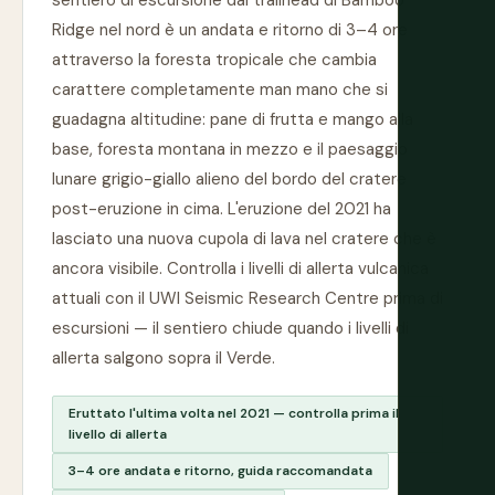
sentiero di escursione dal trailhead di Bamboo
Ridge nel nord è un andata e ritorno di 3–4 ore
attraverso la foresta tropicale che cambia
carattere completamente man mano che si
guadagna altitudine: pane di frutta e mango alla
base, foresta montana in mezzo e il paesaggio
lunare grigio-giallo alieno del bordo del cratere
post-eruzione in cima. L'eruzione del 2021 ha
lasciato una nuova cupola di lava nel cratere che è
ancora visibile. Controlla i livelli di allerta vulcanica
attuali con il UWI Seismic Research Centre prima di
escursioni — il sentiero chiude quando i livelli di
allerta salgono sopra il Verde.
Eruttato l'ultima volta nel 2021 — controlla prima il
livello di allerta
3–4 ore andata e ritorno, guida raccomandata