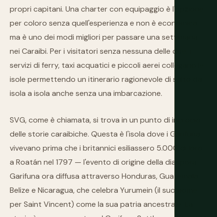
propri capitani. Una charter con equipaggio è l'opzione
per coloro senza quell'esperienza e non è economica
ma è uno dei modi migliori per passare una settimana
nei Caraibi. Per i visitatori senza nessuna delle due, i
servizi di ferry, taxi acquatici e piccoli aerei collegano le
isole permettendo un itinerario ragionevole di salto da
isola a isola anche senza una imbarcazione.
SVG, come è chiamata, si trova in un punto di incrocio
delle storie caraibiche. Questa è l'isola dove i Garifuna
vivevano prima che i britannici esiliassero 5.000 di loro
a Roatán nel 1797 — l'evento di origine della diaspora
Garifuna ora diffusa attraverso Honduras, Guatemala,
Belize e Nicaragua, che celebra Yurumein (il suo nome
per Saint Vincent) come la sua patria ancestrale. La