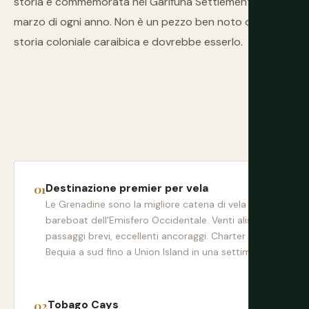
storia è commemorata nel Garifuna Settlement Day il 14
marzo di ogni anno. Non è un pezzo ben noto della
storia coloniale caraibica e dovrebbe esserlo.
Destinazione premier per vela
Le Grenadine sono la migliore catena di vela
bareboat dell'Emisfero Occidentale. Venti alisei,
passaggi brevi, eccellenti ancoraggi. Charter da
Bequia a sud fino a Union Island in una settimana.
Tobago Cays