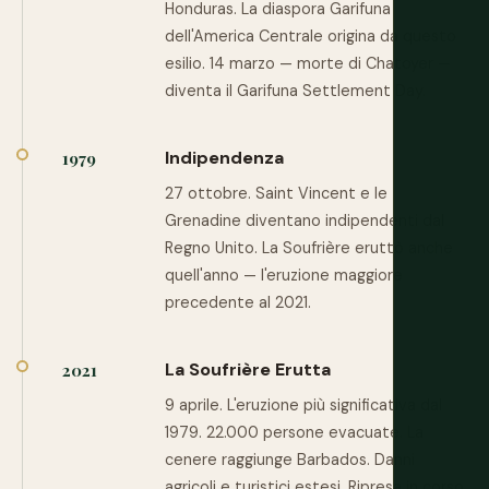
Honduras. La diaspora Garifuna
dell'America Centrale origina da questo
esilio. 14 marzo — morte di Chatoyer —
diventa il Garifuna Settlement Day.
Indipendenza
1979
27 ottobre. Saint Vincent e le
Grenadine diventano indipendenti dal
Regno Unito. La Soufrière eruttò anche
quell'anno — l'eruzione maggiore
precedente al 2021.
La Soufrière Erutta
2021
9 aprile. L'eruzione più significativa dal
1979. 22.000 persone evacuate. La
cenere raggiunge Barbados. Danni
agricoli e turistici estesi. Ripresa in corso.