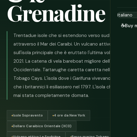
Grenadine
☕
Buy 
Trentadue isole che si estendono verso sud
attraverso il Mar dei Caraibi. Un vulcano attivo
sull'isola principale che è eruttato l'ultima volta nel
2021. La catena di vela bareboat migliore dell'Emisfero
Occidentale. Tartarughe caretta caretta nelle
Tobago Cays. L'isola dove i Garifuna vivevano prima
che i britannici li esiliassero nel 1797. L'isola che non è
mai stata completamente domata.
Isole Sopravento
4 ore da New York
Dollaro Caraibico Orientale (XCD)
Vulcano attivo La Soufrière
Parco marino Tobago Cays