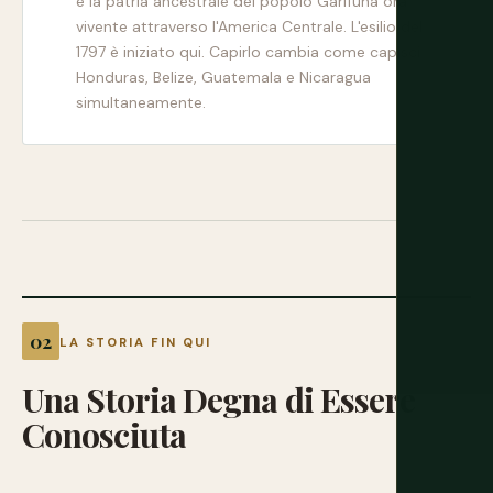
è la patria ancestrale del popolo Garifuna ora
vivente attraverso l'America Centrale. L'esilio del
1797 è iniziato qui. Capirlo cambia come capisci
Honduras, Belize, Guatemala e Nicaragua
simultaneamente.
LA STORIA FIN QUI
Una
Storia
Degna
di
Essere
Conosciuta