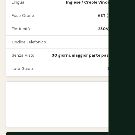
Lingua
Inglese / Creole Vincentiano
Fuso Orario
AST (UTC-4)
Elettricità
230V, Tipo G
Codice Telefonico
+1-784
Senza Visto
30 giorni, maggior parte passaporti
Lato Guida
Sinistro