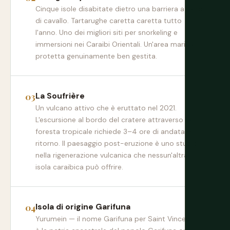
Cinque isole disabitate dietro una barriera a ferro
di cavallo. Tartarughe caretta caretta tutto
l'anno. Uno dei migliori siti per snorkeling e
immersioni nei Caraibi Orientali. Un'area marina
protetta genuinamente ben gestita.
La Soufrière
Un vulcano attivo che è eruttato nel 2021.
L'escursione al bordo del cratere attraverso la
foresta tropicale richiede 3–4 ore di andata e
ritorno. Il paesaggio post-eruzione è uno studio
nella rigenerazione vulcanica che nessun'altra
isola caraibica può offrire.
Isola di origine Garifuna
Yurumein — il nome Garifuna per Saint Vincent —