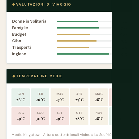
VALUTAZIONI DI VIAGGIO
Donne in Solitaria
7.4
Famiglie
7.6
Budget
6.0
Cibo
7.2
Trasporti
5.8
Inglese
9.5
TEMPERATURE MEDIE
GEN
FEB
MAR
APR
MAG
GIU
26°C
26°C
27°C
27°C
28°C
29°C
LUG
AGO
SET
OTT
NOV
DIC
29°C
30°C
29°C
28°C
28°C
27°C
Medie Kingstown. Alture settentrionali vicino a La Soufrière sono