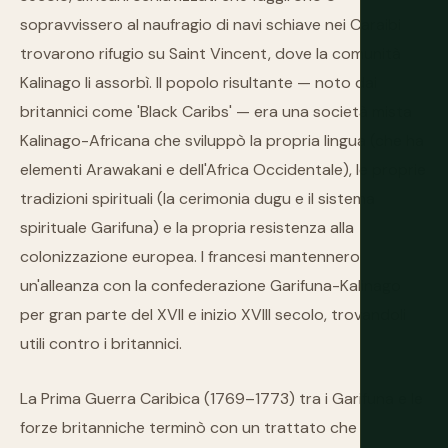
sopravvissero al naufragio di navi schiave nei Caraibi
trovarono rifugio su Saint Vincent, dove la comunità
Kalinago li assorbì. Il popolo risultante — noto dai
britannici come 'Black Caribs' — era una società mista
Kalinago-Africana che sviluppò la propria lingua (che ha
elementi Arawakani e dell'Africa Occidentale), le proprie
tradizioni spirituali (la cerimonia dugu e il sistema
spirituale Garifuna) e la propria resistenza alla
colonizzazione europea. I francesi mantennero
un'alleanza con la confederazione Garifuna-Kalinago
per gran parte del XVII e inizio XVIII secolo, trovandoli
utili contro i britannici.
La Prima Guerra Caribica (1769–1773) tra i Garifuna e le
forze britanniche terminò con un trattato che