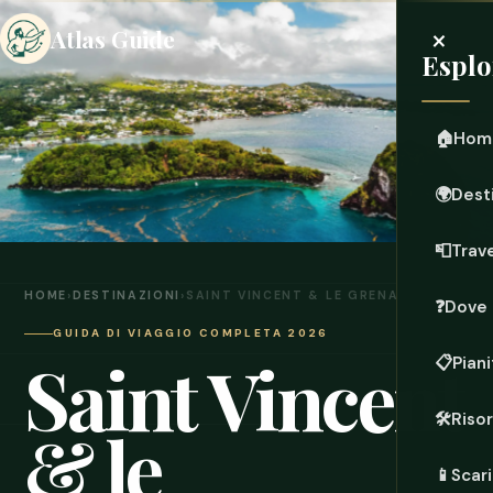
×
Atlas Guide
Esplo
🏠
Hom
🌍
Dest
📮
Trave
HOME
›
DESTINAZIONI
›
SAINT VINCENT & LE GRENADINE
❓
Dove 
GUIDA DI VIAGGIO COMPLETA 2026
Saint Vincent
📋
Piani
🛠️
Riso
& le
📱
Scari