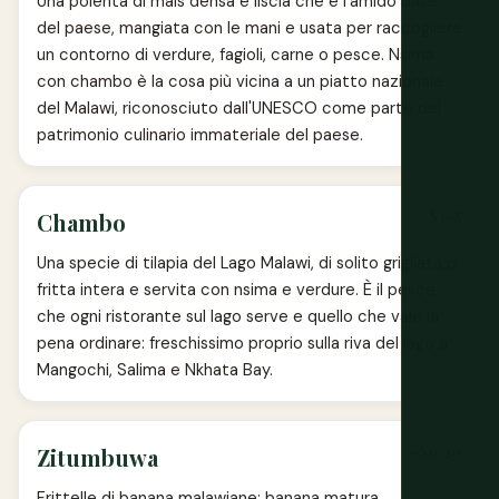
Una polenta di mais densa e liscia che è l'amido base
del paese, mangiata con le mani e usata per raccogliere
un contorno di verdure, fagioli, carne o pesce. Nsima
con chambo è la cosa più vicina a un piatto nazionale
del Malawi, riconosciuto dall'UNESCO come parte del
patrimonio culinario immateriale del paese.
$3-8
Chambo
Una specie di tilapia del Lago Malawi, di solito grigliata o
fritta intera e servita con nsima e verdure. È il pesce
che ogni ristorante sul lago serve e quello che vale la
pena ordinare: freschissimo proprio sulla riva del lago a
Mangochi, Salima e Nkhata Bay.
~$0.20
Zitumbuwa
Frittelle di banana malawiane: banana matura