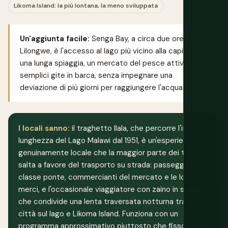
Likoma Island: la più lontana, la meno sviluppata
Un'aggiunta facile:
Senga Bay, a circa due ore da
Lilongwe, è l'accesso al lago più vicino alla capitale:
una lunga spiaggia, un mercato del pesce attivo e
semplici gite in barca, senza impegnare una
deviazione di più giorni per raggiungere l'acqua.
I locali sanno:
il traghetto Ilala, che percorre l'intera
lunghezza del Lago Malawi dal 1951, è un'esperienza
genuinamente locale che la maggior parte dei turisti
salta a favore del trasporto su strada: passeggeri di
classe ponte, commercianti del mercato e le loro
merci, e l'occasionale viaggiatore con zaino in spalla
che condivide una lenta traversata notturna tra le
città sul lago e Likoma Island. Funziona con un
programma approssimativo piuttosto che fisso, quindi