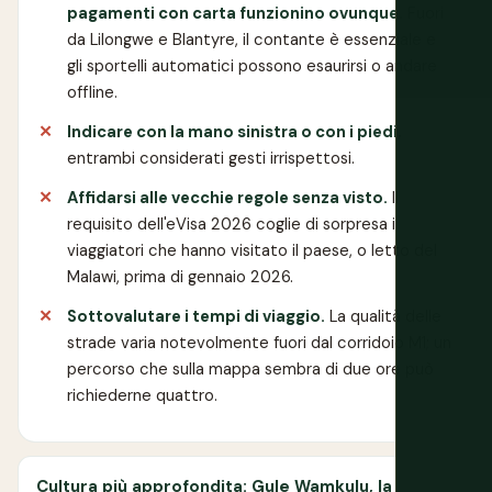
pagamenti con carta funzionino ovunque.
Fuori
da Lilongwe e Blantyre, il contante è essenziale e
gli sportelli automatici possono esaurirsi o andare
offline.
Indicare con la mano sinistra o con i piedi,
entrambi considerati gesti irrispettosi.
Affidarsi alle vecchie regole senza visto.
Il
requisito dell'eVisa 2026 coglie di sorpresa i
viaggiatori che hanno visitato il paese, o letto del
Malawi, prima di gennaio 2026.
Sottovalutare i tempi di viaggio.
La qualità delle
strade varia notevolmente fuori dal corridoio M1; un
percorso che sulla mappa sembra di due ore può
richiederne quattro.
Cultura più approfondita: Gule Wamkulu, la