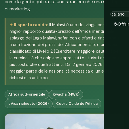
come la gente qui tratta uno straniero che una strategia
di marketing.
☕
Offri
Risposta rapida:
Il Malawi è uno dei viaggi con il
miglior rapporto qualità-prezzo dell'Africa meridionale:
spiagge del Lago Malawi, safari con elefanti e rinoceronti
a una frazione dei prezzi dell'Africa orientale, e un paese
classificato di Livello 2 (Esercitare maggiore cautela) per
la criminalità che colpisce soprattutto i turisti negligenti
piuttosto che quelli attenti. Dal 2 gennaio 2026 la
maggior parte delle nazionalità necessita di un eVisa
richiesto in anticipo.
Africa sud-orientale
Kwacha (MWK)
eVisa richiesto (2026)
Cuore Caldo dell'Africa