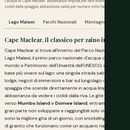
L'acqua di Cape Maclear: abbastanza limpida per fare snorkeling con i
ciclidi dalla spiaggia, abbastanza calda per nuotare tutto l'anno.
Lago Malawi
Parchi Nazionali
Montagne & Altopian
Cape Maclear, il classico per zaino in spalla
Cape Maclear si trova all'interno del Parco Nazionale del
Lago Malawi, il primo parco nazionale d'acqua dolce al
mondo e Patrimonio dell'Umanità dell'UNESCO, ed è la
base più vivace sul lago: una singola strada sabbiosa di
lodge, negozi di immersioni e bar sul lungolago dietro una
spiaggia che scende direttamente in acqua limpida
abbastanza da vedere i ciclidi dalla riva. Le gite in barca
verso
Mumbo Island
e
Domwe Island
, entrambe in
gran parte non sviluppate e raggiungibili solo via acqua,
sono la migliore gita di un giorno, con snorkeling su massi
di granito che funzionano come un acquario naturale. La