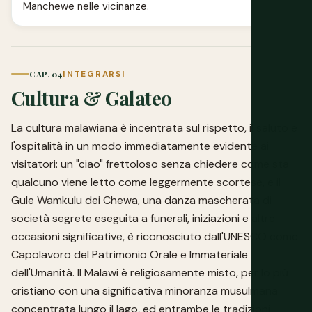
Manchewe nelle vicinanze.
CAP. 04
INTEGRARSI
Cultura & Galateo
La cultura malawiana è incentrata sul rispetto, il saluto e
l'ospitalità in un modo immediatamente evidente ai
visitatori: un "ciao" frettoloso senza chiedere come sta
qualcuno viene letto come leggermente scortese, e il
Gule Wamkulu dei Chewa, una danza mascherata di
società segrete eseguita a funerali, iniziazioni e altre
occasioni significative, è riconosciuto dall'UNESCO come
Capolavoro del Patrimonio Orale e Immateriale
dell'Umanità. Il Malawi è religiosamente misto, per lo più
cristiano con una significativa minoranza musulmana
concentrata lungo il lago, ed entrambe le tradizioni