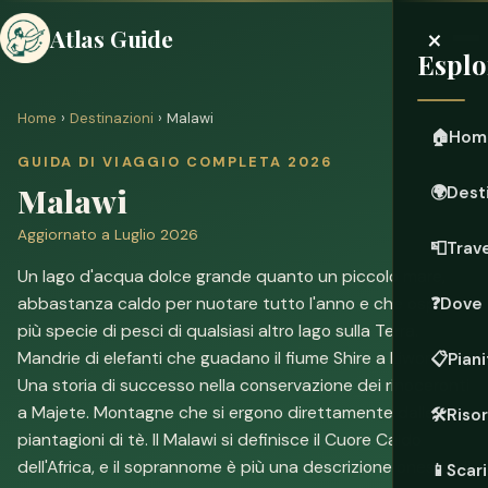
×
Atlas Guide
Esplo
Home
›
Destinazioni
› Malawi
🏠
Hom
GUIDA DI VIAGGIO COMPLETA 2026
Malawi
🌍
Dest
Aggiornato a Luglio 2026
📮
Trave
Un lago d'acqua dolce grande quanto un piccolo mare,
abbastanza caldo per nuotare tutto l'anno e che ospita
❓
Dove 
più specie di pesci di qualsiasi altro lago sulla Terra.
Mandrie di elefanti che guadano il fiume Shire a Liwonde.
📋
Piani
Una storia di successo nella conservazione dei rinoceronti
a Majete. Montagne che si ergono direttamente dalle
🛠️
Riso
piantagioni di tè. Il Malawi si definisce il Cuore Caldo
dell'Africa, e il soprannome è più una descrizione onesta di
📱
Scari