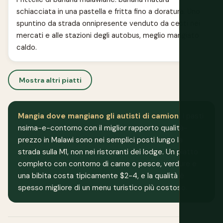
schiacciata in una pastella e fritta fino a doratura. Uno
spuntino da strada onnipresente venduto da cesti nei
mercati e alle stazioni degli autobus, meglio mangiato
caldo.
Mostra altri piatti
Mangia dove mangiano gli autisti di camion:
i pasti
nsima-e-contorno con il miglior rapporto qualità-
prezzo in Malawi sono nei semplici posti lungo la
strada sulla M1, non nei ristoranti dei lodge. Un piatto
completo con contorno di carne o pesce, verdure e
una bibita costa tipicamente $2-4, e la qualità è
spesso migliore di un menu turistico più costoso.