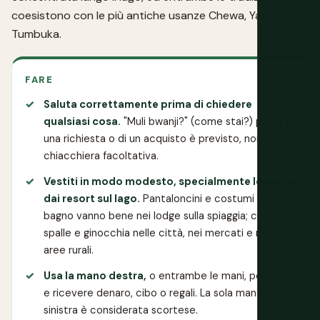
coesistono con le più antiche usanze Chewa, Yao e
Tumbuka.
FARE
Saluta correttamente prima di chiedere
qualsiasi cosa.
"Muli bwanji?" (come stai?) prima di
una richiesta o di un acquisto è previsto, non una
chiacchiera facoltativa.
Vestiti in modo modesto, specialmente lontano
dai resort sul lago.
Pantaloncini e costumi da
bagno vanno bene nei lodge sulla spiaggia; copri
spalle e ginocchia nelle città, nei mercati e nelle
aree rurali.
Usa la mano destra,
o entrambe le mani, per dare
e ricevere denaro, cibo o regali. La sola mano
sinistra è considerata scortese.