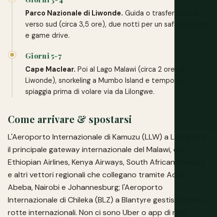
Parco Nazionale di Liwonde.
Guida o trasferimento
verso sud (circa 3,5 ore), due notti per un safari in barca
e game drive.
Giorni 5-7
Cape Maclear.
Poi al Lago Malawi (circa 2 ore da
Liwonde), snorkeling a Mumbo Island e tempo in
spiaggia prima di volare via da Lilongwe.
Come arrivare & spostarsi
L'Aeroporto Internazionale di Kamuzu (LLW) a Lilongwe è
il principale gateway internazionale del Malawi, con
Ethiopian Airlines, Kenya Airways, South African Airways
e altri vettori regionali che collegano tramite Addis
Abeba, Nairobi e Johannesburg; l'Aeroporto
Internazionale di Chileka (BLZ) a Blantyre gestisce meno
rotte internazionali. Non ci sono Uber o app di ride-