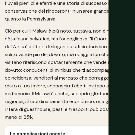
fluviali pieni di elefanti e una storia di successo nella
conservazione dei rinoceronti in un'area grande circa
quanto la Pennsylvania.
Ciò per cui il Malawi è più noto, tuttavia, non è né il lago
né la fauna selvatica, ma l'accoglienza. "Il Cuore Caldo
dell'Africa" è il tipo di slogan da ufficio turistico che di
solito vende più del dovuto, ma i viaggiatori che lo
visitano riferiscono costantemente che vende meno del
dovuto: conducenti di minibus che ti accompagnano alla
coincidenza, venditori al mercato che correggono il
resto a tuo favore, sconosciuti che ti invitano a un
matrimonio. Il Malawi è anche, secondo gli standard
regionali, straordinariamente economico: una giornata
intera di guesthouse, pasti e trasporti può costare
meno di 25$.
Le complicazioni oneste