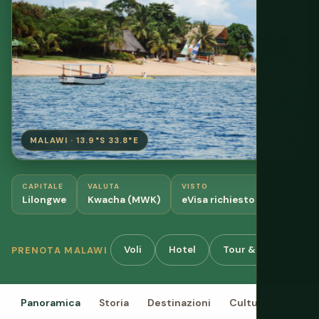
MALAWI · 13.9°S 33.8°E
CAPITALE
VALUTA
VISTO
BUDGET
Lilongwe
Kwacha (MWK)
eVisa richiesto
$22-50/
Voli
Hotel
Tour & Attività
PRENOTA MALAWI
Panoramica
Storia
Destinazioni
Cultura
Cibo