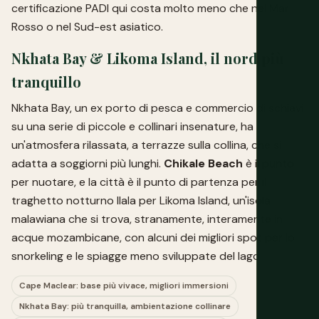
certificazione PADI qui costa molto meno che nel Mar
Rosso o nel Sud-est asiatico.
Nkhata Bay & Likoma Island, il nord più
tranquillo
Nkhata Bay, un ex porto di pesca e commercio di schiavi
su una serie di piccole e collinari insenature, ha
un'atmosfera rilassata, a terrazze sulla collina, che si
adatta a soggiorni più lunghi.
Chikale Beach
è il punto
per nuotare, e la città è il punto di partenza per il
traghetto notturno Ilala per Likoma Island, un'isola
malawiana che si trova, stranamente, interamente in
acque mozambicane, con alcuni dei migliori spot per lo
snorkeling e le spiagge meno sviluppate del lago.
Cape Maclear: base più vivace, migliori immersioni
Nkhata Bay: più tranquilla, ambientazione collinare