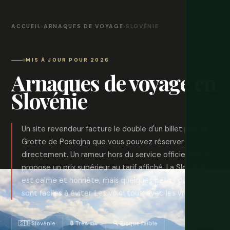
ACCUEIL
›
ARNAQUES DE VOYAGE
›
SLOVÉNIE
MIS À JOUR POUR 2026
Arnaques de voyage en
Slovénie
Un site revendeur facture le double d'un billet pour la
Grotte de Postojna que vous pouvez réserver
directement. Un rameur hors du service officiel pletna
propose un prix supérieur au tarif affiché. La Slovénie
est calme et honnête, mais quelques petits pièges
sont faciles à éviter. Les voici tous, avec les vrais prix.
🇸🇮 Slovénie
🔒 Très sûr
🔍 Risque faible