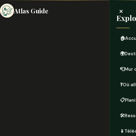
×
Atlas Guide
Explo
🏠
Accu
🌍
Dest
📮
Mur 
❓
Où all
📋
Plan
🛠️
Ress
📱
Télé