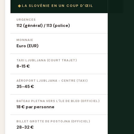
LA SLOVÉNIE EN UN COUP D'ŒIL
URGENCES
112 (général) / 113 (police)
MONNAIE
Euro (EUR)
TAXI LJUBLJANA (COURT TRAJET)
8-15 €
AÉROPORT LJUBLJANA - CENTRE (TAXI)
35-45 €
BATEAU PLETNA VERS L'ÎLE DE BLED (OFFICIEL)
18 € par personne
BILLET GROTTE DE POSTOJNA (OFFICIEL)
28-32 €