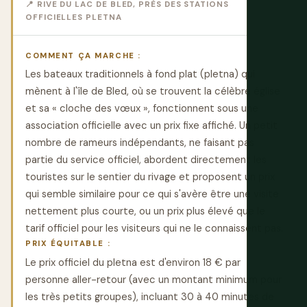
📍 RIVE DU LAC DE BLED, PRÈS DES STATIONS
OFFICIELLES PLETNA
COMMENT ÇA MARCHE :
Les bateaux traditionnels à fond plat (pletna) qui
mènent à l'île de Bled, où se trouvent la célèbre église
et sa « cloche des vœux », fonctionnent sous une
association officielle avec un prix fixe affiché. Un petit
nombre de rameurs indépendants, ne faisant pas
partie du service officiel, abordent directement les
touristes sur le sentier du rivage et proposent un prix
qui semble similaire pour ce qui s'avère être une visite
nettement plus courte, ou un prix plus élevé que le
tarif officiel pour les visiteurs qui ne le connaissent pas.
PRIX ÉQUITABLE :
Le prix officiel du pletna est d'environ 18 € par
personne aller-retour (avec un montant minimum pour
les très petits groupes), incluant 30 à 40 minutes de