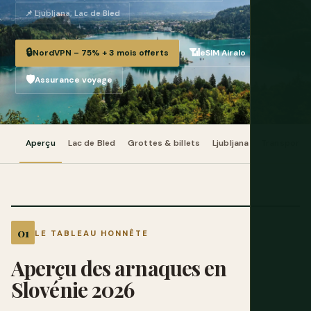
📌 Ljubljana, Lac de Bled
🔒
📶
NordVPN – 75% + 3 mois offerts
eSIM Airalo
🛡️
Assurance voyage
Aperçu
Lac de Bled
Grottes & billets
Ljubljana
Transport
LE TABLEAU HONNÊTE
Aperçu des arnaques en
Slovénie 2026