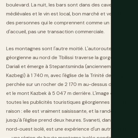
boulevard. La nuit, les bars sont dans des caves
médiévales et le vin est local, bon marché et versé par
des personnes qui le comprennent comme un acte
d'accueil, pas une transaction commerciale.
Les montagnes sont l'autre moitié. L'autoroute militaire
géorgienne au nord de Tbilissi traverse la gorge de
Dariali et émerge à Stepantsminda (anciennement
Kazbegi) à 1 740 m, avec l'église de la Trinité de Gergeti
perchée sur un rocher de 2 170 m au-dessus du village
et le mont Kazbek à 5 047 m derrière. L'image est dans
toutes les publicités touristiques géorgiennes pour une
raison : elle est vraiment saisissante, et la randonnée
jusqu'à l'église prend deux heures. Svaneti, dans le
nord-ouest isolé, est une expérience d'un autre ordre
— une région de haute montagne isolée pendant des