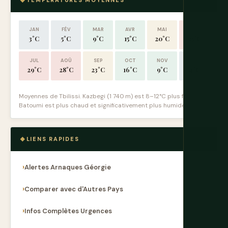
TEMPÉRATURES MOYENNES
JAN
FÉV
MAR
AVR
MAI
JUIN
3°C
5°C
9°C
15°C
20°C
25°C
JUL
AOÛ
SEP
OCT
NOV
DÉC
29°C
28°C
23°C
16°C
9°C
4°C
Moyennes de Tbilissi. Kazbegi (1 740 m) est 8–12°C plus frais.
Batoumi est plus chaud et significativement plus humide.
LIENS RAPIDES
Alertes Arnaques Géorgie
Comparer avec d'Autres Pays
Infos Complètes Urgences