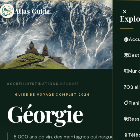
×
Atlas Guide
Explo
🏠
Accu
🌍
Dest
📮
Mur 
ACCUEIL
›
DESTINATIONS
›
GÉORGIE
❓
Où all
GUIDE DE VOYAGE COMPLET 2026
Géorgie
📋
Plan
🛠️
Ress
📱
Télé
8 000 ans de vin, des montagnes qui narguent les