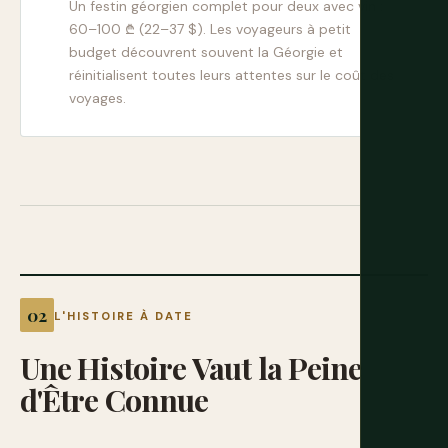
Un festin géorgien complet pour deux avec vin :
60–100 ₾ (22–37 $). Les voyageurs à petit
budget découvrent souvent la Géorgie et
réinitialisent toutes leurs attentes sur le coût des
voyages.
L'HISTOIRE À DATE
Une
Histoire
Vaut
la
Peine
d'Être
Connue