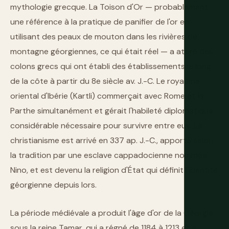
mythologie grecque. La Toison d'Or — probablement
une référence à la pratique de panifier de l'or en
utilisant des peaux de mouton dans les rivières de
montagne géorgiennes, ce qui était réel — a attiré des
colons grecs qui ont établi des établissements le long
de la côte à partir du 8e siècle av. J.-C. Le royaume
oriental d'Ibérie (Kartli) commerçait avec Rome et la
Parthe simultanément et gérait l'habileté diplomatique
considérable nécessaire pour survivre entre eux. Le
christianisme est arrivé en 337 ap. J.-C., apporté selon
la tradition par une esclave cappadocienne nommée
Nino, et est devenu la religion d'État qui définit l'identité
géorgienne depuis lors.
La période médiévale a produit l'âge d'or de la Géorgie
sous la reine Tamar, qui a régné de 1184 à 1213 et a