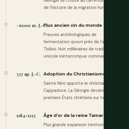
Géorgie se trouve au carrefour littéral
de l'histoire de la migration humaine.
Plus ancien vin du monde
~6000 av. J.-C.
Preuves archéologiques de
fermentation qvevri près de l'actuelle
Tbilissi. Huit millénaires de tradition
vinicole ininterrompue commencent.
Adoption du Christianisme
337 ap. J.-C.
Sainte Nino apporte le christianisme de
Cappadoce. La Géorgie devient l'un des
premiers États chrétiens sur terre.
Âge d'or de la reine Tamar
1184–1213
Plus grande expansion territoriale de la