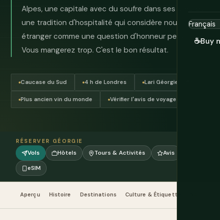
Alpes, une capitale avec du soufre dans ses rues, et
une tradition d'hospitalité qui considère nourrir un
étranger comme une question d'honneur personnel.
☕
Buy 
Vous mangerez trop. C'est le bon résultat.
Caucase du Sud
4 h de Londres
Lari Géorgien (₾)
Plus ancien vin du monde
Vérifier l'avis de voyage
RÉSERVER GÉORGIE
Vols
Hôtels
Tours & Activités
Avis
eSIM
Aperçu
Histoire
Destinations
Culture & Étiquette
Nourriture