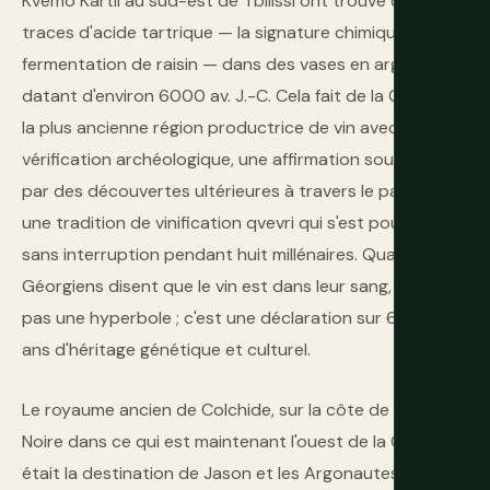
Kvemo Kartli au sud-est de Tbilissi ont trouvé des
traces d'acide tartrique — la signature chimique de la
fermentation de raisin — dans des vases en argile
datant d'environ 6000 av. J.-C. Cela fait de la Géorgie
la plus ancienne région productrice de vin avec
vérification archéologique, une affirmation soutenue
par des découvertes ultérieures à travers le pays et
une tradition de vinification qvevri qui s'est poursuivie
sans interruption pendant huit millénaires. Quand les
Géorgiens disent que le vin est dans leur sang, ce n'est
pas une hyperbole ; c'est une déclaration sur 6 000
ans d'héritage génétique et culturel.
Le royaume ancien de Colchide, sur la côte de la mer
Noire dans ce qui est maintenant l'ouest de la Géorgie,
était la destination de Jason et les Argonautes dans la