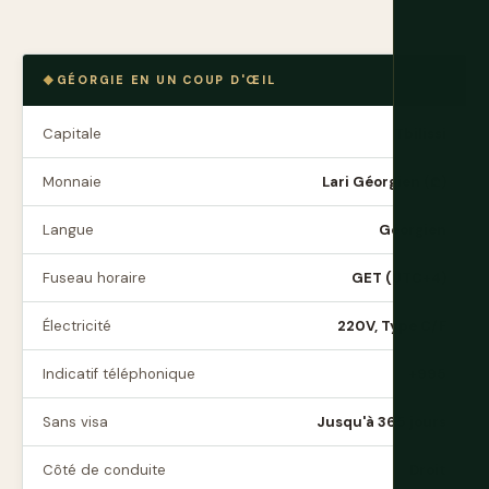
GÉORGIE EN UN COUP D'ŒIL
Capitale
Tbilissi
Monnaie
Lari Géorgien (₾)
Langue
Géorgien
Fuseau horaire
GET (UTC+4)
Électricité
220V, Type C/F
Indicatif téléphonique
+995
Sans visa
Jusqu'à 365 jours
Côté de conduite
Droit