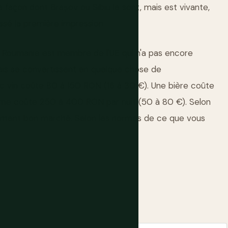
 façon dont Brașov ou Sibiu le sont, mais est vivante,
ssé la première impression.
La Roumanie est membre de l'UE qui n'a pas encore
ais se convertissent en quelque chose de
 vin coûte 80 à 150 RON (16 à 30 €). Une bière coûte
amme coûte 250 à 400 RON par nuit (50 à 80 €). Selon
blement bon marché. Selon les normes de ce que vous