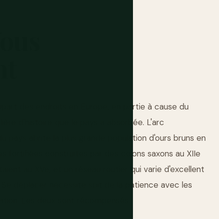
ous
nt
upart des endroits en Europe, en partie à cause du
ière d'histoire que le pays a absorbée. L'arc
 pays abrite la plus grande population d'ours bruns en
s fortifiées construites par des colons saxons au XIIe
ient au XVe, et un réseau routier qui varie d'excellent
. Se déplacer nécessite soit de la patience avec les
ocation. Les deux sont récompensés.