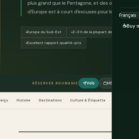
plus grand que le Pentagone, et des ours. De vrais 
d'Europe est à court d'excuses pour le rester.
☕
Buy 
Europe du Sud-Est
2–3 h de la plupart des pays d'Euro
Excellent rapport qualité-prix
Vols
Hôtels
Tou
RÉSERVER ROUMANIE
erçu
Histoire
Destinations
Culture & Étiquette
Nourriture & 