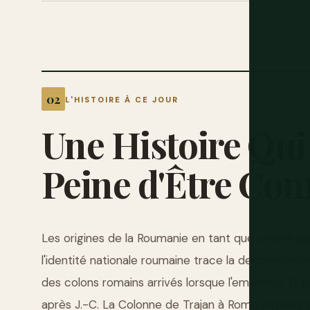
L'HISTOIRE À CE JOUR
Une
Histoire
Qui
Peine
d'Être
Con
Les origines de la Roumanie en tant que peuple di
l'identité nationale roumaine trace la descendance
des colons romains arrivés lorsque l'empereur Traj
après J.-C. La Colonne de Trajan à Rome dépeint 