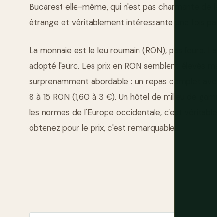
Bucarest elle-même, qui n'est pas charmante de la
étrange et véritablement intéressante une fois pa
La monnaie est le leu roumain (RON), pas l'euro. 
adopté l'euro. Les prix en RON semblent élevés m
surprenamment abordable : un repas complet avec
8 à 15 RON (1,60 à 3 €). Un hôtel de milieu de g
les normes de l'Europe occidentale, c'est vérita
obtenez pour le prix, c'est remarquable.