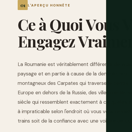
L'APERÇU HONNÊTE
Ce
à
Quoi
Vous
V
Engagez
Vraime
La Roumanie est véritablement différente de la pl
paysage et en partie à cause de la densité particul
montagneux des Carpates qui traverse le centre du
Europe en dehors de la Russie, des villes médiévale
siècle qui ressemblent exactement à ce qu'elles éta
à impraticable selon l'endroit où vous vous rendez
trains soit de la confiance avec une voiture de l