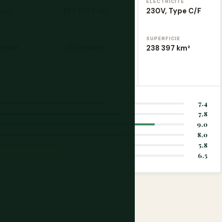
UE
FUSEAU HORAIRE
ÉLECTRICITÉ
ain
EET (UTC+2)
230V, Type C/F
UITE
POPULATION
SUPERFICIE
droit
~19 millions
238 397 km²
7.4
7.8
9.0
8.0
5.8
6.5