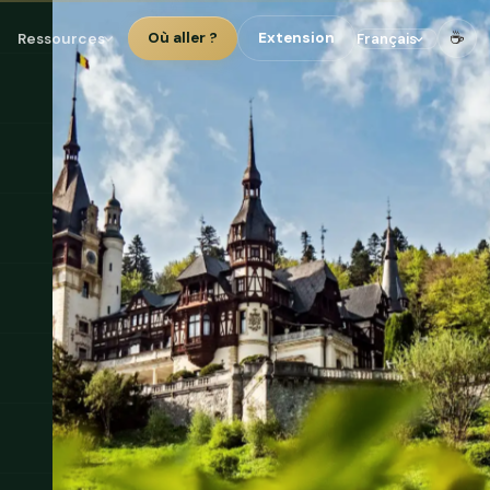
☕
Ressources
Où aller ?
Extension