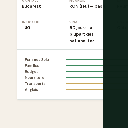
CAPITALE
MONNAIE
LANG
Bucarest
RON (leu) — pas €
Roum
INDICATIF
VISA
COND
+40
90 jours, la
Côté 
plupart des
nationalités
Femmes Solo
Familles
Budget
Nourriture
Transports
Anglais