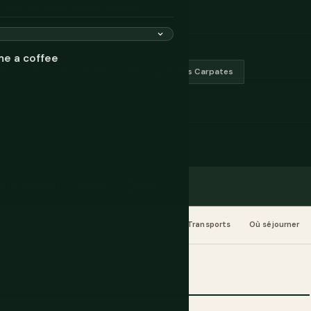
ours. Le pays le plus négligé
me a coffee
pe
Leu roumain (RON)
Montagnes des Carpates
rs & Activités
Avis
eSIM
Boissons
Quand y aller
Planification
Transports
Où séjourner