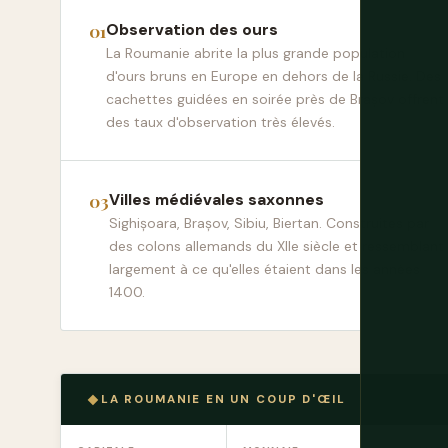
Observation des ours
La Roumanie abrite la plus grande population
d'ours bruns en Europe en dehors de la Russie. Des
cachettes guidées en soirée près de Brașov offrent
des taux d'observation très élevés.
Villes médiévales saxonnes
Sighișoara, Brașov, Sibiu, Biertan. Construites par
des colons allemands du XIIe siècle et ressemblant
largement à ce qu'elles étaient dans les années
1400.
LA ROUMANIE EN UN COUP D'ŒIL