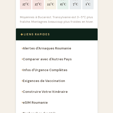
27°C
27°C
22°C
15°C
7°C
1°C
Moyennes à Bucarest. Transylvanie est 3–5°C plus
fraîche. Montagnes beaucoup plus froides en hiver.
LIENS RAPIDES
Alertes d'Arnaques Roumanie
Comparer avec d'Autres Pays
Infos d'Urgence Complètes
Exigences de Vaccination
Construire Votre Itinéraire
eSIM Roumanie