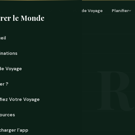
Accueil
Destinations
Mur de Voyage
Planifier
rer le Monde
eil
inations
de Voyage
er ?
ifiez Votre Voyage
ources
delta où le Danube se fracture
qui s'est construite un palais
charger l'app