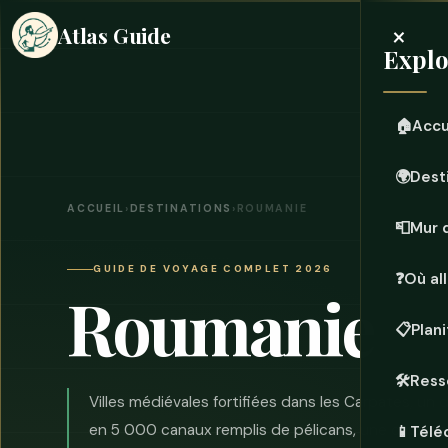
×
Atlas Guide
Explo
🏠
Accu
🌍
Dest
ACCUEIL
›
DESTINATIONS
›
ROUMANIE
📮
Mur 
GUIDE DE VOYAGE COMPLET 2026
❓
Où all
Roumanie
📋
Plan
🛠️
Ress
Villes médiévales fortifiées dans les Carpates, un 
en 5 000 canaux remplis de pélicans, une capitale 
📱
Télé