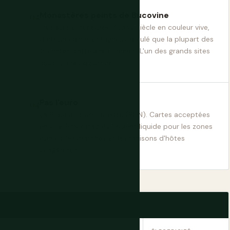
Monastères peints de Bucovine
Fresques extérieures du XVe siècle en couleur vive,
dans un coin montagneux reculé que la plupart des
touristes n'atteignent jamais. L'un des grands sites
sous-visités d'Europe.
Pas l'euro
La Roumanie utilise le leu (RON). Cartes acceptées
en ville. Emportez de l'argent liquide pour les zones
rurales, les marchés et les maisons d'hôtes
villageoises.