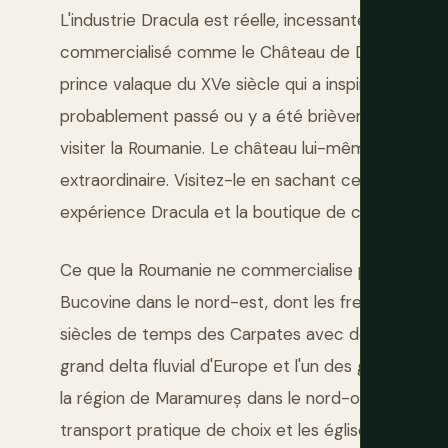
L'industrie Dracula est réelle, incessante, et gér
commercialisé comme le Château de Dracula à parti
prince valaque du XVe siècle qui a inspiré le pers
probablement passé ou y a été brièvement détenu,
visiter la Roumanie. Le château lui-même est vér
extraordinaire. Visitez-le en sachant ce qu'il est e
expérience Dracula et la boutique de cadeaux vo
Ce que la Roumanie ne commercialise pas assez et 
Bucovine dans le nord-est, dont les fresques exté
siècles de temps des Carpates avec des couleurs e
grand delta fluvial d'Europe et l'un des grands poi
la région de Maramureș dans le nord-ouest, où le
transport pratique de choix et les églises en bois 