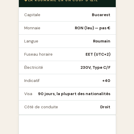
LA ROUMANIE EN UN COUP D'ŒIL
Capitale
Bucarest
Monnaie
RON (leu) — pas €
Langue
Roumain
Fuseau horaire
EET (UTC+2)
Électricité
230V, Type C/F
Indicatif
+40
Visa
90 jours, la plupart des nationalités
Côté de conduite
Droit