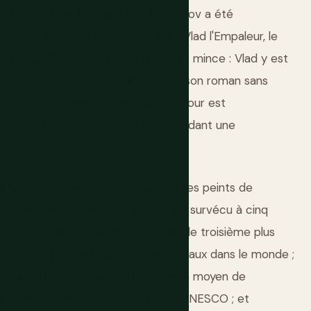
able. Le château de Bran près de Brașov a été
r des années 1970. Le lien avec Vlad l'Empaleur, le
onnage de Bram Stoker, est réel mais mince : Vlad y est
 n'y a pas vécu, et Stoker a écrit son roman sans
itablement beau et la campagne autour est
t vous l'apprécierez. Visitez en attendant une
us décevra.
livre véritablement : les monastères peints de
rieures des XVe et XVIe siècles ont survécu à cinq
ncore vives ; le Delta du Danube, le troisième plus
nts d'arrêt pour la migration des oiseaux dans le monde ;
s charrettes à cheval sont encore le moyen de
du XVIIe siècle ont été inscrites à l'UNESCO ; et