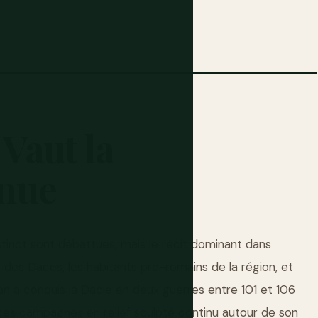
Vaut
la
nue
stinct sont débattues, mais le récit dominant dans
 des Daces, les habitants pré-romains de la région, et
an a conquis la Dacie en deux guerres entre 101 et 106
ces campagnes en relief sculpté continu autour de son