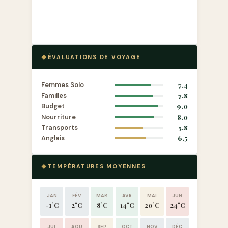
ÉVALUATIONS DE VOYAGE
Femmes Solo
7.4
Familles
7.8
Budget
9.0
Nourriture
8.0
Transports
5.8
Anglais
6.5
TEMPÉRATURES MOYENNES
JAN
FÉV
MAR
AVR
MAI
JUN
-1°C
2°C
8°C
14°C
20°C
24°C
JUL
AOÛ
SEP
OCT
NOV
DÉC