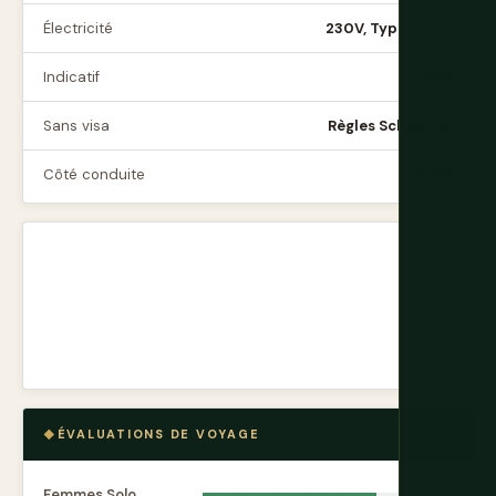
Électricité
230V, Type C/E/F
Indicatif
+420
Sans visa
Règles Schengen
Côté conduite
Droit
ÉVALUATIONS DE VOYAGE
Femmes Solo
8.8