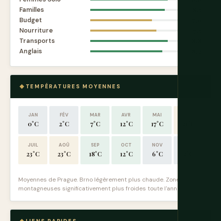
Familles
8.5
Budget
7.0
Nourriture
7.5
Transports
8.8
Anglais
8.2
TEMPÉRATURES MOYENNES
JAN
FÉV
MAR
AVR
MAI
JUIN
0°C
2°C
7°C
12°C
17°C
21°C
JUIL
AOÛ
SEP
OCT
NOV
DÉC
23°C
23°C
18°C
12°C
6°C
2°C
Moyennes de Prague. Brno légèrement plus chaude. Zones
montagneuses significativement plus froides toute l'année.