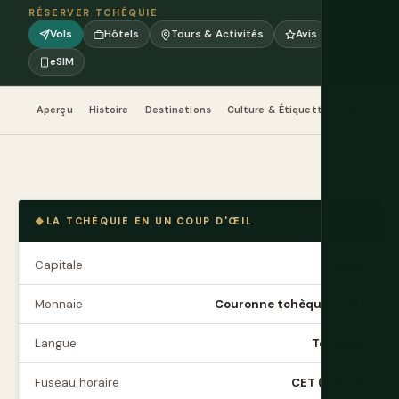
RÉSERVER TCHÉQUIE
Vols
Hôtels
Tours & Activités
Avis
eSIM
Aperçu
Histoire
Destinations
Culture & Étiquette
Nourriture
LA TCHÉQUIE EN UN COUP D'ŒIL
Capitale
Prague
Monnaie
Couronne tchèque (CZK)
Langue
Tchèque
Fuseau horaire
CET (UTC+1)