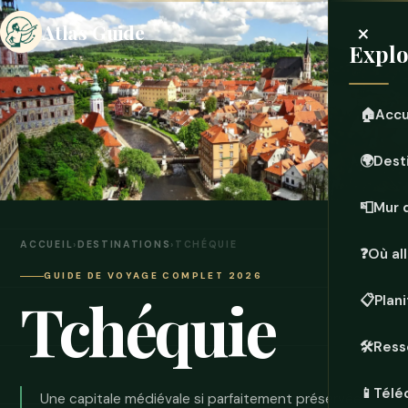
×
Atlas Guide
Explo
🏠
Accu
🌍
Dest
📮
Mur 
ACCUEIL
›
DESTINATIONS
›
TCHÉQUIE
❓
Où all
GUIDE DE VOYAGE COMPLET 2026
Tchéquie
📋
Plan
🛠️
Ress
📱
Télé
Une capitale médiévale si parfaitement préservée