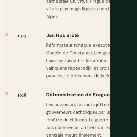
cathédrale St. Vitus. Prague devient la
ville la plus magnifique au nord des
Alpes.
Jan Hus Brûlé
1415
Réformateur tchèque exécuté au
Concile de Constance. Les guerres
hussites suivent — les armées tchèques
vainquent repeatedly les croisades
papales. Le précurseur de la Réforme.
Défenestration de Prague
1618
Les nobles protestants jettent les
gouverneurs catholiques par une
fenêtre du château. La guerre de Trente
Ans commence. Un tiers de l'Europe
centrale meurt finalement.