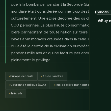
que la la bombarder pendant la Seconde Guerre
mondiale était considérée comme trop destructrice
culturellement. Une église décorée des os de 40
☕
Buy 
000 personnes. La plus haute consommation de
bière par habitant de toute nation sur terre. Les
caves à vin moraves creusées dans la craie. Un pays
qui a été le centre de la civilisation européenne
pendant mille ans et qui ne facture pas encore
pleinement le privilège.
Europe centrale
2 h de Londres
Couronne tchèque (CZK)
Plus de bière par habitant
Très sûr