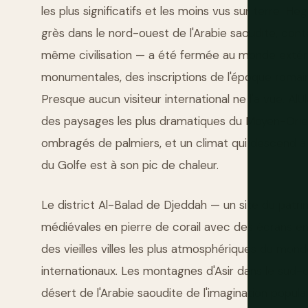
les plus significatifs et les moins vus sur terre. H
grès dans le nord-ouest de l'Arabie saoudite, con
même civilisation — a été fermée au monde extér
monumentales, des inscriptions de l'époque romaine
Presque aucun visiteur international ne l'a vue. AlUla
des paysages les plus dramatiques du Moyen-Orient 
ombragés de palmiers, et un climat qui descend à
du Golfe est à son pic de chaleur.
Le district Al-Balad de Djeddah — un site du pa
médiévales en pierre de corail avec des écrans en 
des vieilles villes les plus atmosphériques du mo
internationaux. Les montagnes d'Asir dans le sud-o
désert de l'Arabie saoudite de l'imagination popula