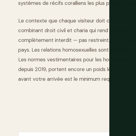
systèmes de récifs coralliens les plus préservés 
Le contexte que chaque visiteur doit comprendre :
combinant droit civil et charia qui rend plusieurs c
complètement interdit — pas restreint, pas seule
pays. Les relations homosexuelles sont illégales. L
Les normes vestimentaires pour les hommes et le
depuis 2019, portent encore un poids légal. Ce son
avant votre arrivée est le minimum requis pour une 