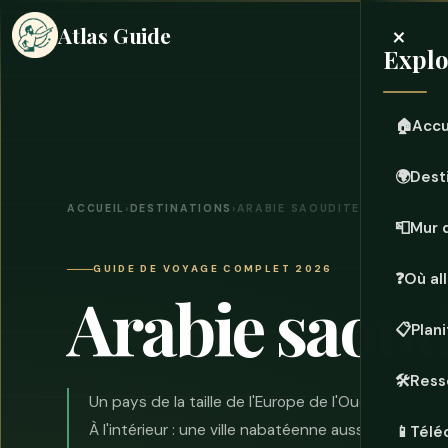
×
Atlas Guide
Explo
🏠
Accu
🌍
Dest
ACCUEIL
›
DESTINATIONS
›
ARABIE SAOUDITE
📮
Mur 
GUIDE DE VOYAGE COMPLET 2026
❓
Où all
Arabie saoud
📋
Plan
🛠️
Ress
Un pays de la taille de l'Europe de l'Ouest qui s'es
À l'intérieur : une ville nabatéenne aussi significa
📱
Télé