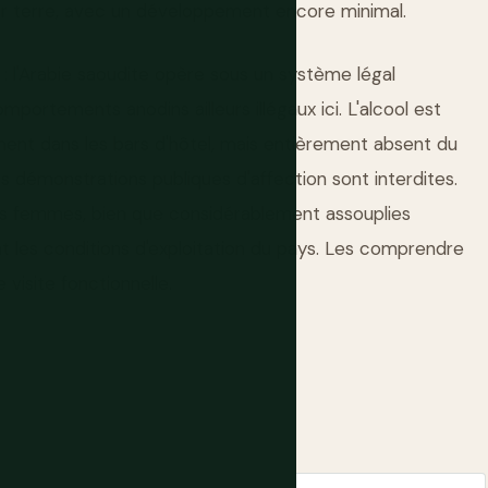
sur terre, avec un développement encore minimal.
 l'Arabie saoudite opère sous un système légal
omportements anodins ailleurs illégaux ici. L'alcool est
ment dans les bars d'hôtel, mais entièrement absent du
es démonstrations publiques d'affection sont interdites.
s femmes, bien que considérablement assouplies
t les conditions d'exploitation du pays. Les comprendre
visite fonctionnelle.