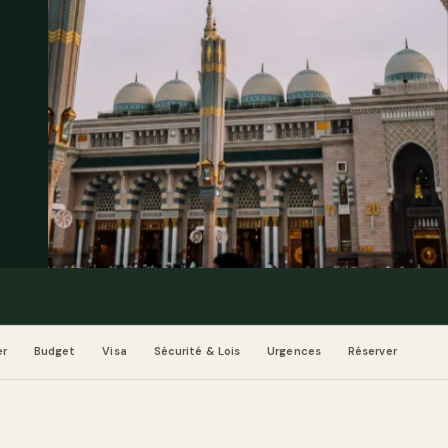
er
Budget
Visa
Sécurité & Lois
Urgences
Réserver