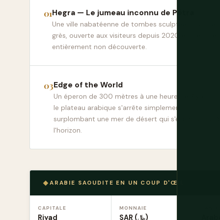
Hegra — Le jumeau inconnu de Pétra
Une ville nabatéenne de tombes sculptées dans le
grès, ouverte aux visiteurs depuis 2020 et presque
entièrement non découverte.
Edge of the World
Un éperon de 300 mètres à une heure de Riyad où
le plateau arabique s'arrête simplement,
surplombant une mer de désert qui s'étend jusqu'à
l'horizon.
ARABIE SAOUDITE EN UN COUP D'ŒIL
CAPITALE
MONNAIE
LANG
Riyad
SAR (﷼)
Arab