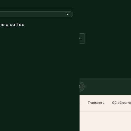
e touchée par le
e de zéro, et un cadre légal
me a coffee
Rial saoudien (SAR)
Ouvert depuis 2019
Tours & Activités
Avis
eSIM
re & Boissons
Quand partir
Planification
Transport
Où séjourn