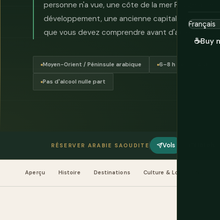
personne n'a vue, une côte de la mer Rouge à pein
développement, une ancienne capitale reconstruit
que vous devez comprendre avant d'atterrir.
☕
Buy 
Moyen-Orient / Péninsule arabique
6–8 h de l'Europe
Pas d'alcool nulle part
Vols
Hôtels
RÉSERVER ARABIE SAOUDITE
Aperçu
Histoire
Destinations
Culture & Lois
Nourritu