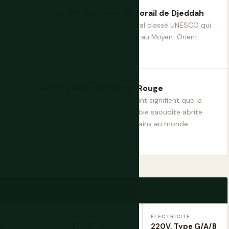
Vieille ville en pierre de corail de Djeddah
Un quartier marchand médiéval classé UNESCO qui
ressemble à nulle part ailleurs au Moyen-Orient.
Récifs vierges de la mer Rouge
Des décennies d'accès restreint signifient que la
côte de la mer Rouge de l'Arabie saoudite abrite
certains des coraux les plus sains au monde.
UE
FUSEAU HORAIRE
ÉLECTRICITÉ
e
AST (UTC+3)
220V, Type G/A/B