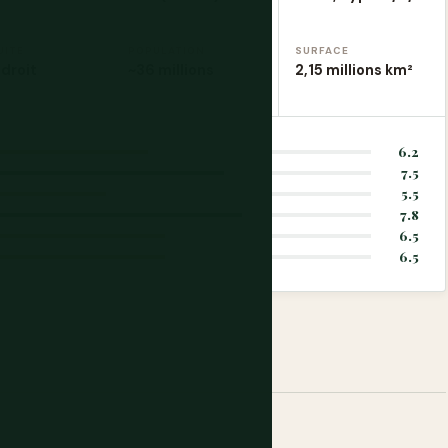
UITE
POPULATION
SURFACE
droit
~36 millions
2,15 millions km²
6.2
7.5
5.5
7.8
6.5
6.5