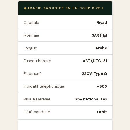
ARABIE SAOUDITE EN UN COUP D'ŒIL
Capitale
Riyad
Monnaie
SAR (﷼)
Langue
Arabe
Fuseau horaire
AST (UTC+3)
Électricité
220V, Type G
Indicatif téléphonique
+966
Visa à l'arrivée
65+ nationalités
Côté conduite
Droit