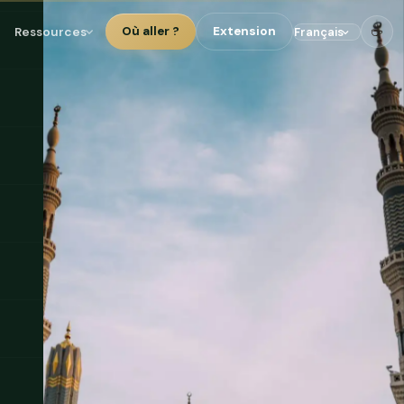
☕
Ressources
Où aller ?
Extension