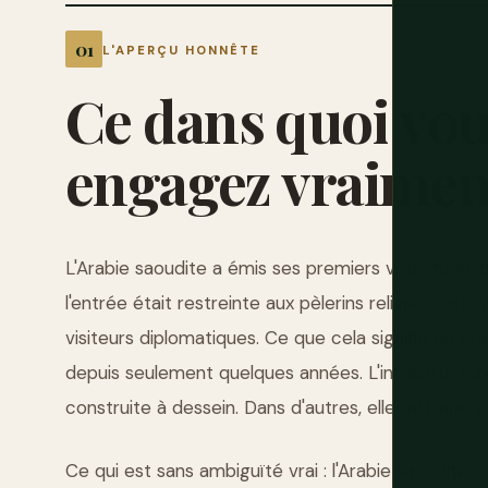
L'APERÇU HONNÊTE
Ce
dans
quoi
vou
engagez
vraimen
L'Arabie saoudite a émis ses premiers visas touri
l'entrée était restreinte aux pèlerins religieux, au
visiteurs diplomatiques. Ce que cela signifie en pra
depuis seulement quelques années. L'infrastructur
construite à dessein. Dans d'autres, elle rattrape 
Ce qui est sans ambiguïté vrai : l'Arabie saoudite 