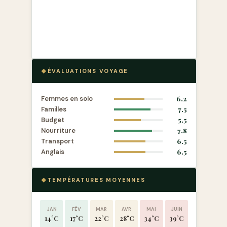
ÉVALUATIONS VOYAGE
Femmes en solo
6.2
Familles
7.5
Budget
5.5
Nourriture
7.8
Transport
6.5
Anglais
6.5
TEMPÉRATURES MOYENNES
JAN
FÉV
MAR
AVR
MAI
JUIN
14°C
17°C
22°C
28°C
34°C
39°C