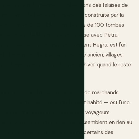
egra — la ville nabatéenne sculptée dans des falaises de
temporaine de Pétra en Jordanie et construite par la
ieur jusqu'en 2020. Elle compte plus de 100 tombes
, et une échelle physique qui rivalise avec Pétra.
, la vallée oasis plus large qui contient Hegra, est l'un
: formations de grès, art rupestre ancien, villages
 des températures de pull-over en hiver quand le reste
trimoine mondial UNESCO de maisons de marchands
bois sculptés, encore partiellement habité — est l'une
nde arabe et largement inconnue des voyageurs
uest, vertes et en terrasses, ne ressemblent en rien au
ire. La côte de la mer Rouge abrite certains des