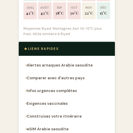
JUILL
AOÛT
SEP
OCT
NOV
DÉC
42°C
42°C
38°C
30°C
22°C
15°C
Moyennes Riyad. Montagnes Asir 10–15°C plus
frais. AlUla similaire à Riyad.
LIENS RAPIDES
Alertes arnaques Arabie saoudite
Comparer avec d'autres pays
Infos urgences complètes
Exigences vaccinales
Construisez votre itinéraire
eSIM Arabie saoudite