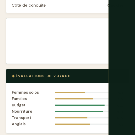
Côté de conduite
Gauche
ÉVALUATIONS DE VOYAGE
Femmes solos
5.5
Familles
7.0
Budget
9.2
Nourriture
9.0
Transport
6.0
Anglais
6.5