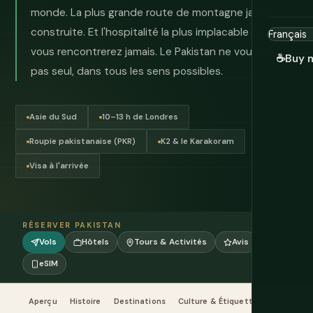
monde. La plus grande route de montagne jamais
construite. Et l'hospitalité la plus implacable que
vous rencontrerez jamais. Le Pakistan ne vous laissera
☕
Buy 
pas seul, dans tous les sens possibles.
Asie du Sud
10–13 h de Londres
Roupie pakistanaise (PKR)
K2 & le Karakoram
Visa à l'arrivée
RÉSERVER PAKISTAN
Vols
Hôtels
Tours & Activités
Avis
eSIM
Aperçu
Histoire
Destinations
Culture & Étiquette
Nourriture