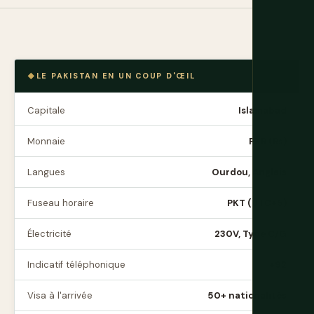
LE PAKISTAN EN UN COUP D'ŒIL
Capitale
Islamabad
Monnaie
PKR (₨)
Langues
Ourdou, Anglais
Fuseau horaire
PKT (UTC+5)
Électricité
230V, Type C/G
Indicatif téléphonique
+92
Visa à l'arrivée
50+ nationalités