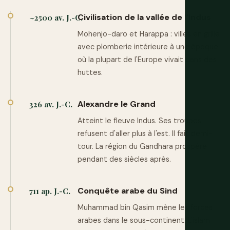
Civilisation de la vallée de l'Indus
~2500 av. J.-C.
Mohenjo-daro et Harappa : villes en grille
avec plomberie intérieure à une époque
où la plupart de l'Europe vivait dans des
huttes.
Alexandre le Grand
326 av. J.-C.
Atteint le fleuve Indus. Ses troupes
refusent d'aller plus à l'est. Il fait demi-
tour. La région du Gandhara prospère
pendant des siècles après.
Conquête arabe du Sind
711 ap. J.-C.
Muhammad bin Qasim mène les forces
arabes dans le sous-continent. L'islam