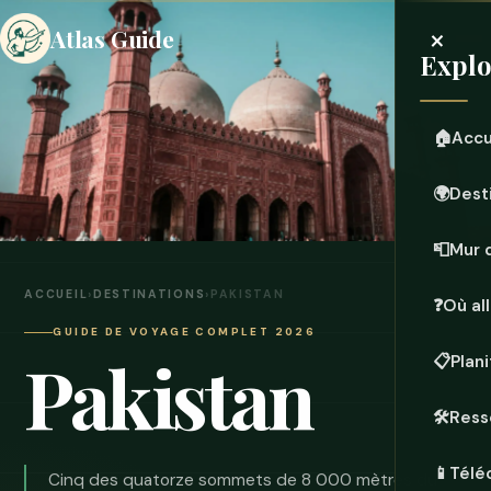
×
Atlas Guide
Explo
🏠
Accu
🌍
Dest
📮
Mur 
ACCUEIL
›
DESTINATIONS
›
PAKISTAN
❓
Où all
GUIDE DE VOYAGE COMPLET 2026
Pakistan
📋
Plan
🛠️
Ress
📱
Télé
Cinq des quatorze sommets de 8 000 mètres du