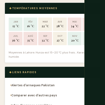
TEMPÉRATURES MOYENNES
JAN
FÉV
MAR
AVR
MAI
JUIN
13 °C
16 °C
22 °C
28 °C
34 °C
38 °C
JUIL
AOÛ
SEP
OCT
NOV
DÉC
36 °C
35 °C
32 °C
27 °C
20 °C
14 °C
Moyennes à Lahore. Hunza est 15–20 °C plus frais ; Karachi plus
humide.
LIENS RAPIDES
Alertes d'arnaques Pakistan
Comparer avec d'autres pays