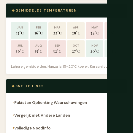
GEMIDDELDE TEMPERATUREN
JAN
FEB
MAR
APR
MAY
JUN
13°C
16°C
22°C
28°C
34°C
38°C
JUL
AUG
SEP
OCT
NOV
DEC
36°C
35°C
32°C
27°C
20°C
14°C
Lahore gemiddelden. Hunza is 15–20°C koeler; Karachi vochtiger.
SNELLE LINKS
Pakistan Oplichting Waarschuwingen
Vergelijk met Andere Landen
Volledige Noodinfo