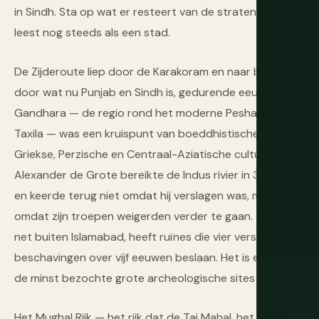
in Sindh. Sta op wat er resteert van de straten. Het
leest nog steeds als een stad.
De Zijderoute liep door de Karakoram en naar beneden
door wat nu Punjab en Sindh is, gedurende eeuwen.
Gandhara — de regio rond het moderne Peshawar en
Taxila — was een kruispunt van boeddhistische,
Griekse, Perzische en Centraal-Aziatische cultuur.
Alexander de Grote bereikte de Indus rivier in 326 v.Chr.
en keerde terug niet omdat hij verslagen was, maar
omdat zijn troepen weigerden verder te gaan. Taxila,
net buiten Islamabad, heeft ruïnes die vier verschillende
beschavingen over vijf eeuwen beslaan. Het is een van
de minst bezochte grote archeologische sites in Azië.
Het Mughal Rijk — het rijk dat de Taj Mahal, het Rode