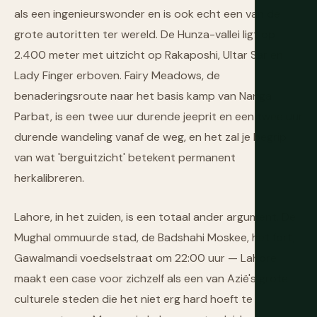
als een ingenieurswonder en is ook echt een van de
grote autoritten ter wereld. De Hunza-vallei ligt op
2.400 meter met uitzicht op Rakaposhi, Ultar Sar en
Lady Finger erboven. Fairy Meadows, de
benaderingsroute naar het basis kamp van Nanga
Parbat, is een twee uur durende jeeprit en een twee uur
durende wandeling vanaf de weg, en het zal je begrip
van wat 'berguitzicht' betekent permanent
herkalibreren.
Lahore, in het zuiden, is een totaal ander argument. De
Mughal ommuurde stad, de Badshahi Moskee, het fort,
Gawalmandi voedselstraat om 22:00 uur — Lahore
maakt een case voor zichzelf als een van Azië's grote
culturele steden die het niet erg hard hoeft te