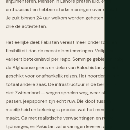
argumenteren. Mensen in Lahore praten luid, eten
enthousiast en hebben sterke meningen over cricket.
Je zult binnen 24 uur welkom worden geheten in alle
drie de activiteiten.
Het eerlijke deel: Pakistan vereist meer onderzoek en
flexibiliteit dan de meeste bestemmingen. Veiligheid
varieert betekenisvol per regio. Sommige gebieden nabij
de Afghaanse grens en delen van Balochistan zijn niet
geschikt voor onafhankelijk reizen. Het noorden is een
totaal andere zaak. De infrastructuur in de bergen is
niet Zwitserland — wegen spoelen weg, weer sluit
passen, jeepsporen zijn echt ruw. Die kloof tussen
moeilijkheid en beloning is precies wat het memorabel
maakt. Ga met realistische verwachtingen en ruime
tijdmarges, en Pakistan zal ervaringen leveren die je