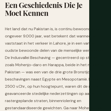
Een
Geschiedenis
Die
Je
Moet
Kennen
Het land dat nu Pakistan is, is continu bewoond voor
ongeveer 9.000 jaar, wat betekent dat wanneer je
vaststaat in het verkeer in Lahore, je in een van de
oudste bewoonde delen van de menselijke wereld bent.
De Indusvallei Beschaving — gecentreerd op steden
zoals Mohenjo-daro en Harappa, beide in het moderne
Pakistan — was een van de drie grote Bronstijd
beschavingen naast Egypte en Mesopotamië. Rond
2500 v.Chr., op hun hoogtepunt, waren dit de meest
geavanceerde stedelijke nederzettingen op aarde, met
rastergeplande straten, binnenriolering en
gestandaardiseerde gewichten. Ga naar Mohenjo-daro