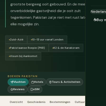
grootste bergweg ooit gebouwd. En de meest
onverbiddelijke gastvrijheid die je ooit zult
tegenkomen. Pakistan zal je niet met rust laten, in
☕
Buy 
elke mogelijke zin.
Zuid-Azië
10–13 uur vanaf Londen
Pakistaanse Roepie (PKR)
K2 & de Karakoram
Visum bij Aankomst
BOEKEN PAKISTAN
Vluchten
Hotels
Tours & Activiteiten
Reviews
eSIM
Overzicht
Geschiedenis
Bestemmingen
Cultuur & Etiquette