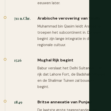
eeuwen later.
Arabische verovering van Sindh
711 n.Chr.
Muhammad bin Qasim leidt Arabische
troepen het subcontinent in. De islam
begint zijn lange integratie in de
regionale cultuur.
Mughal Rijk begint
1526
Babur verslaat het Delhi Sultanaat. Het
rijk dat Lahore Fort, de Badshahi Moskee
en de Shalimar Tuinen zal bouwen
begint.
Britse annexatie van Punjab
1849
De laatste grote tegenstander. Het