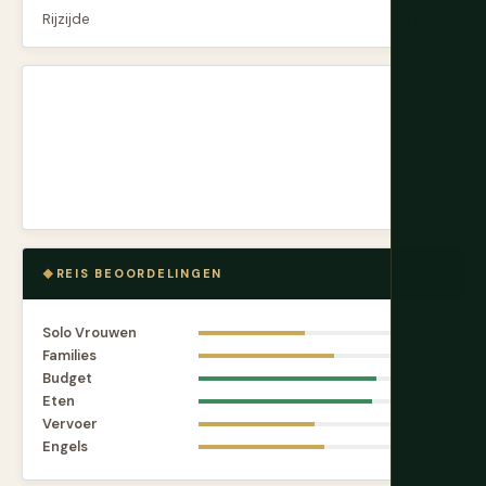
Rijzijde
Links
REIS BEOORDELINGEN
Solo Vrouwen
5.5
Families
7.0
Budget
9.2
Eten
9.0
Vervoer
6.0
Engels
6.5