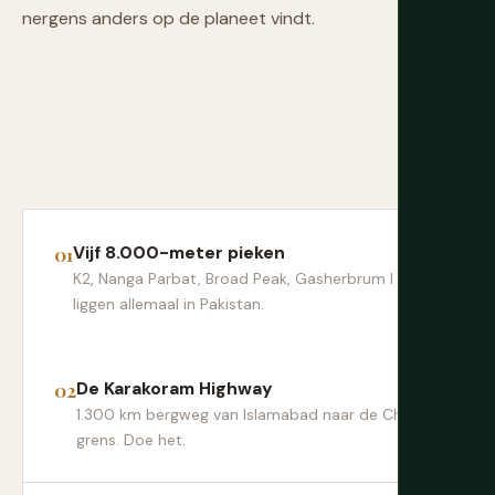
nergens anders op de planeet vindt.
Vijf 8.000-meter pieken
K2, Nanga Parbat, Broad Peak, Gasherbrum I en II
liggen allemaal in Pakistan.
De Karakoram Highway
1.300 km bergweg van Islamabad naar de Chinese
grens. Doe het.