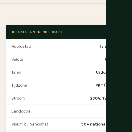
PAKISTAN IN HET KORT
Hoofdstad
Islamabad
Valuta
PKR (₨)
Talen
Urdu, Engels
Tijdzone
PKT (UTC+5)
Stroom
230V, Type C/G
Landcode
+92
Visum bij Aankomst
50+ nationaliteiten