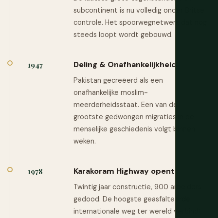
subcontinent is nu volledig onder Britse
controle. Het spoorwegnetwerk dat nog
steeds loopt wordt gebouwd.
Deling & Onafhankelijkheid
1947
Pakistan gecreëerd als een
onafhankelijke moslim-
meerderheidsstaat. Een van de
grootste gedwongen migraties in de
menselijke geschiedenis volgt binnen
weken.
Karakoram Highway opent
1978
Twintig jaar constructie, 900 arbeiders
gedood. De hoogste geasfalteerde
internationale weg ter wereld verbindt