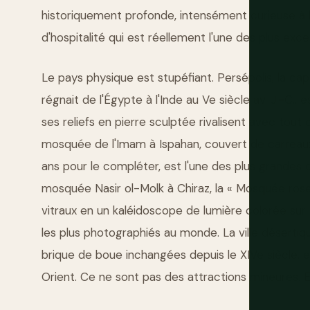
historiquement profonde, intensément curieuse à l
d'hospitalité qui est réellement l'une des plus exce
Le pays physique est stupéfiant. Persépolis, la ca
régnait de l'Égypte à l'Inde au Ve siècle av. J.-C., 
ses reliefs en pierre sculptée rivalisent avec tou
mosquée de l'Imam à Ispahan, couvert de carreaux d
ans pour le compléter, est l'une des plus grandes 
mosquée Nasir ol-Molk à Chiraz, la « Mosquée rose 
vitraux en un kaléidoscope de lumière colorée sur le
les plus photographiés au monde. La ville désertiq
brique de boue inchangées depuis le XIVe siècle, es
Orient. Ce ne sont pas des attractions mineures. E