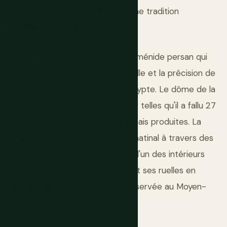
'égard des étrangers, et dotée d'une tradition
ptionnelles sur terre.
pitale cérémonielle de l'Empire achéménide persan qui
est un site archéologique dont l'échelle et la précision de
t ce qui se trouve en Grèce ou en Égypte. Le dôme de la
'une complexité et d'une couleur telles qu'il a fallu 27
œuvres d'architecture islamique jamais produites. La
», transforme la lumière du soleil matinal à travers des
 tapis de la salle de prière qui est l'un des intérieurs
ue de Yazd, avec ses tours à vent et ses ruelles en
t la ville traditionnelle la mieux préservée au Moyen-
lles sont de classe mondiale.