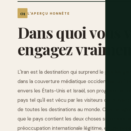
L'APERÇU HONNÊTE
Dans
quoi
vous
engagez
vraimen
L'Iran est la destination qui surprend le plus les gen
dans la couverture médiatique occidentale, un État 
envers les États-Unis et Israël, son programme nuc
pays tel qu'il est vécu par les visiteurs qui arriven
de toutes les destinations au monde. Cela ne signifi
que le pays contient les deux choses simultanéme
préoccupation internationale légitime, et une popu