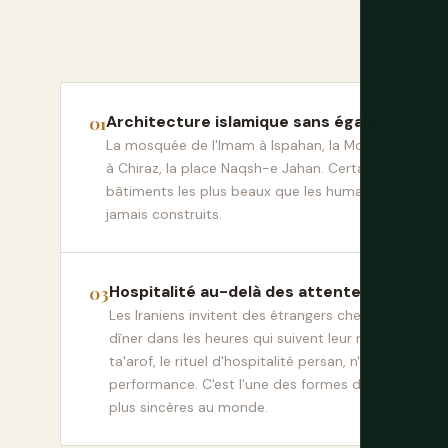
Architecture islamique sans égale
La mosquée de l'Imam à Ispahan, la Mosquée rose
à Chiraz, la place Naqsh-e Jahan. Certains des
bâtiments les plus beaux que les humains aient
jamais construits.
Hospitalité au-delà des attentes
Les Iraniens invitent des étrangers chez eux pour
dîner dans les heures qui suivent leur rencontre. Le
ta'arof, le rituel d'hospitalité persan, n'est pas une
performance. C'est l'une des formes d'accueil les
plus sincères au monde.