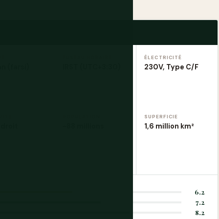
UE
FUSEAU HORAIRE
ÉLECTRICITÉ
n (farsi)
IRST (UTC+3:30)
230V, Type C/F
UITE
POPULATION
SUPERFICIE
droit
~88 millions
1,6 million km²
6.2
7.2
8.2