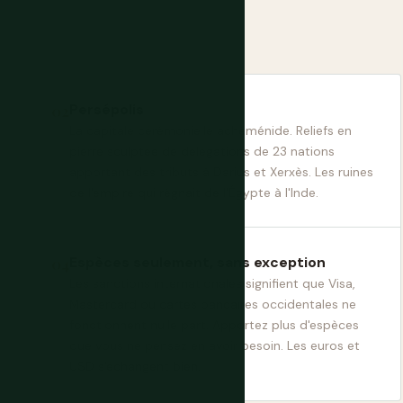
Persépolis
La capitale cérémonielle achéménide. Reliefs en
pierre sculptée de délégations de 23 nations
apportant des tributs à Darius et Xerxès. Les ruines
de l'empire qui régnait de l'Égypte à l'Inde.
Espèces seulement, sans exception
Les sanctions internationales signifient que Visa,
Mastercard ou cartes bancaires occidentales ne
fonctionnent nulle part. Apportez plus d'espèces
que vous ne pensez en avoir besoin. Les euros et
USD s'échangent bien.