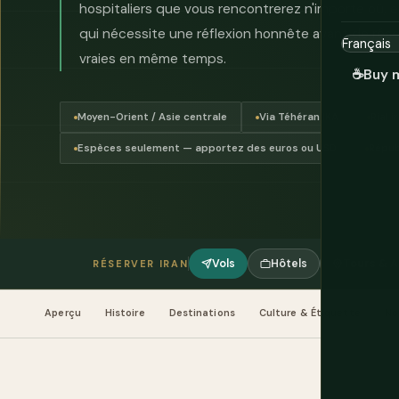
hospitaliers que vous rencontrerez n'importe où, e
qui nécessite une réflexion honnête avant de rés
vraies en même temps.
☕
Buy 
Moyen-Orient / Asie centrale
Via Téhéran IKA
Rial 
Espèces seulement — apportez des euros ou USD
Répub
Vols
Hôtels
Tours & A
RÉSERVER IRAN
Aperçu
Histoire
Destinations
Culture & Étiquette
No