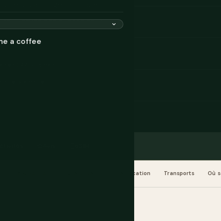
t une situation géopolitique
erver. Toutes ces choses sont
me a coffee
iranien (IRR) / Toman
lique islamique
ctivités
Avis
eSIM
urriture & Boissons
Quand partir
Planification
Transports
Où s