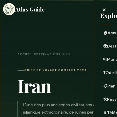
×
Atlas Guide
Explo
🏠
Accu
🌍
Dest
ACCUEIL
›
DESTINATIONS
›
IRAN
📮
Mur 
GUIDE DE VOYAGE COMPLET 2026
❓
Où all
Iran
📋
Plan
🛠️
Ress
L'une des plus anciennes civilisations du monde, 
islamique extraordinaire, de ruines persanes ancie
📱
Télé