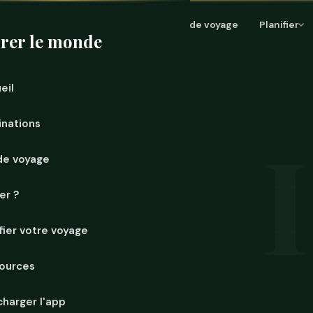
Accueil
Destinations
Mur de voyage
Planifier
rer le monde
eil
inations
de voyage
er ?
ifier votre voyage
ources
un pays d'architecture
nnes, des étrangers les plus
charger l'app