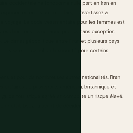
caire occidentale ne fonctionne nulle part en Iran en
 espèces en euros ou en dollars, convertissez à
tre voyage. Le code vestimentaire pour les femmes est
tes dans tous les espaces publics, sans exception.
. Le climat géopolitique entre l'Iran et plusieurs pays
e visa et le calcul de la sécurité pour certains
éens et pour de nombreuses autres nationalités, l'Iran
es titulaires de passeports américain, britannique et
n guide touristique agréé et comporte un risque élevé.
en détail. Lisez-la avant de décider.