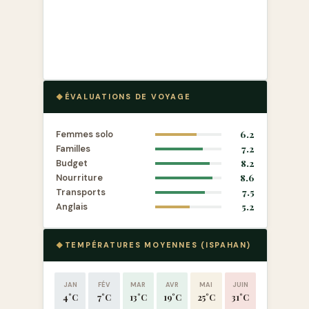
ÉVALUATIONS DE VOYAGE
Femmes solo
6.2
Familles
7.2
Budget
8.2
Nourriture
8.6
Transports
7.5
Anglais
5.2
TEMPÉRATURES MOYENNES (ISPAHAN)
JAN
FÉV
MAR
AVR
MAI
JUIN
4°C
7°C
13°C
19°C
25°C
31°C