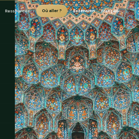
☕
Ressources
Où aller ?
Extension