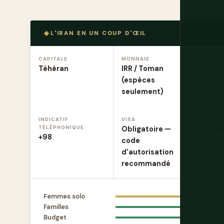
L'IRAN EN UN COUP D'ŒIL
CAPITALE
MONNAIE
LANG
Téhéran
IRR / Toman
Persa
(espèces
seulement)
INDICATIF
VISA
COND
TÉLÉPHONIQUE
Obligatoire —
Côté 
+98
code
d'autorisation
recommandé
Femmes solo
Familles
Budget