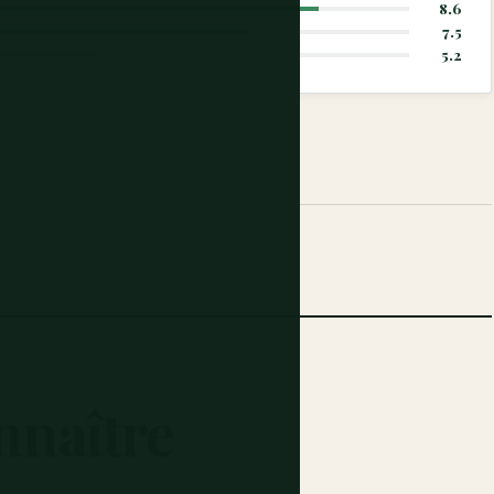
8.6
7.5
5.2
nnaître