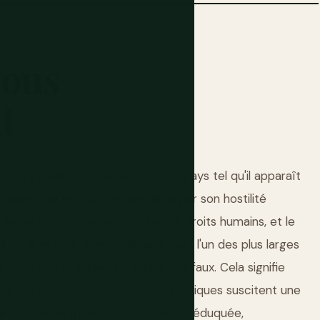
vous
t
s qui s'y rendent. L'écart entre le pays tel qu'il apparaît
islamique révolutionnaire défini par son hostilité
léaire et son bilan en matière de droits humains, et le
t à Ispahan ou Chiraz ou Téhéran, est l'un des plus larges
e pas que le tableau politique est faux. Cela signifie
nt : un gouvernement dont les politiques suscitent une
lation de 88 millions de personnes, éduquée,