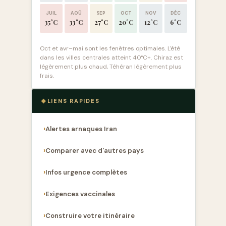
JUIL
AOÛ
SEP
OCT
NOV
DÉC
35°C
33°C
27°C
20°C
12°C
6°C
Oct et avr–mai sont les fenêtres optimales. L'été
dans les villes centrales atteint 40°C+. Chiraz est
légèrement plus chaud, Téhéran légèrement plus
frais.
LIENS RAPIDES
Alertes arnaques Iran
Comparer avec d'autres pays
Infos urgence complètes
Exigences vaccinales
Construire votre itinéraire