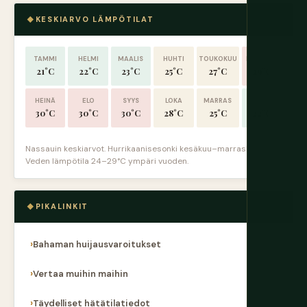
KESKIARVO LÄMPÖTILAT
TAMMI
HELMI
MAALIS
HUHTI
TOUKOKUU
KESÄKUU
21°C
22°C
23°C
25°C
27°C
29°C
HEINÄ
ELO
SYYS
LOKA
MARRAS
JOULU
30°C
30°C
30°C
28°C
25°C
22°C
Nassauin keskiarvot. Hurrikaanisesonki kesäkuu–marraskuu.
Veden lämpötila 24–29°C ympäri vuoden.
PIKALINKIT
Bahaman huijausvaroitukset
Vertaa muihin maihin
Täydelliset hätätilatiedot