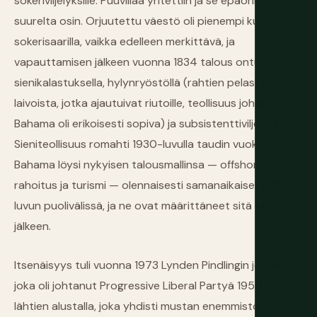
sokeriviljelyksille. Puuvillaa yritettiin ja se epäonnistui
suurelta osin. Orjuutettu väestö oli pienempi kuin
sokerisaarilla, vaikka edelleen merkittävä, ja
vapauttamisen jälkeen vuonna 1834 talous ontui
sienikalastuksella, hylynryöstöllä (rahtien pelastaminen
laivoista, jotka ajautuivat riutoille, teollisuus johon
Bahama oli erikoisesti sopiva) ja subsistenttiviljelyllä.
Sieniteollisuus romahti 1930-luvulla taudin vuoksi.
Bahama löysi nykyisen talousmallinsa — offshore-
rahoitus ja turismi — olennaisesti samanaikaisesti 1900-
luvun puolivälissä, ja ne ovat määrittäneet sitä sen
jälkeen.
Itsenäisyys tuli vuonna 1973 Lynden Pindlingin johdolla,
joka oli johtanut Progressive Liberal Partyä 1950-luvulta
lähtien alustalla, joka yhdisti mustan enemmistön