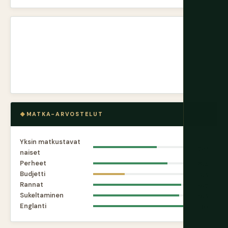
MATKA-ARVOSTELUT
Yksin matkustavat
7.0
naiset
Perheet
8.2
Budjetti
3.5
Rannat
9.7
Sukeltaminen
9.5
Englanti
10