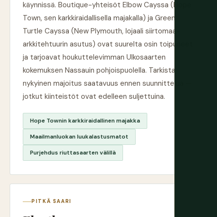
käynnissä. Boutique-yhteisöt Elbow Cayssa (Hope
Town, sen karkkiraidallisella majakalla) ja Green
Turtle Cayssa (New Plymouth, lojaali siirtomaa-
arkkitehtuurin asutus) ovat suurelta osin toipuneet
ja tarjoavat houkuttelevimman Ulkosaarten
kokemuksen Nassauin pohjoispuolella. Tarkista
nykyinen majoitus saatavuus ennen suunnittelua —
jotkut kiinteistöt ovat edelleen suljettuina.
Hope Townin karkkiraidallinen majakka
Maailmanluokan luukalastusmatot
Purjehdus riuttasaarten välillä
PITKÄ SAARI