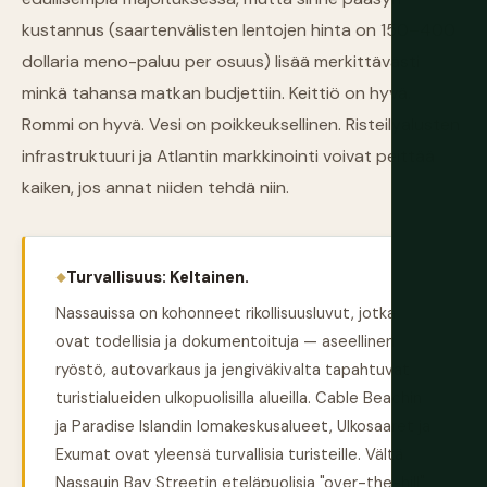
kustannus (saartenvälisten lentojen hinta on 150–400
dollaria meno-paluu per osuus) lisää merkittävästi
minkä tahansa matkan budjettiin. Keittiö on hyvä.
Rommi on hyvä. Vesi on poikkeuksellinen. Risteilyalusten
infrastruktuuri ja Atlantin markkinointi voivat peittää
kaiken, jos annat niiden tehdä niin.
Turvallisuus: Keltainen.
Nassauissa on kohonneet rikollisuusluvut, jotka
ovat todellisia ja dokumentoituja — aseellinen
ryöstö, autovarkaus ja jengiväkivalta tapahtuvat
turistialueiden ulkopuolisilla alueilla. Cable Beachin
ja Paradise Islandin lomakeskusalueet, Ulkosaaret ja
Exumat ovat yleensä turvallisia turisteille. Vältä
Nassauin Bay Streetin eteläpuolisia "over-the-hill"