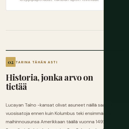
TARINA TÄHÄN ASTI
Historia,
jonka
arvo
on
tietää
Lucayan Taíno -kansat olivat asuneet näillä saarilla
vuosisatoja ennen kuin Kolumbus teki ensimmäisen
maihinnousunsa Amerikkaan täällä vuonna 1492.