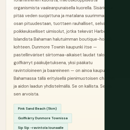
foraminiferien kuorista, mikroskooppisesta
organismista vaaleanpunaisella kuorella. Sisäriutta
pitää veden suojattuna ja matalana suurimman
osan pituudestaan, tuottaen rauhalliset, selvät,
poikkeukselliset uimisolut, jotka tekevät Harbour
Islandista Bahaman halutuimman boutique-hotelli
kohteen. Dunmore Townin kaupunki itse —
pastellinväriset siirtomaa-aikaiset laudat talot,
golfkärryt pääkuljetuksena, yksi pääkatu
ravintoloineen ja baareineen — on ainoa kaupunki
Bahamassa tällä erityisellä pienimuotoisen charmin
ja aidon laadun yhdistelmällä. Se on kallista. Se on
sen arvoista.
Pink Sand Beach (5km)
Golfkärry Dunmore Townissa
Sip Sip -ravintola lounaalle