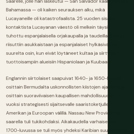
Saarelle, jolle hän laskeutui — San Salvador kaakkoisessa
Bahamassa — oli kaiken seurauksen alku, mikä
Lucayaneille oli katastrofaalista. 25 vuoden sisällä
kontaktista Lucayanan väestö oli melkein täysin
tuhottu espanjalaisella orjakaupalla ja taudeilla. Saaret
riisuttiin asukkaistaan ja espanjalaiset hylkäsivät ne
suurelta osin, kun eivät löytäneet kultaa ja siirtyivät
tuottoisampiin alueisiin Hispaniolaan ja Kuubaan.
Englannin siirtolaiset saapuivat 1640- ja 1650-luvuilla,
osittain Bermudalta uskonnollisten kiistojen ajamana ja
osittain suoraviivaisen kaupallisen mahdollisuuden
vuoksi strategisesti sijaitsevalle saaristoketjulle
Amerikan ja Euroopan välillä. Nassau New Providence -
saarella tuli tukikohdaksi. Aikakaudella varhaisessa
1700-luvussa se tuli myös yhdeksi Karibian suurimmista