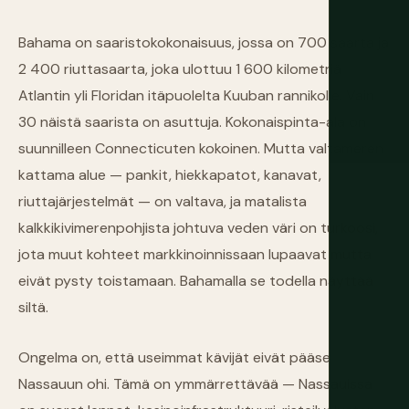
Bahama on saaristokokonaisuus, jossa on 700 saarta ja
2 400 riuttasaarta, joka ulottuu 1 600 kilometriä
Atlantin yli Floridan itäpuolelta Kuuban rannikolle. Vain
30 näistä saarista on asuttuja. Kokonaispinta-ala on
suunnilleen Connecticuten kokoinen. Mutta valtameren
kattama alue — pankit, hiekkapatot, kanavat,
riuttajärjestelmät — on valtava, ja matalista
kalkkikivimerenpohjista johtuva veden väri on turkoosi,
jota muut kohteet markkinoinnissaan lupaavat mutta
eivät pysty toistamaan. Bahamalla se todella näyttää
siltä.
Ongelma on, että useimmat kävijät eivät pääse
Nassauun ohi. Tämä on ymmärrettävää — Nassauissa