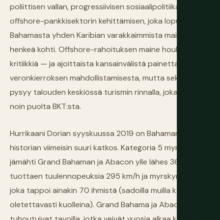
poliittisen vallan, progressiivisen sosiaalipolitiikan ja
offshore-pankkisektorin kehittämisen, joka lopulta teki
Bahamasta yhden Karibian varakkaimmista maista
henkeä kohti. Offshore-rahoituksen maine houkutteli
kritiikkiä — ja ajoittaista kansainvälistä painetta —
veronkierroksen mahdollistamisesta, mutta sektori
pysyy talouden keskiössä turismin rinnalla, joka vastaa
noin puolta BKT:sta.
Hurrikaani Dorian syyskuussa 2019 on Bahaman
historian viimeisin suuri katkos. Kategoria 5 myrsky
jämähti Grand Bahaman ja Abacon ylle lähes 36 tunniksi,
tuottaen tuulennopeuksia 295 km/h ja myrskynpaisun,
joka tappoi ainakin 70 ihmistä (sadoilla muilla kateissa ja
oletettavasti kuolleina). Grand Bahama ja Abaco
tuhoutuivat tavoilla, jotka veivät vuosia alkaa korjata.