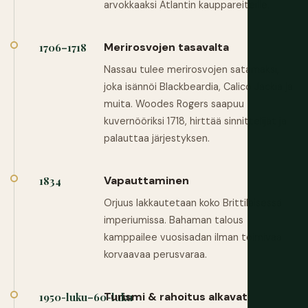
arvokkaaksi Atlantin kauppareiteille.
Merirosvojen tasavalta
1706–1718
Nassau tulee merirosvojen satamaksi,
joka isännöi Blackbeardia, Calico Jackia ja
muita. Woodes Rogers saapuu
kuvernööriksi 1718, hirttää sinnittelijät ja
palauttaa järjestyksen.
Vapauttaminen
1834
Orjuus lakkautetaan koko Brittiläisessä
imperiumissa. Bahaman talous
kamppailee vuosisadan ilman toimivaa
korvaavaa perusvaraa.
Turismi & rahoitus alkavat
1950-luku–60-luku