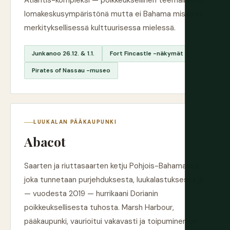
Atlantis-kompleksi — poikkeuksellinen teemallisena
lomakeskusympäristönä mutta ei Bahama missään
merkityksellisessä kulttuurisessa mielessä.
Junkanoo 26.12. & 1.1.
Fort Fincastle -näkymät
Pirates of Nassau -museo
LUUKALAN PÄÄKAUPUNKI
Abacot
Saarten ja riuttasaarten ketju Pohjois-Bahamassa,
joka tunnetaan purjehduksesta, luukalastuksesta ja
— vuodesta 2019 — hurrikaani Dorianin
poikkeuksellisesta tuhosta. Marsh Harbour,
pääkaupunki, vaurioitui vakavasti ja toipuminen on