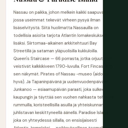
Nassau on paikka, johon melkein kaikki saapuvat ja
jossa useimmat tekevät virheen pysyä ilman
lisäselvitystä. Siitä huolimatta Nassauilla on
todellisia asioita tarjota Atlantin lomakeskuksen
lisäksi. Siirtomaa-aikainen arkkitehtuuri Bay
Streetillä ja sataman yläpuolisilla kukkuloilla.
Queen's Staircase — 66 porrasta, jotka orjuutetut
veistivät kalkkikiveen 1790-luvulla. Fort Fincastle ja
sen näkymät. Pirates of Nassau -museo (aidosti
hyvä). Ja Tapaninpäivänä ja uudenvuodenpäivänä
Junkanoo — esiaamupäivän paraati, joka sulkee
kaupungin ja täyttää sen vuohen nahkasta tehdyillä
rummuilla, koristeellisilla asuilla ja yhteiskunnan
juhlistavan keskittyneellä äänellä. Paradise Island,
joka on yhteydessä sillalla, on ensisijaisesti