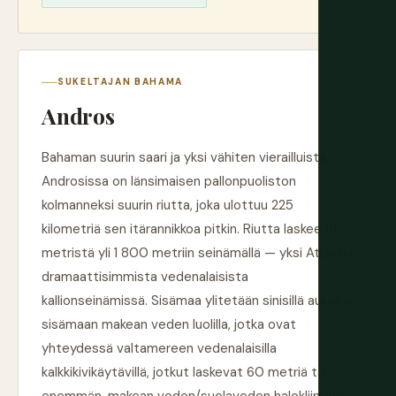
SUKELTAJAN BAHAMA
Andros
Bahaman suurin saari ja yksi vähiten vierailluista,
Androsissa on länsimaisen pallonpuoliston
kolmanneksi suurin riutta, joka ulottuu 225
kilometriä sen itärannikkoa pitkin. Riutta laskee 18
metristä yli 1 800 metriin seinämällä — yksi Atlantin
dramaattisimmista vedenalaisista
kallionseinämissä. Sisämaa ylitetään sinisillä aukoilla:
sisämaan makean veden luolilla, jotka ovat
yhteydessä valtamereen vedenalaisilla
kalkkikivikäytävillä, jotkut laskevat 60 metriä tai