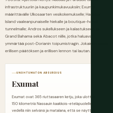
infrastruktuuriin ja kaupunkimukavuuksiin; Exumat
määrittävälle Ulkosaarten vesikokemukselle; Harbour
Island vaaleanpunaiselle hiekalle ja boutique-hotelli
tunnelmalle; Andros sukellukseen ja kalastukseen; ja
Grand Bahama sekä Abacot niille, jotka haluavat
ymmärtää post-Dorianin toipumistragin. Jokainen vaatii
erillisen päätöksen ja erillisen lennon tai lautan.
UNOHTUMATON ABSURDIUS
Exumat
Exumat ovat 365 riuttasaaren ketju, joka ulottuu
150 kilometriä Nassauin kaakkois-eteläpuolelle,
vedellä niin selvänä ja matalana, että se näyttää