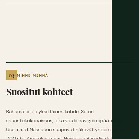
MINNE MENNÄ
Suositut
kohteet
Bahama ei ole yksittäinen kohde. Se on
saaristokokonaisuus, joka vaatii navigointipäätöksiä.
Useimmat Nassauun saapuvat näkevät yhden saaren
700:sta. Ajattelun kehys: Nassau ja Paradise Island