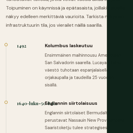
Toipuminen on käynnissä ja epätasaista, joillakin alueilla
näkyy edelleen merkittäviä vaurioita. Tarkista nykyinen
infrastruktuurin tila, jos vierailet näillä saarilla.
Kolumbus laskeutuu
1492
Ensimmäinen maihinnousu Amerikkaan
San Salvadorin saarella. Lucayan Taíno -
väestö tuhotaan espanjalaisella
orjakaupalla ja taudeilla 25 vuoden
sisällä.
Englannin siirtolaisuus
1640-luku–50-luku
Englannin siirtolaiset Bermudalta
perustavat Nassauin New Providencelle.
Saaristoketju tulee strategisesti