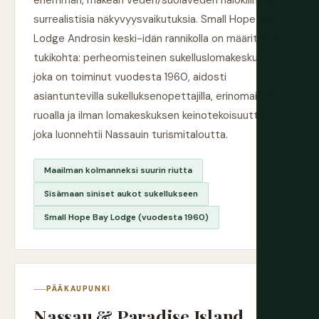
enemmän, makean veden/suolaveden halokliini luo
surrealistisia näkyvyysvaikutuksia. Small Hope Bay
Lodge Androsin keski-idän rannikolla on määrittävä
tukikohta: perheomisteinen sukelluslomakeskus,
joka on toiminut vuodesta 1960, aidosti
asiantuntevilla sukelluksenopettajilla, erinomaisella
ruoalla ja ilman lomakeskuksen keinotekoisuutta,
joka luonnehtii Nassauin turismitaloutta.
Maailman kolmanneksi suurin riutta
Sisämaan siniset aukot sukellukseen
Small Hope Bay Lodge (vuodesta 1960)
PÄÄKAUPUNKI
Nassau & Paradise Island