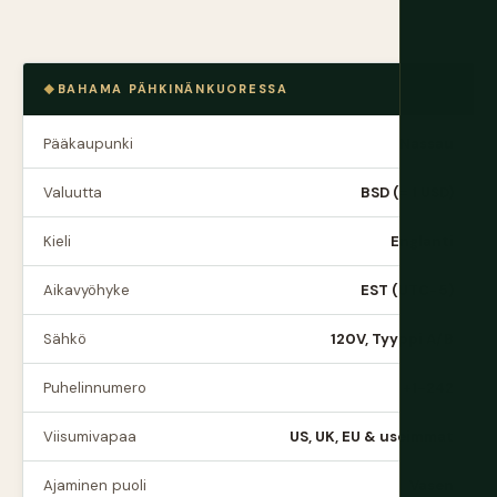
BAHAMA PÄHKINÄNKUORESSA
Pääkaupunki
Nassau
Valuutta
BSD (= 1 USD)
Kieli
Englanti
Aikavyöhyke
EST (UTC−5)
Sähkö
120V, Tyyppi A/B
Puhelinnumero
+1-242
Viisumivapaa
US, UK, EU & useimmat
Ajaminen puoli
Vasen