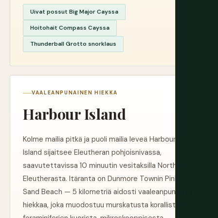
Uivat possut Big Major Cayssa
Hoitohait Compass Cayssa
Thunderball Grotto snorklaus
VAALEANPUNAINEN HIEKKA
Harbour Island
Kolme mailia pitkä ja puoli mailia leveä Harbour
Island sijaitsee Eleutheran pohjoisnivassa,
saavutettavissa 10 minuutin vesitaksilla North
Eleutherasta. Itäranta on Dunmore Townin Pink
Sand Beach — 5 kilometriä aidosti vaaleanpunaista
hiekkaa, joka muodostuu murskatusta korallista ja