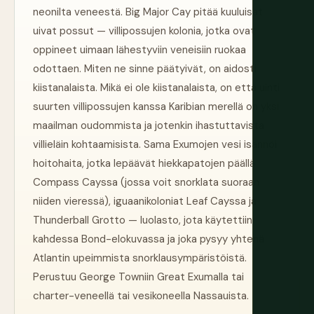
neonilta veneestä. Big Major Cay pitää kuuluisat
uivat possut — villipossujen kolonia, jotka ovat
oppineet uimaan lähestyviin veneisiin ruokaa
odottaen. Miten ne sinne päätyivät, on aidosti
kiistanalaista. Mikä ei ole kiistanalaista, on että uinti
suurten villipossujen kanssa Karibian merellä on yksi
maailman oudommista ja jotenkin ihastuttavista
villieläin kohtaamisista. Sama Exumojen vesi isännöi
hoitohaita, jotka lepäävät hiekkapatojen päällä
Compass Cayssa (jossa voit snorklata suoraan
niiden vieressä), iguaanikoloniat Leaf Cayssa ja
Thunderball Grotto — luolasto, jota käytettiin
kahdessa Bond-elokuvassa ja joka pysyy yhtenä
Atlantin upeimmista snorklausympäristöistä.
Perustuu George Towniin Great Exumalla tai
charter-veneellä tai vesikoneella Nassauista.