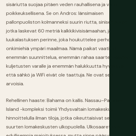
sisäriutta suojaa pitäen veden rauhallisena ja värin
poikkeuksellisena. Se on Andros: länsimaisen
pallonpuoliston kolmanneksi suurin riutta, siniset aukot,
jotka laskevat 60 metriä kalkkikivisisämaahan, ja
luukalastuksen perinne, joka houkuttelee perho-
onkimiehiä ympäri maailmaa. Nämä paikat vaativat
enemmän suunnittelua, enemmän rahaa saartenvälisten
kuljetusten varalle ja enemmän halukkuutta hyväksyä,
että sähkö ja WiFi eivät ole taattuja. Ne ovat sen
arvoisia.
Rehellinen haaste: Bahama on kallis. Nassau–Paradise
Island -kompleksi toimii Yhdysvaltain lomakeskus
hinnoittelulla ilman tiloja, jotka oikeuttaisivat sen
suurten lomakeskusten ulkopuolella. Ulkosaaret ovat
edullisempia majoituksessa, mutta sinne pääsyn