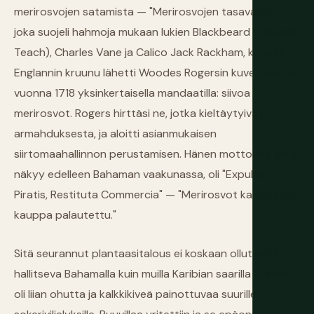
merirosvojen satamista — "Merirosvojen tasavalta" —
joka suojeli hahmoja mukaan lukien Blackbeard (Edward
Teach), Charles Vane ja Calico Jack Rackham, kunnes
Englannin kruunu lähetti Woodes Rogersin kuvernööriksi
vuonna 1718 yksinkertaisella mandaatilla: siivoa
merirosvot. Rogers hirttäsi ne, jotka kieltäytyivät
armahduksesta, ja aloitti asianmukaisen
siirtomaahallinnon perustamisen. Hänen mottonsa, joka
näkyy edelleen Bahaman vaakunassa, oli "Expulsis
Piratis, Restituta Commercia" — "Merirosvot karkotettu,
kauppa palautettu."
Sitä seurannut plantaasitalous ei koskaan ollut yhtä
hallitseva Bahamalla kuin muilla Karibian saarilla — maa
oli liian ohutta ja kalkkikiveä painottuvaa suurille