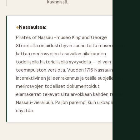
käynnissä.
Nassauissa:
Pirates of Nassau -museo King and George
Streetsillä on aidosti hyvin suunniteltu museo, joka
kattaa merirosvojen tasavallan aikakauden
todellisella historiallisella syvyydellä — ei vain
teemapuiston versiota. Vuoden 1716 Nassauin
interaktiivinen jälleenrakennus ja täällä suojelleiden
merirosvojen todelliset dokumentoidut
elämäkerrat tekevät siitä arvokkaan kahden tunnin
Nassau-vierailuun. Paljon parempi kuin ulkoapäin
näyttää.