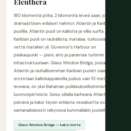
Eleuthera
180 kilometriä pitkä, 2 kilometriä leveä saari, jolla on
dramaattisen erilaiset hahmot Atlantin ja Karibian
puolilla. Atlantin puoli on kallioita ja villiä surfia.
Karibian puoli on rauhallista, matalaa, turkoosia
vettä matalien yli. Governor's Harbour on
pääkaupunki — pieni, aito ja parantaa turismin
infrastruktuuriaan. Glass Window Bridge, jossa
Atlantin ja rauhallisemman Karibian puolet saarella
erotetaan kalliokappaleella joskus vain 10 metriä
leveänä, on yksi Bahaman poikkeuksellisimmista
luonnonpiirteistä. Seiso sillalla karheana Atlantin
päivänä ja kaksi täysin erilaista vesialuetta ovat
samanaikaisesti näkyvissä kummallakin puolellasi.
Glass Window Bridge — kaksi merta