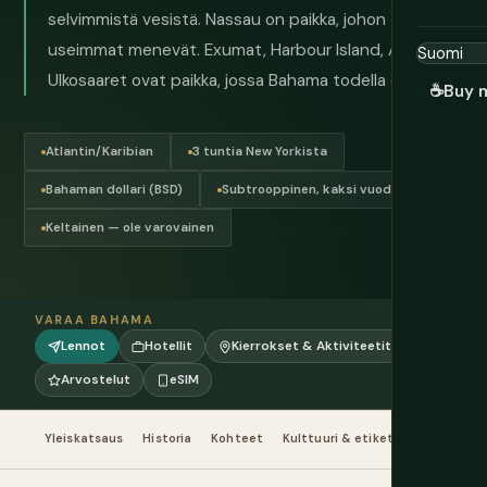
selvimmistä vesistä. Nassau on paikka, johon
useimmat menevät. Exumat, Harbour Island, Andros ja
Ulkosaaret ovat paikka, jossa Bahama todella on.
☕
Buy 
Atlantin/Karibian
3 tuntia New Yorkista
Bahaman dollari (BSD)
Subtrooppinen, kaksi vuodenaikaa
Keltainen — ole varovainen
VARAA BAHAMA
Lennot
Hotellit
Kierrokset & Aktiviteetit
Arvostelut
eSIM
Yleiskatsaus
Historia
Kohteet
Kulttuuri & etiketti
Ruoka & 