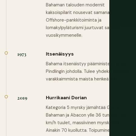
Bahaman talouden modernit
kaksoispilarit nousevat samanaikaisesti.
Offshore-pankkitoiminta ja
lomakylpyläturismi juurtuvat samalle
vuosikymmenelle.
Itsenäisyys
1973
Bahama itsenäistyy pääministeri Lynden
Pindlingin johdolla. Tulee yhdeksi Karibian
varakkaimmista maista henkeä kohti.
Hurrikaani Dorian
2019
Kategoria 5 myrsky jämähtää Grand
Bahaman ja Abacon ylle 36 tunniksi. 295
km/h tuulet, massiivinen myrskynpaisu.
Ainakin 70 kuollutta. Toipuminen