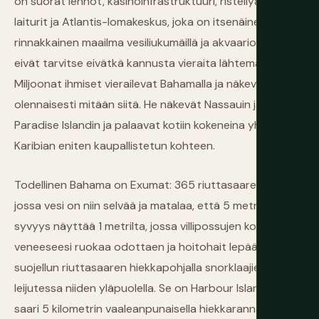
on suorat lennot, kasinoinfrastruktuuri, risteilyalusten
laiturit ja Atlantis-lomakeskus, joka on itsenäinen
rinnakkainen maailma vesiliukumäillä ja akvaarioilla, jotka
eivät tarvitse eivätkä kannusta vieraita lähtemään.
Miljoonat ihmiset vierailevat Bahamalla ja näkevät
olennaisesti mitään siitä. He näkevät Nassauin ja
Paradise Islandin ja palaavat kotiin kokeneina yhden
Karibian eniten kaupallistetun kohteen.
Todellinen Bahama on Exumat: 365 riuttasaaren ketju,
jossa vesi on niin selvää ja matalaa, että 5 metrin
syvyys näyttää 1 metrilta, jossa villipossujen kolonia ui
veneeseesi ruokaa odottaen ja hoitohait lepäävät
suojellun riuttasaaren hiekkapohjalla snorklaajien
leijutessa niiden yläpuolella. Se on Harbour Island: pieni
saari 5 kilometrin vaaleanpunaisella hiekkarannalla, jota