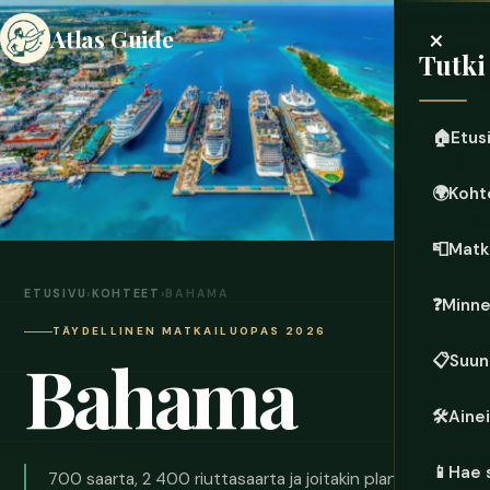
×
Atlas Guide
Tutki
🏠
Etus
🌍
Koht
📮
Matk
ETUSIVU
›
KOHTEET
›
BAHAMA
❓
Minn
TÄYDELLINEN MATKAILUOPAS 2026
Bahama
📋
Suun
🛠️
Aine
📱
Hae 
700 saarta, 2 400 riuttasaarta ja joitakin planeetan