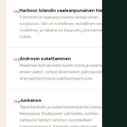
Harbour Islandin vaaleanpunainen hiekka
5 kilometriä vaaleanpunaista rantaa riutan
suojelussa. Väri on todellinen, rauhallinen vesi on
todellinen, ja takana on kaupunki, jota kannattaa
tutkia.
Androsin sukeltaminen
Maailman kolmanneksi suurin riutta ja sisämaan
siniset aukot. Jotkut länsimaisen pallonpuoliston
dramaattisimmista sukellusmaastoista.
Junkanoo
Tapaninpäivän ja uudenvuodenpäivän katuparaati
Nassauissa. Kuukausien valmistelu, vuohen
nahkasta tehdyt rummut, koristeelliset
kreppipaperiasut. Karibian upein festivaali.