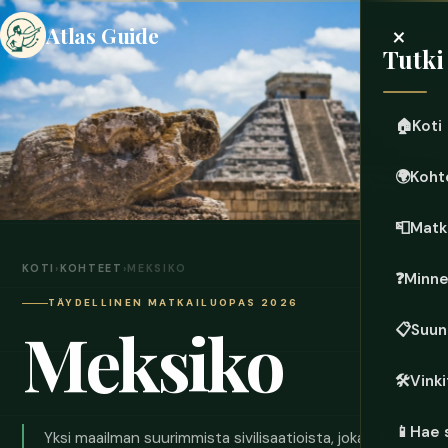
×
Atlas Guide
Tutki
🏠
Koti
🌍
Koht
📮
Matk
KOTI
›
KOHTEET
›
MEKSIKO
❓
Minn
TÄYDELLINEN MATKAILUOPAS 2026
Meksiko
📋
Suun
🛠️
Vinki
📱
Hae 
Yksi maailman suurimmista sivilisaatioista, joka vaeltaa