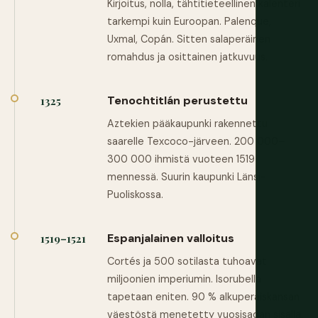
Kirjoitus, nolla, tähtitieteellinen kalenteri
tarkempi kuin Euroopan. Palenque,
Uxmal, Copán. Sitten salaperäinen
romahdus ja osittainen jatkuvuus.
Tenochtitlán perustettu
1325
Aztekien pääkaupunki rakennettu
saarelle Texcoco-järveen. 200 000–
300 000 ihmistä vuoteen 1519
mennessä. Suurin kaupunki Länsi-
Puoliskossa.
Espanjalainen valloitus
1519–1521
Cortés ja 500 sotilasta tuhoavat
miljoonien imperiumin. Isorubella
tapetaan eniten. 90 % alkuperäiskansan
väestöstä menetetty vuosisadan sisällä.