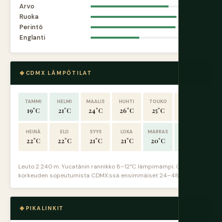
Arvo
8.8
Ruoka
9.7
Perintö
9.6
Englanti
5.5
CDMX LÄMPÖTILAT
TAMMI
HELMI
MAALIS
HUHTI
TOUKO
KESÄ
19°C
21°C
24°C
26°C
25°C
23°C
HEINÄ
ELO
SYYS
LOKA
MARRAS
JOULU
22°C
22°C
21°C
21°C
20°C
19°C
Leuto 2 240 m. Yucatánin rannikko 8–12°C lämpimämpi. Odottele
korkeuden sopeutumista CDMX:ssä ensimmäiset 24–48 tuntia.
PIKALINKIT