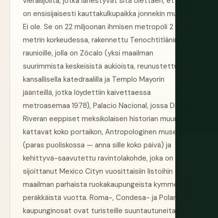
vierailijoilta, jotka lähestyvät sitä olettaen, että se
on ensisijaisesti kauttakulkupaikka jonnekin muualle.
Ei ole. Se on 22 miljoonan ihmisen metropoli 2 240
metrin korkeudessa, rakennettu Tenochtitlánin
raunioille, jolla on Zócalo (yksi maailman
suurimmista keskeisistä aukioista, reunustettu
kansallisella katedraalilla ja Templo Mayorin
jäänteillä, jotka löydettiin kaivettaessa
metroasemaa 1978), Palacio Nacional, jossa Diego
Riveran eeppiset meksikolaisen historian muurit
kattavat koko portaikon, Antropologinen museo
(paras puoliskossa — anna sille koko päivä) ja
kehittyvä-saavutettu ravintolakohde, joka on
sijoittanut Mexico Cityn vuosittaisiin listoihin
maailman parhaista ruokakaupungeista kymmenen
peräkkäistä vuotta. Roma-, Condesa- ja Polanco-
kaupunginosat ovat turisteille suuntautuneita