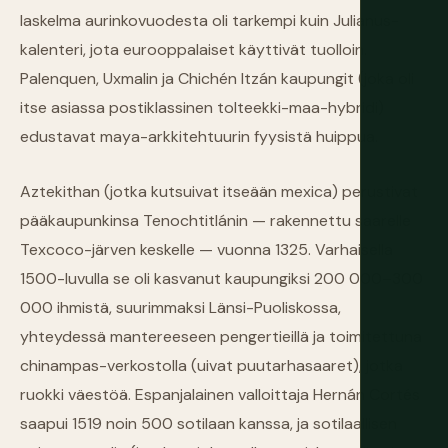
laskelma aurinkovuodesta oli tarkempi kuin Julianus-
kalenteri, jota eurooppalaiset käyttivät tuolloin.
Palenquen, Uxmalin ja Chichén Itzán kaupungit (joka oli
itse asiassa postiklassinen tolteekki-maa-hybridi)
edustavat maya-arkkitehtuurin fyysistä huippua.
Aztekithan (jotka kutsuivat itseään mexica) perustivat
pääkaupunkinsa Tenochtitlánin — rakennettu saarelle
Texcoco-järven keskelle — vuonna 1325. Varhaisella
1500-luvulla se oli kasvanut kaupungiksi 200 000–300
000 ihmistä, suurimmaksi Länsi-Puoliskossa,
yhteydessä mantereeseen pengertieillä ja toimitettuna
chinampas-verkostolla (uivat puutarhasaaret), jotka
ruokki väestöä. Espanjalainen valloittaja Hernán Cortés
saapui 1519 noin 500 sotilaan kanssa, ja sotilaallisen