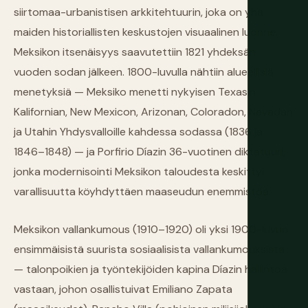
siirtomaa-urbanistisen arkkitehtuurin, joka on yhä
maiden historiallisten keskustojen visuaalinen luonne.
Meksikon itsenäisyys saavutettiin 1821 yhdeksän
vuoden sodan jälkeen. 1800-luvulla nähtiin alueellisiä
menetyksiä — Meksiko menetti nykyisen Texasin,
Kalifornian, New Mexicon, Arizonan, Coloradon, Nevadan
ja Utahin Yhdysvalloille kahdessa sodassa (1836 ja
1846–1848) — ja Porfirio Díazin 36-vuotinen diktatuuri,
jonka modernisointi Meksikon taloudesta keskittyi
varallisuutta köyhdyttäen maaseudun enemmistöä.
Meksikon vallankumous (1910–1920) oli yksi 1900-luvun
ensimmäisistä suurista sosiaalisista vallankumouksista
— talonpoikien ja työntekijöiden kapina Díazin hallintoa
vastaan, johon osallistuivat Emiliano Zapata