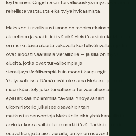
löytäminen. Ongelma on turvallisuuskysymys, joka vaatii
rehellistä vastausta eikä tylyä hylkäämistä.
Meksikon turvallisuustilanne on monimutkainen,
alueellinen ja vaatii tiettyä eikä yleistä arviointia. Maassa
on merkittäviä alueita vakavalla kartelliväkivallalla, jotka
ovat aidosti vaarallisia vierailijoille — ja sillä on myös
alueita, jotka ovat turvallisempia ja
vierailijaystävällisempiä kuin monet kaupungit
Yhdysvalloissa. Nämä eivät ole sama Meksiko, ja koko
maan käsittely joko turvallisena tai vaarallisena on
epätarkkaa molemmilla tavoilla. Yhdysvaltain
ulkoministeriö julkaisee osavaltioittain
matkustusneuvontoja Meksikolle eikä yhtä kansallista
arviota, koska vaihtelu on merkittävä. Tarkista kunkin
osavaltion, jota aiot vierailla, erityinen neuvonta