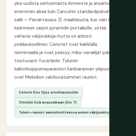
yksi uudista seitsemästä ihmeestä ja ansaitsee
enemmän aikaa kuin Cancúnin standardipäiväretki
sallii — Päiväntasaus 21. maaliskuuta, kun valo luo
käärmeen varjon pyramidin portaikolle, vetää
valtavia väkijoukkoja mutta on aidosti
poikkeuksellinen. Cenotet ovat kaikkialla
niemimaalla ja ovat pääsyy, miksi vierailijat palaavat
toistuvasti Yucatániin. Tulumin
kallionhuippumayarauniot karibiarannan yläpuolella
ovat Meksikon valokuvatuimmat rauniot.
Cenote Dos Ojos snorklausluoliin
Chichén Itzá avausaikaan (klo 7)
Tulum-rauniot aamunkoitteessa ennen väkijoukkoja