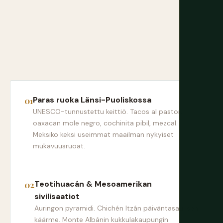
Paras ruoka Länsi-Puoliskossa
UNESCO-tunnustettu keittiö. Tacos al pastor,
oaxacan mole negro, cochinita pibil, mezcal.
Meksiko keksi useimmat maailman nykyiset
mukavuusruoat.
Teotihuacán & Mesoamerikan
sivilisaatiot
Auringon pyramidi. Chichén Itzán päiväntasauksen
käärme. Monte Albánin kukkulakaupungin