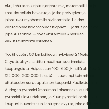
eKr., kehittäen kirjoitusjärjestelmiä, matematiikkaa ja
tähtitieteellisiä havaintoja, jotka periytyivät ja
jalostuivat myöhemmille sivilisaatioille. Heidän
veistämänsä kolossaaliset kivipäät — jotkut painavat
jopa 40 tonnia — ovat yksi antiikin Amerikan
vaikuttavimmista esineistä.
Teotihuacán, 50 km koilliseen nykyisestä Mexico
Citystä, oli yksi antiikin maailman suurimmista
kaupungeista. Huipussaan 100–650 jKr. sillä oli väestö
125 000–200 000 ihmistä — suurempi kuin mikään
aikakauden eurooppalainen kaupunki. Kuolleiden katu,
Auringon pyramidi (maailman kolmanneksi suurin
pyramidi tilavuudeltaan) ja Kuun pyramidi osoittavat
kaupunkisuunnittelun kehittyneisyyttä, joka edelleen