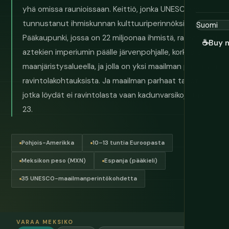
yhä omissa raunioissaan. Keittiö, jonka UNESCO on
tunnustanut ihmiskunnan kulttuuriperinnöksi.
Pääkaupunki, jossa on 22 miljoonaa ihmistä, rakennettu
☕
Buy 
aztekien imperiumin päälle järvenpohjalle, korkealla,
maanjäristysalueella, ja jolla on yksi maailman parhaista
ravintolakohtauksista. Ja maailman parhaat tacot,
jotka löydät ei ravintolasta vaan kadunvarsikojulta klo
23.
Pohjois-Amerikka
10–13 tuntia Euroopasta
Meksikon peso (MXN)
Espanja (pääkieli)
35 UNESCO-maailmanperintökohdetta
VARAA MEKSIKO