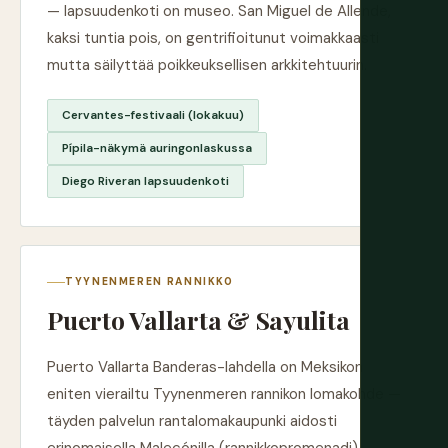
— lapsuudenkoti on museo. San Miguel de Allende,
kaksi tuntia pois, on gentrifioitunut voimakkaasti
mutta säilyttää poikkeuksellisen arkkitehtuurin.
Cervantes-festivaali (lokakuu)
Pípila-näkymä auringonlaskussa
Diego Riveran lapsuudenkoti
TYYNENMEREN RANNIKKO
Puerto Vallarta & Sayulita
Puerto Vallarta Banderas-lahdella on Meksikon
eniten vierailtu Tyynenmeren rannikon lomakohde —
täyden palvelun rantalomakaupunki aidosti