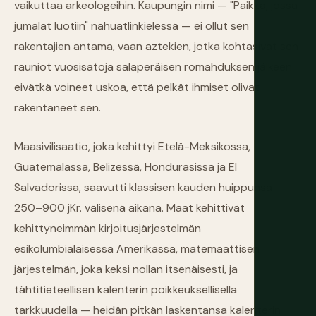
vaikuttaa arkeologeihin. Kaupungin nimi — "Paikka, jossa
jumalat luotiin" nahuatlinkielessä — ei ollut sen
rakentajien antama, vaan aztekien, jotka kohtasivat sen
rauniot vuosisatoja salaperäisen romahduksen jälkeen
eivätkä voineet uskoa, että pelkät ihmiset olivat
rakentaneet sen.
Maasivilisaatio, joka kehittyi Etelä-Meksikossa,
Guatemalassa, Belizessä, Hondurasissa ja El
Salvadorissa, saavutti klassisen kauden huippunsa
250–900 jKr. välisenä aikana. Maat kehittivät
kehittyneimmän kirjoitusjärjestelmän
esikolumbialaisessa Amerikassa, matemaattisen
järjestelmän, joka keksi nollan itsenäisesti, ja
tähtitieteellisen kalenterin poikkeuksellisella
tarkkuudella — heidän pitkän laskentansa kalenterin