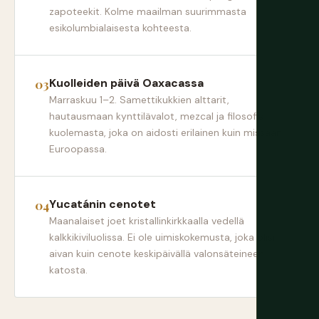
zapoteekit. Kolme maailman suurimmasta
esikolumbialaisesta kohteesta.
Kuolleiden päivä Oaxacassa
Marraskuu 1–2. Samettikukkien alttarit,
hautausmaan kynttilävalot, mezcal ja filosofia
kuolemasta, joka on aidosti erilainen kuin missään
Euroopassa.
Yucatánin cenotet
Maanalaiset joet kristallinkirkkaalla vedellä
kalkkikiviluolissa. Ei ole uimiskokemusta, joka olisi
aivan kuin cenote keskipäivällä valonsäteineen
katosta.