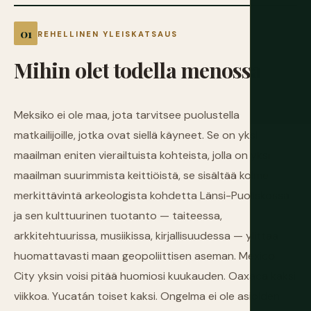
REHELLINEN YLEISKATSAUS
Mihin
olet
todella
menossa
Meksiko ei ole maa, jota tarvitsee puolustella
matkailijoille, jotka ovat siellä käyneet. Se on yksi
maailman eniten vierailtuista kohteista, jolla on yksi
maailman suurimmista keittiöistä, se sisältää kolme
merkittävintä arkeologista kohdetta Länsi-Puoliskossa
ja sen kulttuurinen tuotanto — taiteessa,
arkkitehtuurissa, musiikissa, kirjallisuudessa — ylittää
huomattavasti maan geopoliittisen aseman. Mexico
City yksin voisi pitää huomiosi kuukauden. Oaxaca kaksi
viikkoa. Yucatán toiset kaksi. Ongelma ei ole asioiden