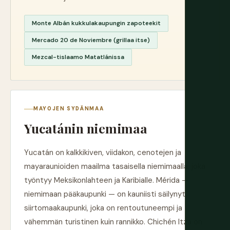
Monte Albán kukkulakaupungin zapoteekit
Mercado 20 de Noviembre (grillaa itse)
Mezcal-tislaamo Matatlánissa
MAYOJEN SYDÄNMAA
Yucatánin niemimaa
Yucatán on kalkkikiven, viidakon, cenotejen ja
mayaraunioiden maailma tasaisella niemimaalla, joka
työntyy Meksikonlahteen ja Karibialle. Mérida —
niemimaan pääkaupunki — on kauniisti säilynyt
siirtomaakaupunki, joka on rentoutuneempi ja
vähemmän turistinen kuin rannikko. Chichén Itzá on