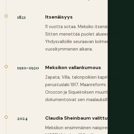
Itsenäisyys
1821
11 vuotta sotaa. Meksiko itsenäinen.
Sitten menettää puolet alueestaan
Yhdysvalloille seuraavan kolmen
vuosikymmenen aikana.
Meksikon vallankumous
1910–1920
Zapata, Villa, talonpoikien kapina. Uusi
perustuslaki 1917. Maanreformi. Riveran,
Orozcon ja Siqueiroksen muurit
dokumentoivat sen maalauksilla.
Claudia Sheinbaum valittu
2024
Meksikon ensimmäinen naispresidentti.