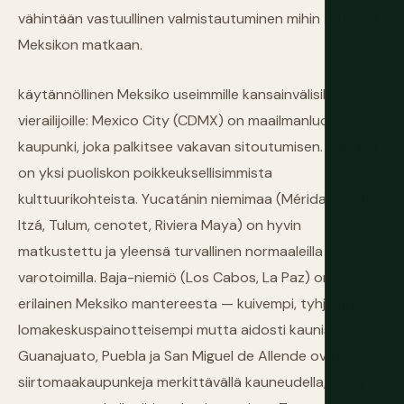
vähintään vastuullinen valmistautuminen mihin tahansa
Meksikon matkaan.
käytännöllinen Meksiko useimmille kansainvälisille
vierailijoille: Mexico City (CDMX) on maailmanluokan
kaupunki, joka palkitsee vakavan sitoutumisen. Oaxaca
on yksi puoliskon poikkeuksellisimmista
kulttuurikohteista. Yucatánin niemimaa (Mérida, Chichén
Itzá, Tulum, cenotet, Riviera Maya) on hyvin
matkustettu ja yleensä turvallinen normaaleilla
varotoimilla. Baja-niemiö (Los Cabos, La Paz) on
erilainen Meksiko mantereesta — kuivempi, tyhjempi,
lomakeskuspainotteisempi mutta aidosti kaunis.
Guanajuato, Puebla ja San Miguel de Allende ovat
siirtomaakaupunkeja merkittävällä kauneudella, jotka