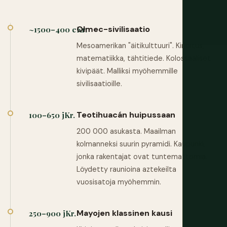
Olmec-sivilisaatio
~1500–400 eKr.
Mesoamerikan "äitikulttuuri". Kirjoitus,
matematiikka, tähtitiede. Kolossaaliset
kivipäät. Malliksi myöhemmille
sivilisaatioille.
Teotihuacán huipussaan
100–650 jKr.
200 000 asukasta. Maailman
kolmanneksi suurin pyramidi. Kaupunki,
jonka rakentajat ovat tuntemattomia.
Löydetty raunioina aztekeilta
vuosisatoja myöhemmin.
Mayojen klassinen kausi
250–900 jKr.