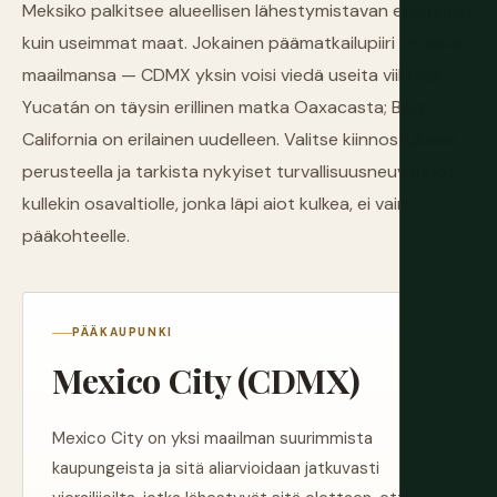
Meksiko palkitsee alueellisen lähestymistavan enemmän
kuin useimmat maat. Jokainen päämatkailupiiri on oma
maailmansa — CDMX yksin voisi viedä useita viikkoja;
Yucatán on täysin erillinen matka Oaxacasta; Baja
California on erilainen uudelleen. Valitse kiinnostuksesi
perusteella ja tarkista nykyiset turvallisuusneuvannot
kullekin osavaltiolle, jonka läpi aiot kulkea, ei vain
pääkohteelle.
PÄÄKAUPUNKI
Mexico City (CDMX)
Mexico City on yksi maailman suurimmista
kaupungeista ja sitä aliarvioidaan jatkuvasti