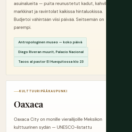
asuinalueita — puita reunustetut kadut, kahvilat,
markkinat ja ravintolat kaikissa hintaluokissa.
Budjetoi vähintään viisi päivää. Seitsemän on
parempi.
Antropologinen museo — koko päivä
Diego Riveran muurit, Palacio Nacional
Tacos al pastor El Huequitossa klo 23
KULTTUURIPÄÄKAUPUNKI
Oaxaca
Oaxaca City on monille vierailijoille Meksikon
kulttuurinen sydän — UNESCO-listattu