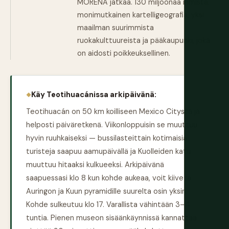
MORENA jatkaa. 130 miljoonaa ihmistä,
monimutkainen kartelligeografia, yksi
maailman suurimmista
ruokakulttuureista ja pääkaupunki, joka
on aidosti poikkeuksellinen.
Käy Teotihuacánissa arkipäivänä:
Teotihuacán on 50 km koilliseen Mexico Citystä ja
helposti päiväretkenä. Viikonloppuisin se muuttuu
hyvin ruuhkaiseksi — bussilasteittain kotimaisia
turisteja saapuu aamupäivällä ja Kuolleiden katu
muuttuu hitaaksi kulkueeksi. Arkipäivänä
saapuessasi klo 8 kun kohde aukeaa, voit kiivetä
Auringon ja Kuun pyramidille suurelta osin yksin.
Kohde sulkeutuu klo 17. Varallista vähintään 3–4
tuntia. Pienen museon sisäänkäynnissä kannattaa