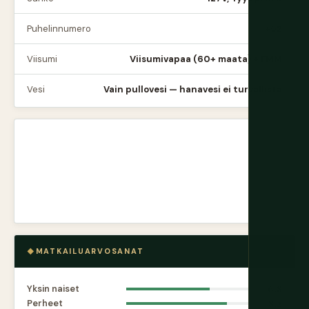
Puhelinnumero
+52
Viisumi
Viisumivapaa (60+ maata) + FMM
Vesi
Vain pullovesi — hanavesi ei turvallista
MATKAILUARVOSANAT
Yksin naiset
6.8
Perheet
8.2