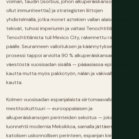
voiman, taudin (isorbus, johon alkuperäiskansoilla ei
ollut immuniteettia) ja strategisten liittojen
yhdistelmällä, jotka monet aztekien vallan alaiset kansat
tekivät, tuhosi imperiumin ja valtasi Tenochtitlánin 1521.
Tenochtitlánista tuli Mexico City, rakennettu raunioiden
päälle. Seuranneen valloituksen ja käännytyksen
prosessi tappoi arviolta 90 % alkuperäiskansan
väestöstä vuosisadan sisällä — pääasiassa epidemian
kautta mutta myös pakkotyön, nälän ja väkivallan
kautta.
Kolmen vuosisadan espanjalaista siirtomaavallan tuotti
mestitsokulttuuri — eurooppalaisen ja
alkuperäiskansojen perinteiden sekoitus — joka
luonnehtii modernia Meksikkoa, samalla jättäen
katolisen uskonnollisen perinteen, espanjan kielen ja