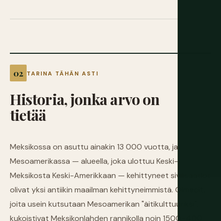
TARINA TÄHÄN ASTI
Historia,
jonka
arvo
on
tietää
Meksikossa on asuttu ainakin 13 000 vuotta, ja
Mesoamerikassa — alueella, joka ulottuu Keski-
Meksikosta Keski-Amerikkaan — kehittyneet sivilisaatiot
olivat yksi antiikin maailman kehittyneimmistä. Olmecit,
joita usein kutsutaan Mesoamerikan "äitikulttuuriksi",
kukoistivat Meksikonlahden rannikolla noin 1500–400