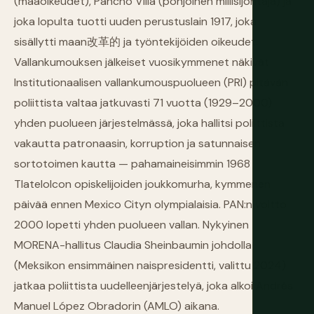
(maaoikeudet), Pancho Villa (pohjoinen miliisijohtaja) ja
joka lopulta tuotti uuden perustuslain 1917, joka
sisällytti maan改革的 ja työntekijöiden oikeudet.
Vallankumouksen jälkeiset vuosikymmenet näkivät
Institutionaalisen vallankumouspuolueen (PRI) pitävän
poliittista valtaa jatkuvasti 71 vuotta (1929–2000)
yhden puolueen järjestelmässä, joka hallitsi poliittista
vakautta patronaasin, korruption ja satunnaisen
sortotoimen kautta — pahamaineisimmin 1968
Tlatelolcon opiskelijoiden joukkomurha, kymmenen
päivää ennen Mexico Cityn olympialaisia. PAN:n voitto
2000 lopetti yhden puolueen vallan. Nykyinen
MORENA-hallitus Claudia Sheinbaumin johdolla
(Meksikon ensimmäinen naispresidentti, valittu 2024)
jatkaa poliittista uudelleenjärjestelyä, joka alkoi Andrés
Manuel López Obradorin (AMLO) aikana.