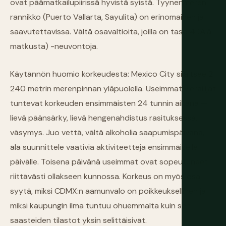
ovat päämatkailupiirissä hyvistä syistä. Tyynenmeren
rannikko (Puerto Vallarta, Sayulita) on erinomainen ja
saavutettavissa. Vältä osavaltioita, joilla on taso 4 (Älä
matkusta) -neuvontoja.
Käytännön huomio korkeudesta: Mexico City sijaitsee 2
240 metrin merenpinnan yläpuolella. Useimmat vierailijat
tuntevat korkeuden ensimmäisten 24 tunnin aikana —
lievä päänsärky, lievä hengenahdistus rasituksessa,
väsymys. Juo vettä, vältä alkoholia saapumispäivänä,
älä suunnittele vaativia aktiviteetteja ensimmäiselle
päivälle. Toisena päivänä useimmat ovat sopeutuneet
riittävästi ollakseen kunnossa. Korkeus on myös osa
syytä, miksi CDMX:n aamunvalo on poikkeuksellinen ja
miksi kaupungin ilma tuntuu ohuemmalta kuin sen
saasteiden tilastot yksin selittäisivät.