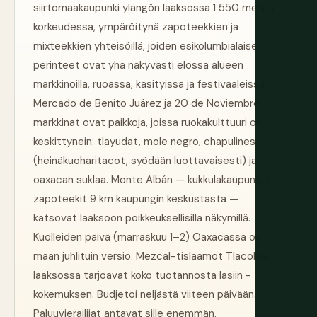
siirtomaakaupunki ylängön laaksossa 1 550 metrin
korkeudessa, ympäröitynä zapoteekkien ja
mixteekkien yhteisöillä, joiden esikolumbialaiset
perinteet ovat yhä näkyvästi elossa alueen
markkinoilla, ruoassa, käsityissä ja festivaaleissa.
Mercado de Benito Juárez ja 20 de Noviembre -
markkinat ovat paikkoja, joissa ruokakulttuuri on
keskittynein: tlayudat, mole negro, chapulines
(heinäkuoharitacot, syödään luottavaisesti) ja
oaxacan suklaa. Monte Albán — kukkulakaupungin
zapoteekit 9 km kaupungin keskustasta —
katsovat laaksoon poikkeuksellisilla näkymillä.
Kuolleiden päivä (marraskuu 1–2) Oaxacassa on
maan juhlituin versio. Mezcal-tislaamot Tlacolula-
laaksossa tarjoavat koko tuotannosta lasiin -
kokemuksen. Budjetoi neljästä viiteen päivään.
Paluuvierailijat antavat sille enemmän.