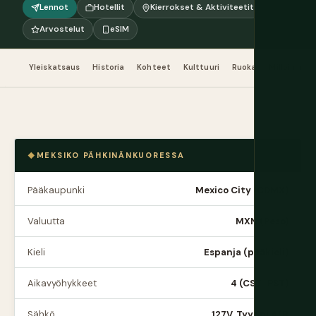
Lennot
Hotellit
Kierrokset & Aktiviteetit
Arvostelut
eSIM
Yleiskatsaus
Historia
Kohteet
Kulttuuri
Ruoka
Milloin me
MEKSIKO PÄHKINÄNKUORESSA
Pääkaupunki
Mexico City (CDMX)
Valuutta
MXN (Peso)
Kieli
Espanja (pääkieli)
Aikavyöhykkeet
4 (CST–PST)
Sähkö
127V, Tyyppi A/B