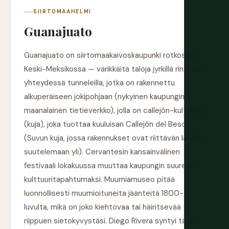
SIIRTOMAAHELMI
Guanajuato
Guanajuato on siirtomaakaivoskaupunki rotkossa
Keski-Meksikossa — värikkäitä taloja jyrkillä rinteillä,
yhteydessä tunneleilla, jotka on rakennettu
alkuperäiseen jokipohjaan (nykyinen kaupungin
maanalainen tietieverkko), jolla on callejón-kulttuuri
(kuja), joka tuottaa kuuluisan Callejón del Beson
(Suvun kuja, jossa rakennukset ovat riittävän lähellä
suutelemaan yli). Cervantesin kansainvälinen
festivaali lokakuussa muuttaa kaupungin suureksi
kulttuuritapahtumaksi. Muumiamuseo pitää
luonnollisesti muumioituneita jäänteitä 1800-
luvulta, mikä on joko kiehtovaa tai häiritsevää
riippuen sietokyvystäsi. Diego Rivera syntyi täällä