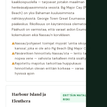
kaakkoispuolella — tarjoavat joitakin maailman
henkeäsalpaavimmista vesistä. Big Major Cay (Pig
Beach) on yksi Bahaman kuuluisimmista
nähtävyyksistä. George Town Great Exumassa on
pääkeskus. Rikollisuus on käytännössä olematonta.
Päähuoli on varmistaa, että varaat aidon Exuma-
kokemuksen eikä Nassau'n korvikkeen.
Nassau'pohjaiset toimijat myyvät 'uintia sikojen
kanssa', joka ei ole aito Pig Beach (Big Major Cay)
Päiväretkien hinnoittelu Nassau'sta — lento tai
nopea vene — vahvista tarkalleen mitä sisältyy
Rajoitettu majoitus tarkoittaa huippukausi
hinnoittelun olevan erittäin korkeaa — varaa
hyvissä ajoin
Harbour Island ja
ERITTÄIN MATALA
RISKI
Eleuthera