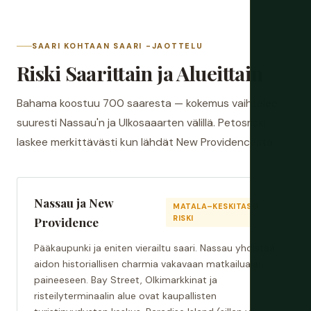
SAARI KOHTAAN SAARI -JAOTTELU
Riski Saarittain ja Alueittain
Bahama koostuu 700 saaresta — kokemus vaihtelee
suuresti Nassau'n ja Ulkosaaarten välillä. Petosriski
laskee merkittävästi kun lähdät New Providencesta.
Nassau ja New
MATALA–KESKITASO
RISKI
Providence
Pääkaupunki ja eniten vierailtu saari. Nassau yhdistää
aidon historiallisen charmia vakavaan matkailualan
paineeseen. Bay Street, Olkimarkkinat ja
risteilyterminaalin alue ovat kaupallisten