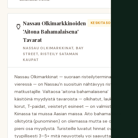
Nassau Olkimarkkinoiden
🏺
KESKITASO RISKI
'Aitona Bahamalaisena'
Tavarat
NASSAU OLKIMARKKINAT, BAY
STREET, RISTEILY SATAMAN
KAUPAT
Nassau Olkimarkkinat — suoraan risteilyterminaalin
vieressä — on Nassau'n suosituin nähtävyys risteily
matkustajille. Valtaosa 'aitona bahamalaisena'
käsitöinä myydyistä tavaroista — olkihatut, laukut,
korut, T-paidat, veistetyt esineet — on valmistettu
Kiinassa tai muissa Aasian maissa. Aito bahamalaista
olkityötä (punominen) on olemassa mutta se on
pieni osa myydystä. Turisteille luvatut hinnat ovat
tyypillisesti 3–5× mitä neuvottelu voi saavuttaa, ja