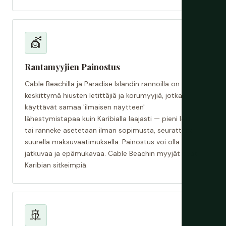
💇
Rantamyyjien Painostus
Cable Beachillä ja Paradise Islandin rannoilla on
keskittymä hiusten letittäjiä ja korumyyjiä, jotka
käyttävät samaa 'ilmaisen näytteen'
lähestymistapaa kuin Karibialla laajasti — pieni letti
tai ranneke asetetaan ilman sopimusta, seurattuna
suurella maksuvaatimuksella. Painostus voi olla
jatkuvaa ja epämukavaa. Cable Beachin myyjät ovat
Karibian sitkeimpiä.
🚢