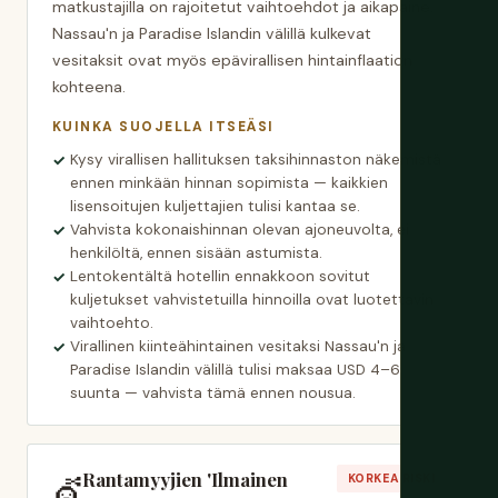
matkustajilla on rajoitetut vaihtoehdot ja aikapaine.
Nassau'n ja Paradise Islandin välillä kulkevat
vesitaksit ovat myös epävirallisen hintainflaation
kohteena.
KUINKA SUOJELLA ITSEÄSI
Kysy virallisen hallituksen taksihinnaston näkemistä
ennen minkään hinnan sopimista — kaikkien
lisensoitujen kuljettajien tulisi kantaa se.
Vahvista kokonaishinnan olevan ajoneuvolta, ei
henkilöltä, ennen sisään astumista.
Lentokentältä hotellin ennakkoon sovitut
kuljetukset vahvistetuilla hinnoilla ovat luotettavin
vaihtoehto.
Virallinen kiinteähintainen vesitaksi Nassau'n ja
Paradise Islandin välillä tulisi maksaa USD 4–6
suunta — vahvista tämä ennen nousua.
Rantamyyjien 'Ilmainen
💇
KORKEA RISKI