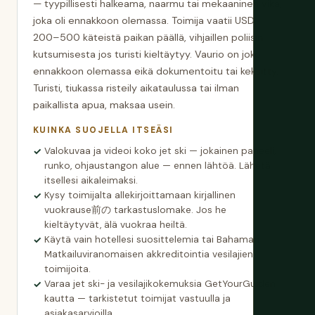
— tyypillisesti halkeama, naarmu tai mekaaninen vika,
joka oli ennakkoon olemassa. Toimija vaatii USD
200–500 käteistä paikan päällä, vihjaillen poliisin
kutsumisesta jos turisti kieltäytyy. Vaurio on joko
ennakkoon olemassa eikä dokumentoitu tai keksitty.
Turisti, tiukassa risteily aikataulussa tai ilman
paikallista apua, maksaa usein.
KUINKA SUOJELLA ITSEÄSI
Valokuvaa ja videoi koko jet ski — jokainen paneeli,
runko, ohjaustangon alue — ennen lähtöä. Lähetä
itsellesi aikaleimaksi.
Kysy toimijalta allekirjoittamaan kirjallinen
vuokrause前の tarkastuslomake. Jos he
kieltäytyvät, älä vuokraa heiltä.
Käytä vain hotellesi suosittelemia tai Bahaman
Matkailuviranomaisen akkreditointia vesilajien
toimijoita.
Varaa jet ski- ja vesilajikokemuksia GetYourGuiden
kautta — tarkistetut toimijat vastuulla ja
asiakasarvioilla.