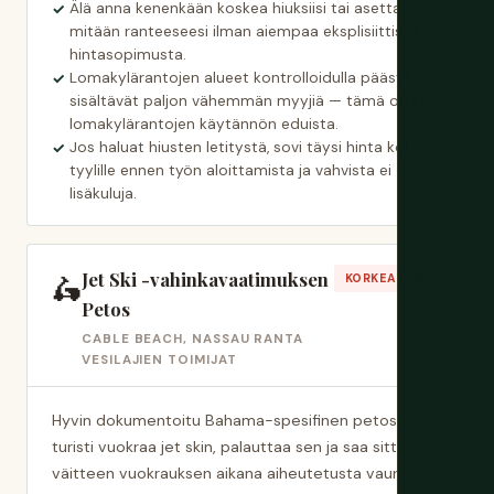
Älä anna kenenkään koskea hiuksiisi tai asettaa
mitään ranteeseesi ilman aiempaa eksplisiittistä
hintasopimusta.
Lomakylärantojen alueet kontrolloidulla pääsyllä
sisältävät paljon vähemmän myyjiä — tämä on yksi
lomakylärantojen käytännön eduista.
Jos haluat hiusten letitystä, sovi täysi hinta koko
tyylille ennen työn aloittamista ja vahvista ei
lisäkuluja.
Jet Ski -vahinkavaatimuksen
🛵
KORKEA RISKI
Petos
CABLE BEACH, NASSAU RANTA
VESILAJIEN TOIMIJAT
Hyvin dokumentoitu Bahama-spesifinen petos:
turisti vuokraa jet skin, palauttaa sen ja saa sitten
väitteen vuokrauksen aikana aiheutetusta vauriosta