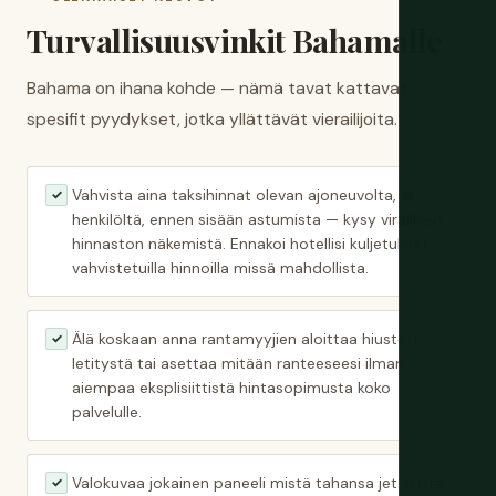
Turvallisuusvinkit Bahamalle
Bahama on ihana kohde — nämä tavat kattavat
spesifit pyydykset, jotka yllättävät vierailijoita.
Vahvista aina taksihinnat olevan ajoneuvolta, ei
✓
henkilöltä, ennen sisään astumista — kysy virallisen
hinnaston näkemistä. Ennakoi hotellisi kuljetukset
vahvistetuilla hinnoilla missä mahdollista.
Älä koskaan anna rantamyyjien aloittaa hiustesi
✓
letitystä tai asettaa mitään ranteeseesi ilman
aiempaa eksplisiittistä hintasopimusta koko
palvelulle.
Valokuvaa jokainen paneeli mistä tahansa jet skistä
✓