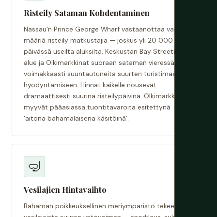
Risteily Sataman Kohdentaminen
Nassau'n Prince George Wharf vastaanottaa valtavia
määriä risteily matkustajia — joskus yli 20 000
päivässä useilta aluksilta. Keskustan Bay Streetin
alue ja Olkimarkkinat suoraan sataman vieressä ovat
voimakkaasti suuntautuneita suurten turistimäärien
hyödyntämiseen. Hinnat kaikelle nousevat
dramaattisesti suurina risteilypäivinä. Olkimarkkinat
myyvät pääasiassa tuontitavaroita esitettynä
'aitona bahamalaisena käsitöinä'.
🤿
Vesilajien Hintavaihto
Bahaman poikkeuksellinen meriympäristö tekee