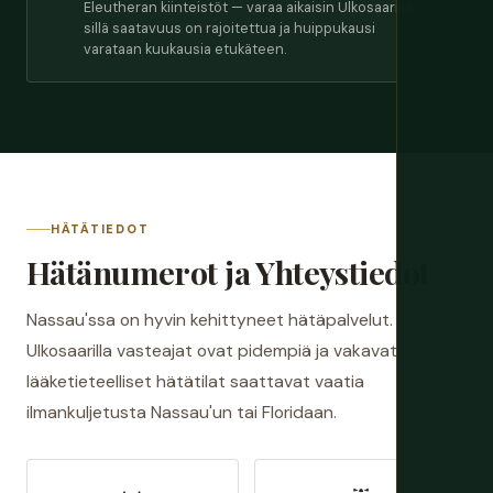
Eleutheran kiinteistöt — varaa aikaisin Ulkosaarille
sillä saatavuus on rajoitettua ja huippukausi
varataan kuukausia etukäteen.
HÄTÄTIEDOT
Hätänumerot ja Yhteystiedot
Nassau'ssa on hyvin kehittyneet hätäpalvelut.
Ulkosaarilla vasteajat ovat pidempiä ja vakavat
lääketieteelliset hätätilat saattavat vaatia
ilmankuljetusta Nassau'un tai Floridaan.