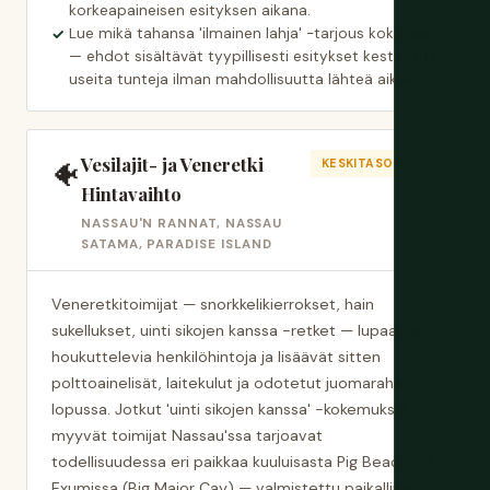
korkeapaineisen esityksen aikana.
Lue mikä tahansa 'ilmainen lahja' -tarjous kokonaan
— ehdot sisältävät tyypillisesti esitykset kestävänä
useita tunteja ilman mahdollisuutta lähteä aikaisin.
Vesilajit- ja Veneretki
🐠
KESKITASO RISKI
Hintavaihto
NASSAU'N RANNAT, NASSAU
SATAMA, PARADISE ISLAND
Veneretkitoimijat — snorkkelikierrokset, hain
sukellukset, uinti sikojen kanssa -retket — lupaavat
houkuttelevia henkilöhintoja ja lisäävät sitten
polttoainelisät, laitekulut ja odotetut juomarahat
lopussa. Jotkut 'uinti sikojen kanssa' -kokemuksia
myyvät toimijat Nassau'ssa tarjoavat
todellisuudessa eri paikkaa kuuluisasta Pig Beachistä
Exumissa (Big Major Cay) — valmistettu paikallinen