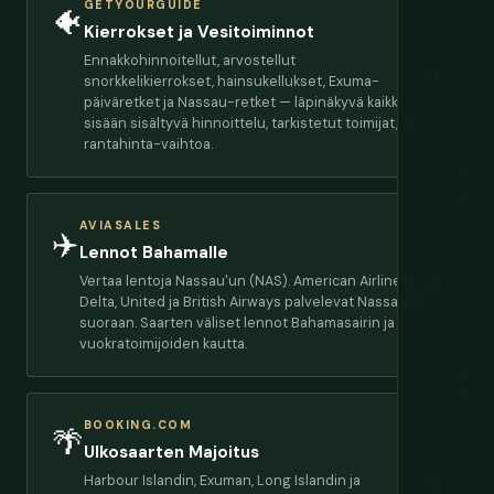
GETYOURGUIDE
🐠
Kierrokset ja Vesitoiminnot
Ennakkohinnoitellut, arvostellut
→
snorkkelikierrokset, hainsukellukset, Exuma-
päiväretket ja Nassau-retket — läpinäkyvä kaikki
sisään sisältyvä hinnoittelu, tarkistetut toimijat, ei
rantahinta-vaihtoa.
AVIASALES
✈️
Lennot Bahamalle
Vertaa lentoja Nassau'un (NAS). American Airlines,
→
Delta, United ja British Airways palvelevat Nassau'ta
suoraan. Saarten väliset lennot Bahamasairin ja
vuokratoimijoiden kautta.
BOOKING.COM
🌴
Ulkosaarten Majoitus
Harbour Islandin, Exuman, Long Islandin ja
→