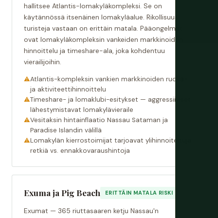
hallitsee Atlantis-lomakyläkompleksi. Se on
käytännössä itsenäinen lomakyläalue. Rikollisuus
turisteja vastaan on erittäin matala. Pääongelmat
ovat lomakyläkompleksin vankeiden markkinoiden
hinnoittelu ja timeshare-ala, joka kohdentuu
vierailijoihin.
Atlantis-kompleksin vankien markkinoiden ruoka-
ja aktiviteettihinnoittelu
Timeshare- ja lomaklubi-esitykset — aggressiiviset
lähestymistavat lomakylävieraile
Vesitaksin hintainflaatio Nassau Sataman ja
Paradise Islandin välillä
Lomakylän kierrostoimijat tarjoavat ylihinnoiteltuja
retkiä vs. ennakkovaraushintoja
Exuma ja Pig Beach
ERITTÄIN MATALA RISKI
Exumat — 365 riuttasaaren ketju Nassau'n