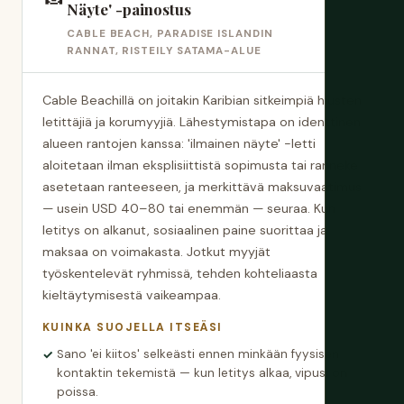
Näyte' -painostus
CABLE BEACH, PARADISE ISLANDIN
RANNAT, RISTEILY SATAMA-ALUE
Cable Beachillä on joitakin Karibian sitkeimpiä hiusten
letittäjiä ja korumyyjiä. Lähestymistapa on identtinen
alueen rantojen kanssa: 'ilmainen näyte' -letti
aloitetaan ilman eksplisiittistä sopimusta tai ranneke
asetetaan ranteeseen, ja merkittävä maksuvaatimus
— usein USD 40–80 tai enemmän — seuraa. Kun
letitys on alkanut, sosiaalinen paine suorittaa ja
maksaa on voimakasta. Jotkut myyjät
työskentelevät ryhmissä, tehden kohteliaasta
kieltäytymisestä vaikeampaa.
KUINKA SUOJELLA ITSEÄSI
Sano 'ei kiitos' selkeästi ennen minkään fyysisen
kontaktin tekemistä — kun letitys alkaa, vipusi on
poissa.