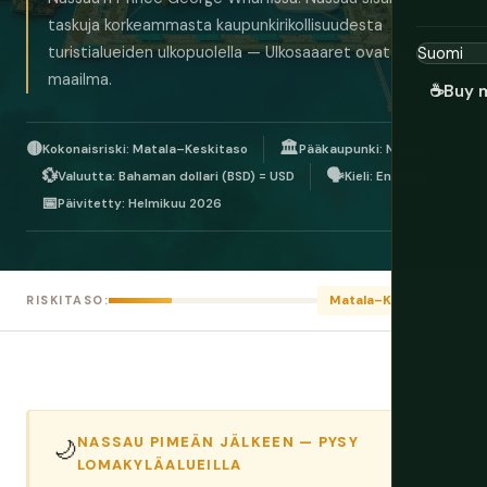
taskuja korkeammasta kaupunkirikollisuudesta
turistialueiden ulkopuolella — Ulkosaaaret ovat aivan eri
maailma.
☕
Buy 
🟡
🏛️
Kokonaisriski: Matala–Keskitaso
Pääkaupunki: Nassau
💱
🗣️
Valuutta: Bahaman dollari (BSD) = USD
Kieli: Englanti
📅
Päivitetty: Helmikuu 2026
Matala–Keskitaso
RISKITASO:
NASSAU PIMEÄN JÄLKEEN — PYSY
🌙
LOMAKYLÄALUEILLA