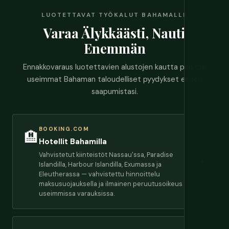
LUOTETTAVAT TYÖKALUT BAHAMALLE
Varaa Älykkäästi, Nauti
Enemmän
Ennakkovaraus luotettavien alustojen kautta poistaa
useimmat Bahaman taloudelliset pyydykset ennen
saapumistasi.
BOOKING.COM
🏨
Hotellit Bahamilla
Vahvistetut kiinteistöt Nassau'ssa, Paradise
→
Islandilla, Harbour Islandilla, Exumassa ja
Eleutherassa — vahvistettu hinnoittelu
maksusuojauksella ja ilmainen peruutusoikeus
useimmissa varauksissa.