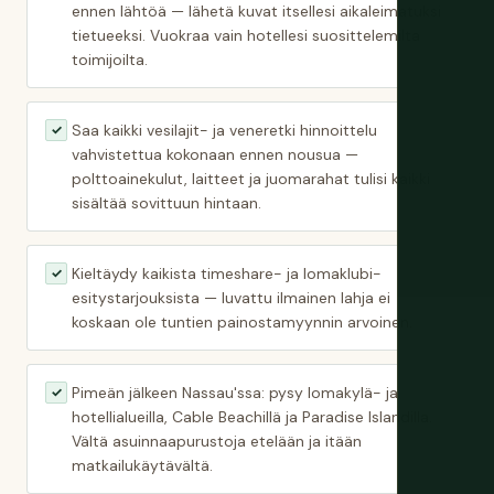
ennen lähtöä — lähetä kuvat itsellesi aikaleimatuksi
tietueeksi. Vuokraa vain hotellesi suosittelemilta
toimijoilta.
Saa kaikki vesilajit- ja veneretki hinnoittelu
✓
vahvistettua kokonaan ennen nousua —
polttoainekulut, laitteet ja juomarahat tulisi kaikki
sisältää sovittuun hintaan.
Kieltäydy kaikista timeshare- ja lomaklubi-
✓
esitystarjouksista — luvattu ilmainen lahja ei
koskaan ole tuntien painostamyynnin arvoinen.
Pimeän jälkeen Nassau'ssa: pysy lomakylä- ja
✓
hotellialueilla, Cable Beachillä ja Paradise Islandilla.
Vältä asuinnaapurustoja etelään ja itään
matkailukäytävältä.