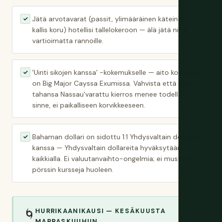
Jätä arvotavarat (passit, ylimääräinen käteinen,
✓
kallis koru) hotellisi tallelokeroon — älä jätä niitä
vartioimatta rannoille.
'Uinti sikojen kanssa' -kokemukselle — aito kokemus
✓
on Big Major Cayssa Exumissa. Vahvista että mikä
tahansa Nassau'varattu kierros menee todella
sinne, ei paikalliseen korvikkeeseen.
Bahaman dollari on sidottu 1:1 Yhdysvaltain dollarin
✓
kanssa — Yhdysvaltain dollareita hyväksytään
kaikkialla. Ei valuutanvaihto-ongelmia; ei mustan
pörssin kursseja huoleen.
HURRIKAANIKAUSI — KESÄKUUSTA
🌀
MARRASKUUHUN