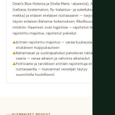
Dean's Blue Holesta ja Stella Maris -alueesta), Andros
(valtava, koskematon, fly-kalastus- ja sukelluksen
mekka) ja etäiset eteläiset riuttasaaret — tarjoavat
täysin erilaisen Bahama-kokemuksen. Rikollisuus on
mitätön. Haasteet ovat logistisia — rajoitetut lennot,
rajoitettu majoitus, rajoitetut palvelut.
Erittäin rajoitettu majoitus — varaa kuukausia
etukäteen huippukauteen
Bahamasair ja vuokrapalvelut palvelevat näitä
saaria — varaa aikaisin ja vahvista aikataulut
Polttoaine ja tarvikkeet erittäin rajoitettuja etäisillä
riuttasaarilla — itsevarmat veneilijät täytyy
suunnitella huolellisesti
OLENNAISET NEUVOT