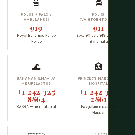
🚨
🚔
POLIISI / PALO /
POLIISI
AMBULANSSI
(VAIHTOEHTOINEN)
919
911
Royal Bahamas Police
Sekä 911 että 919 toimivat
Force
Bahamalla
🌊
🏥
BAHAMAN ILMA- JA
PRINCESS MARGARET
MERIPELASTUS
HOSPITAL
+1 242 325
+1 242 322
8864
2861
BASRA — merihätätilat
Pää julkinen sairaala,
Nassau