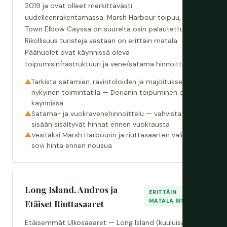
2019 ja ovat olleet merkittävästi
uudelleenrakentamassa. Marsh Harbour toipuu, Hope
Town Elbow Cayssa on suurelta osin palautettu.
Rikollisuus turisteja vastaan on erittäin matala.
Päähuolet ovat käynnissä oleva
toipumisinfrastruktuuri ja vene/satama hinnoittelu.
Tarkista satamien, ravintoloiden ja majoituksen
nykyinen toimintatila — Dorianin toipuminen on
käynnissä
Satama- ja vuokravenehinnoittelu — vahvista kaikki
sisään sisältyvät hinnat ennen vuokrausta
Vesitaksi Marsh Harbourin ja riuttasaarten välillä —
sovi hinta ennen nousua
Long Island, Andros ja
ERITTÄIN
MATALA RISKI
Etäiset Riuttasaaret
Etäisemmät Ulkosaaaret — Long Island (kuuluisa