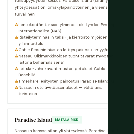
turistipyydysten keskus. Paradise Island (sillan yli
yhteydessä) on lomakyläpainotteinen ja yleensä
turvallinen.
Lentokentän taksien ylihinnoittelu Lynden Pindling
Internationalilta (NAS)
Risteilyterminaalin taksi- ja kierrostoimijoiden
ylihinnoittelu
Cable Beachin hiusten letitys painostusmyyjät
Nassau Olkimarkkinoiden tuontitavarat myydään
'aitona bahamalaisena'
Jet ski -vahinkavaatimusten petokset Cable
Beachillä
Timeshare-esitysten painostus Paradise Islandilla
Nassau'n etelä-/itäasuinalueet — vältä aina
turisteina
Paradise Island
MATALA RISKI
Nassau'n kanssa sillan yli yhteydessä, Paradise Island