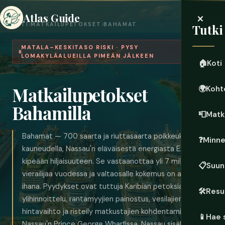
×
Atlas Guide
KOTI
›
MATKAILUPETOKSET
›
BAHAMAT
Tutki
MATALA–KESKITASO RISKI · PYSY
LOMAKYLÄALUEILLA PIMEÄN JÄLKEEN
🏠
Koti
Matkailupetokset
🌍
Koht
Bahamilla
📮
Matk
Bahamat — 700 saarta ja riuttasaarta poikkeuksellisella
❓
Minn
kauneudella, Nassau'n eläväisestä energiasta Exumojen
kipeään hiljaisuuteen. Se vastaanottaa yli 7 miljoonaa
📋
Suun
vierailijaa vuodessa ja valtaosalle kokemus on aidosti
ihana. Pyydykset ovat tuttuja Karibian petoksia: taksien
🛠️
Resu
ylihinnoittelu, rantamyyjien painostus, vesilajien
hintavaihto ja risteily matkustajien kohdentaminen
📱
Hae 
Nassau'n Prince George Wharfissa. Nassau sisältää