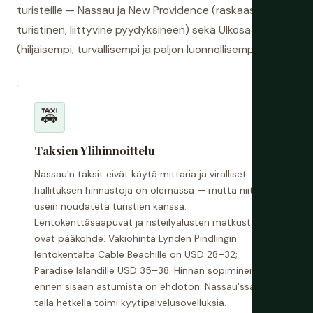
turisteille — Nassau ja New Providence (raskaasti
turistinen, liittyvine pyydyksineen) sekä Ulkosaaaret
(hiljaisempi, turvallisempi ja paljon luonnollisempi).
🚕
Taksien Ylihinnoittelu
Nassau'n taksit eivät käytä mittaria ja viralliset
hallituksen hinnastoja on olemassa — mutta niitä ei
usein noudateta turistien kanssa.
Lentokenttäsaapuvat ja risteilyalusten matkustajat
ovat pääkohde. Vakiohinta Lynden Pindlingin
lentokentältä Cable Beachille on USD 28–32;
Paradise Islandille USD 35–38. Hinnan sopiminen
ennen sisään astumista on ehdoton. Nassau'ssa ei
tällä hetkellä toimi kyytipalvelusovelluksia.