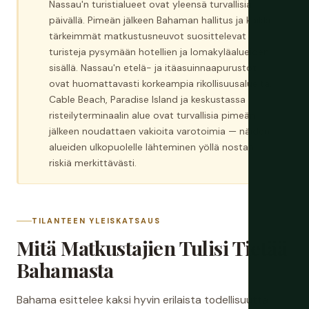
Nassau'n turistialueet ovat yleensä turvallisia
päivällä. Pimeän jälkeen Bahaman hallitus ja kaikki
tärkeimmät matkustusneuvot suosittelevat
turisteja pysymään hotellien ja lomakyläalueiden
sisällä. Nassau'n etelä- ja itäasuinnaapurustot
ovat huomattavasti korkeampia rikollisuusalueita.
Cable Beach, Paradise Island ja keskustassa
risteilyterminaalin alue ovat turvallisia pimeän
jälkeen noudattaen vakioita varotoimia — näiden
alueiden ulkopuolelle lähteminen yöllä nostaa
riskiä merkittävästi.
TILANTEEN YLEISKATSAUS
Mitä Matkustajien Tulisi Tietää
Bahamasta
Bahama esittelee kaksi hyvin erilaista todellisuutta