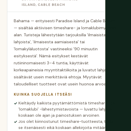
ISLAND, CABLE BEACH
Bahama — erityisesti Paradise Island ja Cable Beach
— sisältää aktiivisen timeshare- ja lomaklubimyynnin
alan. Turisteja lähestytään tarjouksilla 'ilmaisista
lahjoista', 'ilmaisesta aamiaisesta' tai
'lomakyläluotosta' vastineeksi '90 minuutin
esityksestä'. Nämä esitykset kestävät
rutiininomaisesti 3–4 tuntia, käyttävät
korkeapaineisia myyntitaktiikoita ja luvatut lahjat
sisältävät usein merkittäviä ehtoja. Myytävät
taloudelliset tuotteet ovat usein huonoa arvoa.
KUINKA SUOJELLA ITSEÄSI
Kieltäydy kaikista pyytämättömistä timeshare- tai
'lomaklubi' -lähestymistavoista — luvattu lahja ei
koskaan ole ajan ja painostuksen arvoinen.
Jos olet kiinnostunut timeshare-tuotteesta, tutki
se itsenäisesti eikä koskaan allekirjoita mitään