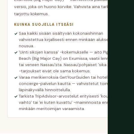
versio, joka on huono korvike. Vahvista aina tarkka
tarjottu kokemus.
KUINKA SUOJELLA ITSEÄSI
Saa kaikki sisään sisältyvän kokonaishinnan
vahvistettua kirjallisesti ennen minkään aluksen
nousua.
'Uinti sikojen kanssa' -kokemukselle — aito Pig
Beach (Big Major Cay) on Exumissa, vaatii lennon
tai veneen Nassau'sta. Nassau'pohjaiset 'sika uinti'
-tarjoukset eivät ole sama kokemus.
Varaa merikierroksia GetYourGuiden tai hotellisi
concierge-palvelun kautta — vahvistetut toimijat
läpinäkyvällä hinnoittelulla.
Tarkista TripAdvisor-arvostelut erityisesti 'koukku ja
vaihto' tai 'ei kuten kuvattu' -maininnoista ennen
minkään meritoimijan varaamista.