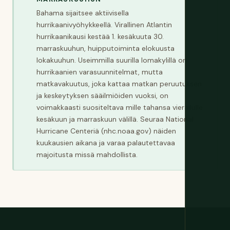
Bahama sijaitsee aktiivisella
hurrikaanivyöhykkeellä. Virallinen Atlantin
hurrikaanikausi kestää 1. kesäkuuta 30.
marraskuuhun, huipputoiminta elokuusta
lokakuuhun. Useimmilla suurilla lomakylillä on
hurrikaanien varasuunnitelmat, mutta
matkavakuutus, joka kattaa matkan peruutuksen
ja keskeytyksen sääilmiöiden vuoksi, on
voimakkaasti suositeltava mille tahansa vierailulle
kesäkuun ja marraskuun välillä. Seuraa National
Hurricane Centeriä (nhc.noaa.gov) näiden
kuukausien aikana ja varaa palautettavaa
majoitusta missä mahdollista.