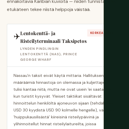
ennakoitavia Karibian kuvioita — niiden tunnistaminen
etukäteen tekee niistä helppoja väistää.
Lentokenttä- ja
✈️
KORKEA RISKI
Risteilyterminaali Taksipetos
LYNDEN PINDLINGIN
LENTOKENTTÄ (NAS), PRINCE
GEORGE WHARF
Nassau'n taksit eivät käytä mittaria. Hallituksen
määräämiä hinnastoja on olemassa ja kuljettajien
tulisi kantaa niitä, mutta ne ovat usein 'ei saatavilla'
kun turistit kysyvät. Yleiset taktiikat sisältävät
hinnoittelun henkilöltä ajoneuvon sijaan (tehdäkseen
USD 30 kyydistä USD 90 kolmelle hengelle), väitteen
'huippukausilisästä' kiireisinä risteilypäivinä ja
ylihinnoitellut hinnat risteilylaitureilta, joissa