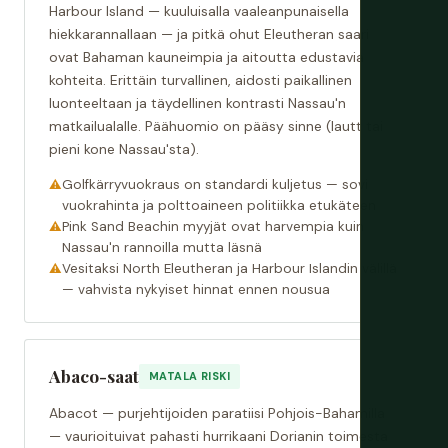
Harbour Island — kuuluisalla vaaleanpunaisella
hiekkarannallaan — ja pitkä ohut Eleutheran saari
ovat Bahaman kauneimpia ja aitoutta edustavia
kohteita. Erittäin turvallinen, aidosti paikallinen
luonteeltaan ja täydellinen kontrasti Nassau'n
matkailualalle. Päähuomio on pääsy sinne (lautt tai
pieni kone Nassau'sta).
Golfkärryvuokraus on standardi kuljetus — sovi
vuokrahinta ja polttoaineen politiikka etukäteen
Pink Sand Beachin myyjät ovat harvempia kuin
Nassau'n rannoilla mutta läsnä
Vesitaksi North Eleutheran ja Harbour Islandin välillä
— vahvista nykyiset hinnat ennen nousua
Abaco-saat
MATALA RISKI
Abacot — purjehtijoiden paratiisi Pohjois-Bahamilla
— vaurioituivat pahasti hurrikaani Dorianin toimesta