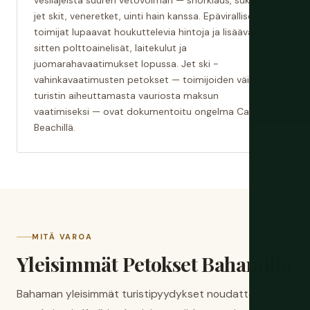
vesilajeista suuren vetovoiman — snorklaus, sukellus,
jet skit, veneretket, uinti hain kanssa. Epäviralliset
toimijat lupaavat houkuttelevia hintoja ja lisäävät
sitten polttoainelisät, laitekulut ja
juomarahavaatimukset lopussa. Jet ski -
vahinkavaatimusten petokset — toimijoiden väite
turistin aiheuttamasta vauriosta maksun
vaatimiseksi — ovat dokumentoitu ongelma Cable
Beachillä.
MITÄ VAROA
Yleisimmät Petokset Bahamilla
Bahaman yleisimmät turistipyydykset noudattavat