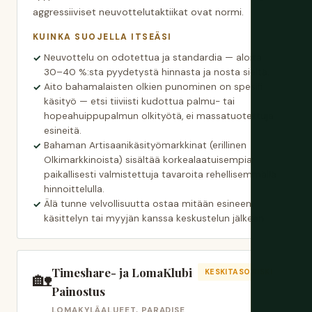
aggressiiviset neuvottelutaktiikat ovat normi.
KUINKA SUOJELLA ITSEÄSI
Neuvottelu on odotettua ja standardia — aloita
30–40 %:sta pyydetystä hinnasta ja nosta sieltä.
Aito bahamalaisten olkien punominen on spesifi
käsityö — etsi tiiviisti kudottua palmu- tai
hopeahuippupalmun olkityötä, ei massatuotettuja
esineitä.
Bahaman Artisaanikäsityömarkkinat (erillinen
Olkimarkkinoista) sisältää korkealaatuisempia
paikallisesti valmistettuja tavaroita rehellisemmällä
hinnoittelulla.
Älä tunne velvollisuutta ostaa mitään esineen
käsittelyn tai myyjän kanssa keskustelun jälkeen.
Timeshare- ja LomaKlubi
🏡
KESKITASO RISKI
Painostus
LOMAKYLÄALUEET, PARADISE