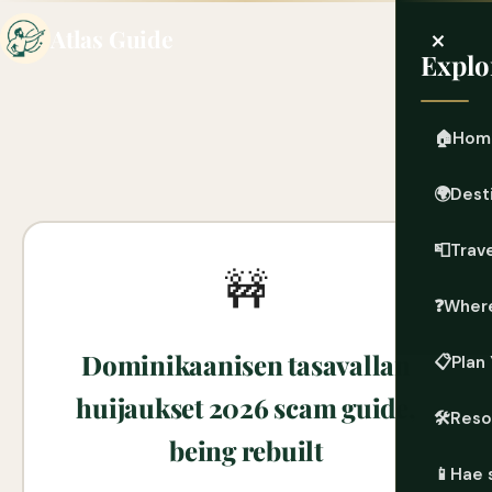
×
Atlas Guide
Explo
🏠
Hom
🌍
Dest
📮
Trave
🚧
❓
Where
Dominikaanisen tasavallan
📋
Plan 
huijaukset 2026 scam guide,
🛠️
Reso
being rebuilt
📱
Hae 