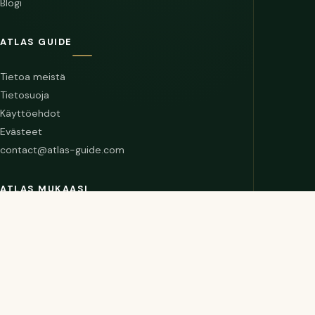
Blogi
ATLAS GUIDE
Tietoa meistä
Tietosuoja
Käyttöehdot
Evästeet
contact@atlas-guide.com
ATLAS MUKAASI
SELAIN
🧭
Chrome-laajennus
ANDROID
📱
Hanki Google Playsta