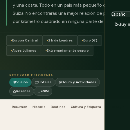
y una costa. Todo en un país más pequeño que
Suiza. No encontrarás una mejor relación de paisajes
por kilómetro cuadrado en ninguna parte de Europa.
☕
Buy 
Europa Central
2 h de Londres
Euro (€)
Alpes Julianos
Extremadamente seguro
RESERVAR ESLOVENIA
Vuelos
Hoteles
Tours y Actividades
Reseñas
eSIM
Resumen
Historia
Destinos
Cultura y Etiqueta
Comida y Beb