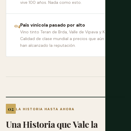
vive 100 años. Nada como esto.
País vinícola pasado por alto
Vino tinto Teran de Brda, Valle de Vipava y Karst.
Calidad de clase mundial a precios que aún no
han alcanzado la reputación.
LA HISTORIA HASTA AHORA
Una
Historia
que
Vale
la