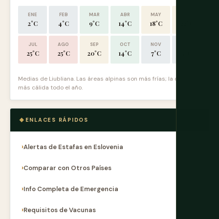
ENE
FEB
MAR
ABR
MAY
JUN
2°C
4°C
9°C
14°C
18°C
22°C
JUL
AGO
SEP
OCT
NOV
DIC
25°C
25°C
20°C
14°C
7°C
3°C
Medias de Liubliana. Las áreas alpinas son más frías; la costa es
más cálida todo el año.
ENLACES RÁPIDOS
Alertas de Estafas en Eslovenia
Comparar con Otros Países
Info Completa de Emergencia
Requisitos de Vacunas