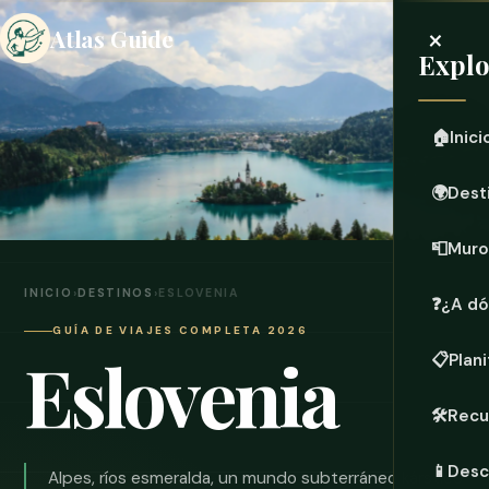
×
Atlas Guide
Explo
🏠
Inici
🌍
Dest
📮
Muro
INICIO
›
DESTINOS
›
ESLOVENIA
❓
¿A dó
GUÍA DE VIAJES COMPLETA 2026
Eslovenia
📋
Plani
🛠️
Recu
📱
Desc
Alpes, ríos esmeralda, un mundo subterráneo kárstico