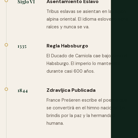
Asentamiento Eslavo
Siglo VI
Tribus eslavas se asientan en la región
alpina oriental. El idioma esloveno echa
raíces y nunca se va.
Regla Habsburgo
1335
El Ducado de Carniola cae bajo control
Habsburgo. El imperio lo mantendrá
durante casi 600 años.
Zdravljica Publicada
1844
France Prešeren escribe el poema que
se convertirá en el himno nacional. Un
brindis por la paz y la hermandad
humana.