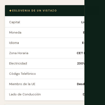
ESLOVENIA DE UN VISTAZO
Capital
Liubliana
Moneda
Euro (€)
Idioma
Esloveno
Zona Horaria
CET (UTC+1)
Electricidad
230V, Tipo F
Código Telefónico
+386
Miembro de la UE
Desde 2004
Lado de Conducción
Derecho