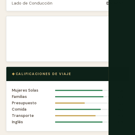
Lado de Conducción
Derecho
CALIFICACIONES DE VIAJE
Mujeres Solas
8.8
Familias
9.0
Presupuesto
5.5
Comida
8.5
Transporte
7.5
Inglés
8.8