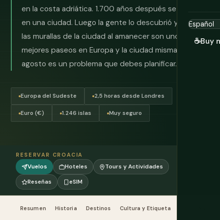
en la costa adriática. 1.700 años después se convirtió
en una ciudad. Luego la gente lo descubrió y ahora
las murallas de la ciudad al amanecer son uno de los
☕
Buy 
mejores paseos en Europa y la ciudad misma en
agosto es un problema que debes planificar.
Europa del Sudeste
2,5 horas desde Londres
Euro (€)
1.246 islas
Muy seguro
RESERVAR CROACIA
Vuelos
Hoteles
Tours y Actividades
Reseñas
eSIM
Resumen
Historia
Destinos
Cultura y Etiqueta
Comida y Beb