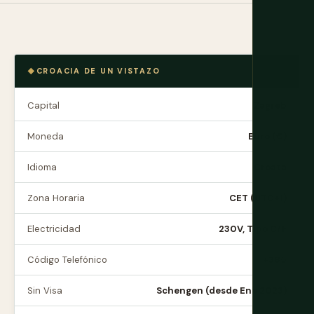
CROACIA DE UN VISTAZO
Capital
Zagreb
Moneda
Euro (€)
Idioma
Croata
Zona Horaria
CET (UTC+1)
Electricidad
230V, Tipo C/F
Código Telefónico
+385
Sin Visa
Schengen (desde Ene 2023)