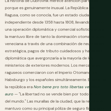
La historia de Dubrovnik merece atención particular
porque es genuinamente inusual. La República de
Ragusa, como se conocía, fue un estado ciudad
independiente desde 1358 hasta 1808, llevando a cabo
una operación diplomática y comercial sofisticada que
la mantuvo libre de tanto la dominación otomana como
veneciana a través de una combinación de neutralidad
estratégica, pagos de tributo cuidadosos y habilidad
diplomática que avergonzaría a la mayoría de los
ministerios de exteriores modernos. Los mercaderes
raguseos comerciaron con el Imperio Otomano, los
Habsburgo y los españoles simultáneamente. El lema de
la república era
Non bene pro toto libertas venditur
auro
— "La libertad no se vende bien por todo el oro
del mundo." Las murallas de la ciudad, que la república
mantuvo como su principal póliza de seguro física, son