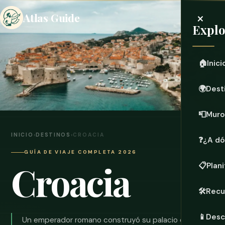
×
Atlas Guide
Explo
🏠
Inici
🌍
Dest
📮
Muro
INICIO
›
DESTINOS
›
CROACIA
❓
¿A dó
GUÍA DE VIAJE COMPLETA 2026
Croacia
📋
Plani
🛠️
Recu
📱
Desc
Un emperador romano construyó su palacio de retiro