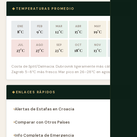
TEMPERATURAS PROMEDIO
ENE
FEB
MAR
ABR
MAY
JUN
8°C
9°C
12°C
15°C
19°C
24°C
JUL
AGO
SEP
OCT
NOV
DIC
27°C
27°C
23°C
18°C
13°C
9°C
Costa de Split/Dalmacia. Dubrovnik ligeramente más cálido.
Zagreb 5–8°C más fresco. Mar pico en 26–28°C en agosto.
ENLACES RÁPIDOS
Alertas de Estafas en Croacia
Comparar con Otros Países
Info Completa de Emergencia