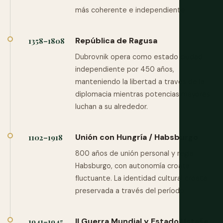
más coherente e independiente.
República de Ragusa
1358–1808
Dubrovnik opera como estado ciudad
independiente por 450 años,
manteniendo la libertad a través de la
diplomacia mientras potencias mayores
luchan a su alrededor.
Unión con Hungría / Habsburgo
1102–1918
800 años de unión personal y regla
Habsburgo, con autonomía croata
fluctuante. La identidad cultural croata
preservada a través del período.
II Guerra Mundial y Estado Ustaše
1941–1945