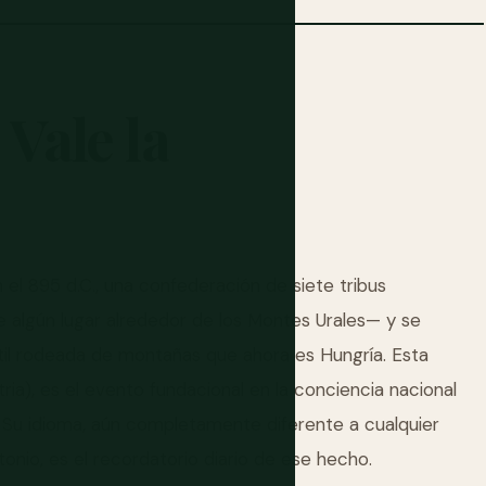
Vale
la
el 895 d.C., una confederación de siete tribus
 algún lugar alrededor de los Montes Urales— y se
rtil rodeada de montañas que ahora es Hungría. Esta
ria), es el evento fundacional en la conciencia nacional
 Su idioma, aún completamente diferente a cualquier
tonio, es el recordatorio diario de ese hecho.