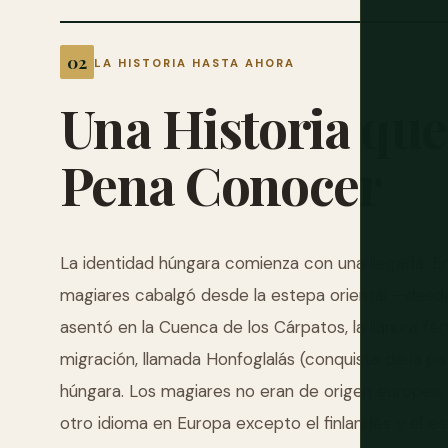
LA HISTORIA HASTA AHORA
Una
Historia
que
Pena
Conocer
La identidad húngara comienza con una llegada. En 
magiares cabalgó desde la estepa oriental —desde
asentó en la Cuenca de los Cárpatos, la llanura fé
migración, llamada Honfoglalás (conquista de la pat
húngara. Los magiares no eran de origen europeo.
otro idioma en Europa excepto el finlandés y el es