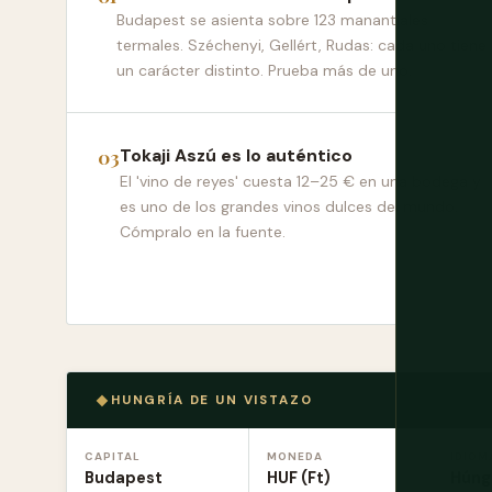
Budapest se asienta sobre 123 manantiales
termales. Széchenyi, Gellért, Rudas: cada uno tiene
un carácter distinto. Prueba más de uno.
Tokaji Aszú es lo auténtico
El 'vino de reyes' cuesta 12–25 € en una bodega y
es uno de los grandes vinos dulces del mundo.
Cómpralo en la fuente.
HUNGRÍA DE UN VISTAZO
CAPITAL
MONEDA
IDIOM
Budapest
HUF (Ft)
Húng