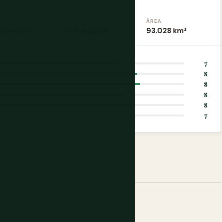
UCCIÓN
POBLACIÓN
ÁREA
 derecho
~9,7 millones
93.028 km²
7
8
8
8
8
7