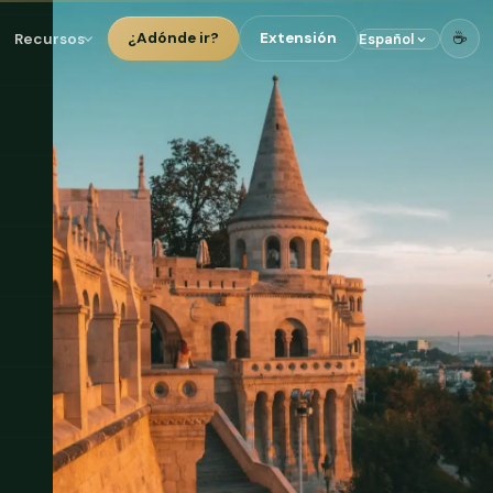
☕
Recursos
¿Adónde ir?
Extensión