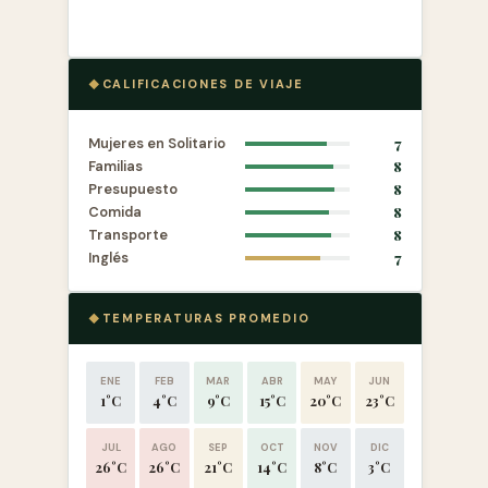
CALIFICACIONES DE VIAJE
Mujeres en Solitario
7
Familias
8
Presupuesto
8
Comida
8
Transporte
8
Inglés
7
TEMPERATURAS PROMEDIO
ENE
FEB
MAR
ABR
MAY
JUN
1°C
4°C
9°C
15°C
20°C
23°C
JUL
AGO
SEP
OCT
NOV
DIC
26°C
26°C
21°C
14°C
8°C
3°C