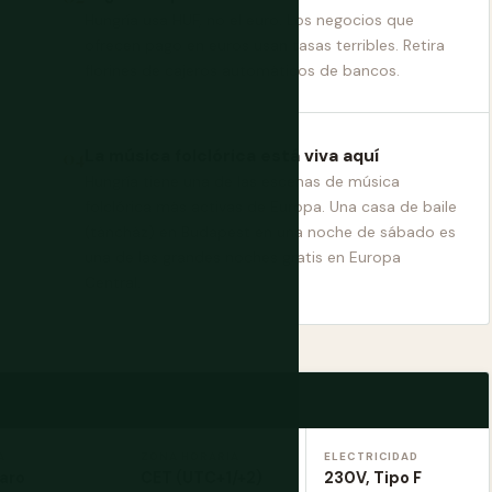
Hungría usa HUF, no el euro. Los negocios que
ofrecen pago en euros usan tasas terribles. Retira
florines de cajeros automáticos de bancos.
La música folclórica está viva aquí
Hungría tiene una de las escenas de música
folclórica más activas de Europa. Una casa de baile
(táncház) en Budapest en una noche de sábado es
una de las grandes noches gratis en Europa
Central.
A
ZONA HORARIA
ELECTRICIDAD
aro
CET (UTC+1/+2)
230V, Tipo F