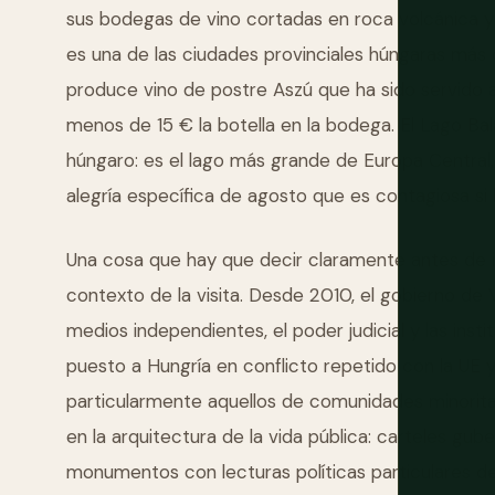
sus bodegas de vino cortadas en roca volcánica y l
es una de las ciudades provinciales húngaras más 
produce vino de postre Aszú que ha sido servido a
menos de 15 € la botella en la bodega. El Lago B
húngaro: es el lago más grande de Europa Central,
alegría específica de agosto que es contagiosa si l
Una cosa que hay que decir claramente antes de ir: 
contexto de la visita. Desde 2010, el gobierno de 
medios independientes, el poder judicial y las inst
puesto a Hungría en conflicto repetido con la UE y
particularmente aquellos de comunidades minorita
en la arquitectura de la vida pública: carteles gu
monumentos con lecturas políticas particulares de la