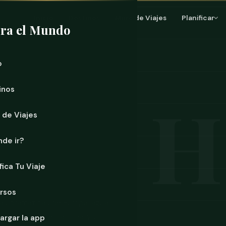
Inicio
Destinos
Muro de Viajes
Planificar
ra el Mundo
o
inos
 de Viajes
de ir?
fica Tu Viaje
rsos
 más dramáticas de Europa, agua
 atención internacional y un
argar la app