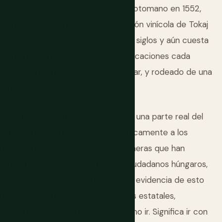
a fortaleza que resistió al ejército otomano en 1552,
completas que encontrarás. La región vinícola de Tokaj
 la realeza europea durante cuatro siglos y aún cuesta
alaton en verano es adonde va de vacaciones cada
 lo suficientemente cálido para nadar, y rodeado de una
a dejas ser.
la situación política de Hungría es una parte real del
Viktor Orbán ha debilitado sistemáticamente a los
ituciones de la sociedad civil, de maneras que han
 que afectan la vida diaria de los ciudadanos húngaros,
rias y la comunidad LGBTQ+. Verás evidencia de esto
bernamentales, dominio de los medios estatales,
 historia. Saber esto no significa no ir. Significa ir con