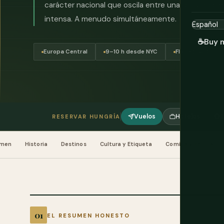
carácter nacional que oscila entre una profunda m
intensa. A menudo simultáneamente.
☕
Buy 
Europa Central
9–10 h desde NYC
Florín (HUF)
Vuelos
Hoteles
T
RESERVAR HUNGRÍA
umen
Historia
Destinos
Cultura y Etiqueta
Comida y Bebida
EL RESUMEN HONESTO