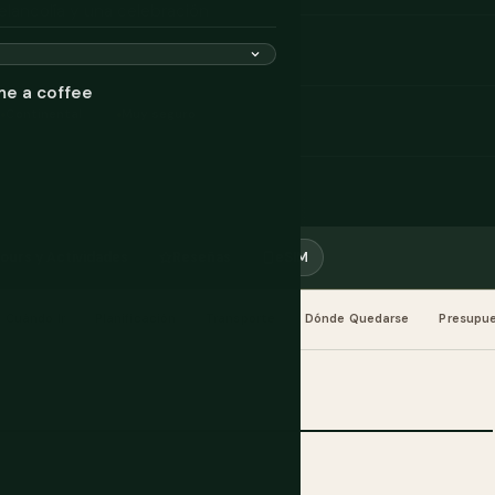
elancolía y una celebración
me a coffee
Continental
Muy seguro
ours y Actividades
Reseñas
eSIM
Cuándo Ir
Planificación
Transporte
Dónde Quedarse
Presupu