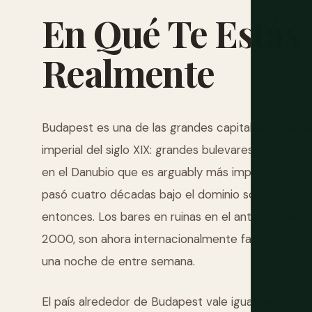
En
Qué
Te
Estás
Realmente
Budapest es una de las grandes capitales subesti
imperial del siglo XIX: grandes bulevares, palacios
en el Danubio que es arguably más impresionante q
pasó cuatro décadas bajo el dominio soviético y
entonces. Los bares en ruinas en el antiguo barrio
2000, son ahora internacionalmente famosos. Eso n
una noche de entre semana.
El país alrededor de Budapest vale igualmente tu 