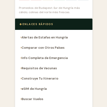
Promedios de Budapest. Sur de Hungría más
cálido; colinas del norte más frescas.
ENLACES RÁPIDOS
Alertas de Estafas en Hungría
Comparar con Otros Países
Info Completa de Emergencia
Requisitos de Vacunas
Construye Tu Itinerario
eSIM de Hungría
Buscar Vuelos