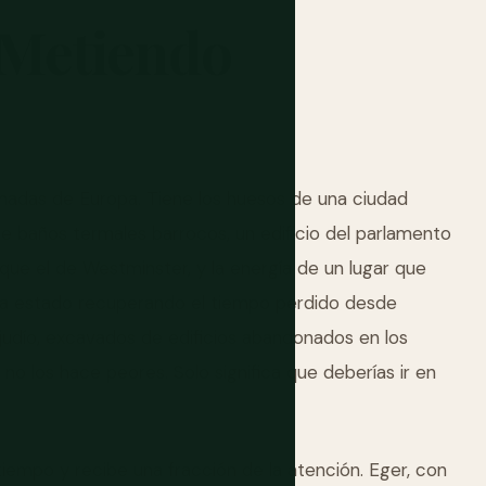
Metiendo
madas de Europa. Tiene los huesos de una ciudad
 de baños termales barrocos, un edificio del parlamento
ue el de Westminster, y la energía de un lugar que
 ha estado recuperando el tiempo perdido desde
 judío, excavados de edificios abandonados en los
o los hace peores. Solo significa que deberías ir en
tiempo y recibe una fracción de la atención. Eger, con