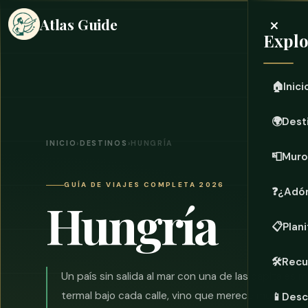
×
Atlas Guide
Explo
🏠
Inici
🌍
Dest
INICIO
›
DESTINOS
›
HUNGRÍA
📮
Muro
GUÍA DE VIAJES COMPLETA 2026
❓
¿Adón
Hungría
📋
Plani
🛠️
Recu
Un país sin salida al mar con una de las capitales
termal bajo cada calle, vino que merece mucha más
📱
Desc