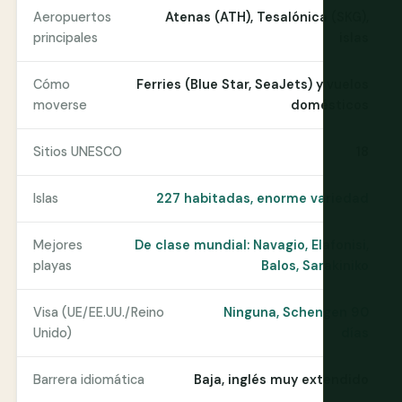
Aeropuertos
Atenas (ATH), Tesalónica (SKG),
principales
islas
Cómo
Ferries (Blue Star, SeaJets) y vuelos
moverse
domésticos
Sitios UNESCO
18
Islas
227 habitadas, enorme variedad
Mejores
De clase mundial: Navagio, Elafonisi,
playas
Balos, Sarakiniko
Visa (UE/EE.UU./Reino
Ninguna, Schengen 90
Unido)
días
Barrera idiomática
Baja, inglés muy extendido