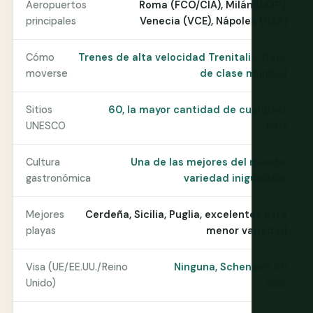
Aeropuertos
Roma (FCO/CIA), Milán (MXP),
principales
Venecia (VCE), Nápoles (NAP)
Cómo
Trenes de alta velocidad Trenitalia/Italo,
moverse
de clase mundial
Sitios
60, la mayor cantidad de cualquier
UNESCO
país
Cultura
Una de las mejores del mundo,
gastronómica
variedad inigualable
Mejores
Cerdeña, Sicilia, Puglia, excelentes pero
playas
menor variedad
Visa (UE/EE.UU./Reino
Ninguna, Schengen 90
Unido)
días