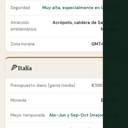
Seguridad
Muy alta, especialmente en las islas
Atracción
Acrópolis, caldera de Santorini,
emblemática
Navagio
Zona horaria
GMT+2 (EET)
🍕
Italia
Presupuesto diario (gama media)
€100 - €160
Moneda
Euro (€)
Mejor temporada
Abr-Jun y Sep-Oct (mejor clima)