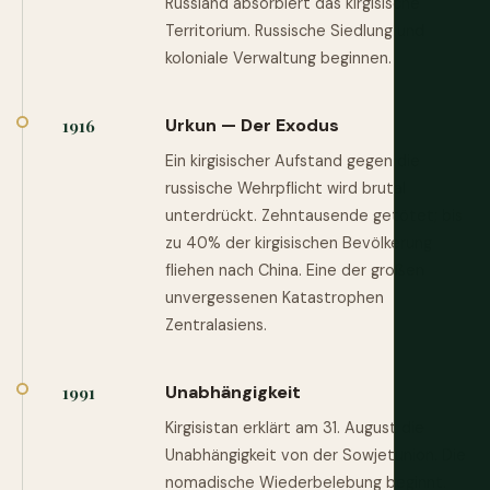
Russland absorbiert das kirgisische
Territorium. Russische Siedlung und
koloniale Verwaltung beginnen.
Urkun — Der Exodus
1916
Ein kirgisischer Aufstand gegen die
russische Wehrpflicht wird brutal
unterdrückt. Zehntausende getötet; bis
zu 40% der kirgisischen Bevölkerung
fliehen nach China. Eine der großen
unvergessenen Katastrophen
Zentralasiens.
Unabhängigkeit
1991
Kirgisistan erklärt am 31. August die
Unabhängigkeit von der Sowjetunion. Die
nomadische Wiederbelebung beginnt.