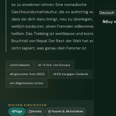
es zu erwähnen lohnen. Eine nomadische
Gastfreundschaftskultur, die so aufrichtig warm ist,
dass sie dich dazu bringt, neu zu überlegen, was es
☕
Buy 
wirklich bedeutet, einen Fremden willkommen zu
heißen. Das Trekking ist weltklasse und kostet einen
Bruchteil von Nepal. Der Rest der Welt hat es noch
nicht kapiert, was genau dein Fenster ist.
Zentralasien
6–9 Std. von Europa
Kirgisischer Som (KGS)
94% bergiges Gelände
Im Allgemeinen sicher
BUCHEN KIRGISISTAN
Flüge
Hotels
Touren & Aktivitäten