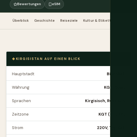
Bewertungen
eSIM
Überblick
Geschichte
Reiseziele
Kultur & Etikette
Essen & Tr
KIRGISISTAN AUF EINEN BLICK
Hauptstadt
Bischkek
Währung
KGS (Som)
Sprachen
Kirgisisch, Russisch
Zeitzone
KGT (UTC+6)
Strom
220V, Typ C/F