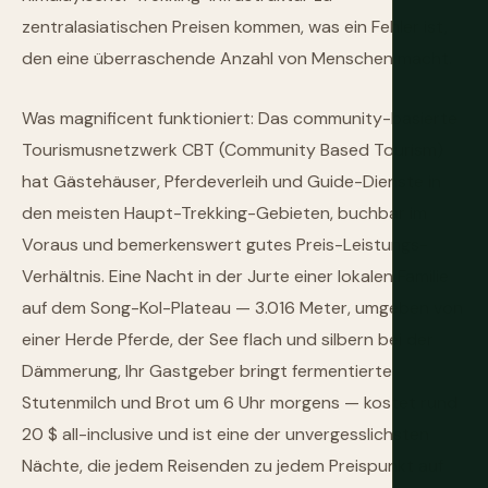
zentralasiatischen Preisen kommen, was ein Fehler ist,
den eine überraschende Anzahl von Menschen macht.
Was magnificent funktioniert: Das community-basierte
Tourismusnetzwerk CBT (Community Based Tourism)
hat Gästehäuser, Pferdeverleih und Guide-Dienste in
den meisten Haupt-Trekking-Gebieten, buchbar im
Voraus und bemerkenswert gutes Preis-Leistungs-
Verhältnis. Eine Nacht in der Jurte einer lokalen Familie
auf dem Song-Kol-Plateau — 3.016 Meter, umgeben von
einer Herde Pferde, der See flach und silbern bei der
Dämmerung, Ihr Gastgeber bringt fermentierte
Stutenmilch und Brot um 6 Uhr morgens — kostet rund
20 $ all-inclusive und ist eine der unvergesslichsten
Nächte, die jedem Reisenden zu jedem Preispunkt auf