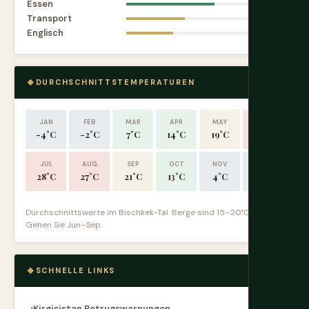
Essen
7.2
Transport
4.8
Englisch
3.8
DURCHSCHNITTSTEMPERATUREN
JAN
FEB
MAR
APR
MAY
JUN
-4°C
-2°C
7°C
14°C
19°C
25°C
JUL
AUG
SEP
OCT
NOV
DEC
28°C
27°C
21°C
13°C
4°C
-2°C
Durchschnittswerte im Bischkek-Tal. Berge sind 15–20°C kälter.
Gehen Sie Jun–Sep.
SCHNELLE LINKS
Kirgisistan Betrugswarnungen