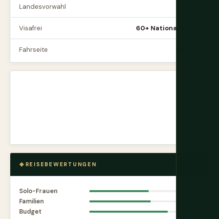
Landesvorwahl
+996
Visafrei
60+ Nationalitäten
Fahrseite
Rechts
REISEBEWERTUNGEN
Solo-Frauen
6.8
Familien
7.0
Budget
9.0