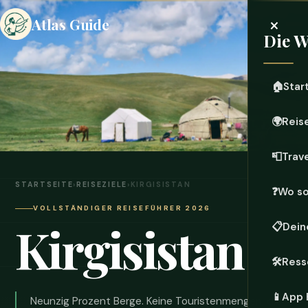
×
Atlas Guide
Die W
🏠
Star
🌍
Reis
📮
Trave
STARTSEITE
›
REISEZIELE
›
KIRGISISTAN
❓
Wo sol
VOLLSTÄNDIGER REISEFÜHRER 2026
Kirgisistan
📋
Dein
🛠️
Ress
📱
App 
Neunzig Prozent Berge. Keine Touristenmengen, die