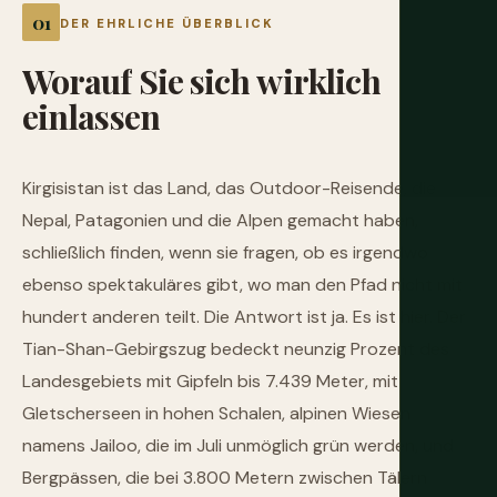
DER EHRLICHE ÜBERBLICK
Worauf
Sie
sich
wirklich
einlassen
Kirgisistan ist das Land, das Outdoor-Reisende, die
Nepal, Patagonien und die Alpen gemacht haben,
schließlich finden, wenn sie fragen, ob es irgendwo
ebenso spektakuläres gibt, wo man den Pfad nicht mit
hundert anderen teilt. Die Antwort ist ja. Es ist hier. Der
Tian-Shan-Gebirgszug bedeckt neunzig Prozent des
Landesgebiets mit Gipfeln bis 7.439 Meter, mit
Gletscherseen in hohen Schalen, alpinen Wiesen
namens Jailoo, die im Juli unmöglich grün werden, und
Bergpässen, die bei 3.800 Metern zwischen Tälern