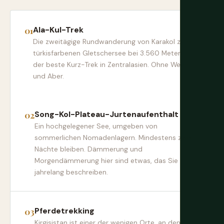
Ala-Kul-Trek
Die zweitägige Rundwanderung von Karakol zum
türkisfarbenen Gletschersee bei 3.560 Metern ist
der beste Kurz-Trek in Zentralasien. Ohne Wenn
und Aber.
Song-Kol-Plateau-Jurtenaufenthalt
Ein hochgelegener See, umgeben von
sommerlichen Nomadenlagern. Mindestens zwei
Nächte bleiben. Dämmerung und
Morgendämmerung hier sind etwas, das Sie
jahrelang beschreiben.
Pferdetrekking
Kirgisistan ist einer der wenigen Orte, an denen