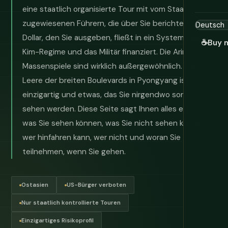
eine staatlich organisierte Tour mit vom Staat
zugewiesenen Führern, die über Sie berichten. Jeder
Dollar, den Sie ausgeben, fließt in ein System, das das
☕
Buy 
Kim-Regime und das Militär finanziert. Die Arirang-
Massenspiele sind wirklich außergewöhnlich. Die
Leere der breiten Boulevards in Pyongyang ist
einzigartig und etwas, das Sie nirgendwo sonst
sehen werden. Diese Seite sagt Ihnen alles ehrlich —
was Sie sehen können, was Sie nicht sehen können,
wer hinfahren kann, wer nicht und woran Sie
teilnehmen, wenn Sie gehen.
Ostasien
US-Bürger verboten
Nur staatlich kontrollierte Touren
Einzigartiges Risikoprofil