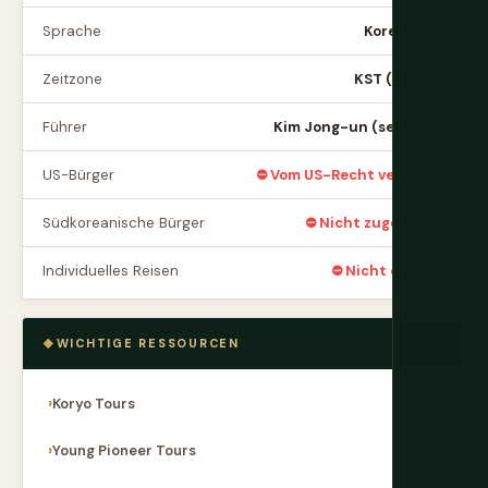
Sprache
Koreanisch
Zeitzone
KST (UTC+9)
Führer
Kim Jong-un (seit 2011)
US-Bürger
⛔ Vom US-Recht verboten
Südkoreanische Bürger
⛔ Nicht zugelassen
Individuelles Reisen
⛔ Nicht erlaubt
WICHTIGE RESSOURCEN
Koryo Tours
Young Pioneer Tours