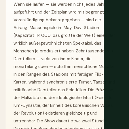
Wenn sie laufen — sie werden nicht jedes Jahr
aufgeführt und der Zeitplan wird mit begrenzter
Vorankündigung bekanntgegeben — sind die
Arirang-Massenspiele im May-Day-Stadion
(Kapazität 114.000, das größte der Welt) eines der
wirklich außergewöhnlichsten Spektakel, das
Menschen je produziert haben. Zehntausende von
Darstellern — viele von ihnen Kinder, die
monatelang üben — schaffen menschliche Mosaike
in den Rängen des Stadions mit farbigen Flip-
Karten, während synchronisierte Turner, Tänzer und
militärische Darsteller das Feld füllen. Die Präzision,
der Maßstab und der ideologische Inhalt (Feier der
Kim-Dynastie, der Einheit des koreanischen Volkes,
der Revolution) existieren gleichzeitig und
untrennbar. Die Show dauert etwa zwei Stunden.
Die meisten Besucher beschreiben sie als etwas,