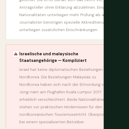
Antragsteller ohne Erklärung abzulehnen. Einige
Nationalitäten unterliegen mehr Prüfung als andere.
Journalisten benötigen spezielle Akkreditierung und
unterliegen zusätzlichen Einschränkungen.
Israelische und malaysische
⚠
Staatsangehörige — Kompliziert
Israel hat keine diplomatischen Beziehungen zu
Nordkorea. Die Beziehungen Malaysias zu
Nordkorea haben sich nach der Ermordung von Kim
Jong-nam am Flughafen Kuala Lumpur 2017
erheblich verschlechtert. Beide Nationalitäten
stehen vor praktischen Hindernissen für den
nordkoreanischen Tourismuseintritt. Überprüfen Sie
bei einem spezialisierten Betreiber.