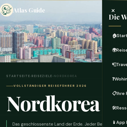
×
Atlas Guide
Die W
🏠
Star
🌍
Reis
📮
Trave
STARTSEITE
›
REISEZIELE
›
NORDKOREA
❓
Wohi
VOLLSTÄNDIGER REISEFÜHRER 2026
Nordkorea
📋
Ihre
🛠️
Ress
📱
App 
Das geschlossenste Land der Erde. Jeder Besuch ist