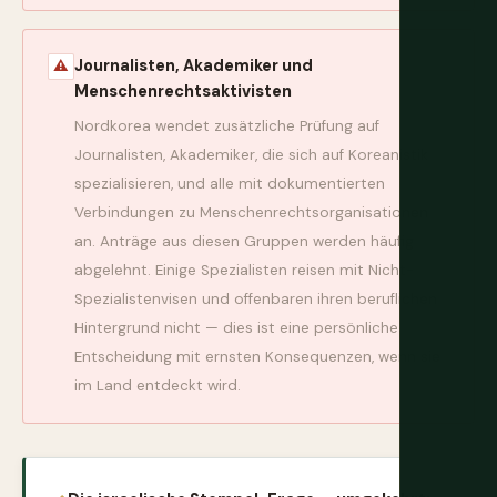
Journalisten, Akademiker und
⚠
Menschenrechtsaktivisten
Nordkorea wendet zusätzliche Prüfung auf
Journalisten, Akademiker, die sich auf Koreanistik
spezialisieren, und alle mit dokumentierten
Verbindungen zu Menschenrechtsorganisationen
an. Anträge aus diesen Gruppen werden häufig
abgelehnt. Einige Spezialisten reisen mit Nicht-
Spezialistenvisen und offenbaren ihren beruflichen
Hintergrund nicht — dies ist eine persönliche
Entscheidung mit ernsten Konsequenzen, wenn sie
im Land entdeckt wird.