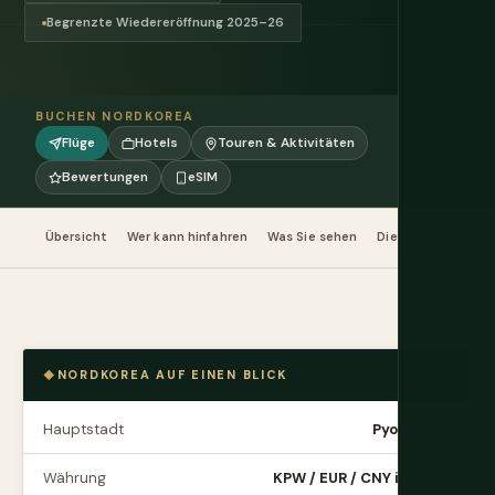
Begrenzte Wiedereröffnung 2025–26
BUCHEN NORDKOREA
Flüge
Hotels
Touren & Aktivitäten
Bewertungen
eSIM
Übersicht
Wer kann hinfahren
Was Sie sehen
Die Realität
Ges
NORDKOREA AUF EINEN BLICK
Hauptstadt
Pyongyang
Währung
KPW / EUR / CNY im Land