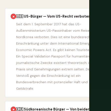
🇺🇸 US-Bürger — Vom US-Recht verboten
✗
Seit dem 1. September 2017 hat das US-
Außenministerium US-Passinhaber vom Reisen nach
Nordkorea verboten. Dies ist eine bundesrechtliche
Einschränkung unter dem International Emergency
Economic Powers Act. Es gibt keinen Touristenweg.
Ein Special Validation Passport für humanitäre oder
journalistische Zwecke existiert theoretisch; in der
Praxis sind Genehmigungen extrem selten. Der
Verstoß gegen die Einschränkung ist ein
Bundesverbrechen mit potenzieller Haft und
Geldstrafe.
🇰🇷 Südkoreanische Bürger — Von beiden
✗