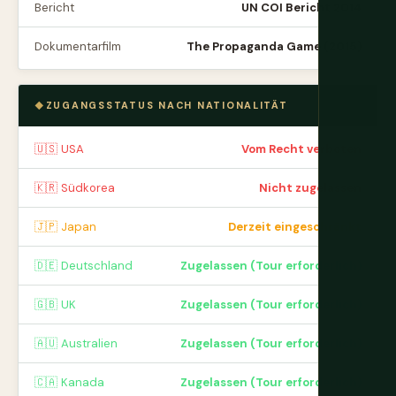
Bericht
UN COI Bericht 2014
Dokumentarfilm
The Propaganda Game (2015)
ZUGANGSSTATUS NACH NATIONALITÄT
🇺🇸 USA
Vom Recht verboten
🇰🇷 Südkorea
Nicht zugelassen
🇯🇵 Japan
Derzeit eingeschränkt
🇩🇪 Deutschland
Zugelassen (Tour erforderlich)
🇬🇧 UK
Zugelassen (Tour erforderlich)
🇦🇺 Australien
Zugelassen (Tour erforderlich)
🇨🇦 Kanada
Zugelassen (Tour erforderlich)