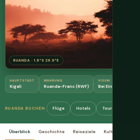
RUANDA · 1.9°S 29.9°E
HAUPTSTADT
WÄHRUNG
VISUM
Kigali
Ruanda-Franc (RWF)
Bei Einreise / e-Vi
Flüge
Hotels
Touren & Aktivit
RUANDA BUCHEN
Überblick
Geschichte
Reiseziele
Kultur
Essen