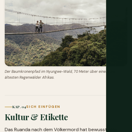
Der Baumkronenpfad im Nyungwe-Wald, 70 Meter über einem der
ältesten Regenwälder Afrikas.
KAP. 04
SICH EINFÜGEN
Kultur & Etikette
Das Ruanda nach dem Völkermord hat bewusst eine