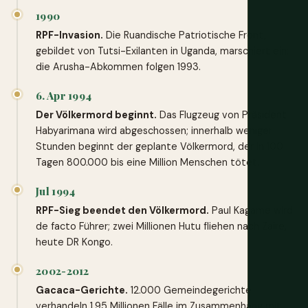
1990
RPF-Invasion.
Die Ruandische Patriotische Front,
gebildet von Tutsi-Exilanten in Uganda, marschiert ein;
die Arusha-Abkommen folgen 1993.
6. Apr 1994
Der Völkermord beginnt.
Das Flugzeug von Präsident
Habyarimana wird abgeschossen; innerhalb weniger
Stunden beginnt der geplante Völkermord, der in 100
Tagen 800.000 bis eine Million Menschen tötet.
Jul 1994
RPF-Sieg beendet den Völkermord.
Paul Kagame wird
de facto Führer; zwei Millionen Hutu fliehen nach Zaire,
heute DR Kongo.
2002-2012
Gacaca-Gerichte.
12.000 Gemeindegerichte
verhandeln 1,95 Millionen Fälle im Zusammenhang mit