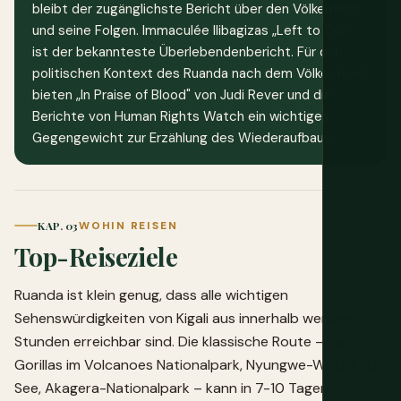
bleibt der zugänglichste Bericht über den Völkermord
und seine Folgen. Immaculée Ilibagizas „Left to Tell"
ist der bekannteste Überlebendenbericht. Für den
politischen Kontext des Ruanda nach dem Völkermord
bieten „In Praise of Blood" von Judi Rever und die
Berichte von Human Rights Watch ein wichtiges
Gegengewicht zur Erzählung des Wiederaufbaus.
KAP. 03
WOHIN REISEN
Top-Reiseziele
Ruanda ist klein genug, dass alle wichtigen
Sehenswürdigkeiten von Kigali aus innerhalb weniger
Stunden erreichbar sind. Die klassische Route – Kigali,
Gorillas im Volcanoes Nationalpark, Nyungwe-Wald, Kivu-
See, Akagera-Nationalpark – kann in 7-10 Tagen