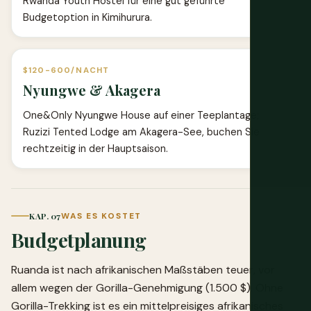
Rwanda Youth Hostel für eine gut geführte
Budgetoption in Kimihurura.
$120-600/NACHT
Nyungwe & Akagera
One&Only Nyungwe House auf einer Teeplantage;
Ruzizi Tented Lodge am Akagera-See, buchen Sie
rechtzeitig in der Hauptsaison.
KAP. 07
WAS ES KOSTET
Budgetplanung
Ruanda ist nach afrikanischen Maßstäben teuer, vor
allem wegen der Gorilla-Genehmigung (1.500 $). Ohne
Gorilla-Trekking ist es ein mittelpreisiges afrikanisches