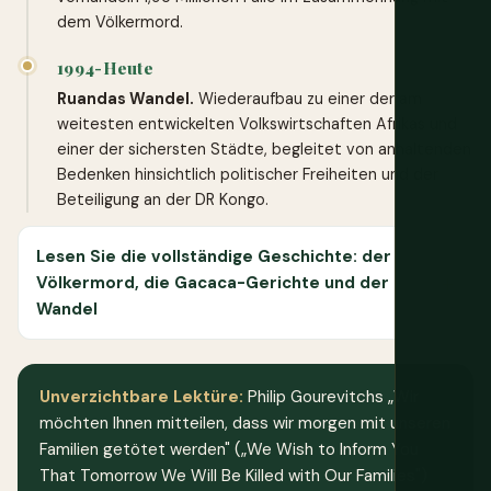
dem Völkermord.
1994-Heute
Ruandas Wandel.
Wiederaufbau zu einer der am
weitesten entwickelten Volkswirtschaften Afrikas und
einer der sichersten Städte, begleitet von anhaltenden
Bedenken hinsichtlich politischer Freiheiten und der
Beteiligung an der DR Kongo.
Lesen Sie die vollständige Geschichte: der
Völkermord, die Gacaca-Gerichte und der
Wandel
Unverzichtbare Lektüre:
Philip Gourevitchs „Wir
möchten Ihnen mitteilen, dass wir morgen mit unseren
Familien getötet werden" („We Wish to Inform You
That Tomorrow We Will Be Killed with Our Families")