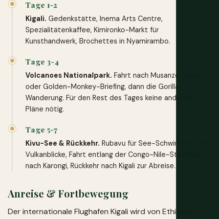
Tage 1-2
Kigali.
Gedenkstätte, Inema Arts Centre,
Spezialitätenkaffee, Kimironko-Markt für
Kunsthandwerk, Brochettes in Nyamirambo.
Tage 3-4
Volcanoes Nationalpark.
Fahrt nach Musanze, Kultur-
oder Golden-Monkey-Briefing, dann die Gorilla-
Wanderung. Für den Rest des Tages keine anderen
Pläne nötig.
Tage 5-7
Kivu-See & Rückkehr.
Rubavu für See-Schwimmen und
Vulkanblicke, Fahrt entlang der Congo-Nile-Steilwand
nach Karongi, Rückkehr nach Kigali zur Abreise.
Anreise & Fortbewegung
Der internationale Flughafen Kigali wird von Ethiopian