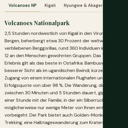
Volcanoes NP
Kigali
Nyungwe & Akagera
Kivu-S
Volcanoes Nationalpark
2,5 Stunden nordwestlich von Kigali in den Virunga-
Bergen, beherbergt etwa 30 Prozent der weltweit
verbliebenen Berggorillas, rund 360 Individuen in mehr als
12 an den Menschen gewöhnten Gruppen. Das Trekking-
Erlebnis gilt als das beste in Ostafrika: Bambuswald mit
besserer Sicht als im ugandischen Bwindi, kürzerer
Zugang von einem internationalen Flughafen und eine
Erfolgsquote von über 98 %. Die Wanderung, die
zwischen 30 Minuten und 5 Stunden dauert, gipfelt in
einer Stunde mit der Familie, in der ein Silberrücken
möglicherweise nur wenige Meter von Ihnen entfernt
vorbeigeht. Der Park bietet auch Golden-Monkey-
Trekking, eine Halbtageswanderung zum Kratersee des