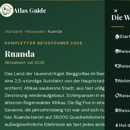
×
Atlas Guide
Die W
Startseite
›
Reiseziele
› Ruanda
🏠
Star
KOMPLETTER REISEFÜHRER 2026
Ruanda
🌍
Reis
Aktualisiert Juli 2026
📮
Reis
Das Land der tausend Hügel. Berggorillas im Bambuswald,
eine 2,5-stündige Autofahrt von der Hauptstadt
❓
Wohin
entfernt. Afrikas sauberste Stadt, aus fast völliger
Zerstörung wiederaufgebaut. Schimpansen in einem der
📋
Reis
ältesten Regenwälder Afrikas. Die Big Five in einer
Savanne, die jahrzehntelang tot war und sich nun erholt
🛠️
Ress
hat. Ruanda bietet auf 26.000 Quadratkilometern mehr
außergewöhnliche Erlebnisse als fast jedes andere Land
📱
Hol d