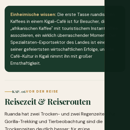
Einheimische wissen:
Die erste Tasse ruandischen
Kaffees in einem Kigali-Café ist für Besucher, die
„afrikanischen Kaffee" mit touristischem Instantkaffee
assoziieren, ein wirklich überraschender Moment. Der
Spezialitäten-Exportsektor des Landes ist einer
seiner gefeiertsten wirtschaftlichen Erfolge, und die
Café-Kultur in Kigali nimmt ihn mit großer
Ernsthaftigkeit.
KAP. 06
VOR DER REISE
Reisezeit & Reiserouten
Ruanda hat zwei Trocken- und zwei Regenzeiten. Für
Gorilla-Trekking und Tierbeobachtung sind die
Trockenzeiten deutlich besser; für grüne