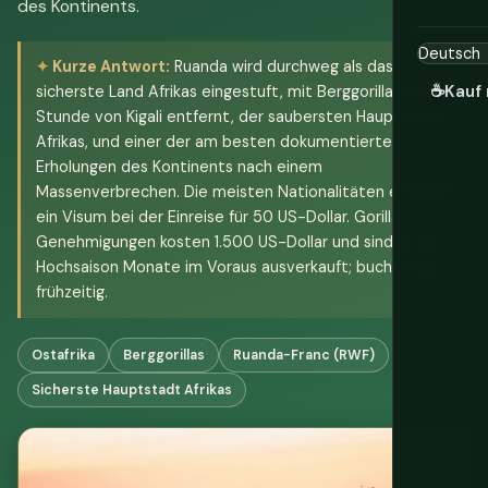
des Kontinents.
Kurze Antwort:
Ruanda wird durchweg als das
☕
Kauf 
sicherste Land Afrikas eingestuft, mit Berggorillas eine
Stunde von Kigali entfernt, der saubersten Hauptstadt
Afrikas, und einer der am besten dokumentierten
Erholungen des Kontinents nach einem
Massenverbrechen. Die meisten Nationalitäten erhalten
ein Visum bei der Einreise für 50 US-Dollar. Gorilla-
Genehmigungen kosten 1.500 US-Dollar und sind in der
Hochsaison Monate im Voraus ausverkauft; buchen Sie
frühzeitig.
Ostafrika
Berggorillas
Ruanda-Franc (RWF)
Sicherste Hauptstadt Afrikas