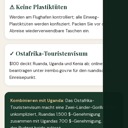
⚠ Keine Plastiktüten
Werden am Flughafen kontrolliert; alle Einweg-
Plastiktüten werden konfisziert. Packen Sie vor der
Abreise wiederverwendbare Taschen ein.
✓ Ostafrika-Touristenvisum
$100 deckt Ruanda, Uganda und Kenia ab; online
beantragen unter irembo.gov.rw für den ruandischen
Einreisepunkt.
Kombinieren mit Uganda:
Das Ostafrika-
Touristenvisum macht eine Zwei-Länder-Gorilla-Reise
unkompliziert, Ruandas 1.500 $-Genehmigung
zusammen mit Ugandas 700 $-Genehmigung, wenn