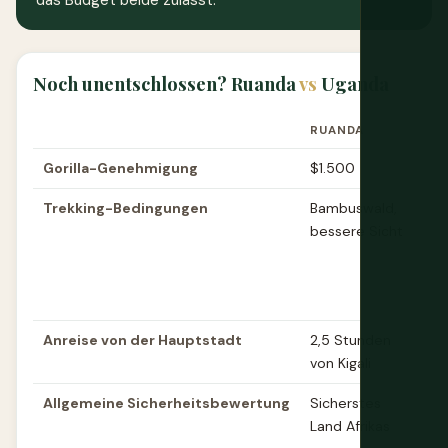
das Budget beide zulässt.
Noch unentschlossen? Ruanda
vs
Uganda
RUANDA
U
Gorilla-Genehmigung
$1.500
$
Trekking-Bedingungen
Bambuswald,
Di
bessere Sicht
Wa
ty
lä
W
Anreise von der Hauptstadt
2,5 Stunden
8
von Kigali
v
Allgemeine Sicherheitsbewertung
Sicherstes
Ge
Land Afrikas
si