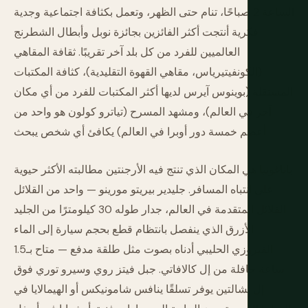
الساعة 2 صباحًا، تنام حتى الظهر، وتعمل بكثافة اجتماعية وجدية
فكرية أنتجت أكثر الفائزين بجائزة نوبل وأبطال الشطرنج
العالميين للفرد من كل بلد آخر تقريبًا. ثقافة المقاهي
(الكونفيتيرياس، مقاهي القهوة التقليدية)، كثافة المكتبات
المستقلة (بوينوس آيرس لديها أكثر المكتبات للفرد من أي مكان
آخر في العالم)، ومشهد المسرح (تياترو كولون هو واحد من
أعظم خمسة دور أوبرا في العالم) يكافئ أي شخص يبحث.
باتاغونيا هي المكان الذي تنتج فيه الأرجنتين مطالبته الأكثر حيوية
على انتباه المسافر. جليدير بيريتو مورينو — واحد من القلائل
القلائل المتقدمة في العالم، جدار طوله 30 كيلومترًا من الجليد
الأزرق الذي ينفصل بانتظام قطع بحجم سيارة إلى الماء
الفيروزي الحليبي أدناه بصوت مثل طلقة مدفع — متاح بـ1.5
ساعة حافلة من إل كالافاتي. جبل فيتز روي وسيرو توري فوق
إل تشالتين يوفر تسلقًا ينافس شامونيكس أو الهيمالايا في