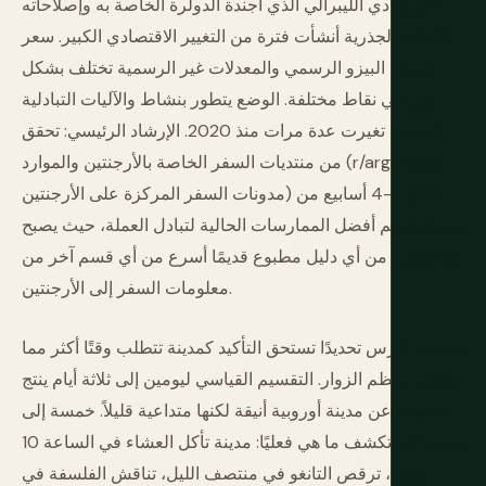
الاقتصادي الليبرالي الذي أجندة الدولرة الخاصة به وإصلاحاته
المالية الجذرية أنشأت فترة من التغيير الاقتصادي الكبير. سعر
صرف البيزو الرسمي والمعدلات غير الرسمية تختلف بشكل
كبير في نقاط مختلفة. الوضع يتطور بنشاط والآليات التبادلية
المحددة تغيرت عدة مرات منذ 2020. الإرشاد الرئيسي: تحقق
من منتديات السفر الخاصة بالأرجنتين والموارد (r/argentina،
مدونات السفر المركزة على الأرجنتين) خلال 2-4 أسابيع من
سفرك لفهم أفضل الممارسات الحالية لتبادل العملة، حيث يصبح
هذا القسم من أي دليل مطبوع قديمًا أسرع من أي قسم آخر من
معلومات السفر إلى الأرجنتين.
بوينوس آيرس تحديدًا تستحق التأكيد كمدينة تتطلب وقتًا أكثر مما
يعطيه معظم الزوار. التقسيم القياسي ليومين إلى ثلاثة أيام ينتج
انطباعًا عن مدينة أوروبية أنيقة لكنها متداعية قليلاً. خمسة إلى
سبعة أيام تكشف ما هي فعليًا: مدينة تأكل العشاء في الساعة 10
مساءً، ترقص التانغو في منتصف الليل، تناقش الفلسفة في