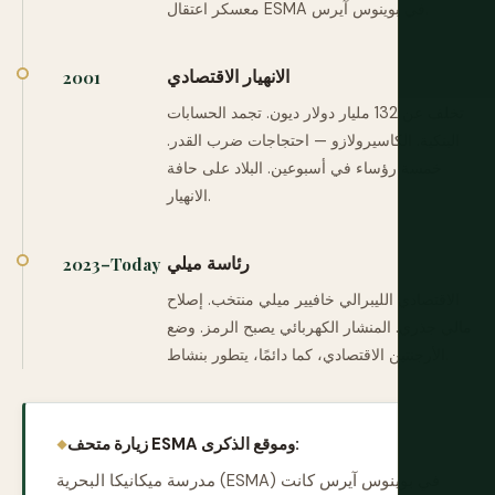
معسكر اعتقال ESMA في بوينوس آيرس.
الانهيار الاقتصادي
2001
تخلف عن 132 مليار دولار ديون. تجمد الحسابات
البنكية. الكاسيرولازو — احتجاجات ضرب القدر.
خمسة رؤساء في أسبوعين. البلاد على حافة
الانهيار.
رئاسة ميلي
2023–Today
الاقتصادي الليبرالي خافيير ميلي منتخب. إصلاح
مالي جذري. المنشار الكهربائي يصبح الرمز. وضع
الأرجنتين الاقتصادي، كما دائمًا، يتطور بنشاط.
زيارة متحف ESMA وموقع الذكرى:
مدرسة ميكانيكا البحرية (ESMA) في بوينوس آيرس كانت