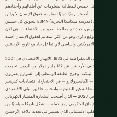
الرئاسي كل خميس للمطالبة بمعلومات عن أطفالهم وأحفادهم
المختفين — أصبحن رمزًا دوليًا لمقاومة حقوق الإنسان. لا يزالن
يتجولن كل خميس. ESMA (مدرسة ميكانيكا البحرية) في
بوينوس آيرس، حيث تم معالجة العديد من الاختفاءات، هي الآن
متحف وموقع ذكرى وهو من أكثر المعالم لحقوق الإنسان أهمية
في الأمريكتين وأساسي لأي تفاعل جاد مع تاريخ الأرجنتين.
العودة إلى الديمقراطية في 1983، الانهيار الاقتصادي في 2001
(عندما تخلف الأرجنتين عن 132 مليار دولار من الديون، تجمدت
الحسابات البنكية، وخرج الطبقة الوسطى إلى الشوارع يضربون
القدر — الكاسيرولازو — في الاحتجاج)، اقتصاديات كيرشنر
المتعاقبة غير التقليدية، وانتخاب خافيير ميلي الاقتصادي
الليبرالي في 2023 — الذي أصبحت استعارة المنشار الكهربائي
له لقطع الإنفاق الحكومي رمز حملة — تشكل تاريخًا سياسيًا من
التقلب الاستثنائي الذي يستمر في تحديد علاقة الأرجنتين