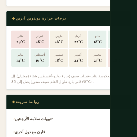
درجات حرارة بوينوس آيرس
يونيو
مايو
أبريل
مارس
فبراير
يناير
29°C
28°C
26°C
22°C
18°C
15°C
ديسمبر
نوفمبر
أكتوبر
سبتمبر
أغسطس
يوليو
14°C
16°C
18°C
22°C
25°C
28°C
الفصول معكوسة. يناير-فبراير صيف (حار). يوليو-أغسطس شتاء (معتدل). إل
كالافاتي بارد طوال العام. صيف مندوزا يصل إلى 35°C+.
روابط سريعة
تنبيهات سلامة الأرجنتين
قارن مع دول أخرى