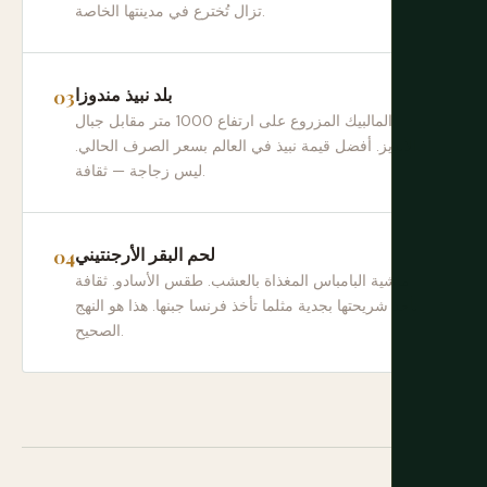
تزال تُخترع في مدينتها الخاصة.
بلد نبيذ مندوزا
المالبيك المزروع على ارتفاع 1000 متر مقابل جبال
الأنديز. أفضل قيمة نبيذ في العالم بسعر الصرف الحالي.
ليس زجاجة — ثقافة.
لحم البقر الأرجنتيني
ماشية البامباس المغذاة بالعشب. طقس الأسادو. ثقافة
تأخذ شريحتها بجدية مثلما تأخذ فرنسا جبنها. هذا هو النهج
الصحيح.