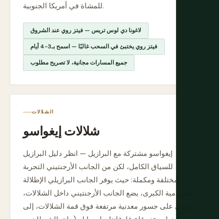
للمشاة في أمريكا الجنوبية.
لاغونا دي لوس تريس — فيتز روي عند الشروق
فيتز روي يختبئ في السحب غالبًا — اسمح بـ3-4 أيام
جميع المسارات مجانية، لا تصريح مطلوب
الشلالات
شلالات إيغواسو
إيغواسو مشتركة مع البرازيل — انظر دليل البرازيل
للسياق الكامل، لكن من الجانب الأرجنتيني التجربة
مختلفة ومكملة: حيث يوفر الجانب البرازيلي الإطلالة
البانورامية الكبرى، يضع الجانب الأرجنتيني داخل الشلالات،
يمشي على جسور معدنية مرتفعة فوق قمة الشلالات، إلى