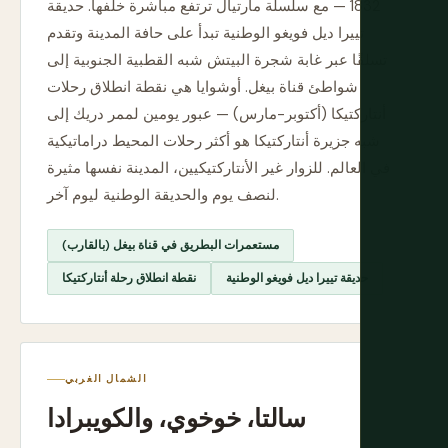
1832 — مع سلسلة مارتيال ترتفع مباشرة خلفها. حديقة
تييرا ديل فويغو الوطنية تبدأ على حافة المدينة وتقدم
تسلقًا عبر غابة شجرة البيتش شبه القطبية الجنوبية إلى
شواطئ قناة بيغل. أوشوايا هي نقطة انطلاق رحلات
أنتاركتيكا (أكتوبر-مارس) — عبور يومين لممر دريك إلى
شبه جزيرة أنتاركتيكا هو أكثر رحلات المحيط دراماتيكية
في العالم. للزوار غير الأنتاركتيكيين، المدينة نفسها مثيرة
لنصف يوم والحديقة الوطنية ليوم آخر.
مستعمرات البطريق في قناة بيغل (بالقارب)
حديقة تييرا ديل فويغو الوطنية
نقطة انطلاق رحلة أنتاركتيكا
الشمال الغربي
سالتا، خوخوي، والكويبرادا