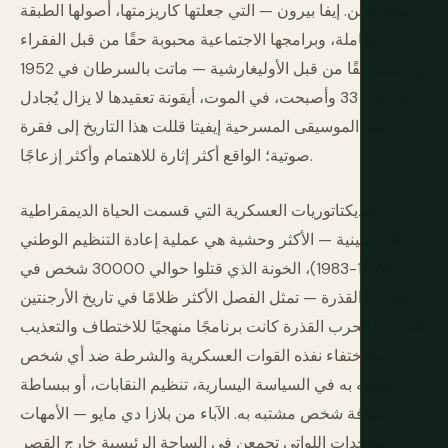
للخارجيين. إيفا بيرون — التي جعلتها كاريزمتها، أصولها الطبقة
العاملة، وبرامجها الاجتماعية محبوبة حقًا من قبل الفقراء
ومخيفة حقًا من قبل الأوليغارشية — ماتت بالسرطان في 1952
في سن 33 وأصبحت، في الموت، أيقونة تعقيدها لا يزال يُجادل
عنه. الموسيقى المسرحية إيفيتا قللت هذا التاريخ إلى فقرة
صوتية؛ الواقع أكثر إثارة للاهتمام وأكثر إزعاجًا.
الديكتاتوريات العسكرية التي قسمت الحياة الديمقراطية
الأرجنتينية — الأكثر وحشية هي عملية إعادة التنظيم الوطني
(1976-1983)، الخونة الذي قتلوا حوالي 30000 شخص في
الحرب القذرة — تمثل الفصل الأكثر ظلامًا في تاريخ الأرجنتين
الحديث. الحرب القذرة كانت برنامجًا منهجيًا للاختطاف والتعذيب
والاختفاء نفذه القوات العسكرية والشرطة ضد أي شخص
مشتبه به في السياسة اليسارية، تنظيم النقابات، أو ببساطة
معرفة شخص مشتبه به. الآباء من بلازا دي مايو — الأمهات
والجدات اللواتي تجمعن في الساحة الرئيسية خارج القصر