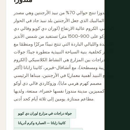
مندوزا تنتج حوالي 70% من نبيذ الأرجنتين وهي مصدر
المالبيك الذي جعل الأرجنتين بلد نبيذ جاد في الحوار
العالمي. الكروم عالية الارتفاع (لوران دي كويو وفالي دي
أوكو على 900-1500 متر) تستفيد من شمس الأنديز
الشديدة والليالي الباردة التي تنتج نبيذًا مركزًا ومنظمًا مع
الأنديز كخلفية. بنية السياحة النبيذية متطورة جيدًا: جولات
الدراجات بين المزارع هي النشاط الكلاسيكي (الكروم
قريبة ومسطحة)، مع أتشافال-فيرير، كاتينا زاباتا (أكثر
مصانع النبيذ أهمية معماريًا في الأرجنتين، مبناها الرئيسي
مصمم كهرم هرمي مايا)، وزوكاردي فالي دي أوكو
كمميزين. مدينة مندوزا نفسها خضراء، ممتعة، ولديها
مطاعم ممتازة. يومين إلى ثلاثة أيام كحد أدنى.
جولة دراجات في مزارع لوران دي كويو
كاتينا زاباتا — العمارة وكرم أدريانا