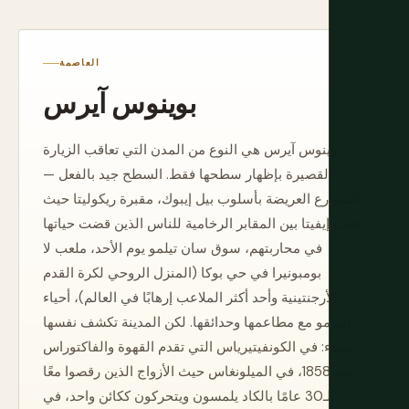
العاصمة
بوينوس آيرس
بوينوس آيرس هي النوع من المدن التي تعاقب الزيارة
القصيرة بإظهار سطحها فقط. السطح جيد بالفعل —
الشوارع العريضة بأسلوب بيل إيبوك، مقبرة ريكوليتا حيث
دفنت إيفيتا بين المقابر الرخامية للناس الذين قضت حياتها
في محاربتهم، سوق سان تيلمو يوم الأحد، ملعب لا
بومبونيرا في حي بوكا (المنزل الروحي لكرة القدم
الأرجنتينية وأحد أكثر الملاعب إرهابًا في العالم)، أحياء
باليرمو مع مطاعمها وحدائقها. لكن المدينة تكشف نفسها
ببطء: في الكونفيتيرياس التي تقدم القهوة والفاكتوراس
منذ 1858، في الميلونغاس حيث الأزواج الذين رقصوا معًا
لـ30 عامًا بالكاد يلمسون ويتحركون ككائن واحد، في