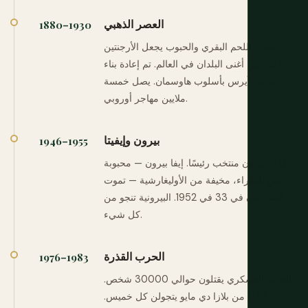
العصر الذهبي
1880–1930
تصدير اللحم البقري والحبوب يجعل الأرجنتين
واحدة من أغنى البلدان في العالم. تم إعادة بناء
بوينوس آيرس بأسلوب هاوسمان. يصل خمسة
ملايين مهاجر أوروبي.
بيرون وإيفيتا
1946–1955
خوان بيرون منتخب رئيسًا. إيفا بيرون — محبوبة
من الفقراء، مخيفة من الأوليغارشية — تموت
بالسرطان في 33 في 1952. البيرونية تنجو من
كل شيء.
الحرب القذرة
1976–1983
الخونة العسكري يقتلون حوالي 30000 شخص.
الآباء من بلازا دي مايو يتجولن كل خميس.