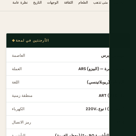
نقل
التخطيط
متى تذهب
الطعام
الثقافة
الوجهات
التاريخ
نظرة عامة
الأرجنتين في لمحة
بوينوس آيرس
العاصمة
ARS (البيزو) — غير مستقرة
العملة
الإسبانية (ريوبلاتينسي)
اللغة
ART (UTC-3)
منطقة زمنية
220V، نوع I (أسترالي)
الكهرباء
+54
رمز الاتصال
خالية من التأشيرة 90 يومًا (معظم الغربية)
التأشيرة