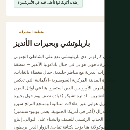
إطلالة أكونكاغوا (أعلى قمة في الأمريكتين)
منطقة البحيرات
باريلوتشي وبحيرات الأنديز
سان كارلوس دي باريلوتشي تقع على الشاطئ الجنوبي
لبحيرة ناهويل هوابي في جبال باتاغونيا الأنديز — منطقة
بحيرات أنديزية مع مناظر جليدية، جبال مغطاة بالغابات،
وعمارة المدينة المركزية السويسرية-الألمانية التي تعكس
المهاجرين الأوروبيين الذين استقروا هنا في أوائل القرن
العشرين. الدائرة تشيكو (قيادة نصف يوم حول بحيرة
ناهويل هوابي عبر إطلالات متتالية) ومنتجع التزلج سيرو
كاتيدرال (أكبر في أمريكا الجنوبية، يعمل يونيو-سبتمبر)
هما الجذب الرئيسي للصيف والشتاء على التوالي. إنتاج
الشوكولاتة هنا يؤخذ بكثافة تفاجئ الزوار الذين يربطون