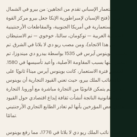
الاستعمار الإسباني تقدم من اتجاهين: من بيرو في الشمال
الغربي (فتح الإسبان لإمبراطورية الإنكا جعل بيرو مركز القوة
الاستعمارية في أمريكا الجنوبية، والمقاطعات الأرجنتينية
الشمالية الغربية — توكومان، سالتا، خوخوي — تم الاستيطان
من هذا الاتجاه)، ومن مصب ريو دي لا بلاتا في الشرق. تم
تأسيس بوينوس آيرس في 1535 بواسطة بيدرو دي ميندوزا، تم
التخلي عنها بسبب المقاومة الأصلية، وأعيد تأسيسها في 1580.
لمعظم فترة الاستعمار، كانت بوينوس آيرس ميناءً ثانويًا على
حافة نائب الملك بيرو، حيث تعني القيود التجارية أن بوينوس
آيرس لم يتمكن قانونيًا من التجارة مباشرة مع أوروبا. التجارة
غير القانونية الناتجة أنشأت ثقافة إبداع اقتصادي حول القيود
يجادل بعض المؤرخين بأنها لم تغادر الطابع التجاري الأرجنتيني
تمامًا.
تم إنشاء نائب الملك ريو دي لا بلاتا في 1776، مما رفع بوينوس