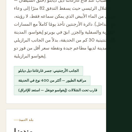
الضباب عند قاع غارغانتا ديل ديابلو (حلق الشيطان —
الشلال الرئيسي حيث يسقط التدفق 82 مترًا إلى وعاء
مدوي من الماء الأبيض الذي يمكن سماعه فقط، لا رؤيته،
من الداخل). دائرة الأرجنتين تأخذ يومًا كاملاً مع المسارات
العلوية والسفلية والجزر. ابقَ في بويرتو إيغواسو، المدينة
الأرجنتينية 30 كم من الحديقة، بدلاً من الجانب البرازيلي
— المدينة لديها مطاعم جيدة ونقطة سعر أقل من فوز دو
إيغواسو البرازيلية.
الجانب الأرجنتيني: جسر غارغانتا ديل ديابلو
مراقبة الطيور — أكثر من 400 نوع في الحديقة
قارب تحت الشلالات (إيغواسو جونغل — استعد للإغراق)
بلد النبيذ
مندوزا