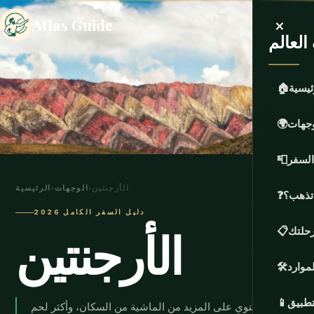
×
Atlas Guide
لعالم
ئيسية
🏠
وجهات
🌍
السفر
📮
الأرجنتين
›
الوجهات
›
الرئيسية
 تذهب؟
❓
دليل السفر الكامل 2026
الأرجنتين
حلتك
📋
لموارد
🛠️
تطبيق
📱
بلد يحتوي على المزيد من الماشية من السكان، وأكثر لحم