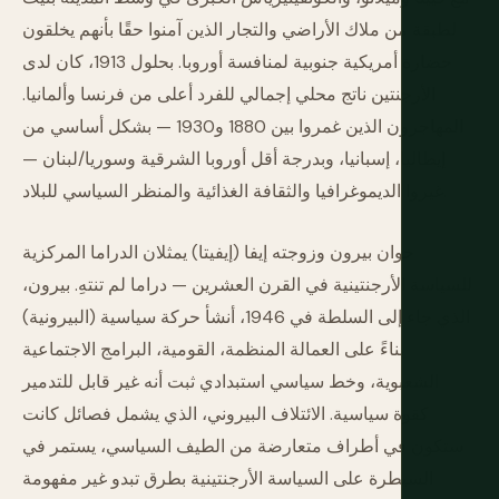
لطبقة من ملاك الأراضي والتجار الذين آمنوا حقًا بأنهم يخلقون
حضارة أمريكية جنوبية لمنافسة أوروبا. بحلول 1913، كان لدى
الأرجنتين ناتج محلي إجمالي للفرد أعلى من فرنسا وألمانيا.
المهاجرون الذين غمروا بين 1880 و1930 — بشكل أساسي من
إيطاليا، إسبانيا، وبدرجة أقل أوروبا الشرقية وسوريا/لبنان —
غيروا الديموغرافيا والثقافة الغذائية والمنظر السياسي للبلاد.
خوان بيرون وزوجته إيفا (إيفيتا) يمثلان الدراما المركزية
للسياسة الأرجنتينية في القرن العشرين — دراما لم تنتهِ. بيرون،
الذي جاء إلى السلطة في 1946، أنشأ حركة سياسية (البيرونية)
بناءً على العمالة المنظمة، القومية، البرامج الاجتماعية
الشعبوية، وخط سياسي استبدادي ثبت أنه غير قابل للتدمير
كقوة سياسية. الائتلاف البيروني، الذي يشمل فصائل كانت
ستكون في أطراف متعارضة من الطيف السياسي، يستمر في
السيطرة على السياسة الأرجنتينية بطرق تبدو غير مفهومة