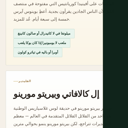
المكتبات على أفينيدا كوريانتيس التي مفتوحة في منتصف
الليل لأن الناس الجادين يقرأون بجدية. أعطِ بوينوس آيرس
خمسة إلى سبعة أيام. عُد للمزيد.
ميلونغا في لا كاتيدرال أو صالون كانينغ
ملعب لا بومبونيرا إذا كان بوكا يلعب
أوبرا أو باليه في تياترو كولون
الجليدير
إل كالافاتي وبيريتو مورينو
جليدير بيريتو مورينو في حديقة لوس غلاسياريس الوطنية
هو واحد من القلائل القلائل المتقدمة في العالم — معظم
الجليديرات تتراجع، لكن بيريتو مورينو ينمو بحوالي مترين