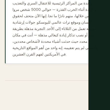
واحدة من المراكز الرئيسية للاعتقال السري والتعذيب
والإبادة أثناء الحرب القذرة — حوالي 5000 شخص مروا
من خلالها، منهم نادرًا ما نجا. إنها الآن متحف لحقوق
الإنسان وموقع تراث عالمي لليونسكو. جولات إرشادية
مجانية تعمل من الثلاثاء إلى الأحد. التجربة مذهلة بطريقة
داكاو أو نصب تذكار إبادة كيغالي مذهلة — أنت في مكان
محدد حيث حدثت أشياء محددة لأشخاص محددين،
والمبنى لم يتم تعقيمه. إنه واحد من أهم المواقع التاريخية
في الأمريكتين لفهم القرن العشرين.