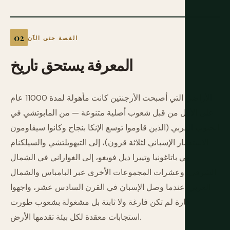
القصة حتى الآن
المعرفة
يستحق
تاريخ
الأراضي التي أصبحت الأرجنتين كانت مأهولة لمدة 11000 عام
على الأقل من قبل شعوب أصلية متنوعة — من المابوتشي في
الجنوب الغربي (الذين قاوموا توسع الإنكا بنجاح وكانوا سيقاومون
الاستعمار الإسباني لثلاثة قرون)، إلى التيهويلتشي والسيلكنام
في باتاغونيا وتييرا ديل فويغو، إلى الغواراني في الشمال
الشرقي، وعشرات المجموعات الأخرى عبر البامباس والشمال
الغربي. عندما وصل الإسبان في القرن السادس عشر، واجهوا
قارة لم تكن فارغة ولا ثابتة بل مشغولة بشعوب طورت
استجابات معقدة لكل بيئة تقدمها الأرض.