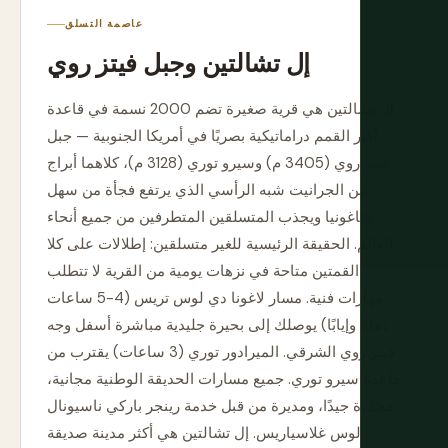
عاصمة التسلق
إل تشالتين وجبل فيتز روي
إل تشالتين هي قرية صغيرة تضم 2000 نسمة في قاعدة
أكثر القمم دراماتيكية بصريًا في أمريكا الجنوبية — جبل
فيتز روي (3405 م) وسيرو توري (3128 م)، كلاهما أبراج
من الجرانيت شبه الرأسي الذي يرتفع فجأة من سهل
باتاغونيا ويجذب المتسلقين المتطرفين من جميع أنحاء
العالم. الحقيقة الرئيسية للغير متسلقين: إطلالات على كلا
القمتين متاحة في نزهات يومية من القرية لا تتطلب
مهارات فنية. مسار لاغونا دي لوس تريس (4-5 ساعات
ذهابًا وإيابًا) يوصلك إلى بحيرة جليدية مباشرة أسفل وجه
فيتز روي الشرقي. الميرادور توري (3 ساعات) يقترب من
قاعدة سيرو توري. جميع مسارات الحديقة الوطنية مجانية،
محددة جيدًا، ومديرة من قبل خدمة رينجر باركي ناسيونال
لوس غلاسياريس. إل تشالتين هي أكثر مدينة صديقة