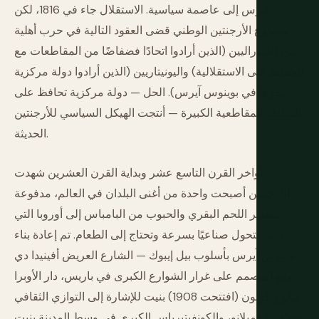
آيرس إلى عاصمة سياسية. الاستقلال جاء في 1816، لكن
مشروع الأرجنتين الوطني قضى العقود التالية في حرب أهلية
بين الفيدراليين (الذين أرادوا اتحادًا فضفاضًا من المقاطعات مع
الحفاظ على الاستقلالية) واليونيتاريين (الذين أرادوا دولة مركزية
مقرها في بوينوس آيرس). الحل — دولة مركزية تحافظ على
السلطة المقاطعية الكبيرة — أنتجت الهيكل السياسي للأرجنتين
الحديثة.
أواخر القرن التاسع عشر وبداية القرن العشرين شهدت
الأرجنتين أصبحت واحدة من أغنى البلدان في العالم، مدفوعة
بتصدير اللحم البقري والحبوب من البامباس إلى أوروبا التي
كانت تتحول صناعيًا بسرعة وتحتاج إلى الطعام. تم إعادة بناء
بوينوس آيرس بأسلوب بيل إيبوك — الشارع العريض أفينيدا دي
مايو المصمم على غرار الشوارع الكبرى في باريس، دار الأوبرا
تياترو كولون (افتتحت 1908) بنيت للإشارة إلى التوازي الثقافي
مع فيينا وميلانو، والكونفيتيرياس الكبرى في وسط المدينة بنيت