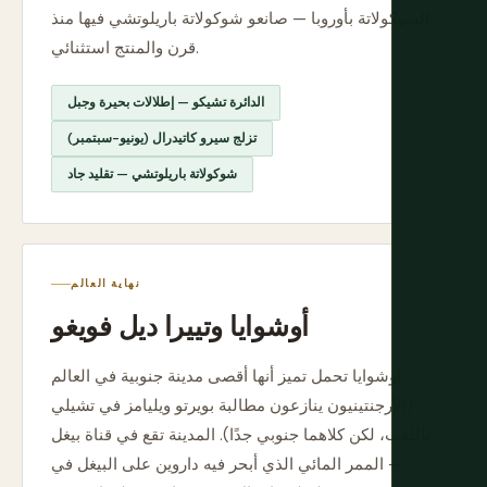
الشوكولاتة بأوروبا — صانعو شوكولاتة باريلوتشي فيها منذ
قرن والمنتج استثنائي.
الدائرة تشيكو — إطلالات بحيرة وجبل
تزلج سيرو كاتيدرال (يونيو-سبتمبر)
شوكولاتة باريلوتشي — تقليد جاد
نهاية العالم
أوشوايا وتييرا ديل فويغو
أوشوايا تحمل تميز أنها أقصى مدينة جنوبية في العالم
(الأرجنتينيون ينازعون مطالبة بويرتو ويليامز في تشيلي
باللقب، لكن كلاهما جنوبي جدًا). المدينة تقع في قناة بيغل
— الممر المائي الذي أبحر فيه داروين على البيغل في