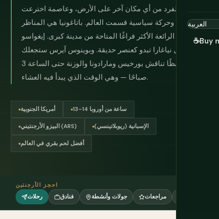
بقري للفرد من أي مكان آخر على الأرض، وعاصمة اخترعت
رقصة وحركة سياسية قسمت العالم. باتاغونيا هي المناظر
الطبيعية الرائعة الأكثر فراغًا المتاحة من مدينة كبرى. إيغواسو
☕
Buy 
تجعل نياغارا تبدو كعنصر حديقة. وبوينوس آيرس ستجعلك
مستيقظًا تناقش بورخيس ومارادونا والوزنة حتى الساعة 3
صباحًا — وهي الوقت الذي يبدأ فيه العشاء.
13–14 ساعة من أوروبا
أمريكا الجنوبية
الإسبانية (ريوبلاتينسي)
البيزو الأرجنتيني (ARS)
أفضل لحم بقري في العالم
احجز الأرجنتين
eSIM
مراجعات
جولات وأنشطة
فنادق
رحلات