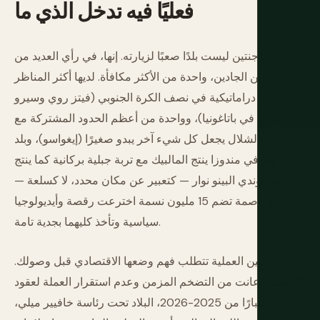
فعليًا
فيه
تدخل
الذي
ما
الأرجنتين ليست بلدًا صعبًا لزيارته. إنها، في رأي العديد من
المسافرين الجادين، واحدة من الأكثر مكافأة. لديها أكثر المناظر
الجبلية دراماتيكية في نصف الكرة الجنوبي (فيتز روي وسيرو
توري في باتاغونيا)، وواحدة من أعظم الحدود المشتركة مع
البرازيل لشلال يجعل كل شيء آخر يبدو صغيرًا (إيغواسو)، وبلد
نبيذ في مندوزا ينتج المالبيك مع تربة جبلية بركانية كما ينتج
بورغوندي البينو نوار — كتعبير عن مكان محدد، لا كسلعة —
وعاصمة تضم 15 مليون نسمة اخترعت رقصة وأيديولوجيا
سياسية وتأخذ كليهما بجدية تامة.
الأرجنتين العملية تتطلب فهم وضعها الاقتصادي قبل وصولك.
الأرجنتين عانت من التضخم المزمن وعدم استقرار العملة لعقود
— اعتبارًا من 2025-2026، البلاد تحت رئاسة خافيير ميلي،