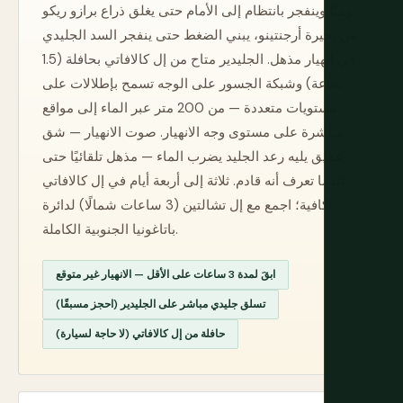
يوميًا وينفجر بانتظام إلى الأمام حتى يغلق ذراع برازو ريكو
من بحيرة أرجنتينو، يبني الضغط حتى ينفجر السد الجليدي
في انهيار مذهل. الجليدير متاح من إل كالافاتي بحافلة (1.5
ساعة) وشبكة الجسور على الوجه تسمح بإطلالات على
مستويات متعددة — من 200 متر عبر الماء إلى مواقع
مباشرة على مستوى وجه الانهيار. صوت الانهيار — شق
عميق يليه رعد الجليد يضرب الماء — مذهل تلقائيًا حتى
عندما تعرف أنه قادم. ثلاثة إلى أربعة أيام في إل كالافاتي
كافية؛ اجمع مع إل تشالتين (3 ساعات شمالًا) لدائرة
باتاغونيا الجنوبية الكاملة.
ابقَ لمدة 3 ساعات على الأقل — الانهيار غير متوقع
تسلق جليدي مباشر على الجليدير (احجز مسبقًا)
حافلة من إل كالافاتي (لا حاجة لسيارة)