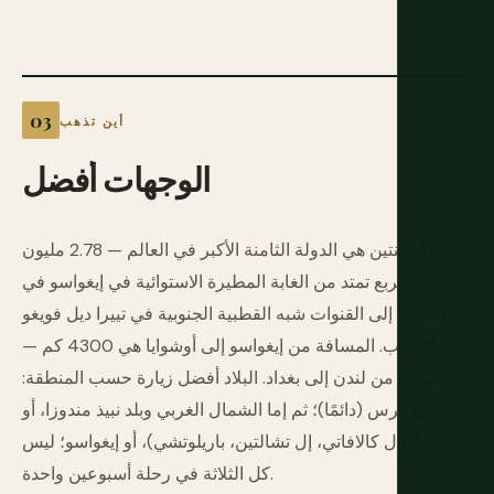
أين تذهب
الوجهات
أفضل
الأرجنتين هي الدولة الثامنة الأكبر في العالم — 2.78 مليون
كيلومتر مربع تمتد من الغابة المطيرة الاستوائية في إيغواسو في
الشمال إلى القنوات شبه القطبية الجنوبية في تييرا ديل فويغو
في الجنوب. المسافة من إيغواسو إلى أوشوايا هي 4300 كم —
أطول من لندن إلى بغداد. البلاد أفضل زيارة حسب المنطقة:
بوينوس آيرس (دائمًا)؛ ثم إما الشمال الغربي وبلد نبيذ مندوزا، أو
باتاغونيا (إل كالافاتي، إل تشالتين، باريلوتشي)، أو إيغواسو؛ ليس
كل الثلاثة في رحلة أسبوعين واحدة.