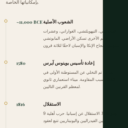
بإمكانياتها الخاصة.
الشعوب الأصلية
~11,000 BCE
المابوتشي، التيهويلتشي، الغواراني، وعشرات
الأمم الأخرى تسكن الأراضي. المابوتشي
يقاومون بنجاح الإنكا والإسبان لاحقًا لثلاثة قرون.
إعادة تأسيس بوينوس آيرس
1580
بعد أن تم التخلي عن المستوطنة الأولى في
1535 بسبب المقاومة. ميناء استعماري ثانوي
لمعظم القرنين التاليين.
الاستقلال
1816
9 يوليو 1816. الاستقلال عن إسبانيا. حرب أهلية
بين الفيدراليين واليونيتاريين تتبع لعقود.