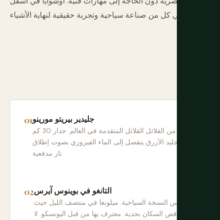
الدراما البصرية دون الحاجة إلى مهارات فنية. أوشوايا في أسفل
العالم هي كل من صناعة سياحية وتجربة حقيقية لنهاية الأشياء.
جليدير بيريتو مورينو
واحد من القلائل القلائل المتقدمة في العالم. جدار 30 كم
من الجليد الأزرق ينفصل إلى الماء الفيروزي بصوت إطلاق
نار مدفعية.
التانغو في بوينوس آيرس
ليس النسخة السياحية. ميلونغا في منتصف الليل حيث
يرقص السكان بجدية. معترف بها من قبل اليونسكو. لا