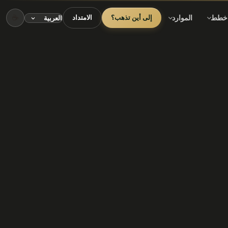
☕
خطط
الموارد
إلى أين تذهب؟
الامتداد