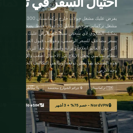
احتيال السفر في تركما
يفرض عليك مشغل جولات خارج
مشغل تركماني مرخص مقابل 30 دولاراً فقط. ي
يمكنك الشكوى لأي شخص سيستمع. يعرض عليك رجل ودود في شوا
بسعر مضاعف للسعر الرسمي، وعواقب قبول العرض القانونية تفوق
أكثر دول العالم انغلاقاً وغرابة واستثنائية حقاً للزيارة. كما أنها بل
بنظام سياسي يجعل الإبلاغ عن الاحتيال أصعب والإفراط الرسمي ف
هذه الصفحة بما يمكن توقعه، وما هي التكاليف الحقيقية، وكيفية 
وجه الأرض.
🇹🇲 تركمانستان
🔒 جرائم الشوارع منخفضة
🔍 مخاطر متوسطة إلى مرتفعة
🛡️
📶
🔒
NordVPN - خصم 75% + 3 أشهر
Airalo eSIM
تأ