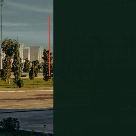
نستان
 تركمانستان 300 دولار أمريكي مقابل \"خطاب دعوة تأشيرة\" يصدره
ضخم مرشد سعره اليومي لأنه يعلم أنه ليس لديك بديل ولا
رع عشق آباد الرخامية صرف دولاراتك
 أي فائدة مالية. تركمانستان واحدة من
د تتشوه فيه ديناميكيات احتيال السياح العادية
ي التسعير مستحيلاً الطعن فيه. تخبرك
التنقل في وجهة لا تشبه أي وجهة أخرى على
 (نظامية)
📌 عشق آباد، دروازة، ماري
مين السفر