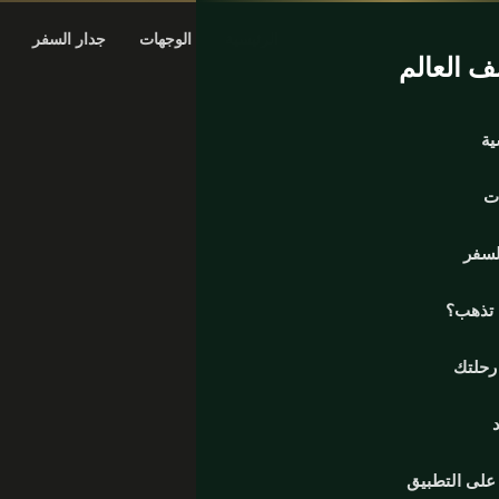
الرئيسية
الوجهات
جدار السفر
 العالم
ية
ت
لسفر
 تذهب؟
حلتك
لى التطبيق