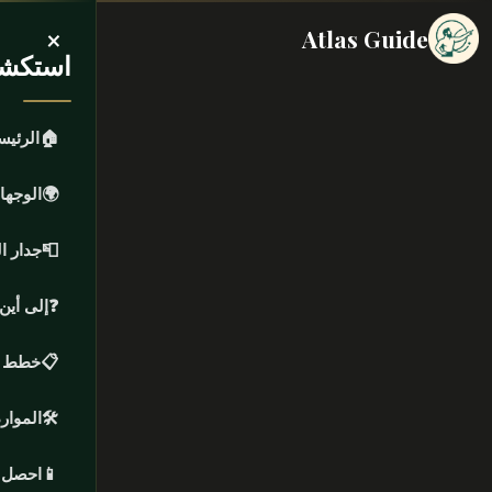
×
Atlas Guide
استكشف
🏠
الرئيس
🌍
الوجها
📮
جدار ا
❓
إلى أين
📋
خطط ر
🛠️
الموارد
📱
احصل ع