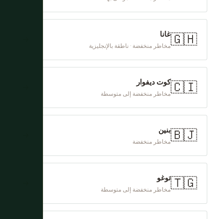
من هذه بدائل دقيقة للأصول الثقافية الخاصة ببوركينا فاسو، لكن
كل واحدة تقدم عمقاً غرب أفريقياً حقيقياً مع ملفات أمان أفضل
بكثير.
غانا
🇬🇭
→
مخاطر منخفضة · ناطقة بالإنجليزية
كوت ديفوار
🇨🇮
→
مخاطر منخفضة إلى متوسطة
بنين
🇧🇯
→
مخاطر منخفضة
توغو
🇹🇬
→
مخاطر منخفضة إلى متوسطة