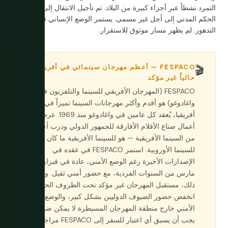
التمرد نشطاً عبر أجزاء كبيرة من البلاد. تم تأجيل الانتقال إلى
الحكم المدني إلى أجل غير مسمى. يستمر الوضع الإنساني في
التدهور. لم يظهر مسار موثوق للاستقرار.
FESPACO — أعظم مهرجان سينمائي في أفريقيا،
🎬
حالياً غير مؤكد
FESPACO (المهرجان الأفريقي للسينما والتلفزيون في
واغادوغو) هو أقدم وأكثر مهرجانات السينما تميزاً في
أفريقيا، يُعقد كل عامين في واغادوغو منذ 1969. عرض
أعمال صناع الأفلام الأفارقة للجمهور الدولي ودرب أجيالاً
من السينما الأفريقية — هو للسينما الأفريقية ما كان كان
للسينما الأوروبية. استمر FESPACO في عقده في
الإصدارات الأخيرة رغم الوضع الأمني، عادة في فبراير/
مارس من السنوات الفردية، مع حضور أمني ثقيل. ومع
ذلك، مستقبل المهرجان غير مؤكد تحت الظروف الحالية،
انخفض حضور الضيوف الدوليين بشكل كبير، والوضع
الأمني خارج منطقة المهرجان المسيطرة لا يمكن ضمانه.
يجب أن يسبق أي اعتبار للسفر إلى FESPACO مراجعة