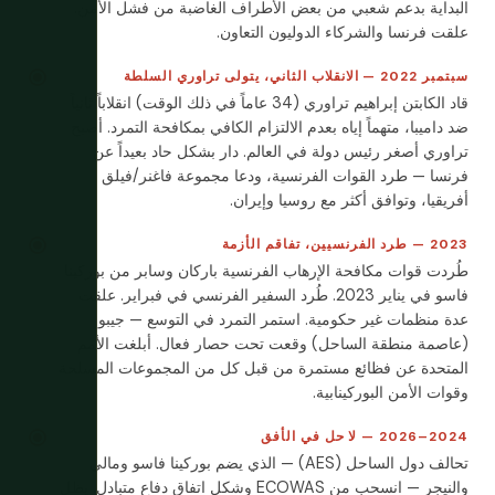
البداية بدعم شعبي من بعض الأطراف الغاضبة من فشل الأمن.
علقت فرنسا والشركاء الدوليون التعاون.
سبتمبر 2022 — الانقلاب الثاني، يتولى تراوري السلطة
قاد الكابتن إبراهيم تراوري (34 عاماً في ذلك الوقت) انقلاباً ثانياً
ضد داميبا، متهماً إياه بعدم الالتزام الكافي بمكافحة التمرد. أصبح
تراوري أصغر رئيس دولة في العالم. دار بشكل حاد بعيداً عن
فرنسا — طرد القوات الفرنسية، ودعا مجموعة فاغنر/فيلق
أفريقيا، وتوافق أكثر مع روسيا وإيران.
2023 — طرد الفرنسيين، تفاقم الأزمة
طُردت قوات مكافحة الإرهاب الفرنسية باركان وسابر من بوركينا
فاسو في يناير 2023. طُرد السفير الفرنسي في فبراير. علقت
عدة منظمات غير حكومية. استمر التمرد في التوسع — جيبو
(عاصمة منطقة الساحل) وقعت تحت حصار فعال. أبلغت الأمم
المتحدة عن فظائع مستمرة من قبل كل من المجموعات المسلحة
وقوات الأمن البوركينابية.
2024–2026 — لا حل في الأفق
تحالف دول الساحل (AES) — الذي يضم بوركينا فاسو ومالي
والنيجر — انسحب من ECOWAS وشكل اتفاق دفاع متبادل. يظل