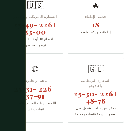
🇺🇸
🔥
خدمة الإطفاء
السفارة الأمريكية واغادوغو
+226 25-49-
18
53-00
إطفائيو بوركينا فاسو
القطاع 15، أواغا 2000 —
توظيف مخفض
🌐
🇬🇧
السفارة البريطانية
ICRC واغادوغو
واغادوغو
+226 25-31-
+226 25-30-
37-91
48-78
اللجنة الدولية للصليب الأحمر
تحقق من حالة التشغيل قبل
— عمليات إنسانية
السفر — سعة قنصلية مخفضة