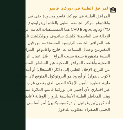
المرافق الطبية في بوركينا فاسو
🏥
المرافق الطبية في بوركينا فاسو محدودة حتى في
واغادوغو. مركز الجامعة الطبي يالغادو أويدراوغو (CHU-
YO) وCHU Bogodogo هما المستشفيات العامة الرئيسية
للإحالة في العاصمة؛ كلينيك ساندوف وبوليكلينيك نازاريت
هما المرافق الخاصة الرئيسية المستخدمة من قبل
المغتربين وعمال المساعدات. خارج واغادوغو، المرافق
الطبية متدهورة بشدة بسبب النزاع — قُتل عمال الرعاية
الصحية وأُغلقت المرافق الصحية عبر المناطق المتضررة
من النزاع. الإجلاء الطبي إلى داكار (السنغال) أو أبيدجان
(كوت ديفوار) أو أوروبا هو البروتوكول المتوقع لأي طوارئ
طبية خطيرة. تأمين الإجلاء الطبي الذي يغطي غرب أفريقيا
غير اختياري لأي أجنبي في بوركينا فاسو. الملاريا منتشرة
وهي المخاطر الطبية الأساسية للزوار؛ الوقاية (عادة
أتفاكوون/بروغوانيل أو دوكسيسيكلين) أمر أساسي. لقاح
الحمى الصفراء مطلوب للدخول.