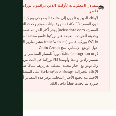
مصادر المعلومات لأولئك الذين يراقبون بوركينا
📻
فاسو
لأولئك الذين يحتاجون إلى متابعة الوضع في بوركينا فاسو
دون السفر: ACLED (مشروع بيانات موقع وحدث النزاع
المسلح، acleddata.com) يوفر أكثر الخرائط تفصيلاً
وحديثة للحوادث العنيفة عبر بوركينا فاسو محدثة أسبوعياً.
OCHA بوركينا فاسو (reliefweb.int) تنشر تقارير الوضع
حول الوضع الإنساني. تنتج Crisis Group
(crisisgroup.org) تحليلاً دورياً للمسار السياسي والأمني.
تستمر راديو أوميغا وأوميغا FM بوركينا في البث من
واغادوغو مع أخبار محلية؛ تتطلب تقاريرهم سياقاً ضد قيود
الإعلام للجنرالية. @BurkinaFasoInfos على المنصات
الاجتماعية تجمع الأخبار المحلية. توفر هذه المصادر أوضح
صورة لما يحدث فعلياً داخل البلاد.