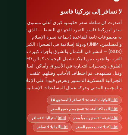
لا تسافر إلى بوركينا فاسو
أصدرت كل سلطة سفر حكومية كبرى أعلى مستوى تحذير
سفر لبوركينا فاسو. التمرد الجهادي النشط — الذي تقوم
به مجموعات تابعة للقاعدة (جماعة نصرة الإسلام
والمسلمين، JNIM) ودولة إسلامية في الصحراء الكبرى
(ISGS) — انتشر في الشمال والشرق وأجزاء كبيرة من
الغرب والجنوب من البلاد. تشمل الهجمات كمائن IED على
الطرق، وتفجيرات انتحارية في الأسواق وأماكن العبادة،
وقتل مستهدف. تم اختطاف الأجانب وقتلهم. علقت
الجنرالية العسكرية الدستور وتفرض قيوداً على الإعلام
والمجتمع المدني وحركة عمال المساعدات الإنسانية.
🇺🇸 الولايات المتحدة: لا تسافر (المستوى 4)
🇬🇧 المملكة المتحدة: تنصح بعدم جميع السفر
🇫🇷 فرنسا: تنصح رسمياً بعدم
🇦🇺 أستراليا: لا تسافر
🇨🇦 كندا: تجنب جميع السفر
🇩🇪 ألمانيا: لا تسافر