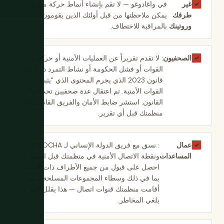
غير
في واغادوغو — لا تقم بإنشاء أنماط حركة متوقعة
✓
طرقك
يمكن ملاحظتها من قبل أولئك الذين يقومون
وروتينك
بالمراقبة للاختطاف.
الصحفيون
: لا تقدم تقريراً عن العمليات الأمنية أو حركات
✓
القوات أو فشل الحكومة أو نشاط التمرد دون فهم
قانون 2023 الذي يجرم المحتوى الذي "يثبط"
القوات الأمنية. تم اعتقال عدة صحفيين تحت هذا
القانون. استشر ضابط الأمان والفريق القانوني في
منظمتك قبل أي تقرير.
عمال
: نسق مع فريق الدولة الإنساني لـ UN OCHA
✓
المساعدات
ونقطة الاتصال الأمنية في منظمتك قبل السفر.
احصل على قبول من جميع الأطراف ذات الصلة
بما في ذلك وسطاء المجموعات المسلحة حيث
أقامت منظمتك قنوات اتصال — هذا يقلل لكنه لا
يلغي المخاطر.