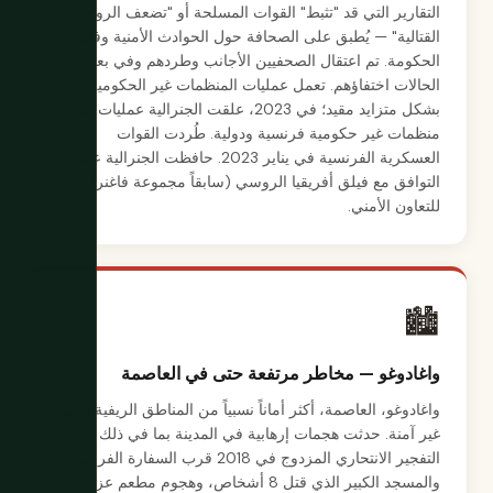
التقارير التي قد "تثبط" القوات المسلحة أو "تضعف الروح
القتالية" — يُطبق على الصحافة حول الحوادث الأمنية وفشل
الحكومة. تم اعتقال الصحفيين الأجانب وطردهم وفي بعض
الحالات اختفاؤهم. تعمل عمليات المنظمات غير الحكومية
بشكل متزايد مقيد؛ في 2023، علقت الجنرالية عمليات عدة
منظمات غير حكومية فرنسية ودولية. طُردت القوات
العسكرية الفرنسية في يناير 2023. حافظت الجنرالية على
التوافق مع فيلق أفريقيا الروسي (سابقاً مجموعة فاغنر)
للتعاون الأمني.
🏙️
واغادوغو — مخاطر مرتفعة حتى في العاصمة
واغادوغو، العاصمة، أكثر أماناً نسبياً من المناطق الريفية لكنها
غير آمنة. حدثت هجمات إرهابية في المدينة بما في ذلك
التفجير الانتحاري المزدوج في 2018 قرب السفارة الفرنسية
والمسجد الكبير الذي قتل 8 أشخاص، وهجوم مطعم عزيز