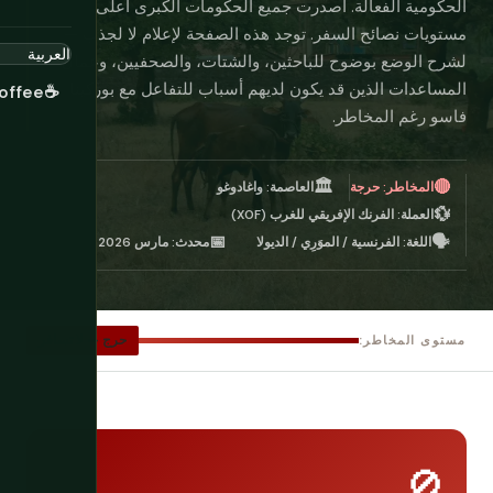
الحكومية الفعالة. أصدرت جميع الحكومات الكبرى أعلى
مستويات نصائح السفر. توجد هذه الصفحة لإعلام لا لجذب —
لشرح الوضع بوضوح للباحثين، والشتات، والصحفيين، وعمال
المساعدات الذين قد يكون لديهم أسباب للتفاعل مع بوركينا
offee
☕
فاسو رغم المخاطر.
🏛️
🔴
المخاطر: حرجة
العاصمة: واغادوغو
💱
العملة: الفرنك الإفريقي للغرب (XOF)
📅
🗣️
اللغة: الفرنسية / الموَرِي / الديولا
محدث: مارس 2026
حرج — لا تسافر
مستوى المخاطر:
🚫