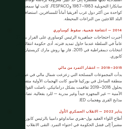
سانكارا التحويلية 1983–1987 وFESPACO، كانت لها سمعة
كواحدة من أكثر دول غرب أفريقيا أماناً للمسافرين. استضافت
البلد اللاجئين من النزاعات المحيطة.
2014 — انتفاضة شعبية، سقوط كومباوري
أجبرت احتجاجات جماهيرية الرئيس كومباوري على الفرار بعد 27
عاماً في السلطة عندما حاول تمديد فترته. أدى حكومة انتقالية إلى
انتخابات ديمقراطية في 2015، فاز بها روش مارك كريستيان
كابوري.
2015–2019 — انتشار التمرد من مالي
بدأت المجموعات المسلحة التي زعزعت شمال مالي في عبور إلى
منطقة الساحل في بوركينا فاسو. كانت الهجمات الأولية متقطعة؛
بحلول 2018–2019 تفاقمت بشكل دراماتيكي. ناضلت القوات
الأمنية — غير المجهزة جيداً وغير مدربة — للرد بفعالية. تضاعفت
مذابح القرى وهجمات IED.
يناير 2022 — الانقلاب العسكري الأول
أطاح اللواء العقيد بول-هنري سانداوغو داميبا بالرئيس كابوري،
مشيراً إلى فشل الحكومة في احتواء التمرد. التقى الانقلاب في