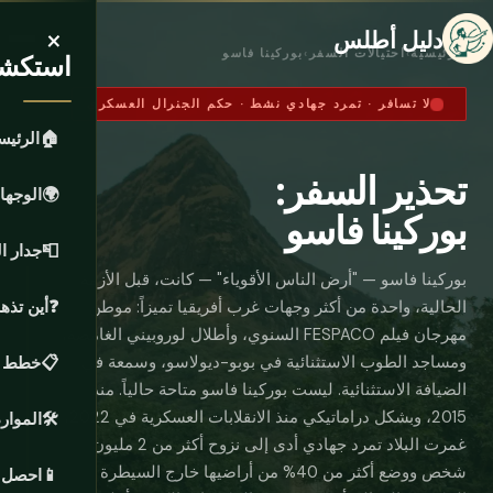
×
دليل أطلس
الرئيسية
›
احتيالات السفر
›
بوركينا فاسو
استكشف
لا تسافر · تمرد جهادي نشط · حكم الجنرال العسكري
🏠
الرئيس
تحذير السفر:
🌍
الوجها
بوركينا فاسو
📮
جدار ا
بوركينا فاسو — "أرض الناس الأقوياء" — كانت، قبل الأزمة
الحالية، واحدة من أكثر وجهات غرب أفريقيا تميزاً: موطن
❓
أين تذ
مهرجان فيلم FESPACO السنوي، وأطلال لوروبيني الغامضة،
ومساجد الطوب الاستثنائية في بوبو-ديولاسو، وسمعة في
📋
خطط ر
الضيافة الاستثنائية. ليست بوركينا فاسو متاحة حالياً. منذ
2015، وبشكل دراماتيكي منذ الانقلابات العسكرية في 2022،
🛠️
الموارد
غمرت البلاد تمرد جهادي أدى إلى نزوح أكثر من 2 مليون
شخص ووضع أكثر من 40% من أراضيها خارج السيطرة
📱
احصل ع