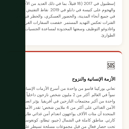
إسطنبول في 2017 (18 قتيلاً، بما في ذلك العديد من الأجانب)،
والهجوم على كنيسة في دابلو في 2019. نقاط التفتيش الأمنية
في جميع أنحاء المدينة، والحضور العسكري، والحظر في بعض
الفترات تعكس التهديد المستمر. خفضت السفارات الغربية في
واغادوغو التوظيف وسعتها المحدودة لمساعدة الجنسيات في
الطوارئ.
🆘
الأزمة الإنسانية والنزوح
تعاني بوركينا فاسو من واحدة من أسرع الأزمات الإنسانية
نمواً في العالم. أكثر من 2 مليون شخص نازحون داخلياً —
واحدة من أكبر مجتمعات النازحين في أفريقيا. يؤثر انعدام
الأمن الغذائي على أكثر من 4 ملايين شخص؛ تقدر الأمم
المتحدة أن مئات الآلاف يواجهون انعدام أمن غذائي طارئ أو
كارثي. مناطق كاملة في الشمال (جيبو، تيطاو، كونغوسي)
تحت حصار فعال من قبل مجموعات مسلحة تسيطر على