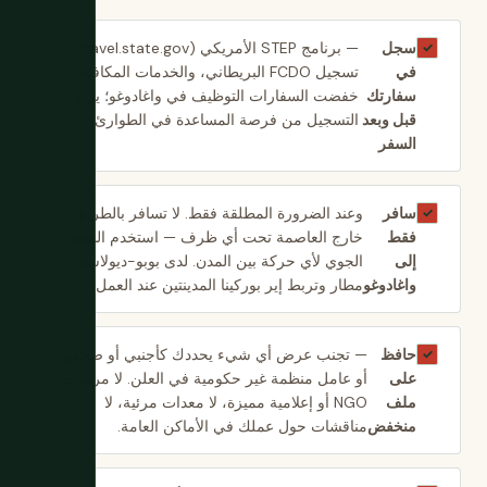
سجل
— برنامج STEP الأمريكي (travel.state.gov)،
✓
في
تسجيل FCDO البريطاني، والخدمات المكافئة.
سفارتك
خفضت السفارات التوظيف في واغادوغو؛ يزيد
قبل وبعد
التسجيل من فرصة المساعدة في الطوارئ.
السفر
سافر
وعند الضرورة المطلقة فقط. لا تسافر بالطريق
✓
فقط
خارج العاصمة تحت أي ظرف — استخدم السفر
إلى
الجوي لأي حركة بين المدن. لدى بوبو-ديولاسو
واغادوغو
مطار وتربط إير بوركينا المدينتين عند العمل.
حافظ
— تجنب عرض أي شيء يحددك كأجنبي أو صحفي
✓
على
أو عامل منظمة غير حكومية في العلن. لا مركبات
ملف
NGO أو إعلامية مميزة، لا معدات مرئية، لا
منخفض
مناقشات حول عملك في الأماكن العامة.