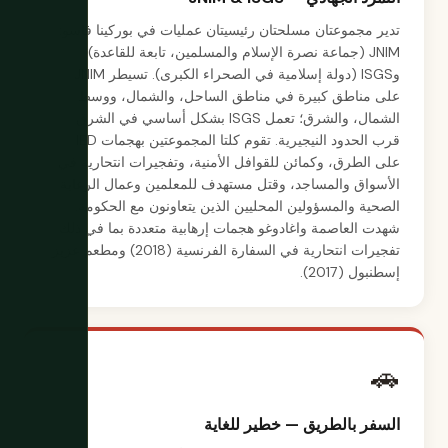
تدير مجموعتان مسلحتان رئيسيتان عمليات في بوركينا فاسو:
JNIM (جماعة نصرة الإسلام والمسلمين، تابعة للقاعدة)
وISGS (دولة إسلامية في الصحراء الكبرى). تسيطر JNIM
على مناطق كبيرة في مناطق الساحل، والشمال، ووسط
الشمال، والشرق؛ تعمل ISGS بشكل أساسي في الشرق
قرب الحدود النيجيرية. تقوم كلتا المجموعتين بهجمات IED
على الطرق، وكمائن للقوافل الأمنية، وتفجيرات انتحارية في
الأسواق والمساجد، وقتل مستهدف للمعلمين وعمال الرعاية
الصحية والمسؤولين المحليين الذين يتعاونون مع الحكومة.
شهدت العاصمة واغادوغو هجمات إرهابية متعددة بما في ذلك
تفجيرات انتحارية في السفارة الفرنسية (2018) ومطعم عزيز
إسطنبول (2017).
🚗
السفر بالطريق — خطير للغاية