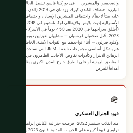
والصحفيين والمبشرين — في بوركينا فاسو. تشمل الحالات
البارزة اختطاف الكندي كيرك وودمان في 2019 (الذي عُثر
عليه ميتاً لاحقاً)، واختطاف المبشرين الإسبان، واختطاف
الأسترالية إديث بلايس والإيطالي لوكا تاتشيتو في 2018
(أُطلق سراحهما في 2020 بعد 450 يوماً في الأسر). في
2023، قُتل صحفيان فرنسيان — مشابهان لغيزلين دوبونت
وكلود فيرلون — أثناء تواجدهما مع القوات الأمنية. الخاطفون
هم بشكل أساسي مجموعات تابعة لـ JNIM التي تستخدم
الرهائن للابتزاز وكأدوات تفاوض. الأجانب الظاهرون في
المناطق الريفية أو على الطرق خارج المدن الكبرى يمثلون
أهدافاً للفرص.
🪖
قيود الجنرال العسكري
منذ انقلاب سبتمبر 2022، فرضت جنرالية الكابتن إبراهيم
تراوري قيوداً كبيرة على الحريات المدنية. قانون 2023 يجرم