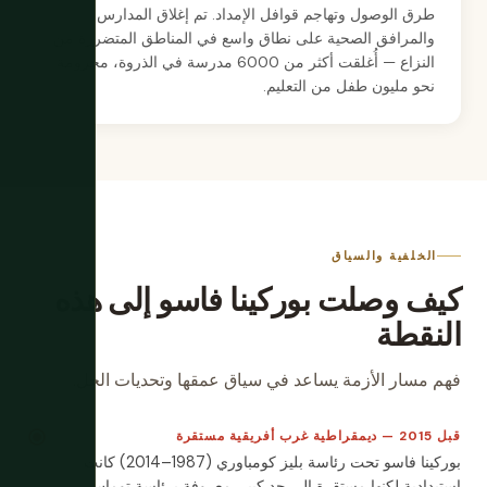
طرق الوصول وتهاجم قوافل الإمداد. تم إغلاق المدارس
والمرافق الصحية على نطاق واسع في المناطق المتضررة من
النزاع — أُغلقت أكثر من 6000 مدرسة في الذروة، محرومة
نحو مليون طفل من التعليم.
الخلفية والسياق
كيف وصلت بوركينا فاسو إلى هذه
النقطة
فهم مسار الأزمة يساعد في سياق عمقها وتحديات الحل.
قبل 2015 — ديمقراطية غرب أفريقية مستقرة
بوركينا فاسو تحت رئاسة بليز كومباوري (1987–2014) كانت
استبدادية لكنها مستقرة إلى حد كبير. معروفة برئاسة توماس