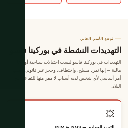
الوضع الأمني الحالي
التهديدات النشطة في بوركينا فاسو
التهديدات في بوركينا فاسو ليست احتيالات سياحية أو فخاخ
مالية — إنها تمرد مسلح، واختطاف، وحجز غير قانوني. فهمها
أمر أساسي لأي شخص لديه أسباب لا مفر منها للتفاعل مع
البلاد.
💥
التمرد الجهادي — JNIM & ISGS