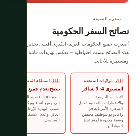
مستوى النصيحة
نصائح السفر الحكومية
أصدرت جميع الحكومات الغربية الكبرى أقصى تحذيرات السفر.
هذه النصائح ليست احتياطية — تعكس تهديدات قاتلة موثقة
ومستمرة للأجانب.
🇺🇸 الولايات المتحدة
🇬🇧 المملكة المتحدة
المستوى 4: لا تسافر
تنصح بعدم جميع السفر
الإرهاب، الجريمة،
ينصح FCDO بعدم السفر
والاضطرابات المدنية. تعمل
إلى جميع أنحاء بوركينا فاسو
السفارة الأمريكية في
بسبب التهديد الإرهابي
واغادوغو بتوظيف مخفض
العالي وعدم الاستقرار
وسعة محدودة لمساعدة
السياسي.
المواطنين.