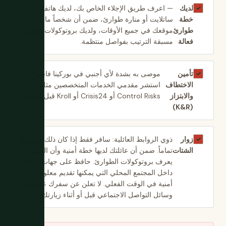
لديك
— اعرف طريق الإجلاء الخاص بك، لديك هاتف
✓
خطة
ساتلايت أو منارة طوارئ، ضمن أن شخصاً ما يعرف
طوارئ
موقعك في جميع الأوقات، ولديك بروتوكولات تسجيل
فعالة
مسبقة الترتيب بفواصل منتظمة.
تأمين
موصى به بشدة لأي أجنبي في بوركينا فاسو —
✓
الاختطاف
استشر مقدمي الخدمات المتخصصين مثل
والابتزاز
Control Risks أو Crisis24 أو Kroll قبل السفر.
(K&R)
زوار
ذوي الروابط العائلية: سافر فقط إذا كان ذلك ضرورياً
✓
الشتات
تماماً. ضمن أن عائلتك لديها خطة أمنية وأن الجميع
يعرف بروتوكولات الطوارئ. حافظ على جهات اتصال
داخل المجتمع المحلي التي يمكنها تقديم معلومات
أمنية في الوقت الفعلي. لا تعلن عن سفرك علناً على
وسائل التواصل الاجتماعي قبل أو أثناء زيارتك.