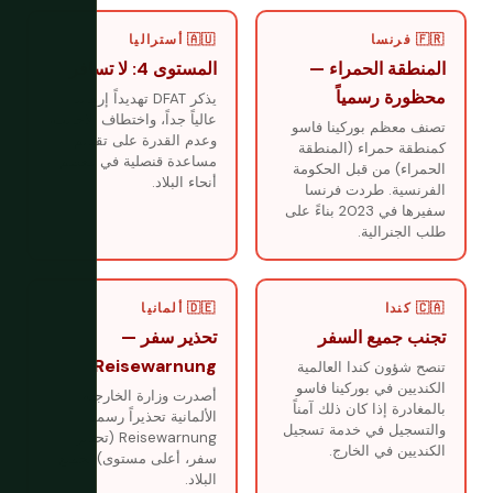
🇫🇷 فرنسا
🇦🇺 أستراليا
المنطقة الحمراء —
المستوى 4: لا تسافر
محظورة رسمياً
يذكر DFAT تهديداً إرهابياً
عالياً جداً، واختطاف الأجانب،
تصنف معظم بوركينا فاسو
وعدم القدرة على تقديم
كمنطقة حمراء (المنطقة
مساعدة قنصلية في معظم
الحمراء) من قبل الحكومة
أنحاء البلاد.
الفرنسية. طردت فرنسا
سفيرها في 2023 بناءً على
طلب الجنرالية.
🇨🇦 كندا
🇩🇪 ألمانيا
تجنب جميع السفر
تحذير سفر —
Reisewarnung
تنصح شؤون كندا العالمية
الكنديين في بوركينا فاسو
أصدرت وزارة الخارجية
بالمغادرة إذا كان ذلك آمناً
الألمانية تحذيراً رسمياً
والتسجيل في خدمة تسجيل
Reisewarnung (تحذير
الكنديين في الخارج.
سفر، أعلى مستوى) لجميع
البلاد.