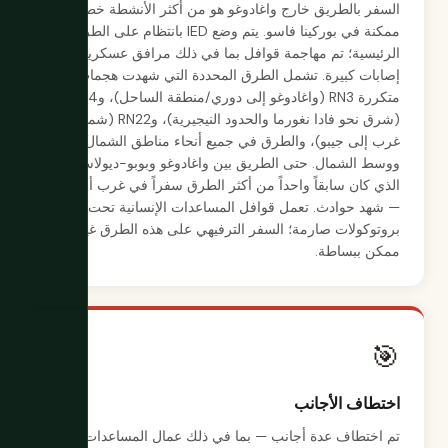
السفر بالطريق خارج واغادوغو هو من أكثر الأنشطة خطراً
ممكنة في بوركينا فاسو. يتم وضع IED بانتظام على الطرق
الرئيسية؛ تم مهاجمة قوافل بما في ذلك مرافق عسكرية مع
إصابات كبيرة. تشمل الطرق المحددة التي شهدت هجمات
متكررة RN3 (واغادوغو إلى دوري/منطقة الساحل)، وRN4
(شرق نحو فادا نغورما والحدود النيجيرية)، وRN22 (شمال
غرب إلى جيبو)، والطرق في جميع أنحاء مناطق الشمال
ووسط الشمال. حتى الطريق بين واغادوغو وبوبو-ديولاسو —
الذي كان سابقاً واحداً من أكثر الطرق سفراً في غرب أفريقيا
— شهد حوادث. تعمل قوافل المساعدات الإنسانية تحت
بروتوكولات صارمة؛ السفر الترفيهي على هذه الطرق غير
ممكن ببساطة.
🎯
اختطاف الأجانب
تم اختطاف عدة أجانب — بما في ذلك عمال المساعدات