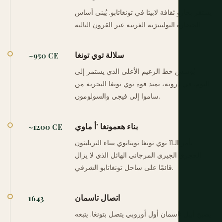
يستقر بحارو ثقافة لابيتا في تونغاتابو. يُبنى أساس
الحضارة البولينيزية الغربية عبر القرون التالية.
سلالة توي تونغا
~950 CE
يُؤسس خط الزعيم الأعلى الذي يستمر إلى
اليوم. في ذروته، تمتد قوة توي تونغا البحرية من
ساموا إلى فيجي والسولومون.
بناء هعمونغا 'أ ماوي
~1200 CE
يأمر الـ11 توي تونغا تويتاتوي ببناء التريليثون
الحجري الجيري المرجاني الهائل الذي لا يزال
قائمًا على ساحل تونغاتابو الشرقي.
اتصال تاسمان
1643
يصبح أبيل تاسمان أول أوروبي يتصل بتونغا. يتبعه