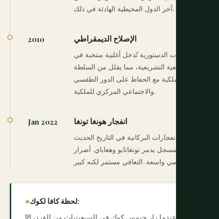
آخر الدول المحيطية الهادئة في ذلك.
الإصلاح الديمقراطي
2010
التغييرات الدستورية تُدخل أغلبية منتخبة في
الجمعية التشريعية، مما يقلل من السلطة
السياسية الملكية مع الحفاظ على الدور الطقسي
والاجتماعي المركزي للملكية.
انفجار هونغا تونغا
Jan 2022
أحد أكبر الانفجارات البركانية في التاريخ الحديث
المسجل يدمر تونغاتابو وهعاباي. أضرار
التسونامي واسعة. التعافي مستمر لكنه كبير.
لحظة كافا لكوك:
عندما زار جيمس كوك في السبعينيات من القرن 18