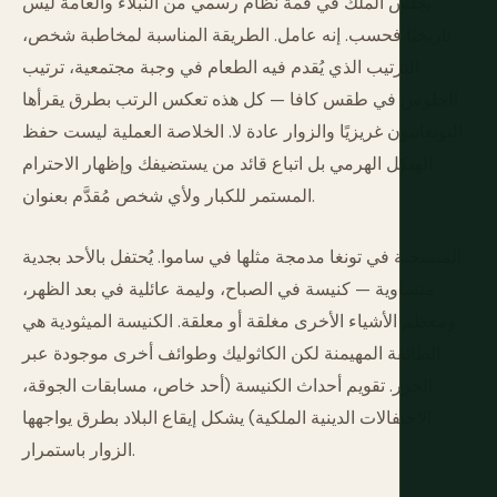
يجلس الملك في قمة نظام رسمي من النبلاء والعامة ليس
تاريخيًا فحسب. إنه عامل. الطريقة المناسبة لمخاطبة شخص،
الترتيب الذي يُقدم فيه الطعام في وجبة مجتمعية، ترتيب
الجلوس في طقس كافا — كل هذه تعكس الرتب بطرق يقرأها
التونغانيون غريزيًا والزوار عادة لا. الخلاصة العملية ليست حفظ
الهيكل الهرمي بل اتباع قائد من يستضيفك وإظهار الاحترام
المستمر للكبار ولأي شخص مُقدَّم بعنوان.
المسيحية في تونغا مدمجة مثلها في ساموا. يُحتفل بالأحد بجدية
متساوية — كنيسة في الصباح، وليمة عائلية في بعد الظهر،
ومعظم الأشياء الأخرى مغلقة أو معلقة. الكنيسة الميثودية هي
الطائفة المهيمنة لكن الكاثوليك وطوائف أخرى موجودة عبر
الجزر. تقويم أحداث الكنيسة (أحد خاص، مسابقات الجوقة،
الاحتفالات الدينية الملكية) يشكل إيقاع البلاد بطرق يواجهها
الزوار باستمرار.