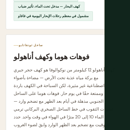
كهف البحار — مدخل تحت الماء، تأثير ضباب
مشمول في معظم رحلات الإبحار اليومية في فافاو
ساحل تونغاتابو
فوهات هوما وكهف أناهولو
كهف أناهولو 12 كيلومتر من نوكوالوفا هو كهف حجر جيري
مع بركة مياه عذبة تحت الأرض — مضاءة بأضواء
اصطناعية غير مثيرة، لكن السباحة في الكهف باردة
وممتعة حقًا في يوم حار. فوهات هوما على الساحل
الجنوبي مذهلة في أيام بعد الظهر مع تضخم وارد —
عشرات الثقوب في خط الساحل الصخري البركاني ترمي
الماء 10 إلى 20 مترًا في الهواء في وقت واحد. حدد
التوقيت مع تضخم بعد الظهر الوارد وابقَ لضوء الغروب