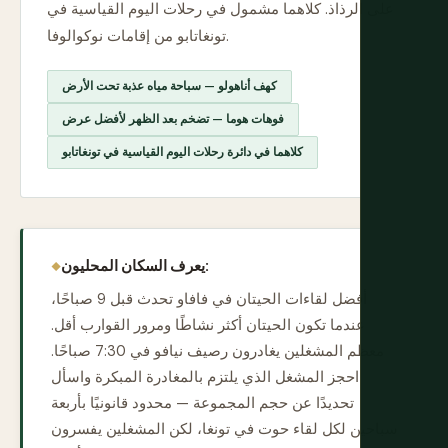
على الرذاذ. كلاهما مشمول في رحلات اليوم القياسية في
تونغاتابو من إقامات نوكوالوفا.
كهف أناهولو — سباحة مياه عذبة تحت الأرض
فوهات هوما — تضخم بعد الظهر لأفضل عرض
كلاهما في دائرة رحلات اليوم القياسية في تونغاتابو
يعرف السكان المحليون:
أفضل لقاءات الحيتان في فافاو تحدث قبل 9 صباحًا،
عندما تكون الحيتان أكثر نشاطًا ومرور القوارب أقل.
معظم المشغلين يغادرون رصيف نيافو في 7:30 صباحًا.
احجز المشغل الذي يلتزم بالمغادرة المبكرة واسأل
تحديدًا عن حجم المجموعة — محدود قانونيًا بأربعة
سباحين لكل لقاء حوت في تونغا، لكن المشغلين يفسرون