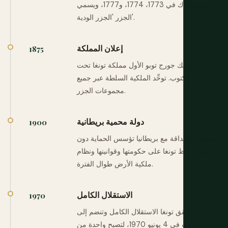
جيمس كوك في 1773، 1774، و1777، ويسمي
الجزر 'الجزر الودية'.
إعلان المملكة
1875
يعلن الملك جورج توبو الأول مملكة تونغا تحت
دستور مكتوب. توحِّد الملكية السلطة عبر جميع
مجموعات الجزر.
دولة محمية بريطانية
1900
معاهدة الصداقة مع بريطانيا تؤسس الحماية دون
ضم. تحافظ تونغا على حكومتها وقوانينها ونظام
ملكية الأرض طوال الفترة.
الاستقلال الكامل
1970
تحقق تونغا الاستقلال الكامل وتنضم إلى
الكومنولث في 4 يونيو 1970، لتصبح واحدة من