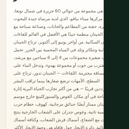
فافاو هي مجموعة من حوالي 60 جزيرة في شمال تونغا،
مركزها ميناء نيافو، الذي لديه مرساة جيدة لليخوت
الزائرة، حفنة من المطاعم والحانات، وصناعة سباحة مع
الحيتان منظمة جيدًا هي الأفضل في العالم للقاءات
الحيتان السنّانية. من أواخر يونيو إلى أكتوبر، ترتاح الحيتان
السنّانية وتتكاثر وتلد في المياه المحمية بين الجزر. تحمل
قوارب صغيرة مجموعات من 4 إلى 6 سباحين مع مرشد،
تقترب من حوت أو مجموعة بهدوء، وتدخل الماء على
مسافة محترمة. اللقاءات — الحيتان تدور، ترتاح على
السطح، الأمهات ترضع صغارها بينما تراقب البشر
المترددين قريبًا — هي من أكثر تجارب الحياة البرية إثارة
متاحة في أي مكان. الغوص والسنوركلينغ خارج موسم
الحيتان ممتاز أيضًا: حدائق مرجانية، كهوف، حطام حرب
عالمية ثانية، وغوص جدران على الشعاب الخارجية ينتج
لقاءات مع الشعاع، أسماك قرش الشعاب، وكثافة أسماك
عالية. دائرة الإبحار حول فافاو هي وجهة الإيجار الأكثر