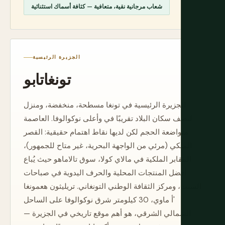
شعاب مرجانية نقية، متعافية — كثافة أسماك استثنائية
الجزيرة الرئيسية
تونغاتابو
الجزيرة الرئيسية في تونغا مسطحة، منخفضة، ومنزل
لنصف سكان البلاد تقريبًا في وأعلى نوكوالوفا. العاصمة
متواضعة الحجم لكن لديها نقاط اهتمام حقيقية: القصر
الملكي (مرئي من الواجهة البحرية، غير متاح للجمهور)،
المقابر الملكية في مالاي كولا، سوق تالاماهو حيث يُباع
أفضل المنتجات المحلية والحرف اليدوية في صباحات
السبت، ومركز الثقافة الوطني التونغاني. تريليثون هعمونغا
'أ ماوي، 30 كيلومتر شرق نوكوالوفا على الساحل
الشمالي الشرقي، هو أهم موقع تاريخي في الجزيرة —