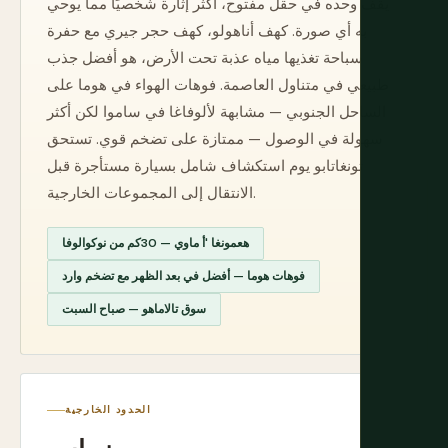
يقف وحده في حقل مفتوح، أكثر إثارة شخصيًا مما يوحي
به أي صورة. كهف أناهولو، كهف حجر جيري مع حفرة
سباحة تغذيها مياه عذبة تحت الأرض، هو أفضل جذب
طبيعي في متناول العاصمة. فوهات الهواء في هوما على
الساحل الجنوبي — مشابهة لألوفاغا في ساموا لكن أكثر
سهولة في الوصول — ممتازة على تضخم قوي. تستحق
تونغاتابو يوم استكشاف شامل بسيارة مستأجرة قبل
الانتقال إلى المجموعات الخارجية.
هعمونغا 'أ ماوي — 30كم من نوكوالوفا
فوهات هوما — أفضل في بعد الظهر مع تضخم وارد
سوق تالاماهو — صباح السبت
الحدود الخارجية
نيواس