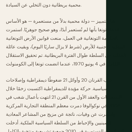
محمية بريطانية دون التخلي عن السيادة.
هذا التمييز — دولة محمية بدلاً من مستعمرة — هو الأساس
لادعاء تونغا بأنها لم تُستعمر أبدًا، وهو صحيح جوهريًا. استمرت
الحكومة التونغانية في العمل، منعت قوانين الأرض التونغانية
الملكية الأجنبية للأرض (شرط لا يزال ساريًا اليوم)، وبقيت عائلة
الملكية في السلطة طوال الفترة البريطانية. تم تحقيق الاستقلال
الكامل في 4 يونيو 1970، عندما انضمت تونغا إلى الكومنولث.
جلب القرنان 20 وأوائل 21 ضغوطًا ديمقراطية وإصلاحات
سياسية. حركة مؤيدة للديمقراطية اكتسبت زخمًا خلال
التسعينيات والعقد الأول من القرن 21 انتهت بأعمال شغب في
2006 في نوكوالوفا دمرت معظم المنطقة التجارية المركزية
وأسفرت عن وفيات، ناتجة عن مزيج من المشاعر المعادية
للصينيين والإحباط من السلطة السياسية الملكية. أدخلت
الإصلاحات الدستورية في 2010 جمعية تشريعية منتخبة بالكامل