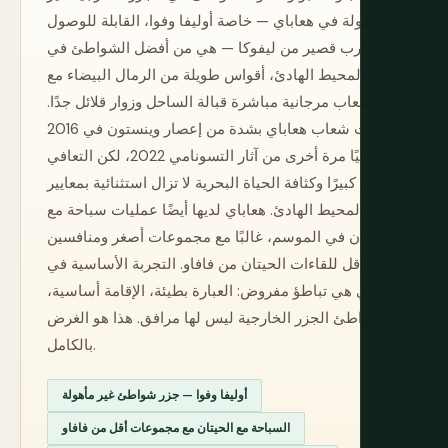
المأهولة في هعاباي — خاصة أوليفا وفوا، القابلة للوصول
بقارب قصير من ليفوكا — هي من أفضل الشواطئ في
المحيط الهادئ، أقواس طويلة من الرمال البيضاء مع
شعاب مرجانية مباشرة قبالة الساحل وزوار قلائل جدًا.
تضررت شعاب هعاباي بشدة من إعصار وينستون في 2016
وجزئيًا مرة أخرى من آثار التسونامي 2022، لكن التعافي
كان كبيرًا وكثافة الحياة البحرية لا تزال استثنائية بمعايير
المحيط الهادئ. هعاباي لديها أيضًا عمليات سباحة مع
الحيتان في الموسم، غالبًا مع مجموعات أصغر ومنافسين
أقل للقاءات الحيتان من فافاو. التجربة الأساسية في
هعاباي هي تباطؤ مفروض: العبارة بطيئة، الإقامة أساسية،
وشواطئ الجزر الخارجية ليس لها مرافق. هذا هو الغرض
بالكامل.
أوليفا وفوا — جزر شواطئ غير مأهولة
السباحة مع الحيتان مع مجموعات أقل من فافاو