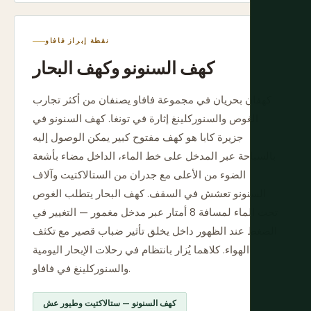
نقطة إبراز فافاو
كهف السنونو وكهف البحار
كهفان بحريان في مجموعة فافاو يصنفان من أكثر تجارب
الغوص والسنوركلينغ إثارة في تونغا. كهف السنونو في
جزيرة كابا هو كهف مفتوح كبير يمكن الوصول إليه
بالسباحة عبر المدخل على خط الماء، الداخل مضاء بأشعة
الضوء من الأعلى مع جدران من الستالاكتيت وآلاف
السنونو تعشش في السقف. كهف البحار يتطلب الغوص
تحت الماء لمسافة 8 أمتار عبر مدخل مغمور — التغيير في
الضغط عند الظهور داخل يخلق تأثير ضباب قصير مع تكثف
الهواء. كلاهما يُزار بانتظام في رحلات الإبحار اليومية
والسنوركلينغ في فافاو.
كهف السنونو — ستالاكتيت وطيور عش