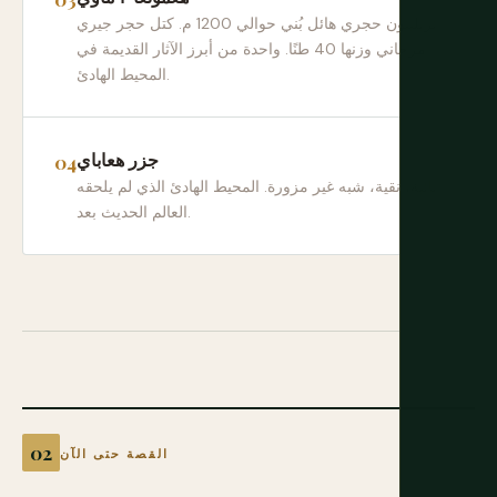
تريليثون حجري هائل بُني حوالي 1200 م. كتل حجر جيري
مرجاني وزنها 40 طنًا. واحدة من أبرز الآثار القديمة في
المحيط الهادئ.
جزر هعاباي
نائية، نقية، شبه غير مزورة. المحيط الهادئ الذي لم يلحقه
العالم الحديث بعد.
القصة حتى الآن