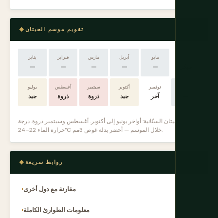
تقويم موسم الحيتان
يونيو
مايو
أبريل
مارس
فبراير
يناير
مبكر
—
—
—
—
—
ديسمبر
نوفمبر
أكتوبر
سبتمبر
أغسطس
يوليو
—
آخر
جيد
ذروة
ذروة
جيد
موسم الحيتان السنّانية: أواخر يونيو إلى أكتوبر. أغسطس وسبتمبر ذروة. درجة
حرارة الماء 22–24°C خلال الموسم — أحضر بدلة غوص 3مم.
روابط سريعة
مقارنة مع دول أخرى
معلومات الطوارئ الكاملة