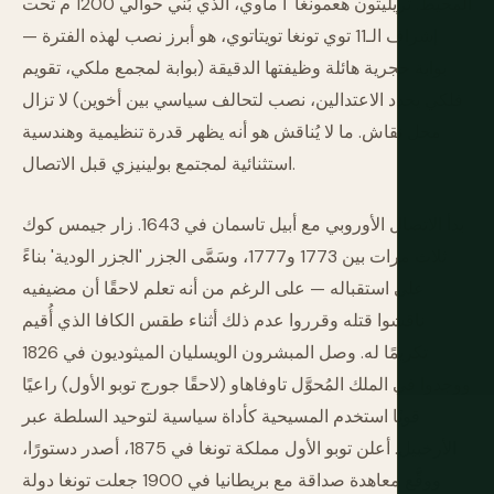
المحيط. تريليثون هعمونغا 'أ ماوي، الذي بُني حوالي 1200 م تحت
إشراف الـ11 توي تونغا تويتاتوي، هو أبرز نصب لهذه الفترة —
بوابة حجرية هائلة وظيفتها الدقيقة (بوابة لمجمع ملكي، تقويم
فلكي يحدد الاعتدالين، نصب لتحالف سياسي بين أخوين) لا تزال
محل نقاش. ما لا يُناقش هو أنه يظهر قدرة تنظيمية وهندسية
استثنائية لمجتمع بولينيزي قبل الاتصال.
بدأ الاتصال الأوروبي مع أبيل تاسمان في 1643. زار جيمس كوك
ثلاث مرات بين 1773 و1777، وسَمَّى الجزر 'الجزر الودية' بناءً
على استقباله — على الرغم من أنه تعلم لاحقًا أن مضيفيه
ناقشوا قتله وقرروا عدم ذلك أثناء طقس الكافا الذي أُقيم
تكريمًا له. وصل المبشرون الويسليان الميثوديون في 1826
ووجدوا في الملك المُحوَّل تاوفاهاو (لاحقًا جورج توبو الأول) راعيًا
قويًا استخدم المسيحية كأداة سياسية لتوحيد السلطة عبر
الأرخبيل. أعلن توبو الأول مملكة تونغا في 1875، أصدر دستورًا،
ووقَّع معاهدة صداقة مع بريطانيا في 1900 جعلت تونغا دولة