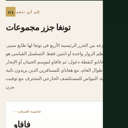
إلى أين تذهب
تونغا
جزر
مجموعات
كل مجموعة من الجزر الرئيسية الأربع في تونغا لها طابع مميز،
ويرى معظم الزوار واحدة أو اثنتين فقط. التسلسل القياسي هو
تونغاتابو كنقطة دخول، ثم فافاو لموسم الحيتان أو الإبحار
والغوص طوال العام، مع هعاباي للمسافرين الذين يريدون نائية
حقيقية. النيواس للمستكشف الخارجي المحترف مع توقيت
مرن.
عاصمة الحيتان
فافاو