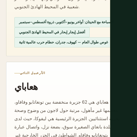
شعبية في المحيط الهادئ الجنوبي.
السباحة مع الحيتان: أواخر يونيو–أكتوبر، ذروة أغسطس–سبتمبر
أفضل إيجار إبحار في المحيط الهادئ الجنوبي
غوص طوال العام — كهوف، جدران، حطام حرب عالمية ثانية
الأرخبيل النائي
هعاباي
هعاباي هي 62 جزيرة منخفضة بين تونغاتابو وفافاو،
معظمها غير مأهول، مرتبة حول لاجون من وضوح وصحة
بحرية استثنائيين. الجزيرة الرئيسية هي ليفوكا، حيث لدى
بلدة بانغاي الصغيرة سوق، بضعة نزل، واتصال عبارة
بتونغاتابو وفافاو. الشواطئ في الجزر الخارجية غير