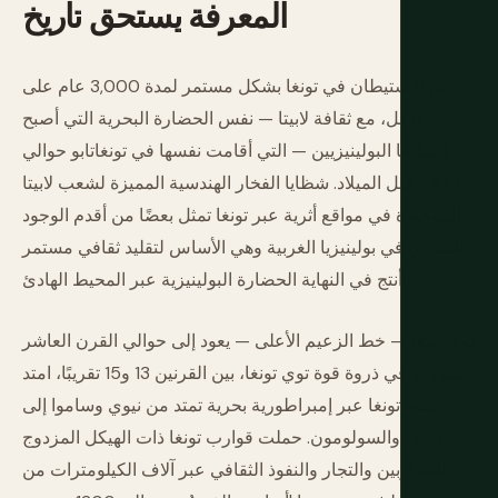
المعرفة
يستحق
تاريخ
تم الاستيطان في تونغا بشكل مستمر لمدة 3,000 عام على
الأقل، مع ثقافة لابيتا — نفس الحضارة البحرية التي أصبح
أحفادها البولينيزيين — التي أقامت نفسها في تونغاتابو حوالي
1000 قبل الميلاد. شظايا الفخار الهندسية المميزة لشعب لابيتا
الموجودة في مواقع أثرية عبر تونغا تمثل بعضًا من أقدم الوجود
البشري في بولينيزيا الغربية وهي الأساس لتقليد ثقافي مستمر
أنتج في النهاية الحضارة البولينيزية عبر المحيط الهادئ.
توي تونغا — خط الزعيم الأعلى — يعود إلى حوالي القرن العاشر
الميلادي. في ذروة قوة توي تونغا، بين القرنين 13 و15 تقريبًا، امتد
نفوذ تونغا عبر إمبراطورية بحرية تمتد من نيوي وساموا إلى
فيجي والسولومون. حملت قوارب تونغا ذات الهيكل المزدوج
المحاربين والتجار والنفوذ الثقافي عبر آلاف الكيلومترات من