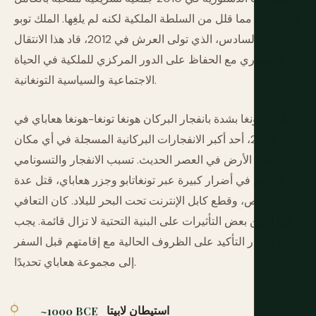
لأول مرة، مما قلل من السلطة الملكية لكنه لم يلغِها. الملك توبو
السادس، الذي تولى العرش في 2012، قاد هذا الانتقال
الدستوري مع الحفاظ على الدور المركزي للملكية في الحياة
الاجتماعية والسياسية التونغانية.
تأثرت تونغا بشدة بانفجار البركان هونغا تونغا-هونغا هعاباي في
يناير 2022، أحد أكبر الانفجارات البركانية المسجلة في أي مكان
على الأرض في العصر الحديث. تسبب الانفجار والتسونامي
اللاحق في أضرار كبيرة عبر تونغاتابو وجزر هعاباي، قتل عدة
أشخاص، وقطع كابل الإنترنت تحت البحر للبلاد. كان التعافي
كبيرًا لكن بعض التأثيرات على البنية التحتية لا تزال قائمة. يجب
على الزوار التأكيد على الظروف الحالية مع إقامتهم قبل السفر
إلى مجموعة هعاباي تحديدًا.
استيطان لابيتا
~1000 BCE