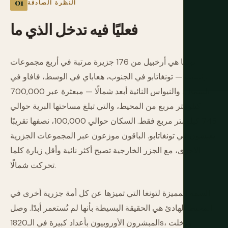
النظرة الصادقة
فعليًا
فيه
تدخل
الذي
ما
تونغا هي أرخبيل من 176 جزيرة مرتبة في أربع مجموعات
رئيسية — تونغاتابو في الجنوب، هعاباي في الوسط، فافاو في
الشمال، والنيواس النائية أبعد شمالًا — مبعثرة عبر 700,000
كيلومتر مربع من المحيط، والتي تبلغ مساحتها البرية حوالي
748 كيلومتر مربع فقط. السكان حوالي 100,000، نصفها تقريبًا
يعيشون في تونغاتابو. الباقون موزعون عبر المجموعات الجزرية
الأخرى، مع الجزر الخارجية تصبح أكثر نائية وأقل زيارة كلما
تحركت شمالًا.
السمة المميزة لتونغا التي تميزها عن كل أمة جزرية أخرى في
المحيط الهادئ هي الحقيقة البسيطة بأنها لم تُستعمر أبدًا. وصل
المبشرون الأوروبيون بأعداد كبيرة في الـ1820s، ودخلت