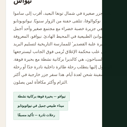
ثلاث جزر صغيرة في شمال تونغا البعيد، أقرب إلى ساموا
من نوكوالوفا، تتلقى حفنة من الزوار سنويًا. نيواتوبوتابو
هي جزيرة خصبة خضراء مع مجتمع صغير وأحد أجمل
الموانئ الطبيعية في المحيط الهادئ. نيوافو، المعروفة
بـ'جزيرة علبة القصدير' للممارسة التاريخية لتسليم البريد
في علب محكمة الإغلاق تُرمى فوق الجانب ليسترجعها
السباحون، هي كالديرا بركانية نشطة مع بحيرة فوهة.
الوصول إليها يتطلب رحلة طائرة داخلية نادرة جدًا أو رحلة
سفينة شحن لعدة أيام. هذا سفر جزر خارجية في أكثر
التزام وأكثر مكافأة لمن يصلون.
نيوافو — بحيرة فوهة بركانية نشطة
ميناء طبيعي جميل في نيواتوبوتابو
رحلات نادرة — تأكيد مسبقًا