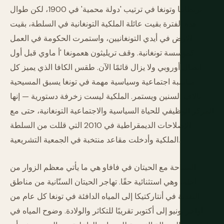
بريطانيا وتونغا في ترتيب 'دولة محمية' في 1900، لكن طوال
هذه الفترة بقيت عائلة الملكية التونغانية في السلطة، بقيت
الأرض في أيدي التونغانيين، واستمرت الحكومة في العمل
كمؤسسة تونغانية. وقف تريليثون هعمونغا 'أ ماوي قبل أول
اتصال أوروبي ولا يزال قائمًا الآن. طقس الكافا الذي يميز كل
مناسبة اجتماعية وسياسية مهمة في تونغا يسبق المسيحية
بآلاف السنين ويستمر. الملكية ليست زخرفة دستورية — إنها
المركز الوظيفي للحياة السياسية والاجتماعية التونغانية، حتى مع
الإصلاحات الديمقراطية في 2010 التي قللت من السلطة
الملكية وأدخلت مقاعد منتخبة في الجمعية التشريعية.
السباحة مع الحيتان في فافاو هي ما يأتي معظم الزوار من
أجله، وهي استثنائية حقًا. تهاجر الحيتان السنّانية من مناطق
التغذية في أنتاركتيكا إلى المياه الدافئة في تونغا كل عام من
أواخر يونيو إلى أكتوبر تقريبًا للتكاثر والولادة. وضوح المياه في