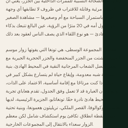
فافاو، مع الضحالة النسبية للممرات الداخلية بين الجزر، يعني أن
الحيتان مرئية وقابلة للاقتراب في ظروف لا تطابقها أي وجهة
أخرى باستمرار. السباحة مع أم وصغيرها — مشاهدة الصغير
يدور حول أمه في 20 مترًا من الرؤية، عين البالغ تتبعك بذكاء
هادئ — هو نوع اللقاء الذي يصف الناس لعقود بعد ذلك.
هعاباي، المجموعة الوسطى، هي تونغا التي يفوتها زوار موسم
الحيتان. تشتت من الجزر المنخفضة والجزر الحجرية الجيرية مع
بعض أفضل الشعاب المرجانية النقية في المحيط الهادئ، بنية
سياحية شبه معدومة، وإيقاع حياة لم يتسارع بشكل كبير في
جيل. إذا كنت مرتاحًا مع إقامة أساسية، الاعتماد على الذات،
والواقع أن العبارة قد لا تعمل وفق الجدول، تقدم هعاباي تجربة
محيط هادئ نادرة حقًا. تونغاتابو، الجزيرة الرئيسية، لديها
العاصمة نوكوالوفا، القصر الملكي، تريليثون هعمونغا، وبنية تحتية
جيدة كنقطة انطلاق. تكافئ يوم استكشاف شامل لكن معظم
الزوار سعداء بالانتقال إلى المجموعات الخارجية.