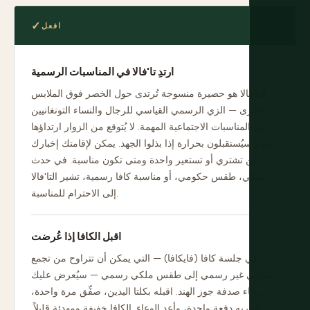
افعل
ارتدِ تا'فالا في المناسبات الرسمية
التا'فالا هو حصيرة منسوجة تُرتدى حول الخصر فوق الملابس
الأخرى — الزي الرسمي القياسي للرجال والنساء التونغانيين
في المناسبات الاجتماعية المهمة. لا يُتوقع من الزوار ارتداؤها
لكنهم سيُستقبلون بحرارة إذا بذلوا الجهد. يمكن لإقامتك إخبارك
أين تشتري أو تستعير واحدة ومتى تكون مناسبة. في حدث
ملكي، طقس حكومي، أو مناسبة كافا رسمية، تشير التا'فالا
إلى الاحترام للمناسبة.
اقبل الكافا إذا عُرضت
في جلسة كافا (فايكافا) — التي يمكن أن تتراوح من تجمع
مسائي غير رسمي إلى طقس ملكي رسمي — سيُعرض عليك
وعاء صدفة جوز الهند. اقبله بكلتا اليدين، صفِّق مرة واحدة،
اشربه دفعة واحدة، وأعد الوعاء. الكافا خفيفة ومهدئة قليلاً.