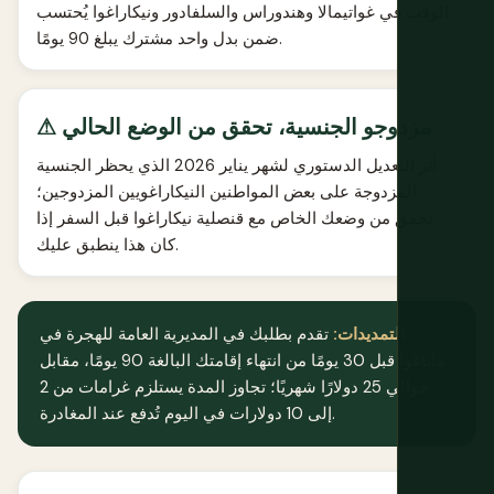
الوقت في غواتيمالا وهندوراس والسلفادور ونيكاراغوا يُحتسب
ضمن بدل واحد مشترك يبلغ 90 يومًا.
⚠ مزدوجو الجنسية، تحقق من الوضع الحالي
أثر التعديل الدستوري لشهر يناير 2026 الذي يحظر الجنسية
المزدوجة على بعض المواطنين النيكاراغويين المزدوجين؛
تحقق من وضعك الخاص مع قنصلية نيكاراغوا قبل السفر إذا
كان هذا ينطبق عليك.
التمديدات:
تقدم بطلبك في المديرية العامة للهجرة في
ماناغوا قبل 30 يومًا من انتهاء إقامتك البالغة 90 يومًا، مقابل
حوالي 25 دولارًا شهريًا؛ تجاوز المدة يستلزم غرامات من 2
إلى 10 دولارات في اليوم تُدفع عند المغادرة.