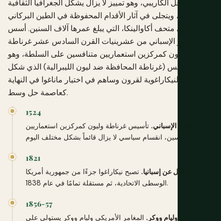
طول ساحل الكاريبي، وهو تمييز لا يزال يشكل الجغرافيا الثقافية
للبلاد اليوم، ويتجلى في آثار الأقدام المحفوظة في الطين البركاني
في متحف أكاوالينكا، التي يبلغ عمرها آلاف السنين. أسس
الاستعمار الإسباني من عشرينيات القرن السادس عشر غرناطة
وليون كمركزين استعماريين متنافسين على السلطة، وهو
التنافس (غرناطة المحافظة ضد ليون الليبرالية) الذي شكل
السياسة النيكاراغوية لقرون وساهم في اختيار ماناغوا في النهاية
كعاصمة حل وسط.
1524
الاستعمار الإسباني.
تأسيس غرناطة وليون كمركزين استعماريين
متنافسين، انقسام سياسي لا يزال قائماً بشكل مختلف اليوم.
1821
الاستقلال عن إسبانيا.
تصبح نيكاراغوا جزءًا من جمهورية أمريكا
الوسطى الاتحادية، ثم مستقلة تمامًا في عام 1838.
1856-57
حرب وليام ووكر.
المغامر الأمريكي وليام ووكر يستولي على