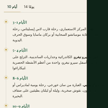
14 يومًا
10 أيام
الأيام 1-3
غرناطة.
المركز الاستعماري، رحلة قارب لاس إيسليتاس، رحلة
يومية إلى غابة مومباتشو السحابية أو بركان ماسايا وسوق الحرف
اليدوية.
الأيام 4-5
ليون وسيرو نيغرو.
الكاتدرائية وجداريات الساندينية، التزلج على
الرمال أسفل سيرو نيغرو، واحدة من أعظم الأنشطة الحصرية
لنيكاراغوا.
الأيام 6-8
جزيرة أوميتيبي.
العبارة من سان خورخي، رحلة يومية لماديراس أو
كونسيبسيون، نقوش صخرية، وليلة أو ليلتان بطيئتين على ضفاف
البحيرة.
الأيام 9-10