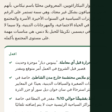
يصف الزوار النيكاراغويين، المعروفين محليًا باسم نيكاس، بأنهم
دافئون ومضيافون بشكل غير معتاد، وهي سمة تستمر على الرغم
من التوترات السياسية في السنوات الأخيرة. الأسرة والمجتمع
محوريان في الحياة الاجتماعية، والمهرجانات الدينية، ولا سيما لا
بوريسيما في ديسمبر، تكريمًا للحبل بلا دنس، هي مناسبات مهمة
على مستوى المجتمع بأكمله.
افعل
حيّ بحرارة قبل أي معاملة.
"بينوس دياز" موجزة وحديث
قصير قبل الشروع في العمل أمر متوقع ومقدر.
ارتدِ ملابس محتشمة خارج مدن الشاطئ.
خاصة في
البلدات الصغيرة والسياقات الدينية، بعيدًا عن المعايير
الأكثر استرخاءً في سان خوان ديل سور أو جزر الذرة.
أعط بقشيشًا حوالي 10%.
مقدر في المطاعم، خاصة
خارج المراكز السياحية الرئيسية حيث لا يتم إضافته تلقائيًا.