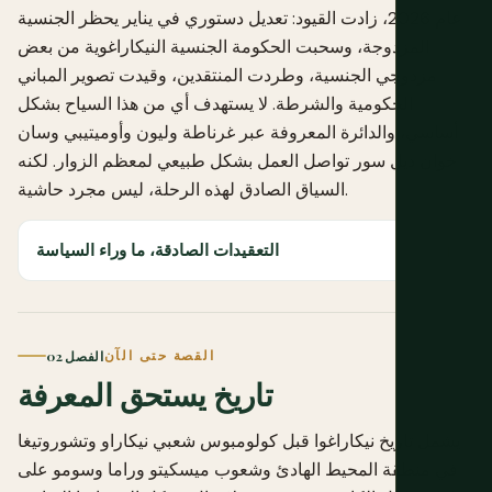
عام 2026، زادت القيود: تعديل دستوري في يناير يحظر الجنسية
المزدوجة، وسحبت الحكومة الجنسية النيكاراغوية من بعض
مزدوجي الجنسية، وطردت المنتقدين، وقيدت تصوير المباني
الحكومية والشرطة. لا يستهدف أي من هذا السياح بشكل
أساسي، والدائرة المعروفة عبر غرناطة وليون وأوميتيبي وسان
خوان ديل سور تواصل العمل بشكل طبيعي لمعظم الزوار. لكنه
السياق الصادق لهذه الرحلة، ليس مجرد حاشية.
التعقيدات الصادقة، ما وراء السياسة
القصة حتى الآن
الفصل 02
تاريخ يستحق المعرفة
يشمل تاريخ نيكاراغوا قبل كولومبوس شعبي نيكاراو وتشوروتيغا
في منطقة المحيط الهادئ وشعوب ميسكيتو وراما وسومو على