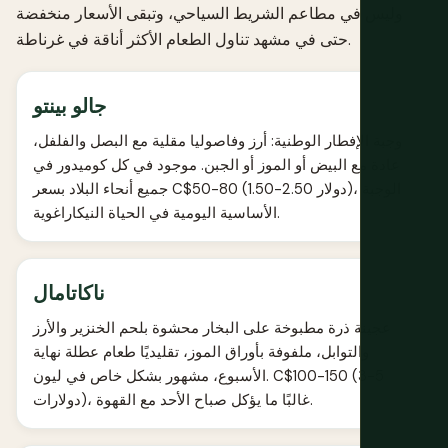
وليس في مطاعم الشريط السياحي، وتبقى الأسعار منخفضة
حتى في مشهد تناول الطعام الأكثر أناقة في غرناطة.
جالو بينتو
وجبة الإفطار الوطنية: أرز وفاصوليا مقلية مع البصل والفلفل،
عادة مع البيض أو الموز أو الجبن. موجود في كل كوميدور في
جميع أنحاء البلاد بسعر C$50-80 (1.50-2.50 دولار)، الوجبة
الأساسية اليومية في الحياة النيكاراغوية.
ناكاتامال
عجينة ذرة مطبوخة على البخار محشوة بلحم الخنزير والأرز
والتوابل، ملفوفة بأوراق الموز، تقليديًا طعام عطلة نهاية
الأسبوع، مشهور بشكل خاص في ليون. C$100-150 (3-5
دولارات)، غالبًا ما يؤكل صباح الأحد مع القهوة.