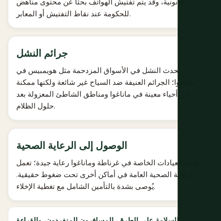
قانونية، وقد يتم تفتيش الهواتف بحثًا عن محتوى مناهض
للحكومة عند نقاط التفتيش أو المعابر.
جرائم النشل
يحدث النشل في الأسواق المزدحمة مثل هويمبيس في
ماناغوا؛ الجرائم العنيفة ضد السياح غير شائعة ولكنها ممكنة
في أحياء معينة في ماناغوا ومناطق الشاطئ المعزولة بعد
حلول الظلام.
الوصول إلى الرعاية الصحية
تقدم العيادات الخاصة في غرناطة وماناغوا رعاية جيدة؛ تعمل
الرعاية الصحية العامة في أماكن أخرى تحت ضغوط حقيقية.
يُوصى بشدة بالتأمين الشامل مع تغطية الإخلاء.
السلامة على الطرق، المسافرون المنفردون، والقراءة