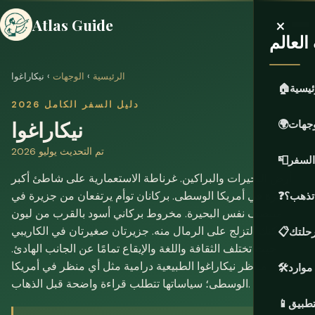
×
Atlas Guide
لعالم
الرئيسية
›
الوجهات
› نيكاراغوا
ئيسية
🏠
دليل السفر الكامل 2026
نيكاراغوا
وجهات
🌍
تم التحديث يوليو 2026
السفر
📮
أرض البحيرات والبراكين. غرناطة الاستعمارية على شاطئ أكبر
بحيرة في أمريكا الوسطى. بركانان توأم يرتفعان من جزيرة في
 تذهب؟
❓
منتصف نفس البحيرة. مخروط بركاني أسود بالقرب من ليون
يمكنك التزلج على الرمال منه. جزيرتان صغيرتان في الكاريبي
حلتك
📋
حيث تختلف الثقافة واللغة والإيقاع تمامًا عن الجانب الهادئ.
مناظر نيكاراغوا الطبيعية درامية مثل أي منظر في أمريكا
موارد
🛠️
الوسطى؛ سياساتها تتطلب قراءة واضحة قبل الذهاب.
تطبيق
📱