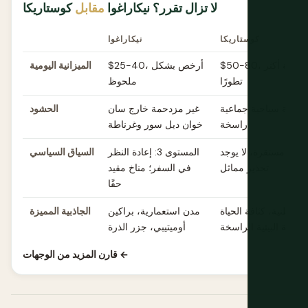
لا تزال تقرر؟ نيكاراغوا
مقابل
كوستاريكا
كوستاريكا
نيكاراغوا
$50-80، أسعار سياحية أكثر
$25-40، أرخص بشكل
الميزانية اليومية
تطورًا
ملحوظ
ة تحتية سياحية جماعية
غير مزدحمة خارج سان
الحشود
راسخة
خوان ديل سور وغرناطة
اطية مستقرة، لا يوجد
المستوى 3: إعادة النظر
السياق السياسي
تحذير مماثل
في السفر؛ مناخ مقيد
حقًا
 الوطنية، كثافة الحياة
مدن استعمارية، براكين
الجاذبية المميزة
لسياحة البيئية الراسخة
أوميتيبي، جزر الذرة
قارن المزيد من الوجهات ←