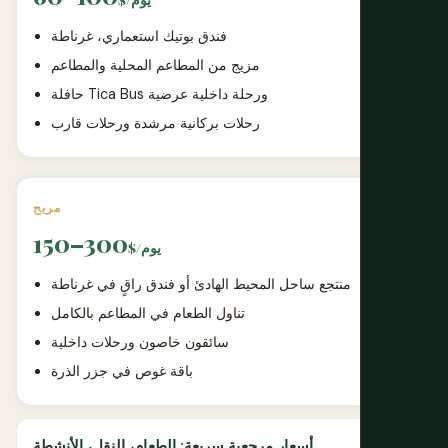
فندق بوتيك استعماري، غرناطة
مزيج من المطاعم المحلية والمطاعم
حافلة Tica Bus ورحلة داخلية عرضية
رحلات بركانية مرشدة ورحلات قارب
مريح
150–300
$/يوم
منتجع ساحل المحيط الهادئ أو فندق راقٍ في غرناطة
تناول الطعام في المطاعم بالكامل
سائقون خاصون ورحلات داخلية
باقة غوص في جزر الذرة
أسعار مرجعية سريعة: الطعام، النقل، الأنشطة