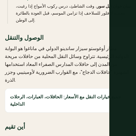
سان خوان ديل سور.
وقت الشاطئ، درس ركوب الأمواج إذا رغبت،
محمية لا فلور للسلاحف إذا تزامن الموسم، قبل العودة بالطائرة
إلى الوطن.
الوصول والتنقل
مطار أوغوستو سيزار ساندينو الدولي في ماناغوا هو البوابة
الدولية الرئيسية. تتراوح وسائل النقل المحلية من حافلات مريحة
بين المدن إلى حافلات المدارس الصفراء المعاد استخدامها
الشهيرة "حافلات الدجاج"، مع القوارب الضرورية لأوميتيبي وجزر
الذرة.
جميع خيارات النقل مع الأسعار: الحافلات، العبارات، الرحلات
الداخلية
أين تقيم