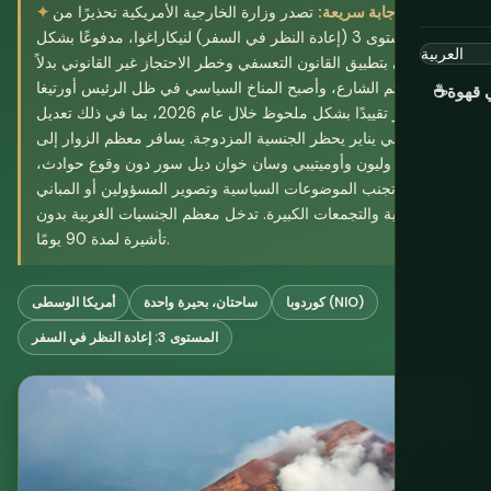
إجابة سريعة:
تصدر وزارة الخارجية الأمريكية تحذيرًا من
المستوى 3 (إعادة النظر في السفر) لنيكاراغوا، مدفوعًا بشكل
أساسي بتطبيق القانون التعسفي وخطر الاحتجاز غير القانوني بدلاً
من جرائم الشارع، وأصبح المناخ السياسي في ظل الرئيس أورتيغا
 قهوة
☕
أكثر تقييدًا بشكل ملحوظ خلال عام 2026، بما في ذلك تعديل
دستوري في يناير يحظر الجنسية المزدوجة. يسافر معظم الزوار إلى
غرناطة وليون وأوميتيبي وسان خوان ديل سور دون وقوع حوادث،
بشرط تجنب الموضوعات السياسية وتصوير المسؤولين أو المباني
الحكومية والتجمعات الكبيرة. تدخل معظم الجنسيات الغربية بدون
تأشيرة لمدة 90 يومًا.
كوردوبا (NIO)
ساحتان، بحيرة واحدة
أمريكا الوسطى
المستوى 3: إعادة النظر في السفر