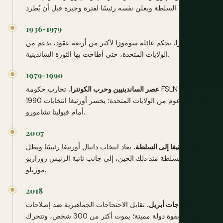
السلطة ويعلن نفسه رئيسًا لفترة وجيزة قبل أن يُطرد.
1936-1979
سلالة سوموزا.
تحكم عائلة سوموزا لأكثر من أربعة عقود، بدعم من
الولايات المتحدة، حتى أطاحت بها الثورة الساندينية.
1979-1990
عصر الساندينيين وحرب الكونترا.
تحارب حكومة FSLN تمرد
الكونترا المدعوم من الولايات المتحدة؛ يخسر أورتيغا انتخابات 1990
أمام فيوليتا تشامورو.
2007
عودة أورتيغا إلى السلطة.
يعاد انتخاب دانيال أورتيغا رئيسًا ويظل
في السلطة منذ ذلك الحين، إلى جانب نائبة الرئيس روزاريو
موريلو.
2018
احتجاجات أبريل.
تقابل الاحتجاجات الجماهيرية ضد إصلاحات
المعاشات بقوة دولة مميتة؛ يموت أكثر من 300 شخص، وتتحرك