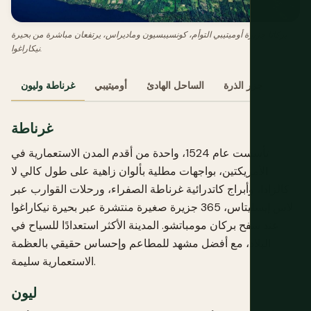
بركانا جزيرة أوميتيبي التوأم، كونسيبسيون وماديراس، يرتفعان مباشرة من بحيرة
نيكاراغوا.
جزر الذرة
الساحل الهادئ
أوميتيبي
غرناطة وليون
غرناطة
تأسست عام 1524، واحدة من أقدم المدن الاستعمارية في
الأمريكتين، بواجهات مطلية بألوان زاهية على طول كالي لا
كالزادا، وأبراج كاتدرائية غرناطة الصفراء، ورحلات القوارب عبر
لاس إيسليتاس، 365 جزيرة صغيرة منتشرة عبر بحيرة نيكاراغوا
عند سفح بركان مومباتشو. المدينة الأكثر استعدادًا للسياح في
البلاد، مع أفضل مشهد للمطاعم وإحساس حقيقي بالعظمة
الاستعمارية سليمة.
ليون