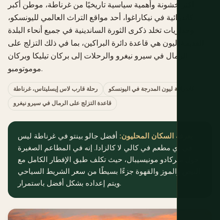
أكثر خشونة وأهمية سياسية تاريخيًا من غرناطة، موطن أكبر
كاتدرائية في نيكاراغوا، أحد مواقع التراث العالمي لليونسكو،
وجداريات تخلد ذكرى الثورة الساندينية في جميع أنحاء البلدة
القديمة. ليون هي قاعدة دائرة البراكين، بما في ذلك التزلج على
الرمال في سيرو نيغرو والرحلات إلى بركان تيليكا وبركان
موموتومبو.
كاتدرائية ليون المدرجة في اليونسكو
رحلة قارب لاس إيسليتاس، غرناطة
قاعدة التزلج على الرمال في سيرو نيغرو
يعرفه السكان المحليون:
أفضل جالو بينتو في غرناطة ليس
في أي مطعم في كالي لا كالزادا. إنه في المطاعم الصغيرة
حول ميركادو مونيسيبال، حيث تكلف طبق الإفطار الكامل مع
البيض والموز والقهوة جزءًا بسيطًا من سعر الشريط السياحي
ويتم إعداده بشكل أفضل باستمرار.