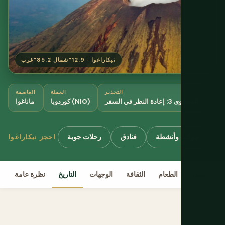
نيكاراغوا · 12.9°شمال 85.2°غرب
لغات
التحذير
العملة
العاصمة
كيتو
المستوى 3: إعادة النظر في السفر
كوردوبا (NIO)
ماناغوا
ات
جولات وأنشطة
فنادق
رحلات جوية
احجز نيكاراغوا
ة
الخطة
الطعام
الثقافة
الوجهات
التاريخ
نظرة عامة