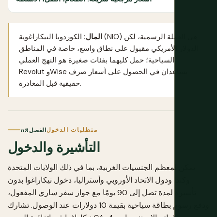
المال:
الكوردوبا النيكاراغوية (NIO) هي العملة الرسمية، لكن
الدولار الأمريكي مقبول على نطاق واسع، خاصة في المناطق
السياحية؛ حمل كليهما بفئات صغيرة هو النهج العملي.
يساعدان في الحصول على أسعار صرف
Wise
و
Revolut
حقيقية قبل المغادرة.
متطلبات الدخول
الفصل 08
التأشيرة والدخول
يمكن لمعظم الجنسيات الغربية، بما في ذلك الولايات المتحدة
وكندا ودول الاتحاد الأوروبي وأستراليا، دخول نيكاراغوا بدون
تأشيرة لمدة تصل إلى 90 يومًا مع جواز سفر ساري المفعول،
ودفع رسوم بطاقة سياحية بقيمة 10 دولارات عند الوصول. تشارك