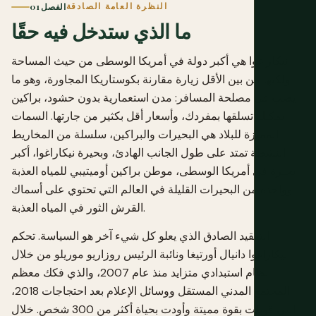
النظرة العامة الصادقة
الفصل 01
ما الذي ستدخل فيه حقًا
نيكاراغوا هي أكبر دولة في أمريكا الوسطى من حيث المساحة
ولكنها من بين الأقل زيارة مقارنة بكوستاريكا المجاورة، وهو ما
يصب في مصلحة المسافر: مدن استعمارية بدون حشود، براكين
يمكنك تسلقها بمفردك، وأسعار أقل بكثير من جارتها. السمات
المميزة للبلاد هي البحيرات والبراكين، سلسلة من المخاريط
النشطة تمتد على طول الجانب الهادئ، وبحيرة نيكاراغوا، أكبر
بحيرة في أمريكا الوسطى، موطن براكين أوميتيبي للمياه العذبة
وواحدة من البحيرات القليلة في العالم التي تحتوي على أسماك
القرش الثور في المياه العذبة.
التعقيد الصادق الذي يعلو كل شيء آخر هو السياسة. تحكم
نيكاراغوا دانيال أورتيغا ونائبة الرئيس روزاريو موريلو من خلال
نظام استبدادي متزايد منذ عام 2007، والذي فكك معظم
المجتمع المدني المستقل ووسائل الإعلام بعد احتجاجات 2018،
التي قوبلت بقوة مميتة وأودت بحياة أكثر من 300 شخص. خلال