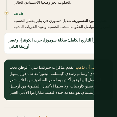
الحكومة نحو وضعها الاستبدادي الحالي.
2026
تشديد القيود الدستورية.
تعديل دستوري في يناير يحظر الجنسية
المزدوجة؛ تواصل الحكومة سحب الجنسية وتقييد الحريات المدنية.
اقرأ التاريخ الكامل: سلالة سوموزا، حرب الكونترا، وعصر
أورتيغا الثاني
قبل أن تذهب:
تقدم مذكرات جيوكندا بيلي "الوطن تحت
جلدي" وسالم رشدي "ابتسامة اليغور" نقاط دخول يسهل
الوصول إليها وغير أكاديمية لعصر الساندينية وما تلاه. شعر
إرنستو كاردينال، ولا سيما الأعمال المكتوبة من أرخبيل
سولينتينام، هو مقدمة جيدة لتقليد نيكاراغوا الأدبي الغني.