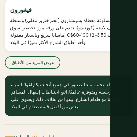
فيغورون
يوكا مسلوقة مغطاة بشيتشارون (لحم خنزير مقلي) وسلطة
ملفوف لاذعة (كورتيدو)، تقدم على ورقة موز. تخصص سوق
ماسايا سريع وبأسعار معقولة، C$60-100 (2-3.50 دولارات)،
وأحد أطباق الشارع الأكثر تميزًا في البلاد.
عرض المزيد من الأطباق
الماء:
تجنب ماء الصنبور في جميع أنحاء نيكاراغوا؛ المياه
المعبأة رخيصة ومتوفرة عالميًا. اتبع احتياطات إسهال المسافر
القياسية مع طعام الشارع، وهو آمن بخلاف ذلك ويحتوي على
بعض من أفضل قيمة طعام في البلاد.
قبل أن تذهب
الفصل 06