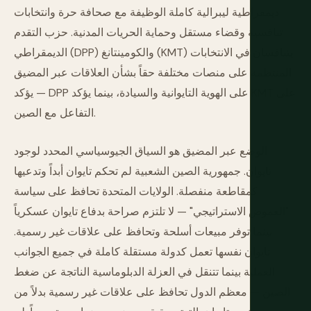
ديمقراطية ليبرالية كاملة الوظيفة مع صحافة حرة وانتخابات
تنافسية وقضاء مستقل وحماية الحريات المدنية. حزب التقدم
الديمقراطي (DPP) والكومينتانغ (KMT) يتنافسان في الانتخابات
المنتظمة على منصات مختلفة حقاً بشأن العلاقات عبر المضيق
— يؤكد DPP على الهوية التايوانية والسيادة، بينما يؤكد KMT على
التفاعل مع الصين.
الوضع عبر المضيق هو السياق الجيوسياسي المحدد لوجود
تايوان. جمهورية الصين الشعبية لم تحكم تايوان أبداً وتدعيها
كمقاطعة منفصلة. الولايات المتحدة تحافظ على سياسة
"الغموض الاستراتيجي" — لا تلتزم صراحة بدفاع تايوان عسكرياً
بينما توفر مبيعات أسلحة وتحافظ على علاقات غير رسمية.
تايوان نفسها تعمل كدولة مستقلة كاملة في جميع الجوانب
العملية بينما تتنقل في العزلة الدبلوماسية الناتجة عن ضغط
الصين — معظم الدول تحافظ على علاقات غير رسمية بدلاً من