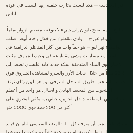
في السادسة — هذه ليست تجارب خلفية. إنها السبب في عودة
الناس.
خارج تايبيه، تفتح تايوان إلى شيء لا يتوقعه معظم الزوار تماماً.
تاروكو غورج — وادي مقطوع من خلال رخام أبيض صلب
بواسطة نهر ليو — هو حقاً واحد من أكثر المناظر الدرامية في
آسيا، مع مسارات مشي مقطوعة في وجوه الجروف مئات
الأمتار فوق المياه المتدفقة. سكة حديد غابة عليشان تصعد إلى
2216 متراً من خلال غابات الأرز والسرو لمشاهدة الشروق فوق
بحر من السحب. طريق الساحل الشرقي بين هوا ليين وتاي تونغ،
المنحوت بين المحيط الهادئ والجبال، هو واحد من أعظم
الرحلات في المنطقة. داخل الجزيرة جبلي بما يكفي ليحتوي على
أكثر من 200 قمة فوق 3000 متر.
سياق واحد يجب أن يعرفه كل زائر: الوضع السياسي لتايوان فريد
ومهم. تعمل تايوان كديمقراطية حاكمة ذاتياً مع حكومتها وجيشها