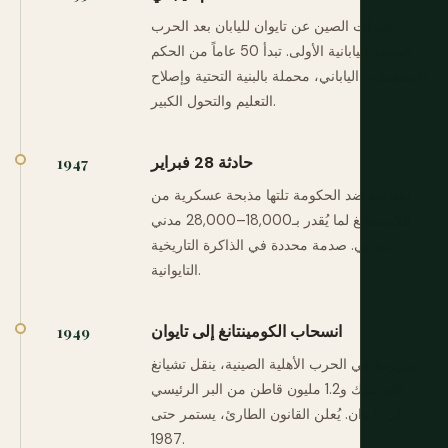
تنازلت الصين عن تايوان لليابان بعد الحرب
الصينية اليابانية الأولى. تبدأ 50 عاماً من الحكم
الاستعماري الياباني، محملة بالبنية التحتية وإصلاح
التعليم والتحول الكبير.
حادثة 28 فبراير
1947
انتفاضة ضد الحكومة تلتها مذبحة عسكرية من
الكومينتانغ لما يُقدر بـ18,000–28,000 مدني
تايواني. صدمة محددة في الذاكرة التاريخية
التايوانية.
انسحاب الكومينتانغ إلى تايوان
1949
مهزومة في الحرب الأهلية الصينية، ينقل تشيانغ
كاي شيك و1.2 مليون قاطن من البر الرئيسي
إلى تايوان. يُعلن القانون الطارئ، يستمر حتى
1987.