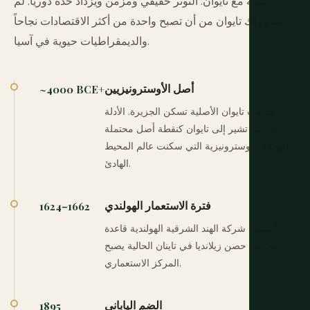
رسمية مع تايوان. التوتر حقيقي ومزمن ويزداد حدة دورياً. لم
يمنع ذلك تايوان من أن تصبح واحدة من أكثر الاقتصادات نجاحاً
والديمقراطيات حيوية في آسيا.
أصل الأوسترونيزيين
~4000 BCE+
شعوب تايوان الأصلية تسكن الجزيرة. الأدلة
الوراثية تشير إلى تايوان كنقطة أصل محتملة
للهجرة الأوسترونيزية التي سكنت عالم المحيط
الهادئ.
فترة الاستعمار الهولندي
1624–1662
تأسست شركة الهند الشرقية الهولندية قاعدة
تجارية. حصن زيلانديا في تاينان الحالية يصبح
المركز الاستعماري.
الضم الياباني
1895