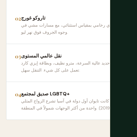
تاروكو غورج
وادي رخامي بمقياس استثنائي، مع مسارات مشي في
وجوه الجروف فوق نهر ليو.
نقل عالمي المستوى
سكة حديد عالية السرعة، مترو نظيف، وبطاقة إيزي كارد
تعمل على كل شيء. التنقل سهل.
صديق لمجتمع LGBTQ+
كانت تايوان أول دولة في آسيا تشرع الزواج المثلي
(2019). واحدة من أكثر الوجهات شمولاً في المنطقة.