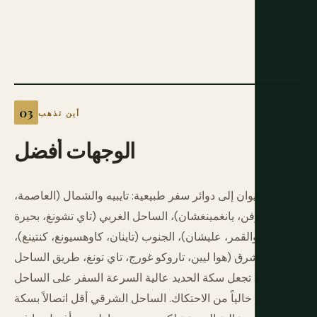
أين تذهب
الوجهات
أفضل
تنقسم تايوان إلى دوائر سفر طبيعية: تايبيه والشمال (العاصمة،
جيوفن، يانغمينغشان)، الساحل الغربي (تاي تشونغ، بحيرة
الشمس والقمر، عليشان)، الجنوب (تاينان، كاوهسيونغ، كنتينغ)،
والشرق (هوا ليين، تاروكو غورج، تاي تونغ، طريق الساحل
الشرقي). تجعل سكة الحديد عالية السرعة السفر على الساحل
الغربي خالياً من الاحتكاك. الساحل الشرقي أقل اتصالاً بسكة