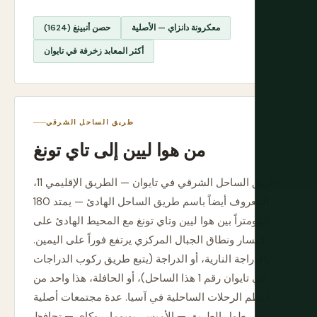
معكرونة دانزاي — الأصلية
حصن أنبينغ (1624)
أكثر المعابد زخرفة في تايوان
طريق الساحل الشرقي
من هوا ليين إلى تاي تونغ
طريق الساحل الشرقي في تايوان — الطريق الإقليمي 11،
المعروف أيضاً باسم طريق الساحل الهادئ — يمتد 180
كيلومتراً بين هوا ليين وتاي تونغ مع المحيط الهادئ على
اليسار ونطاق الجبال المركزي يرتفع فوراً على اليمين.
بالدراجة النارية، أو الدراجة (يتبع طريق ركوب الدراجات
في تايوان رقم 1 هذا الساحل)، أو الحافلة، هذا واحد من
أعظم الرحلات الساحلية في آسيا. عدة مجتمعات أصلية
على طول الطريق — الأميس، بويوما، روكاي — تحافظ