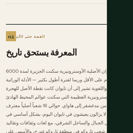
القصة حتى الآن
المعرفة
يستحق
تاريخ
شعوب تايوان الأصلية الأوسترونيزية سكنت الجزيرة لمدة 6000
عام على الأقل وربما لفترة أطول بكثير — الأدلة الوراثية
واللغوية تشير إلى أن تايوان كانت نقطة الأصل للهجرة
الأوسترونيزية العظيمة التي سكنت عوالم المحيط الهادئ
والهندي، من مدغشقر إلى هاواي. حوالي 16 شعباً أصلياً معترف
به رسمياً لا يزالون يعيشون في تايوان اليوم، بشكل أساسي في
داخل الجبال والساحل الشرقي، مع لغات وثقافات وتقاليد
متميزة. شعب تاروكو في منطقة تاروكو غورج، والأميس على