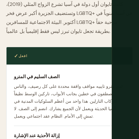
كانت تايوان أول دولة في آسيا تشرع الزواج المثلي (2019)،
وتستضيف الجزيرة أكبر عرض فخر LGBTQ+ في آسيا سنوياً في
أكتوبر. البيئة الاجتماعية للمسافرين LGBTQ+ مرحبة حقاً
بطريقة تجعل تايوان تبرز ليس فقط إقليمياً بل عالمياً.
افعل
الصف السليم في المترو
لدى مترو تايبيه مواقف واقفة محددة على كل رصيف، والناس
يصطفون في خطين بجانب الأبواب، تاركين الوسط نظيفاً
للركاب النازلين. هذا واحد من أعظم السلوكيات المدنية في
آسيا الحديثة ويعمل لأن الجميع يشارك. انضم إلى الصف. لا
تمشِ إلى الأمام. النظام عقد اجتماعي ويعمل.
إزالة الأحذية عند الإشارة