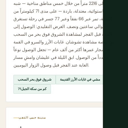
إلى 2216 متراً من خلال خمس مناطق مناخية — شبه
استوائية، معتدلة، باردة — على مدى 71 كيلومتراً من
السكة، تمر عبر 66 نفقاً وعبر 77 جسر في رحلة تستغرق
حوالي ساعتين ونصف. الغرض التقليدي: الوصول إلى
القمة قبل الفجر لمشاهدة الشروق فوق بحر من السحب
من منصة مشاهدة تشوشان. غابات الأرز والسرو في القمة
— أشجار عمرها أكثر من ألف عام — تجعل الوصول نوعاً
محدداً من الوصول. ابقِ الليلة في عليشان وامشِ مسار
الغابة عند الفجر قبل وصول الزوار اليوميين.
مشي في غابات الأرز القديمة
شروق فوق بحر السحب
71كم من سكة الجبل
مدينة حمى الذهب