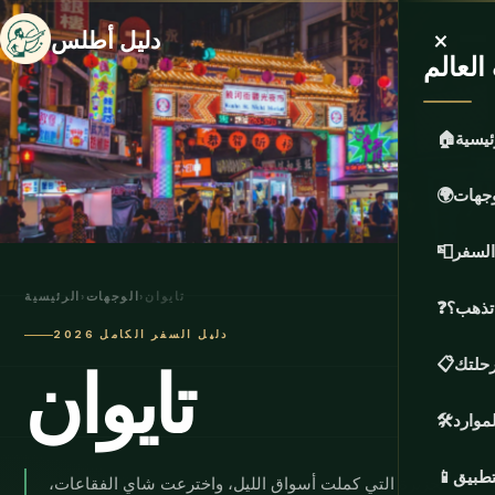
×
دليل أطلس
لعالم
ئيسية
🏠
وجهات
🌍
السفر
📮
تايوان
›
الوجهات
›
الرئيسية
 تذهب؟
❓
دليل السفر الكامل 2026
تايوان
حلتك
📋
لموارد
🛠️
تطبيق
📱
الجزيرة التي كملت أسواق الليل، واخترعت شاي الفقاعات،