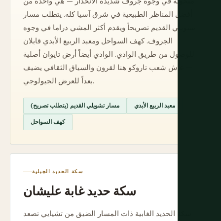
منحوتة في وجوه جروف شديدة الانحدار — هي واحدة من
أفضل المناظر الطبيعية في شرق آسيا كله. يتطلب مسار
تشويلي القديم تصريحاً ويقدم أكثر المشي دراما في وجوه
الجروف. كهف السواحل ومعبد الربيع الأبدي قابلان
للوصول من طريق الوادي. الوادي أيضاً أرض تايوان أصلية
— عاش شعب تاروكو هنا لقرون والسياق الثقافي يضيف
بعداً للعرض الجيولوجي.
معبد الربيع الأبدي
مسار تشويلي القديم (يتطلب تصريح)
كهف السواحل
سكة الحديد الجبلية
سكة حديد غابة عليشان
سكة الحديد الغابية ذات المسار الضيق من تشيايي تصعد