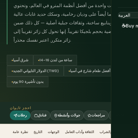
وبنت واحدة من أفضل أنظمة المترو في العالم، وتحتوي
بطريقة ما أيضاً على وديان رخامية، وسكك حديد غابات عالية
الارتفاع، وينابيع ساخنة، وثقافات جبلية أصلية — كل ذلك ضمن
☕
Buy 
مساحة أرضية بحجم بلجيكا تقريباً. إنها تحول كل زائر تقريباً إلى
زائر متكرر. اعتبر نفسك محذراً.
14–16 ساعة من لندن
شرق آسيا
أفضل طعام شارع في آسيا
الدولار التايواني الجديد (TWD)
بدون تأشيرة 90 يوم
احجز تايوان
eSIM
مراجعات
جولات وأنشطة
فنادق
رحلات
 تذهب
الطعام والشراب
الثقافة وآداب التعامل
الوجهات
التاريخ
نظرة عامة