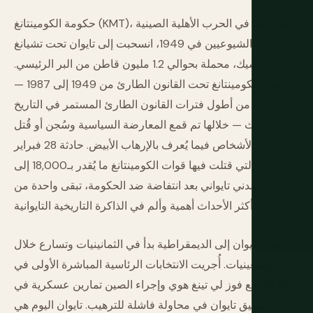
حكومة الكومينتانغ (KMT)، المهزومة في الحرب الأهلية الصينية
على يد الشيوعيين في 1949، انسحبت إلى تايوان تحت تشيانغ
كاي شيك، محملة بحوالي 1.2 مليون قاطن من البر الرئيسي.
حكمت الكومينتانغ تحت القانون الطارئ من 1949 إلى 1987 —
واحدة من أطول فترات القانون الطارئ المستمر في التاريخ
الحديث — خلالها تم قمع المعارضة السياسية وسُجن أو قُتل
آلاف الأشخاص فيما يُعرف بالإرهاب الأبيض. حادثة 28 فبراير
1947، التي قتلت فيها قوات الكومينتانغ ما يُقدر بـ18,000 إلى
28,000 مدني تايواني بعد انتفاضة ضد الحكومة، تبقى واحدة من
أكثر الأحداث أهمية وألم في الذاكرة التاريخية التايوانية.
انتقال تايوان إلى الديمقراطية بدأ في الثمانينيات وتسارع خلال
التسعينيات. أُجريت الانتخابات الرئاسية المباشرة الأولى في
1996، مع فوز لي تينغ هوي وإجراء الصين تمارين عسكرية في
مضيق تايوان في محاولة فاشلة للترهيب. تايوان اليوم هي