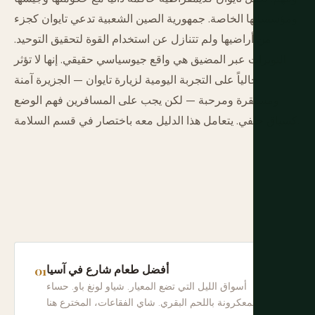
ومؤسساتها الخاصة. جمهورية الصين الشعبية تدعي تايوان كجزء
من أراضيها ولم تتنازل عن استخدام القوة لتحقيق التوحيد.
التوترات عبر المضيق هي واقع جيوسياسي حقيقي. إنها لا تؤثر
حالياً على التجربة اليومية لزيارة تايوان — الجزيرة آمنة
ومستقرة ومرحبة — لكن يجب على المسافرين فهم الوضع
كسياق خلفي. يتعامل هذا الدليل معه باختصار في قسم السلامة.
أفضل طعام شارع في آسيا
أسواق الليل التي تضع المعيار. شياو لونغ باو. حساء
المعكرونة باللحم البقري. شاي الفقاعات، المخترع هنا.