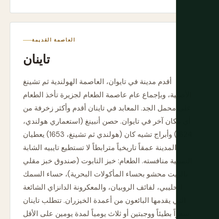
العاصمة القديمة
تاينان
أقدم مدينة في تايوان، العاصمة الهولندية ثم تشينغ
الأصلية، وبإجماع عام عاصمة الطعام لجزيرة تأخذ الطعام
على محمل الجد. المعابد في تاينان أقدم وأكثر زخرفة من
أي مكان آخر في تايوان. حصن أنبينغ (استعماري هولندي،
1624) وأبراج تشيه كان (هولندي ثم تشينغ، 1653) يعطيان
المدينة عمقاً تاريخياً مترابطاً لا تستطيع تايبيه الشابة
النسبية منافسته. الطعام: خبز التابوت (صندوق خبز مقلي
بالزيت محشو بحساء المأكولات البحرية)، حساء السمك
الحليبي، لفائف الروبيان، والمعكرونة الدانزاي الشائعة
التي يقدمها البائعون من أعمدة الخيزران. تتطلب تاينان
سفراً بطيئاً ووجبتين أو ثلاث يومياً لمدة يومين على الأقل.