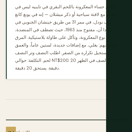
أفضل حساء المعكرونة باللحم البقري في تايبيه ليس في
مطعم مع لافتة سياحية أو ذكر ميشلان — إنه في يونغ كانغ
بيف نودل، في ممر 31 من طريق جينشان الجنوبي في
حي دا آن، مفتوح منذ 1963، حيث تصطف في المنضدة،
تختار نوع المعكرونة، وتأكل على طاولة بلاستيكية. المرق
هو ما يهم: يغلي، مع إضافات جديدة، لستين عاماً، والعمق
مستحيل تكراره من الصفر. اطلب النصف وتر النصف
لحم. التكلفة: حوالي NT$200. الصف في الظهر 20
دقيقة. يستحق 20 دقيقة.