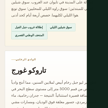
إطلالة على المدينة في تايوان عند الغروب. سوق شيلين
الليلي للمبتدئين؛ سوق راوه الليلي للمحليين؛ سوق تونغ
هوا الليلي لكليهما. خصص أربعة أيام كحد أدنى.
سوق شيلين الليلي
إطلالة غروب جبل الفيل
المتحف الوطني القصري
الوادي الرخامي
تاروكو غورج
قطع نهر ليو جبل رخام أبيض لملايين السنين، مما أنتج وادياً
ينخفض من قمم 3000 متر إلى مستوى سطح البحر في
مسافة قصيرة استثنائياً. النتيجة — جدران رخامية، ماء
أخضر زمردي، جسور معلقة فوق الوديان، ومسارات مشي