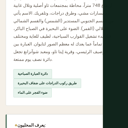
ارتفاع 748 متراً، محاطة بمجتمعات ثاو أصلية وتلال غابية
مع مسارات مشي، وطرق دراجات، وتلفريك. الاسم يأتي
من القسم الجنوبي المستدير (الشمس) والقسم الشمالي
الهلالي (القمر). الضوء على البحيرة في الصباح الباكر،
قبل بدء تشغيل القوارب السياحية، لطيف للغاية ومختلف
تماماً عما يعدك له معظم الصور لتايوان. العبارة بين
الرصيف الرئيسي، وقرية إيتا ثاو، ومعبد شوآنزانغ تجعل
دائرة نصف يوم ممتعة.
دائرة العبارة الصباحية
طريق ركوب الدراجات على ضفاف البحيرة
ضوء الفجر على الماء
يعرف المحليون: