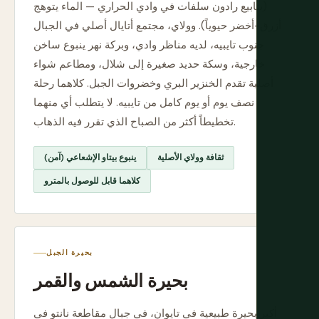
(ينابيع رادون سلفات في وادي الحراري — الماء يتوهج
أزرق-أخضر حيوياً). وولاي، مجتمع أتايال أصلي في الجبال
جنوب تايبيه، لديه مناظر وادي، وبركة نهر ينبوع ساخن
خارجية، وسكة حديد صغيرة إلى شلال، ومطاعم شواء
أصلية تقدم الخنزير البري وخضروات الجبل. كلاهما رحلة
نصف يوم أو يوم كامل من تايبيه. لا يتطلب أي منهما
تخطيطاً أكثر من الصباح الذي تقرر فيه الذهاب.
ثقافة وولاي الأصلية
ينبوع بيتاو الإشعاعي (آمن)
كلاهما قابل للوصول بالمترو
بحيرة الجبل
بحيرة الشمس والقمر
أكبر بحيرة طبيعية في تايوان، في جبال مقاطعة نانتو في