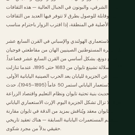
الساحل الشرقي، والبونون في الجبال العالية — هذه الثقافات
حية وقابلة للوصول بطرق لا تتوفر فيها العديد من الثقافات
الأصلية في المنطقة، إذا اقترب الزوار باحترام مناسب.
الوجود الاستعماري الهولندي والإسباني في القرن السابع عشر
تلاه هجرة المستوطنين الصينيين الهان من مقاطعتي فوجيان
وقوانغ دونغ، بشكل أساسي من القرن السابع عشر فصاعداً.
أدارت سلالة تشينغ تايوان من 1683 حتى 1895، عندما تنازلت
الصين عن الجزيرة لليابان بعد الحرب الصينية اليابانية الأولى.
حكم الاستعمار الياباني استمر 50 عاماً (1895–1945)، حدث
فيه تحديث بنية تحتية تايوان ونظام التعليم واقتصاد الزراعة
بطرق لا تزال تشكل الجزيرة اليوم. الإرث الاستعماري الياباني
في تايوان معقد ويُناقش بمزيد من الدقة في تايوان مقارنة
بمعظم المستعمرات اليابانية السابقة — هناك تعقيد تاريخي
حقيقي بدلاً من مجرد شكوى.