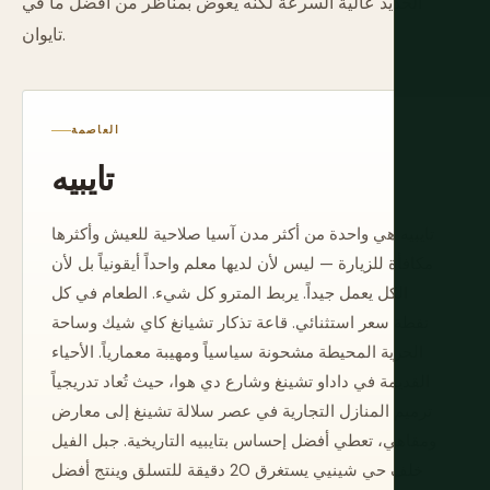
الحديد عالية السرعة لكنه يعوض بمناظر من أفضل ما في
تايوان.
العاصمة
تايبيه
تايبيه هي واحدة من أكثر مدن آسيا صلاحية للعيش وأكثرها
مكافأة للزيارة — ليس لأن لديها معلم واحداً أيقونياً بل لأن
الكل يعمل جيداً. يربط المترو كل شيء. الطعام في كل
نقطة سعر استثنائي. قاعة تذكار تشيانغ كاي شيك وساحة
الحرية المحيطة مشحونة سياسياً ومهيبة معمارياً. الأحياء
القديمة في داداو تشينغ وشارع دي هوا، حيث تُعاد تدريجياً
ترميم المنازل التجارية في عصر سلالة تشينغ إلى معارض
ومقاهي، تعطي أفضل إحساس بتايبيه التاريخية. جبل الفيل
خلف حي شينيي يستغرق 20 دقيقة للتسلق وينتج أفضل