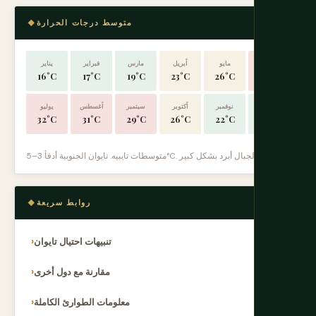
متوسط درجات الحرارة
يونيو
مايو
أبريل
مارس
فبراير
يناير
16°C
17°C
19°C
23°C
26°C
29°C
ديسمبر
نوفمبر
أكتوبر
سبتمبر
أغسطس
يوليو
32°C
31°C
29°C
26°C
22°C
18°C
متوسطات تايبيه. تايوان الجنوبية أدفأ 3–5°C. الجبال أبرد بشكل كبير.
روابط سريعة
تنبيهات احتيال تايوان
مقارنة مع دول أخرى
معلومات الطوارئ الكاملة