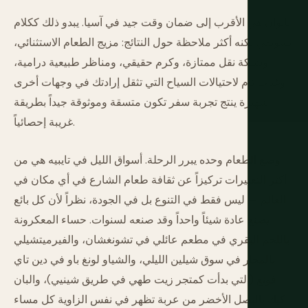
تايوان هي الأقرب إلى ضمان وقت جيد في آسيا. يبدو ذلك ككلام
تسويقي لكنه أكثر ملاحظة حول النتائج: مزيج الطعام الاستثنائي،
وشبكة نقل ممتازة، وكرم حقيقي، ومناظر طبيعية درامية،
وغياب تام لاحتيالات السياح التي تثقل إرادتك في وجهات أخرى
شهيرة ينتج تجربة سفر تكون متسقة وموثوقة جيداً بطريقة
غريبة إحصائياً.
وضع الطعام وحده يبرر الرحلة. أسواق الليل في تايبيه هي من
أكثر التعبيرات تركيزاً عن ثقافة طعام الشارع في أي مكان في
العالم — ليس فقط في التنوع بل في الجودة، نظراً لأن كل بائع
يصنع عادة شيئاً واحداً وقد صنعه لسنوات. حساء المعكرونة
باللحم البقري في مطعم عائلي في تشونغشان، والفيرميتشيلي
بالمحار في سوق شيلين الليلي، والشياو لونغ باو في دين تاي
فونغ (التي بدأت كمتجر زيت طهي في طريق شينيي)، والبان
كيك بالبصل الأخضر من عربة تظهر في نفس الزاوية كل مساء