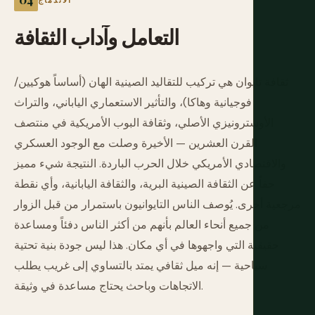
الاندماج
التعامل
وآداب
الثقافة
ثقافة تايوان هي تركيب للتقاليد الصينية الهان (أساساً هوكيين/
فوجيانية وهاكا)، والتأثير الاستعماري الياباني، والتراث
الأوسترونيزي الأصلي، وثقافة البوب الأمريكية في منتصف
القرن العشرين — الأخيرة وصلت مع الوجود العسكري
والاقتصادي الأمريكي خلال الحرب الباردة. النتيجة شيء مميز
حقاً عن الثقافة الصينية البرية، والثقافة اليابانية، وأي نقطة
مرجعية أخرى. يُوصف الناس التايوانيون باستمرار من قبل الزوار
من جميع أنحاء العالم بأنهم من أكثر الناس دفئاً ومساعدة
حقيقية التي واجهوها في أي مكان. هذا ليس جودة بنية تحتية
سياحية — إنه ميل ثقافي يمتد بالتساوي إلى غريب يطلب
الاتجاهات وباحث يحتاج مساعدة في وثيقة.