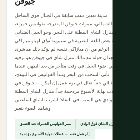
جيوفن
مدينة تعدين ذهب سابقة في الجبال فوق الساحل
الشمالي، ممرات جيوفن المتدرجة بفوانيس حمراء،
ومنازل الشاي المطلة على البحر، وجو الجبل الضبابي
ألهمت بعض اللغة البصرية في
سبيريتد أواي
لهياو ميازاكي
— على الرغم من أن ميازاكي نفسه لم يؤكد ذلك مباشرة،
والجدال حوله مع مالك منزل شاي في جيوفن هو ترفيه
محلي. ضوء الجبل في وقت متأخر من بعد الظهر، عندما
تأتي السحب من البحر وتبدأ الفوانيس في التوهج،
استثنائي حقاً. تعال في يوم عمل إن أمكن — جيوفن في
عطلات نهاية الأسبوع مزدحمة جداً. منازل الشاي المطلة
على الوادي هي السبب في البقاء؛ اشرب الشاي لساعتين
وشاهد الضوء يتغير.
منازل الشاي فوق الوادي
ممر الفوانيس الحمراء عند الغسق
أيام عمل فقط — عطلات نهاية الأسبوع مزدحمة