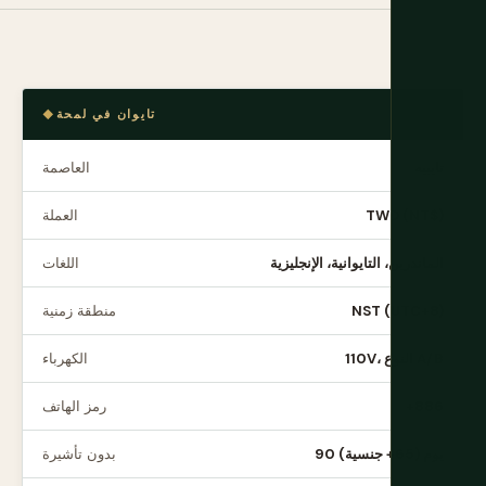
تايوان في لمحة
تايبيه
العاصمة
TWD (NT$)
العملة
الماندرين، التايوانية، الإنجليزية
اللغات
NST (UTC+8)
منطقة زمنية
110V، النوع A/B
الكهرباء
+886
رمز الهاتف
90 يوم (65+ جنسية)
بدون تأشيرة