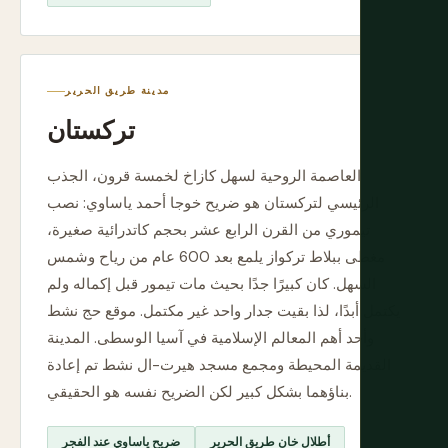
مدينة طريق الحرير
تركستان
العاصمة الروحية لسهل كازاخ لخمسة قرون، الجذب
الرئيسي لتركستان هو ضريح خوجا أحمد ياساوي: نصب
تيموري من القرن الرابع عشر بحجم كاتدرائية صغيرة،
مغطى ببلاط تركواز يلمع بعد 600 عام من رياح وشمس
السهل. كان كبيرًا جدًا بحيث مات تيمور قبل إكماله ولم
يكتمل أبدًا، لذا بقيت جدار واحد غير مكتمل. موقع حج نشط
وأحد أهم المعالم الإسلامية في آسيا الوسطى. المدينة
القديمة المحيطة ومجمع مسجد هيرت-ال نشط تم إعادة
بناؤهما بشكل كبير لكن الضريح نفسه هو الحقيقي.
أطلال خان طريق الحرير
ضريح ياساوي عند الفجر