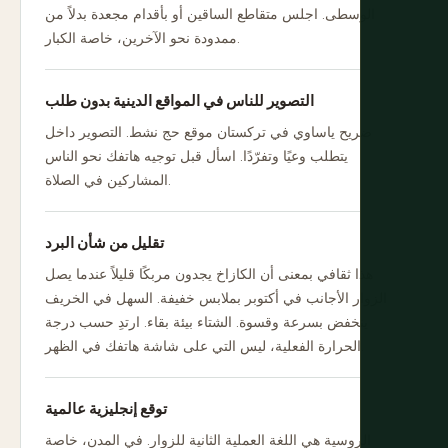
الوسطى. اجلس متقاطع الساقين أو بأقدام مجعدة بدلاً من
ممدودة نحو الآخرين، خاصة الكبار.
التصوير للناس في المواقع الدينية بدون طلب
ضريح ياساوي في تركستان موقع حج نشط. التصوير داخل
يتطلب وعيًا وتفرّدًا. اسأل قبل توجيه هاتفك نحو الناس
المشاركين في الصلاة.
تقليل من شأن البرد
هذا ثقافي بمعنى أن الكازاخ يجدون مربكًا قليلاً عندما يصل
الزوار الأجانب في أكتوبر بملابس خفيفة. السهل في الخريف
ينخفض بسرعة وقسوة. الشتاء بيئة بقاء. ارتدِ حسب درجة
الحرارة الفعلية، ليس التي على شاشة هاتفك في الظهر.
توقع إنجليزية عالمية
الروسية هي اللغة العملية الثانية للزوار. في المدن، خاصة