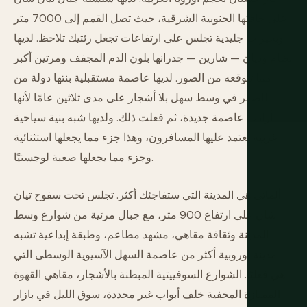
على حافتها الجنوبية الشرقية، حيث تصل القمم إلى 7000 متر
وبحيرات جليدية تجلس على ارتفاعات تجعل رئتيك تلاحظ. لديها
نظام وديان — شارين — جدرانها بلون الدم المجفف ومرتين أكبر
مما تتوقعه من الصور. لديها عاصمة مستقبلية بنتها دولة من
الصفر في وسط سهل بلا أشجار على مدى ثلاثين عامًا لأنها
أرادت عاصمة جديدة، ثم فعلت ذلك. ولديها شبه بنية سياحية
غربية يعتمد عليها المسافرون، وهذا جزء مما يجعلها استثنائية
وجزء مما يجعلها صعبة لوجستيًا.
ألماتي هي المدينة التي ستفاجئك أكثر. تجلس تحت سفوح تيان
شان على ارتفاع 900 متر، مع جبال مرئية من شوارع وسط
المدينة وثقافة مقاهي، مشهد مطاعم، وطبقة إبداعية تشبه
مدينة أوروبية أكثر من عاصمة السهل الآسيوية الوسطى التي
هي فعليًا. الشوارع السوفييتية المبطنة بالأشجار، مقاهي القهوة
الممتازة المخفية خلف أبواب غير محددة، سوق الليل في بازار