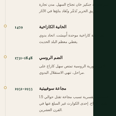
إمبراطورية جنكيز خان تجتاح السهل. مدن تجارة
طريق الحرير تُدَمَّر وتُعَاد بناؤها في الآثار.
الخانية الكازاخية
1459
أول دولة كازاخية موحدة أُسِسَت. اتحاد بدوي
يغطي معظم البلد الحديث.
الضم الروسي
1731–1848
الإمبراطورية الروسية تمتص سهل كازاخ على
مراحل، تنهي الاستقلال البدوي.
مجاعة سوفييتية
1931–1933
الجماعية القسرية تسبب مجاعة تقتل حوالي 1.5
مليون كازاخ. إحدى الكوارث غير المبلغ عنها في
القرن العشرين.