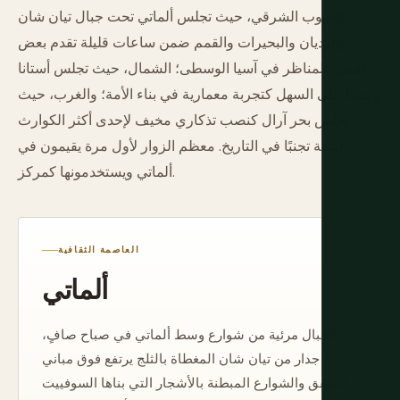
الجنوب الشرقي، حيث تجلس ألماتي تحت جبال تيان شان
والوديان والبحيرات والقمم ضمن ساعات قليلة تقدم بعض
أفضل المناظر في آسيا الوسطى؛ الشمال، حيث تجلس أستانا
وحدها على السهل كتجربة معمارية في بناء الأمة؛ والغرب، حيث
يجلس بحر آرال كنصب تذكاري مخيف لإحدى أكثر الكوارث
البيئية تجنبًا في التاريخ. معظم الزوار لأول مرة يقيمون في
ألماتي ويستخدمونها كمركز.
العاصمة الثقافية
ألماتي
الجبال مرئية من شوارع وسط ألماتي في صباح صافٍ،
جدار من تيان شان المغطاة بالثلج يرتفع فوق مباني
الشقق والشوارع المبطنة بالأشجار التي بناها السوفييت