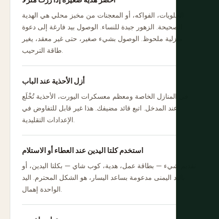
أحضر هدية صغيرة إذا زرت منزلًا
الحلويات، الفواكه، أو المعجنات من مخبز محلي هي الهدية
الصحيحة. الزهور جيدة للنساء. الوصول بيد فارغة إلى دعوة
منزلية ملحوظ. الوصول بشيء صغير، حتى غير معقد، يغير
طاقة الترحيب.
أزل الأحذية عند الباب
في المنازل الخاصة ومعظم معسكرات اليورت، الأحذية تُخْلَع
عند المدخل. اتبع قائد مضيفك. هذا غير قابل للتفاوض في
الإعدادات التقليدية.
استخدم كلتا اليدين عند العطاء أو الاستلام
تقديم شيء — بطاقة عمل، هدية، كوب شاي — بكلتا اليدين، أو
باليد اليمنى مدعومة بساعد اليسار، هو الشكل المحترم. اليد
الواحدة إهمال.