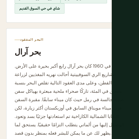
شاي في حي السوق القديم
البحر المفقود
بحر آرال
في 1960 كان بحر آرال رابع أكبر بحيرة على الأرض.
مشاريع الري السوفييتية أحالت نهريه المغذيين لزراعة
القطن، وعلى مدى العقود التالية تقلص البحر بنسبة
تسعين في المئة، تاركًا صحراء ملحية مبعثرة بهياكل سفن
صدئة جالسة في رمل حيث كان ميناء سابقًا. مقبرة السفن
قرب ميناء مويناق السابق في أوزبكستان أكثر زيارة، لكن
البقايا الشمالية الكازاخية تم استعادتها جزئيًا بسد وتعود.
الوصول إليها من ألماتي يتطلب التزامًا حقيقيًا. يستحق لما
يظهر لك عن ما يمكن للبشر فعله بمنظر بدون قصد.