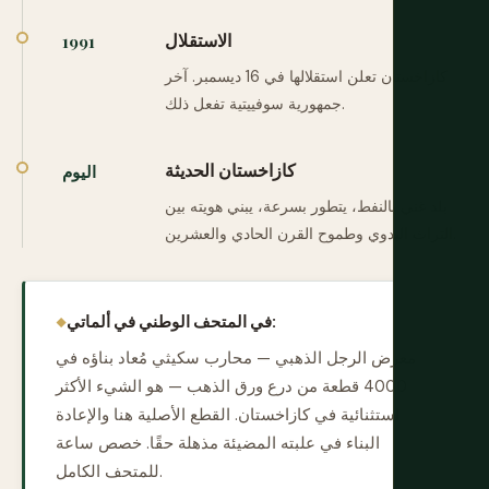
الاستقلال
1991
كازاخستان تعلن استقلالها في 16 ديسمبر. آخر
جمهورية سوفييتية تفعل ذلك.
كازاخستان الحديثة
اليوم
بلد غني بالنفط، يتطور بسرعة، يبني هويته بين
التراث البدوي وطموح القرن الحادي والعشرين.
في المتحف الوطني في ألماتي:
معرض الرجل الذهبي — محارب سكيثي مُعاد بناؤه في
4000 قطعة من درع ورق الذهب — هو الشيء الأكثر
استثنائية في كازاخستان. القطع الأصلية هنا والإعادة
البناء في علبته المضيئة مذهلة حقًا. خصص ساعة
للمتحف الكامل.