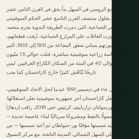
التوسع الروسي في السهل بدأ بحق في القرن الثامن عشر
وانتهى بحلول منتصف القرن التاسع عشر. الحكم السوفييتي
أحضر الجماعية، التي دمرت الطريقة البدوية بحزم متعمد:
أُجْبِرَت العائلات على المزارع الجماعية، ذُبِحَت قطعانهم،
استُبْدِلَت يورتهم بمباني شقق. المجاعة من 1931 إلى 1933، التي
سببها سياسة زراعية سوفييتية مباشرة، قتلت حوالي 1.5 مليون
كازاخ — حوالي 40 في المئة من السكان الكازاخ العرقيين. ليس
تاريخًا يُنْاقَش كثيرًا خارج كازاخستان كما يجب.
الاستقلال جاء في ديسمبر 1991 عندما انحل الاتحاد السوفييتي،
مما جعل كازاخستان آخر جمهورية سوفييتية تعلن استقلالها.
حكم نورسولتان نزارباييف كرئيس حتى 2019، راقب ازدهارًا
اقتصاديًا ممولًا بالنفط ومشروعًا سرياليًا لبناء عاصمة جديدة —
أستانا، أعيد تسميتها مؤقتًا نور-سولطان ثم أعيد تسميتها — من
الصفر على السهل الشمالي. المدينة الناتجة، مع مركز التسوق