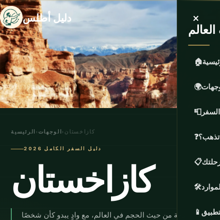
×
دليل أطلس
لعالم
ئيسية
🏠
وجهات
🌍
السفر
📮
كازاخستان
›
الوجهات
›
الرئيسية
 تذهب؟
❓
دليل السفر الكامل 2026
كازاخستان
حلتك
📋
لموارد
🛠️
تطبيق
📱
التاسعة من حيث الحجم في العالم، مع وادٍ يبدو كأن شخصًا