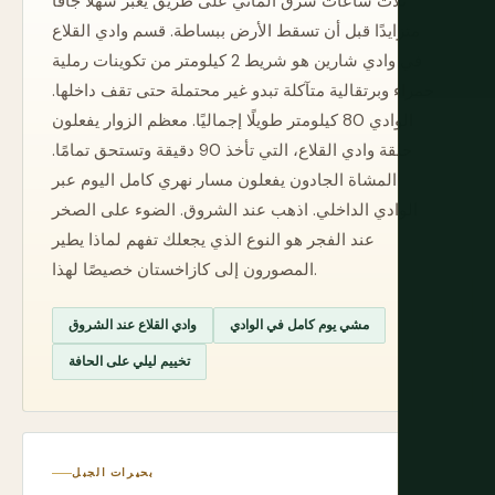
ثلاث ساعات شرق ألماتي على طريق يعبر سهلًا جافًا
متزايدًا قبل أن تسقط الأرض ببساطة. قسم وادي القلاع
في وادي شارين هو شريط 2 كيلومتر من تكوينات رملية
حمراء وبرتقالية متآكلة تبدو غير محتملة حتى تقف داخلها.
الوادي 80 كيلومتر طويلًا إجماليًا. معظم الزوار يفعلون
حلقة وادي القلاع، التي تأخذ 90 دقيقة وتستحق تمامًا.
المشاة الجادون يفعلون مسار نهري كامل اليوم عبر
الوادي الداخلي. اذهب عند الشروق. الضوء على الصخر
عند الفجر هو النوع الذي يجعلك تفهم لماذا يطير
المصورون إلى كازاخستان خصيصًا لهذا.
مشي يوم كامل في الوادي
وادي القلاع عند الشروق
تخييم ليلي على الحافة
بحيرات الجبل