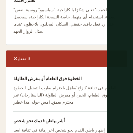
تعلم راخمت
"راخمت" تعني شكرًا بالكازاخية. "سباسيبو" روسية لنفس
الشيء. استخدام أي منهما، خاصة النسخة الكازاخية، سيحصل
على رد فعل دافئ حقيقي. السكان المحليون يلاحظون عندما
يبذل الزوار الجهد.
لا تفعل
الخطوة فوق الطعام أو مفرش الطاولة
الطعام في ثقافة كازاخ يُعَامَل باحترام يقارب التبجيل. الخطوة
فوق الطعام، الخبز، أو مفرش الطاولة (الداستارخان) غير
محترم بعمق. امشِ حوله. هذا خطير.
أشر بباطن قدمك نحو شخص
إظهار باطن القدم نحو شخص آخر إهانة في ثقافة آسيا