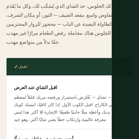
حيث يُقَال لك الجلوس، خذ الشاي الذي يُسَكَب لك، وكل ما يُقَدَم
لك بدون تفاوض واسع. مقعد الضيف — التور، أو مكان الشرف،
في نهاية الطاولة البعيدة عن الباب — محجوز للزوار المحترمين
والكبار. الجلوس هناك مجاملة. رفض الطعام مرارًا غير مهذب
حقًا بدلاً من متواضع مهذب.
افعل
اقبل الشاي عند العرض
الشاي — تشاي — يُعْتَرَض باستمرار ورفضه مربك قليلاً لمعظم
مضيفي الكازاخ. اقبل الكوب الأول. إذا كان كافيًا، امسك كوبك
بكلتا يديك وأعطِه ميلًا جانبيًا طفيفًا: الإشارة للا أكثر. هذا ليس
معرفة عالمية وارتكاب خطأ يعني شايًا أكثر، وهو جيد.