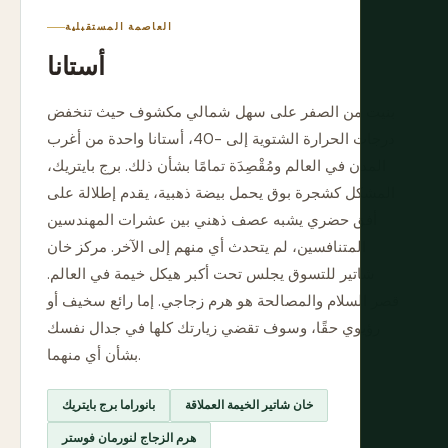
العاصمة المستقبلية
أستانا
بنيت من الصفر على سهل شمالي مكشوف حيث تنخفض
درجات الحرارة الشتوية إلى -40، أستانا واحدة من أغرب
المدن في العالم ومُقْصِدَة تمامًا بشأن ذلك. برج بايتريك،
المشكل كشجرة بوق يحمل بيضة ذهبية، يقدم إطلالة على
أفق حضري يشبه عصف ذهني بين عشرات المهندسين
المتنافسين، لم يتحدث أي منهم إلى الآخر. مركز خان
شاتير للتسوق يجلس تحت أكبر هيكل خيمة في العالم.
قصر السلام والمصالحة هو هرم زجاجي. إما رائع سخيف أو
رؤيوي حقًا، وسوف تقضي زيارتك كلها في جدال نفسك
بشأن أي منهما.
خان شاتير الخيمة العملاقة
بانوراما برج بايتريك
هرم الزجاج لنورمان فوستر