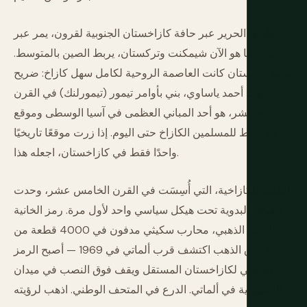
طريق الحرير عبر حافة كازاخستان الجنوبية لقرون، يمر عبر
مدن ما هو الآن شيمكنت وتركستان، يربط الصين بالمتوسط.
مدينة تركستان كانت العاصمة الروحية لكامل سهل كازاخ: ضريح
خوجا أحمد ياساوي، بني بأوامر تيمور (تيمورلنك) في القرن
الرابع عشر، هو أحد المباني العظمى في آسيا الوسطى وموقع
حج نشط للمسلمين الكازاخ حتى اليوم. إذا زرت موقعًا تاريخيًا
واحدًا فقط في كازاخستان، اجعله هذا.
الخانية الكازاخية، التي أُسِسَت في القرن الخامس عشر، وحدت
القبائل البدوية تحت هيكل سياسي واحد لأول مرة. رمز الخانية
— الرجل الذهبي، محارب سكيثي مدفون في 4000 قطعة من
درع ورق الذهب اكتشف قرب ألماتي في 1969 — أصبح الرمز
الوطني لكازاخستان المستقل ويقف فوق النصب في ميدان
الجمهورية في ألماتي. الدرع في المتحف الوطني. اذهب لرؤيته.