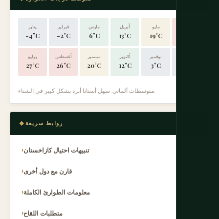
يونيو
مايو
أبريل
مارس
فبراير
يناير
-4°C
-2°C
6°C
13°C
19°C
24°C
ديسمبر
نوفمبر
أكتوبر
سبتمبر
أغسطس
يوليو
27°C
26°C
20°C
12°C
3°C
-3°C
متوسطات ألماتي. سهل أستانا أبرد بشكل كبير في الشتاء.
روابط سريعة
تنبيهات احتيال كازاخستان
قارن مع دول أخرى
معلومات الطوارئ الكاملة
متطلبات اللقاح