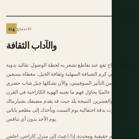
الاندماج
والآداب
الثقافة
ثقافة كازاخ تقع عند تقاطع تشعر به لحظة الوصول: تقاليد بدوية
بعمق في كرم الضيافة السهلية وثقافة الخيل، مغطاة بسبعين
عامًا من التأثير السوفييتي، والآن تشكلها جيل شاب حضري
متصل عالميًا يحاول فهم ما تعنيه الهوية الكازاخية في القرن
الحادي والعشرين. النتيجة بلد حيث قد يقدم مضيفك بشبارماك
في يورت بدقة احتفالية يوم السبت ويأخذك إلى مطعم ياباني
يوم الأحد بدون أي تناقض.
تقاليد الكرم حقيقية ومحددة. إذا دُعِيتَ إلى منزل كازاخي، اجلس