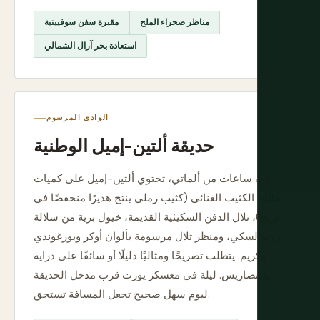
مناظر صحراء الملح
مقبرة سفن سوفييتية
استعادة بحر آرال الشمالي
الوادي المرسوم
حديقة ألتين-إميل الوطنية
ثلاث ساعات من ألماتي، تحتوي ألتين-إميل على كميات
هائلة: الكثيب الغنائي (كثيب رملي ينتج هديرًا منخفضًا في
الريح)، تلال الدفن السكيثية القديمة، خيول برية من سلالة
برزيوالسكي، ومنظر تلال مرسومة بألوان أوكر وبورغوندي
وكريم. يتطلب تصريحًا ومثاليًا دليلًا أو سائقًا على دراية
بالتضاريس. ليلة في معسكر يورت قرب مدخل الحديقة
ليوم سهل صحيح تجعل المسافة تستحق.