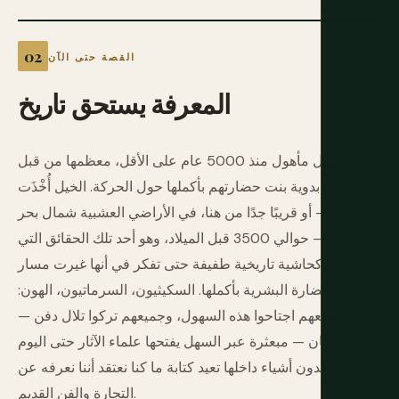
القصة حتى الآن
المعرفة
يستحق
تاريخ
السهل مأهول منذ 5000 عام على الأقل، معظمها من قبل
شعوب بدوية بنت حضارتهم بأكملها حول الحركة. الخيل أُخْذَت
هنا — أو قريبًا جدًا من هنا، في الأراضي العشبية شمال بحر
قزوين — حوالي 3500 قبل الميلاد، وهو أحد تلك الحقائق التي
تبدو كحاشية تاريخية طفيفة حتى تفكر في أنها غيرت مسار
الحضارة البشرية بأكملها. السكيثيون، السرماتيون، الهون:
جميعهم اجتاحوا هذه السهول، وجميعهم تركوا تلال دفن —
كورغان — مبعثرة عبر السهل يفتحها علماء الآثار حتى اليوم
ويجدون أشياء داخلها تعيد كتابة ما كنا نعتقد أننا نعرفه عن
التجارة والفن القديم.