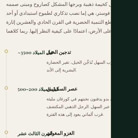
المشكل كخيمة ذهبية وبرجها المشكل كصاروخ ومبنى صممه
نورمان فوستر، هي إما نصب تذكاري لطموح استبدادي أو أحد
أكثر قطع التنمية الحضرية في القرن الحادي والعشرين إثارة
على الأرض، اعتمادًا على كيفية النظر إليها. ربما كلاهما.
تدجين الخيل
~3500 قبل الميلاد
شعوب السهل تُدَجِّن الخيل، تغير الحضارة
البشرية إلى الأبد.
عصر السكيثيين
500–200 قبل الميلاد
محاربون بدو يدفنون نخبتهم في كورغان مليئة
بالذهب عبر السهل. الرجل الذهبي المكتشف
قرب ألماتي يعود إلى هذه الفترة.
الغزو المغولي
القرن الثالث عشر