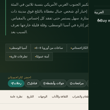
قام بتكبير الجنوب الغربي الأمريكي بنسبة ثلاثين في المئة
ونسِيَ إخبار أي شخص. جبال مغطاة بالثلج فوق مدينة ذات
قهوة ممتازة. سهل يستمر حتى تفقد كل إحساس بالمقياس.
☕
Buy 
الوجهة الأكثر إثارة في آسيا الوسطى، وقلة قليلة خارجها تعرف
السبب بعد.
التينغ الكازاخستاني (₸)
6–8 ساعات من أوروبا
آسيا الوسطى
آمنة عمومًا
تطرفات قارية
احجز كازاخستان
eSIM
مراجعات
جولات وأنشطة
فنادق
رحلات
متى تذهب
الطعام والشراب
الثقافة والآداب
الوجهات
التاريخ
نظرة عامة