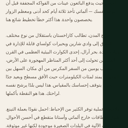
أخضر حيث يدفع البائعون عينات من الفواكه المجففة قبل أن
توجه نفسك — ألماتي تأخذ ثلاثة أيام كحد أدنى ومعظم الزوار
يخصصون واحدة. هذا أكثر خطأ تخطيط شائع هنا.
خارج المدن، تطالب كازاخستان باستقلال من نوع مختلف.
الطرق إلى وادي شارين وبحيرات كولساي قابلة للإدارة في
سيارة جيدة. بحر آرال، إحدى الكوارث البيئية العظمى في القرن
العشرين تحولت إلى أحد أكثر المناظر المهجورة على الأرض،
يتطلب يومين من السفر المكرس من أي مكان. السهل بين
الوجهات يمتد لمئات الكيلومترات حيث الأفق مسطح وبعيد جدًا
بحيث يتوقف إحساسك بالمقياس. هذا ليس بلدًا يرشح نفسه
لراحتك. هذا هو النقطة بأكملها.
ملاحظة عملية توفر الكثير من الإحباط: احمل نقودًا بعملة التينغ.
قبول البطاقات خارج ألماتي وأستانا متقطع في أحسن الأحوال.
الصرافات الآلية في البلدات الصغيرة موجودة لكنها غير موثوقة.