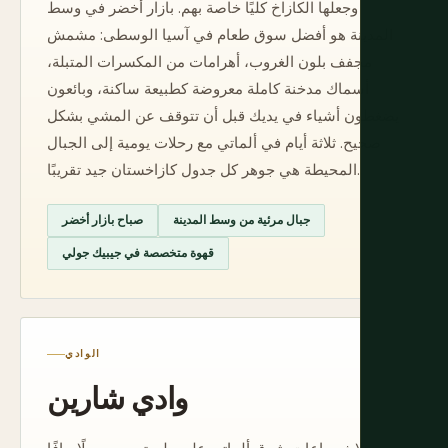
وجعلها الكازاخ كليًا خاصة بهم. بازار أخضر في وسط
المدينة هو أفضل سوق طعام في آسيا الوسطى: مشمش
مجفف بلون الغروب، أهرامات من المكسرات المتبلة،
أسماك مدخنة كاملة معروضة كطبيعة ساكنة، وبائعون
يضغطون أشياء في يديك قبل أن تتوقف عن المشي بشكل
صحيح. ثلاثة أيام في ألماتي مع رحلات يومية إلى الجبال
المحيطة هي جوهر كل جدول كازاخستان جيد تقريبًا.
جبال مرئية من وسط المدينة
صباح بازار أخضر
قهوة متخصصة في جيبيك جولي
الوادي
وادي شارين