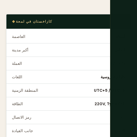
كازاخستان في لمحة
أستانا
العاصمة
ألماتي
أكبر مدينة
KZT (₸)
العملة
كازاخية، روسية
اللغات
UTC+5 / UTC+6
المنطقة الزمنية
220V, Type C/F
الطاقة
+7
رمز الاتصال
الأيمن
جانب القيادة