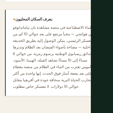
يعرف السكان المحليون:
بركة الماء الاصطناعية في منصة مشاهدة بان نياماندلوفو
في هوانجي — مخبأ مرتفع على بعد حوالي 10 كم من
المعسكر الرئيسي، يمكن الوصول إليه بطريق الحديقة
الداخلية — مضاءة بأضواء الفيضان بعد الظلام وتديرها
حدائق زيمبابوي الوطنية برسوم رمزية. من حوالي 6
مساءً إلى 10 مساءً تشاهد الفيلة، الهيينا، الأسود،
والجاموس تقترب من الماء في الظلام من منصة مغطاة
على بعد بضعة أمتار فوق الحدث. إنها واحدة من أكثر
تجارب الحياة البرية سخافة جودة في أفريقيا مقابل
حوالي 10 دولارات. لا معسكر خاص مطلوب.