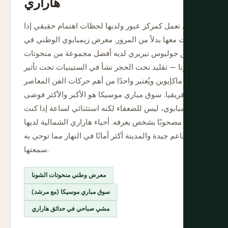
هاراري
هاراري تعمل كمركز عبور ولديها لحظات اهتمام حقيقي إذا
تعاملت معها بدلاً من المرور. معرض زيمبابوي الوطني في
طريق جوليوس نيريري لديه أفضل مجموعة من منحوتات
الشونا — تقليد نحت الحجر نشأ في الستينيات تحت تأثير
فرانك ماكإيوين ويُعتبر واحدًا من أهم حركات الفن المعاصر
في أفريقيا. سوق مباري موسيكا هو الأكبر والأكثر فوضى
في زيمبابوي، ليس للضعفاء لكنه استثنائي لساعة إذا كنت
مصحوبًا بشخص يعرفه. أحياء هاراري الشمالية لديها
مطاعم جيدة والمدينة أكثر أمانًا في النهار مما توحي به
سمعتها.
معرض وطني منحوتات الشونا
سوق مباري موسيكا (مع مرشد)
مشي صباحي في حدائق هاراري