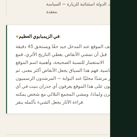
ينمو بثبات. الدولة استثنائية للزيارة — السياسة
معقدة.
في الزيمبابوي العظيم:
متحف الموقع عند المدخل جيد حقًا ويستحق 45 دقيقة
قبل أن تمشي الأنقاض. يغطي التاريخ الأثري، قمع
الاستعمار للنسبة الصحيحة، وأهمية اسم الموقع
السياسية. فهم هذا السياق يجعل الأنقاض أكثر معنى. ثم
استأجر مرشدًا محليًا عند البوابة — المرشدون الرسميون
المدربون على هذا الموقع يعرفون أي جدران بنيت في أي
قرن ولماذا، ومشي المجمع التلالي مع شخص يمكنه
قراءة الآثار يجعل الشيء بأكمله ينقر.