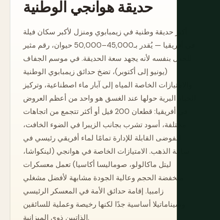
حديقة هوانجي الوطنية
أكبر حديقة وطنية في زيمبابوي ومنزل لأكبر سكان فيلة
في أفريقيا — يُقدر بـ45,000–50,000 حيوان، رقم مثير
للجدل بنفسه لأنه يجهد سعة الحديقة. في موسم الجفاف
(يونيو إلى أكتوبر)، تضخ حدائق زيمبابوي الوطنية
والامتيازات الخاصة المياه إلى آبار ماء اصطناعية، وتركيز
الحياة البرية حولها عند الغسق هو واحد من أعظم العروض
في أفريقيا: قطعان 200 فيل أو أكثر تتجمع من اتجاهات
مختلفة، أسود تشرب بجانب الزيبرا في الضوء الخافت،
الفوضى القابلة للإدارة تمامًا لماء أفريقي رئيسي في
ساعة الذهب. الامتيازات الخاصة في هوانجي (لينكواشا،
ليتل ماكالولو، صوماليسا أكاسيا) تعمل معسكرات
منخفضة الحجم وعالية الجودة مشابهة لأفضل مشغلي
زامبيا. إقامة حدائق الأمة في المعسكر الرئيسي
وسيناماتيلا أساسية جدًا لكنها رخيصة وعملية للسائقين
الذاتيين ذوي الميزانية.