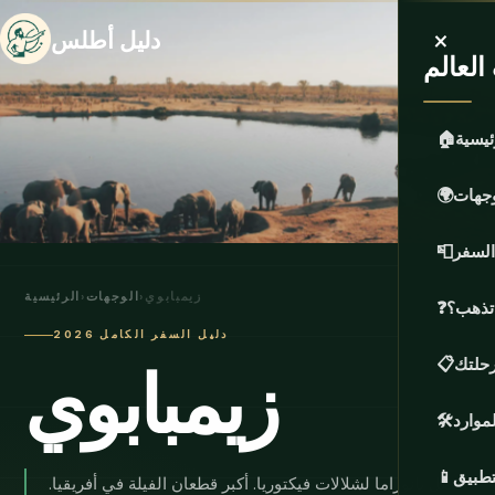
×
دليل أطلس
لعالم
ئيسية
🏠
وجهات
🌍
السفر
📮
زيمبابوي
›
الوجهات
›
الرئيسية
 تذهب؟
❓
دليل السفر الكامل 2026
زيمبابوي
حلتك
📋
لموارد
🛠️
تطبيق
📱
أفضل بانوراما لشلالات فيكتوريا. أكبر قطعان الفيلة في أفريقيا.