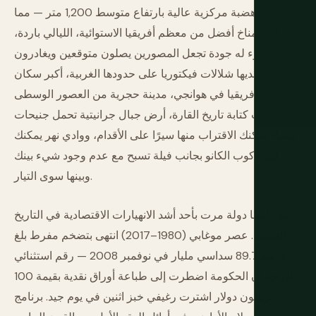
على هضبة مركزية عالية بارتفاع متوسط 1,200 متر — مما
يعني أن المناخ أفضل من معظم أفريقيا الاستوائية، الليالي باردة،
والضوء له جودة تجعل المصورين يصلون متوقعين ويغادرون
مؤكدين. لديها شلالات فيكتوريا على حدودها الغربية، أكبر سكان
فيلة في أفريقيا في هوانجي، مدينة حجرية من العصور الوسطى
أعادت كتابة تاريخ القارة، أرض جبال جرانيتية تحمل جنيحات
بيضاء يمكنك الاقتراب منها سيرًا على الأقدام، ووادي نهر يمكنك
فيه ركوب الكانو بجانب فيلة تسبح مع عدم وجود شيء بينك
وبينها سوى التيار.
هذه أيضًا دولة مرت بأحد أشد الانهيارات الاقتصادية في التاريخ
الحديث. عصر موغابي (1980–2017) انتهى بتضخم مفرط بلغ
ذروته 89.7 سداسي مليار في نوفمبر 2008 — رقم استثنائي
لدرجة أن الحكومة اضطرت إلى طباعة أوراق نقدية بقيمة 100
تريليون دولار اشترت رغيفي خبز اثنين في يوم جيد. برنامج