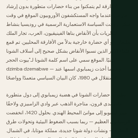
الأفارقة لم يتمكنوا من بناء حضارات متطورة بدون إرشاد
خارجي. عندما واجه المستكشفون الأوروبيون الموقع في وقت
مبكر، روجت السياسة الاستعمارية الرسمية في روديسيا بنشاط
لنظريات بأن الأنقاض بناها الفينيقيون، العرب، تجار الملك
سليمان، أو أي حضارة خارجية بدلاً من الأفارقة المحليين. تم قمع
علماء الآثار الذين نسبوا الأنقاض بشكل صحيح إلى أسلاف الشونا
مهنيًا. الموقع سمي على اسم كلمة الشونا لـ"بيوت الحجر" —
dzimba dzemabwe — وعندما أخذت زيمبابوي اسمها عند
الاستقلال في 1980، كان البيان السياسي متعمدًا وواضحًا.
تطورت حضارات الشونا في هضبة زيمبابوي إلى دول متطورة
على مدى قرون، متاجرة الذهب عبر وادي الزامبيزي ولاحقًا
ممر ليمبوبو إلى موانئ المحيط الهندي. بحلول 1420، انخفضت
الزيمبابوي العظيم — ربما بسبب الضغوط البيئية وتحولات طرق
التجارة — ونشأت دولة شونا جديدة، مملكة موتابا، في الشمال.