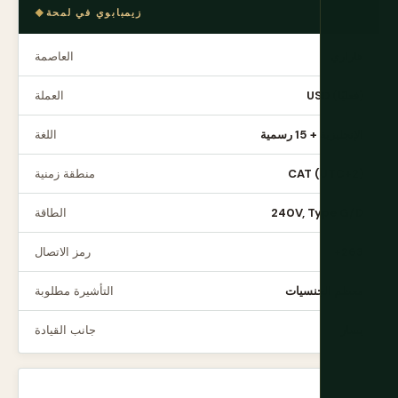
زيمبابوي في لمحة
هاراري
العاصمة
USD (فعليًا)
العملة
الإنجليزية + 15 رسمية
اللغة
CAT (UTC+2)
منطقة زمنية
240V, Type G/D
الطاقة
+263
رمز الاتصال
معظم الجنسيات
التأشيرة مطلوبة
يسار
جانب القيادة