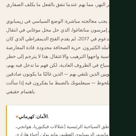
عبر النهر، مما يهم عندما تنفق بالفعل ما يكلف الصفاري.
شيء واحد يجب معالجته مباشرة: الوضع السياسي في زيمبابوي
تحت رئيس إمرسون منانغاغوا، الذي حل محل موغابي في انتقال
عسكري مدعوم في 2017، لم يقدم الفتح الديمقراطي الذي كان
يأمله الكثيرون. حرية الصحافة محدودة. قادة المعارضة
السياسية واجهوا الترهيب والاعتقال. هذا لا يترجم إلى خطر
للسياح في الظروف العادية، لكن فهم ما تدخل فيه يهم،
والزيمبابويين الذين تلتقي بهم — الذين غالبًا ما يكونون صادقين
بشكل ملحوظ — سيعلمونك بالضبط ما يفكرون فيه إذا سألت
باهتمام حقيقي.
الأمان: كهرماني.
المناطق السياحية الرئيسية (شلالات فيكتوريا، هوانجي،
جبال ماتوبو، الزيمبابوي العظيم، مانه بولز، أحياء هاراري