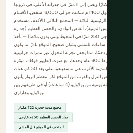
722 هكتارًا ويصل إلى 11 مترًا في جدرانه الأعلى. في ذروتها
حول 1400 م سكنت حوالي 18,000 شخص. الأقسام
الرئيسية الثلاثة — المجمع التلالي (الأقدم، مستخدم
للطقوس الدينية)، أنقاض الوادي، والحصن العظيم (جداره
الخارجي 250 مترًا في المحيط وبني بدون ملاط) — تأخذ
3–4 ساعات للمشي بشكل صحيح. الموقع نادرًا ما يكون
مزدحمًا، مما يجعل تجربة التجول عبر ممرات جرانيتية
عمرها 600 عام وحدها، مع صوت الطيور فوقك، مؤثرة
حقًا. المدينة الأقرب هي ماسفينغو، على بعد 30 كم. هناك
بعض النزل بالقرب من الموقع لكن معظم الزوار يأتون
كرحلة يومية من بولاوايو (4 ساعات) أو في طريقهم بين
بولاوايو وهاراري.
مجمع مدينة حجرية 722 هكتار
جدار الحصن العظيم 250م خارجي
المتحف في الموقع قبل المشي