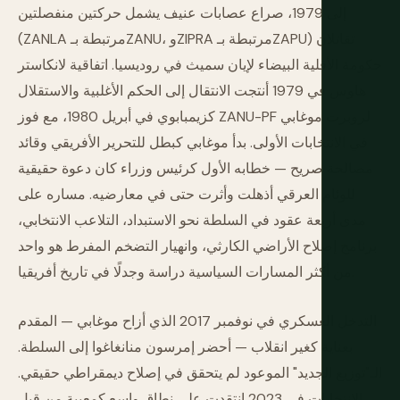
إلى 1979، صراع عصابات عنيف يشمل حركتين منفصلتين
(ZANLA مرتبطة بـZANU، وZIPRA مرتبطة بـZAPU) تقاتلان
حكومة الأقلية البيضاء لإيان سميث في روديسيا. اتفاقية لانكاستر
هاوس في 1979 أنتجت الانتقال إلى الحكم الأغلبية والاستقلال
كزيمبابوي في أبريل 1980، مع فوز ZANU-PF لروبرت موغابي
في الانتخابات الأولى. بدأ موغابي كبطل للتحرير الأفريقي وقائد
مصالحة صريح — خطابه الأول كرئيس وزراء كان دعوة حقيقية
للوئام العرقي أذهلت وأثرت حتى في معارضيه. مساره على
مدى أربعة عقود في السلطة نحو الاستبداد، التلاعب الانتخابي،
برنامج إصلاح الأراضي الكارثي، وانهيار التضخم المفرط هو واحد
من أكثر المسارات السياسية دراسة وجدلًا في تاريخ أفريقيا.
التدخل العسكري في نوفمبر 2017 الذي أزاح موغابي — المقدم
بعناية كغير انقلاب — أحضر إمرسون منانغاغوا إلى السلطة.
الـ"توزيع الجديد" الموعود لم يتحقق في إصلاح ديمقراطي حقيقي.
الانتخابات في 2023 انتقدت على نطاق واسع كمعيبة من قبل