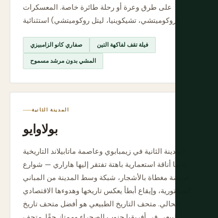
على طرق وعرة أو رحلة طائرة خاصة. المعسكرات
(روكوميتشي، تشيكوينيا، ليتل روكوميتشي) استثنائية.
فيلة تقف لفاكهة التين
صفاري كانو الزامبيزي
المشي بدون مرشد مسموح
المدينة الثانية
بولاوايو
المدينة الثانية في زيمبابوي وعاصمة ماتابيلاند التاريخية
لديها أناقة استعمارية باهتة تفتقر إليها هاراري — شوارع
عريضة مغطاة بالأشجار، شبكة وسط المدينة من المباني
الفيكتورية، وإيقاع أبطأ يعكس تاريخها وهدوءها الاقتصادي
الحالي. متحف التاريخ الطبيعي هو أفضل متحف تاريخ
طبيعي في أفريقيا جنوب الصحراء وممتاز حقًا. متحف