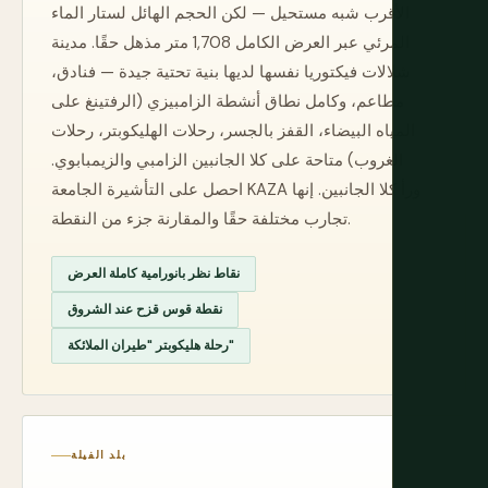
الأقرب شبه مستحيل — لكن الحجم الهائل لستار الماء
المرئي عبر العرض الكامل 1,708 متر مذهل حقًا. مدينة
شلالات فيكتوريا نفسها لديها بنية تحتية جيدة — فنادق،
مطاعم، وكامل نطاق أنشطة الزامبيزي (الرفتينغ على
المياه البيضاء، القفز بالجسر، رحلات الهليكوبتر، رحلات
الغروب) متاحة على كلا الجانبين الزامبي والزيمبابوي.
احصل على التأشيرة الجامعة KAZA ورأ كلا الجانبين. إنها
تجارب مختلفة حقًا والمقارنة جزء من النقطة.
نقاط نظر بانورامية كاملة العرض
نقطة قوس قزح عند الشروق
رحلة هليكوبتر "طيران الملائكة"
بلد الفيلة