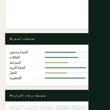
تصنيفات السفر
7.0
النساء وحدهن
7.6
العائلات
5.2
الميزانية
9.4
الحياة البرية
5.0
النقل
9.2
الإنجليزية
متوسط درجات الحرارة
يونيو
مايو
أبريل
مارس
فبراير
يناير