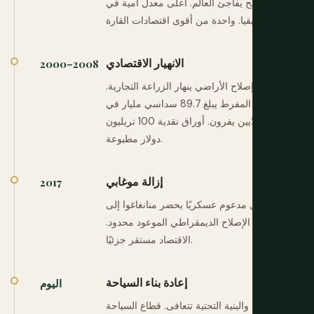
الأول المصالح يفاجئ العالم. أعلى معدل أمية في
أفريقيا. واحدة من أقوى اقتصادات القارة.
الانهيار الاقتصادي
2000–2008
برنامج إصلاح الأراضي ينهار الزراعة التجارية.
التضخم المفرط يبلغ 89.7 سداسي مليار في
المئة. ملايين يفرون. أوراق نقدية 100 تريليون
دولار مطبوعة.
إزالة موغابي
2017
انتقال مدعوم عسكريًا يحضر منانغاغوا إلى
السلطة. الإصلاح الديمقراطي الموعود محدود.
الاقتصاد مستقر جزئيًا.
إعادة بناء السياحة
اليوم
الحياة البرية والبنية التحتية تتعافى. قطاع السياحة