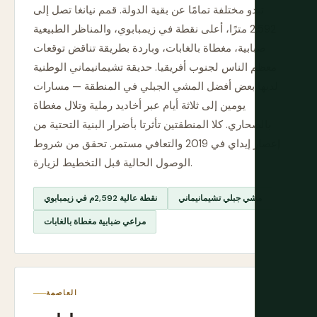
تبدو مختلفة تمامًا عن بقية الدولة. قمم نيانغا تصل إلى
2,592 مترًا، أعلى نقطة في زيمبابوي، والمناظر الطبيعية
ضبابية، مغطاة بالغابات، وباردة بطريقة تناقض توقعات
معظم الناس لجنوب أفريقيا. حديقة تشيمانيماني الوطنية
لديها بعض أفضل المشي الجبلي في المنطقة — مسارات
يومين إلى ثلاثة أيام عبر أخاديد رملية وتلال مغطاة
بالصحاري. كلا المنطقتين تأثرتا بأضرار البنية التحتية من
إعصار إيداي في 2019 والتعافي مستمر. تحقق من شروط
الوصول الحالية قبل التخطيط لزيارة.
مشي جبلي تشيمانيماني
نقطة عالية 2,592م في زيمبابوي
مراعي ضبابية مغطاة بالغابات
العاصمة