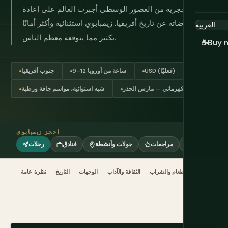
مدينة حجرية من العصور الوسطى أجبرت العالم على إعادة
كتابة افتراضاته عن تاريخ أفريقيا. زيمبابوي استثنائية وأكثر أمانًا
بكثير مما يتوقعه معظم الناس.
☕
Buy 
USD (فعليًا)
9–12 ساعة من أوروبا
جنوب أفريقيا
كهرماني — مارس الحذر
شبه استوائية، مواسم جافة ورطبة
احجز زيمبابوي
eSIM
مراجعات
جولات وأنشطة
فنادق
رحلات
متى تذهب
الطعام والشراب
الثقافة والآداب
الوجهات
التاريخ
نظرة عامة