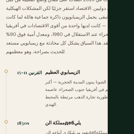
مراقبي دوليين. الاقتصاد استقر جزئيًا لكن المشكلات الهيكلية
الأساسية تبقى. يحمل الزيمبابويون ذاكرة جماعية هائلة لما كانت
دولتهم — كانت لديها واحدة من أقوى الاقتصادات في أفريقيا
جنوب الصحراء عند الاستقلال في 1980، ومعدل أمية فوق 90%
— وما فقد. هذا السياق يشكل كل محادثة مع زيمبابويي مستعد
للحديث بصراحة، وهو معظمهم.
الزيمبابوي العظيم
القرنين 11–15
أسلاف الشونا يبنون المدينة الحجرية — أكبر
هيكل قديم في أفريقيا جنوب الصحراء. عاصمة
إمبراطورية تجارة الذهب مرتبطة بالمحيط
الهندي.
مملكة النдебيلي
1830s
يقود مزيليكازي أتباعه النдебيليين من مملكة