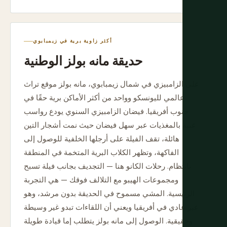
أكثر زاوية برية في زيمبابوي
حديقة مانه بولز الوطنية
على الزامبيزي في شمال زيمبابوي، مانه بولز موقع تراث
عالمي لليونسكو وواحد من أكثر الأماكن برية حقًا في
جنوب أفريقيا. فيضان الزامبيزي السنوي يودع رواسب
غنية بالمغذيات عبر سهل فيضان حيث نمت أشجار التين
هائلة، تقف الفيلة على أرجلها الخلفية للوصول إلى
الفاكهة، وتظهر الكلاب البرية المتخمة في المنطقة
بانتظام. رحلات الكانو هنا — التجديف بجانب فيلة تسبح
ومجموعات الهيبو مع التلالف فوقك — هي التجربة
الرئيسية. المشي مسموح في الحديقة بدون مرشد، وهو
غير عادي في أفريقيا ويعني أن اللقاءات تبدو غير وسيطة
وحقيقية. الوصول إلى مانه بولز يتطلب إما قيادة طويلة