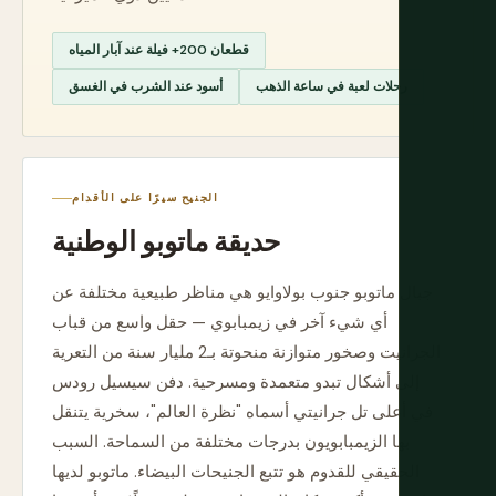
قطعان 200+ فيلة عند آبار المياه
رحلات لعبة في ساعة الذهب
أسود عند الشرب في الغسق
الجنيح سيرًا على الأقدام
حديقة ماتوبو الوطنية
جبال ماتوبو جنوب بولاوايو هي مناظر طبيعية مختلفة عن
أي شيء آخر في زيمبابوي — حقل واسع من قباب
الجرانيت وصخور متوازنة منحوتة بـ2 مليار سنة من التعرية
إلى أشكال تبدو متعمدة ومسرحية. دفن سيسيل رودس
في أعلى تل جرانيتي أسماه "نظرة العالم"، سخرية يتنقل
بها الزيمبابويون بدرجات مختلفة من السماحة. السبب
الحقيقي للقدوم هو تتبع الجنيحات البيضاء. ماتوبو لديها