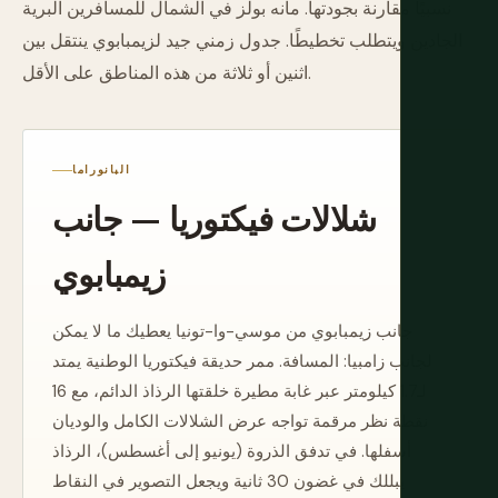
نسبيًا مقارنة بجودتها. مانه بولز في الشمال للمسافرين البرية
الجادين ويتطلب تخطيطًا. جدول زمني جيد لزيمبابوي ينتقل بين
اثنين أو ثلاثة من هذه المناطق على الأقل.
البانوراما
شلالات فيكتوريا — جانب
زيمبابوي
جانب زيمبابوي من موسي-وا-تونيا يعطيك ما لا يمكن
لجانب زامبيا: المسافة. ممر حديقة فيكتوريا الوطنية يمتد
لـ1.7 كيلومتر عبر غابة مطيرة خلقتها الرذاذ الدائم، مع 16
نقطة نظر مرقمة تواجه عرض الشلالات الكامل والوديان
أسفلها. في تدفق الذروة (يونيو إلى أغسطس)، الرذاذ
يبللك في غضون 30 ثانية ويجعل التصوير في النقاط