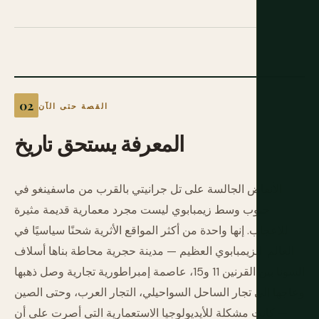
القصة حتى الآن
المعرفة
يستحق
تاريخ
الأنقاض الجالسة على تل جرانيتي بالقرب من ماسفينغو في
جنوب وسط زيمبابوي ليست مجرد معمارية قديمة مثيرة
للإعجاب. إنها واحدة من أكثر المواقع الأثرية شحنًا سياسيًا في
العالم. الزيمبابوي العظيم — مدينة حجرية محاطة بناها أسلاف
الشونا بين القرنين 11 و15، عاصمة إمبراطورية تجارية وصل ذهبها
وعاجها إلى تجار الساحل السواحيلي، التجار العرب، وحتى الصين
— كانت مشكلة للأيديولوجيا الاستعمارية التي أصرت على أن