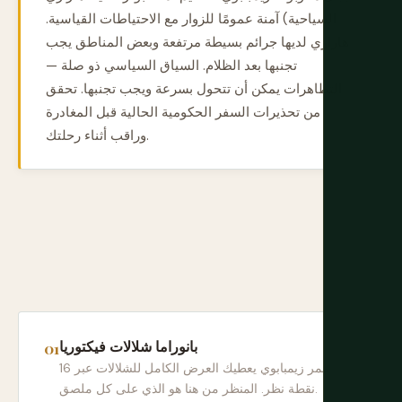
السياحية) آمنة عمومًا للزوار مع الاحتياطات القياسية.
هاراري لديها جرائم بسيطة مرتفعة وبعض المناطق يجب
تجنبها بعد الظلام. السياق السياسي ذو صلة —
التظاهرات يمكن أن تتحول بسرعة ويجب تجنبها. تحقق
من تحذيرات السفر الحكومية الحالية قبل المغادرة
وراقب أثناء رحلتك.
بانوراما شلالات فيكتوريا
ممر زيمبابوي يعطيك العرض الكامل للشلالات عبر 16
نقطة نظر. المنظر من هنا هو الذي على كل ملصق.