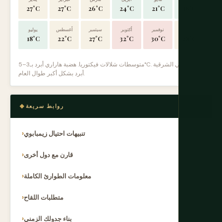
27°C
27°C
26°C
24°C
21°C
18°C
ديسمبر
نوفمبر
أكتوبر
سبتمبر
أغسطس
يوليو
18°C
22°C
27°C
32°C
30°C
28°C
متوسطات شلالات فيكتوريا. هضبة هاراري أبرد بـ3–5°C. المراعي الشرقية
أبرد بشكل أكبر طوال العام.
روابط سريعة
تنبيهات احتيال زيمبابوي
قارن مع دول أخرى
معلومات الطوارئ الكاملة
متطلبات اللقاح
بناء جدولك الزمني