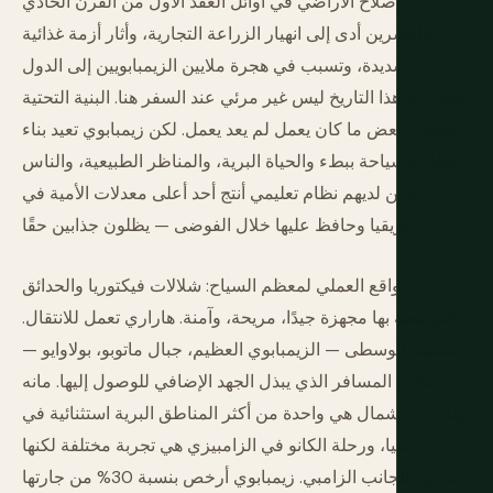
إصلاح الأراضي في أوائل العقد الأول من القرن الحادي
والعشرين أدى إلى انهيار الزراعة التجارية، وأثار أزمة غذائية
شديدة، وتسبب في هجرة ملايين الزيمبابويين إلى الدول
المجاورة. هذا التاريخ ليس غير مرئي عند السفر هنا. البنية التحتية
تعكسه. بعض ما كان يعمل لم يعد يعمل. لكن زيمبابوي تعيد بناء
قطاع السياحة ببطء والحياة البرية، والمناظر الطبيعية، والناس
— الذين لديهم نظام تعليمي أنتج أحد أعلى معدلات الأمية في
أفريقيا وحافظ عليها خلال الفوضى — يظلون جذابين حقًا.
الواقع العملي لمعظم السياح: شلالات فيكتوريا والحدائق
المرتبطة بها مجهزة جيدًا، مريحة، وآمنة. هاراري تعمل للانتقال.
المنطقة الوسطى — الزيمبابوي العظيم، جبال ماتوبو، بولاوايو —
تكافئ المسافر الذي يبذل الجهد الإضافي للوصول إليها. مانه
بولز في الشمال هي واحدة من أكثر المناطق البرية استثنائية في
أفريقيا، ورحلة الكانو في الزامبيزي هي تجربة مختلفة لكنها
مشابهة للجانب الزامبي. زيمبابوي أرخص بنسبة 30% من جارتها