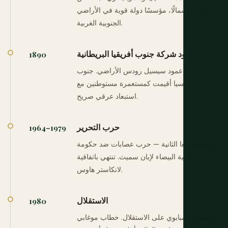
الزولو شمالًا، مؤسسًا دولة قوية في الأراضي
الجنوبية الغربية.
عمود شركة جنوب أفريقيا البريطانية
1890
يدخل عمود سيسيل رودس الأراضي. جنوب
روديسيا أقيمت كمستعمرة مستوطنين مع
استبعاد عرقي صريح.
حرب التحرير
1964–1979
التشيمورينغا الثانية — حرب عصابات ضد حكومة
الأقلية البيضاء لإيان سميث. تنتهي باتفاقية
لانكاستر هاوس.
الاستقلال
1980
تحصل زيمبابوي على الاستقلال. خطاب موغابي