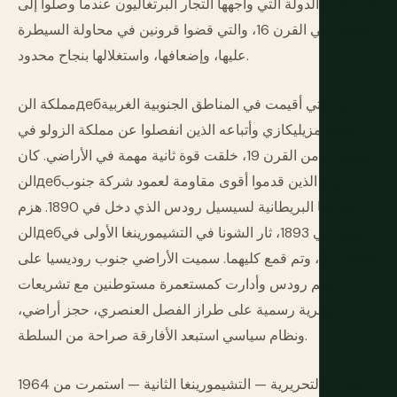
هذه كانت الدولة التي واجهها التجار البرتغاليون عندما وصلوا إلى
الداخل في القرن 16، والتي قضوا قرونين في محاولة السيطرة
عليها، وإضعافها، واستغلالها بنجاح محدود.
مملكة النдебيلي، التي أقيمت في المناطق الجنوبية الغربية
بقيادة مزيليكازي وأتباعه الذين انفصلوا عن مملكة الزولو في
الثلاثينيات من القرن 19، خلقت قوة ثانية مهمة في الأراضي. كان
النдебيليون الذين قدموا أقوى مقاومة لعمود شركة جنوب
أفريقيا البريطانية لسيسيل رودس الذي دخل في 1890. هزم
النдебيليون في 1893، ثار الشونا في التشيمورينغا الأولى في
1896–97، وتم قمع كليهما. سميت الأراضي جنوب روديسيا على
اسم رودس وأدارت كمستعمرة مستوطنين مع تشريعات
عنصرية رسمية على طراز الفصل العنصري، حجز أراضي،
ونظام سياسي استبعد الأفارقة صراحة من السلطة.
الحرب التحريرية — التشيمورينغا الثانية — استمرت من 1964