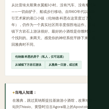
从比雷埃夫斯乘水翼船1小时。没有汽车、没有摩托车
——一切由驴子、船或步行移动。自1960年代以来吸
引艺术家的港口小镇（伦纳德·科恩在这里度过了几
年），仍作为一个真实社区而非度假胜地运作。从城
镇下方岩石上游泳很好。最好的小酒馆是你饿时第一
个找到的。来两天。感觉你的神经系统平静下来。返
回雅典时不同。
伦纳德·科恩的房子（私人，仅可远观）
从城镇下方岩石游泳
从雅典一日游，或过夜
当地人知道：
在雅典，跳过莫纳斯提拉基旅游小酒馆，改乘地铁一
站到Thissio。黄昏时沿古Agora墙上的Apostolou