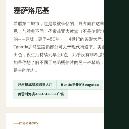
塞萨洛尼基
希腊第二城市，也是最被低估的。拜占庭在这里可
见，与雅典不同：圣索菲亚大教堂（不是伊斯坦布尔
的——原版，建于480年）、4世纪的圆形大厅、Via
Egnatia罗马道路仍部分可见于现代街道下。美食场景
出色，夜生活持续到早上5点，几乎没有非希腊游客。
如果你想了解不同于岛屿明信片的另一种希腊，这里
是去的地方。
拜占庭城墙和圆形大厅
Bantis早餐的Bougatsa
黄昏时海滨Aristotelous广场
古迹公路旅行