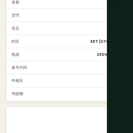
首都
雅典
货币
欧元 (€)
语言
希腊语
时区
EET (UTC+2/+3)
电源
230V, Type F
拨号代码
+30
申根区
是
驾驶侧
右