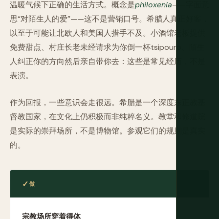
温暖气候下正确的生活方式。概念是
philoxenia
——字面意
思“对陌生人的爱”——这不是营销口号。希腊人真正好客，
以至于可能让北欧人和美国人措手不及。小酒馆老板提供
免费甜点、村庄长老未经请求为你倒一杯tsipouro、陌生
人纠正你的方向然后亲自带你去：这些是常见经历，不是
表演。
作为回报，一些意识会走很远。希腊是一个深度东正教基
督教国家，在文化上仍积极而非纯粹名义。教堂和修道院
是实际的崇拜场所，不是博物馆。参观它们的规则是真实
的。
做
宗教场所穿着得体