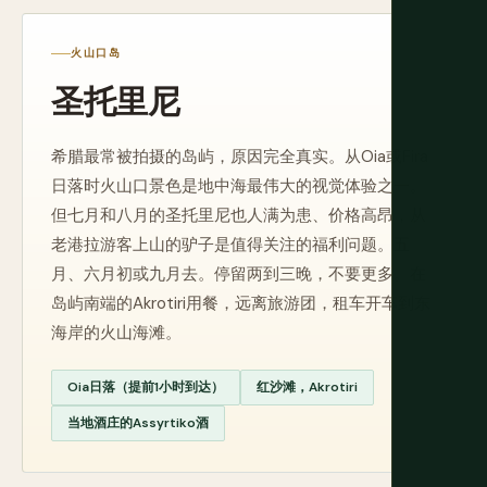
火山口岛
圣托里尼
希腊最常被拍摄的岛屿，原因完全真实。从Oia或Fira
日落时火山口景色是地中海最伟大的视觉体验之一。
但七月和八月的圣托里尼也人满为患、价格高昂，从
老港拉游客上山的驴子是值得关注的福利问题。五
月、六月初或九月去。停留两到三晚，不要更多。在
岛屿南端的Akrotiri用餐，远离旅游团，租车开车到东
海岸的火山海滩。
Oia日落（提前1小时到达）
红沙滩，Akrotiri
当地酒庄的Assyrtiko酒