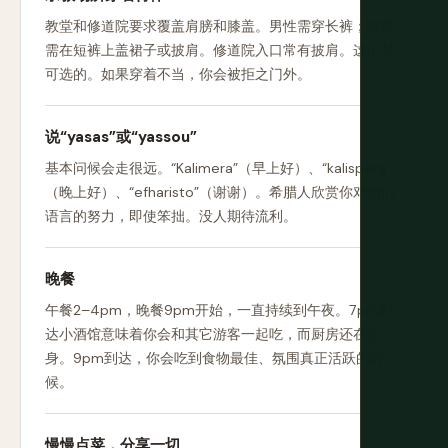
教堂和修道院要求覆盖肩膀和膝盖。男性需穿长裤；女性
需在短裤上盖裙子或披肩。修道院入口常有披肩。这不是
可选的。如果穿着不当，你会被拒之门外。
说“yasas”或“yassou”
基本问候会走很远。“Kalimera”（早上好）、“kalispera”
（晚上好）、“efharisto”（谢谢）。希腊人欣赏你对他们
语言的努力，即使笨拙。没人期待流利。
晚餐
午餐2–4pm，晚餐9pm开始，一直持续到午夜。7pm到
达小酒馆意味着你会和其它游客一起吃，而厨房还在热
身。9pm到达，你会吃到食物最佳、氛围真正活跃的时
候。
慢慢点菜，分享一切