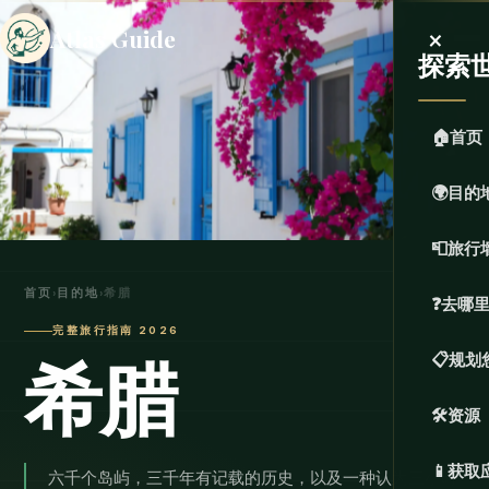
×
Atlas Guide
探索
🏠
首页
🌍
目的
📮
旅行
首页
›
目的地
›
希腊
❓
去哪
完整旅行指南 2026
希腊
📋
规划
🛠️
资源
📱
获取
六千个岛屿，三千年有记载的历史，以及一种认为三小时