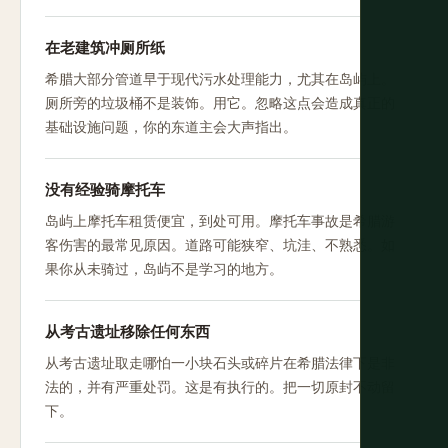
在老建筑冲厕所纸
希腊大部分管道早于现代污水处理能力，尤其在岛屿上。
厕所旁的垃圾桶不是装饰。用它。忽略这点会造成真正的
基础设施问题，你的东道主会大声指出。
没有经验骑摩托车
岛屿上摩托车租赁便宜，到处可用。摩托车事故是希腊游
客伤害的最常见原因。道路可能狭窄、坑洼、不熟悉。如
果你从未骑过，岛屿不是学习的地方。
从考古遗址移除任何东西
从考古遗址取走哪怕一小块石头或碎片在希腊法律下是非
法的，并有严重处罚。这是有执行的。把一切原封不动留
下。