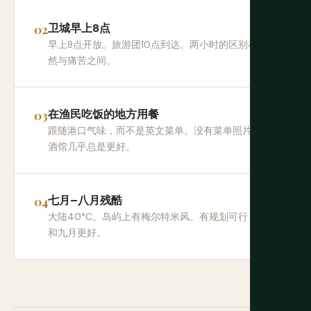
卫城早上8点
早上8点开放。旅游团10点到达。两小时的区别在于超
然与痛苦之间。
在渔民吃饭的地方用餐
跟随港口气味，而不是英文菜单。没有菜单照片的小
酒馆几乎总是更好。
七月–八月残酷
大陆40°C。岛屿上有梅尔特米风。有规划可行；五月
和九月更好。