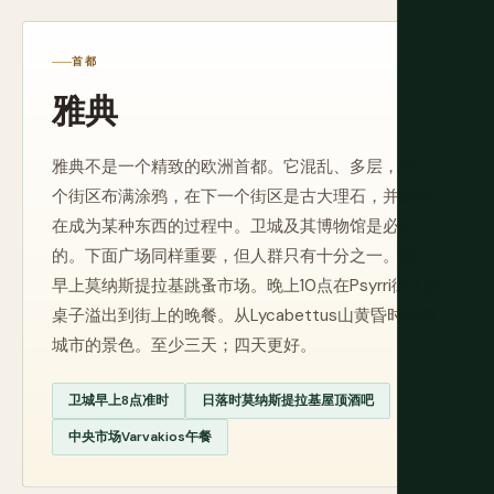
首都
雅典
雅典不是一个精致的欧洲首都。它混乱、多层，在一
个街区布满涂鸦，在下一个街区是古大理石，并始终
在成为某种东西的过程中。卫城及其博物馆是必去
的。下面广场同样重要，但人群只有十分之一。周日
早上莫纳斯提拉基跳蚤市场。晚上10点在Psyrri街上的
桌子溢出到街上的晚餐。从Lycabettus山黄昏时俯瞰
城市的景色。至少三天；四天更好。
卫城早上8点准时
日落时莫纳斯提拉基屋顶酒吧
中央市场Varvakios午餐