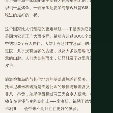
奔尼撒半岛一家咖啡馆里坚持为你买单的老伯，以及你意
识到一盘烤鱼、一壶家酒配爱琴海景观只需€18，这是你
吃过的最好的一餐。
这个国家比人们预期的更难导航——不是因为它困难，而
是因为它真正广大而多样。希腊有超过6000个岛屿，其
中约230个有人居住。大陆上有悬挂在悬崖上的拜占庭修
道院、几乎没有游客的古迹，以及大多数游客飞过而不注
意的山脉。人们为岛屿而来，却只触及了这里真正表面的
皮毛。
旅游饱和岛屿与其他地方的基础设施差距显著。七月的圣
托里尼和米科诺斯是主题公园的最佳与最差含义：视觉上
非凡、昂贵，如果停留超过两三天会令人疲惫。将同样的
钱花在更慢节奏的岛屿上——米洛斯、福勒干德罗斯、伊
卡利亚——会带来不同且往往更好的体验。