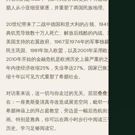
腊人从小亚细亚驱逐，并重塑了两国民族地理。
20世纪带来了二战中德国和意大利的占领、1941–42年雅
典饥荒导致数十万人死亡、解放后残酷的内战、冷战期间
美国支持的右翼政府、1967至1974年的军事独裁，然后是
民主巩固、1981年加入欧盟，以及2001年采用欧元。从
2010年开始的金融危机是欧洲历史上最严重的之一，在五
年内使经济收缩25%，失业率达27%。国家已恢复，但紧
缩十年以可见方式重塑了希腊社会。
对访客来说，这一切与你走过的无关。层层叠叠无处不
在：一座奥斯曼清真寺改造成展览空间，毗邻一座建在古
希腊神庙上的拜占庭教堂，旁边是一幅后危机街头艺术壁
画。特别是雅典，你可以在两小时步行中阅读三千年政治
历史。学习足够阅读它。