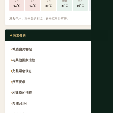
7月
8月
9月
10月
11月
12月
32°C
32°C
27°C
21°C
16°C
12°C
雅典平均。夏季岛屿稍凉；春季克里特更暖。
快速链接
希腊骗局警报
与其他国家比较
完整紧急信息
疫苗要求
构建您的行程
希腊eSIM