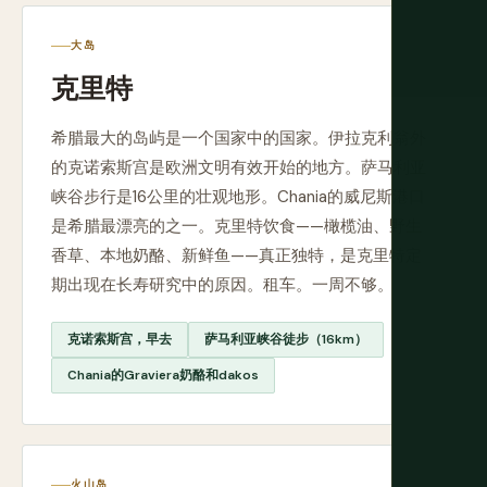
大岛
克里特
希腊最大的岛屿是一个国家中的国家。伊拉克利翁外
的克诺索斯宫是欧洲文明有效开始的地方。萨马利亚
峡谷步行是16公里的壮观地形。Chania的威尼斯港口
是希腊最漂亮的之一。克里特饮食——橄榄油、野生
香草、本地奶酪、新鲜鱼——真正独特，是克里特定
期出现在长寿研究中的原因。租车。一周不够。
克诺索斯宫，早去
萨马利亚峡谷徒步（16km）
Chania的Graviera奶酪和dakos
火山岛