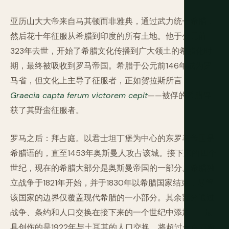
亚历山大大帝来自马其顿而非雅典，通过武力统一希腊，
然后花十年征服从希腊到印度的所有土地。他于公元前
323年去世，开始了希腊文化传播到广大领土的希腊化时
期，最终被吸收到罗马帝国。希腊于公元前146年成为罗
马省，但文化上主导了征服者，正如贺拉斯所言：
Graecia capta ferum victorem cepit
——被俘的希腊俘
获了其野蛮征服者。
罗马之后：拜占庭。以君士坦丁堡为中心的东罗马帝国是
希腊语的，直至1453年奥斯曼人攻占该城。接下来的四个
世纪，现在的希腊大部分是奥斯曼帝国的一部分。希腊独
立战争于1821年开始，并于1830年以希腊国家结束，尽管
该国家的边界仅覆盖现代希腊的一小部分。其余部分通过
战争、条约和人口交换在接下来的一个世纪中添加——最
具创伤的是1922年与土耳其的人口交换，将超过一百万希