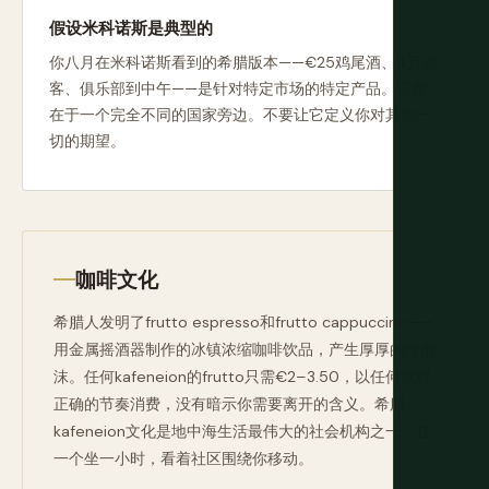
假设米科诺斯是典型的
你八月在米科诺斯看到的希腊版本——€25鸡尾酒、4万游
客、俱乐部到中午——是针对特定市场的特定产品。它存
在于一个完全不同的国家旁边。不要让它定义你对其他一
切的期望。
咖啡文化
希腊人发明了frutto espresso和frutto cappuccino——
用金属摇酒器制作的冰镇浓缩咖啡饮品，产生厚厚的冷泡
沫。任何kafeneion的frutto只需€2–3.50，以任何觉得
正确的节奏消费，没有暗示你需要离开的含义。希腊
kafeneion文化是地中海生活最伟大的社会机构之一。在
一个坐一小时，看着社区围绕你移动。