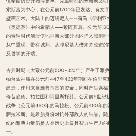
但希腊历史开始得更早。克里特岛的米诺斯文明，以克诺
索斯宫为中心，在公元前1700年已发达、有文字，并创作
壁画艺术。大陆上的迈锡尼人——荷马《伊利亚特》和
《奥德赛》中的希腊人——紧随其后。公元前1200年左右
的青铜时代崩溃使地中海大部分地区陷入黑暗时代，希腊
从中重现，带有城邦、从腓尼基人借来并改进的字母，以
及哲学的开端。
古典时期（大致公元前500–323年）产生了雅典的巅峰。
帕台农神庙在公元前447至432年期间在伯里克利领导下
建造，使用来自雅典帝国的资金，同时产生索福克勒斯、
修昔底德、柏拉图和阿里斯托芬。公元前5世纪初的波斯
战争（公元前490年的马拉松、公元前480年的温泉关和
萨拉米斯）是希腊身份对抗外部敌人的结晶。随后半个世
纪的雅典力量仍是人类历史上最具智力生产力的时期之
一。