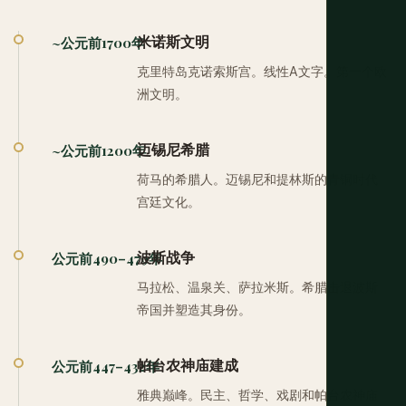
米诺斯文明
~公元前1700年
克里特岛克诺索斯宫。线性A文字。第一个欧
洲文明。
迈锡尼希腊
~公元前1200年
荷马的希腊人。迈锡尼和提林斯的青铜时代
宫廷文化。
波斯战争
公元前490–479年
马拉松、温泉关、萨拉米斯。希腊击退波斯
帝国并塑造其身份。
帕台农神庙建成
公元前447–432年
雅典巅峰。民主、哲学、戏剧和帕台农神庙