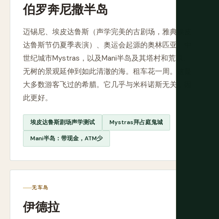
伯罗奔尼撒半岛
迈锡尼、埃皮达鲁斯（声学完美的古剧场，雅典埃皮
达鲁斯节仍夏季表演）、奥运会起源的奥林匹亚、中
世纪城市Mystras，以及Mani半岛及其塔村和荒凉、
无树的景观延伸到如此清澈的海。租车花一周。这是
大多数游客飞过的希腊。它几乎与米科诺斯无关，因
此更好。
埃皮达鲁斯剧场声学测试
Mystras拜占庭鬼城
Mani半岛：带现金，ATM少
无车岛
伊德拉