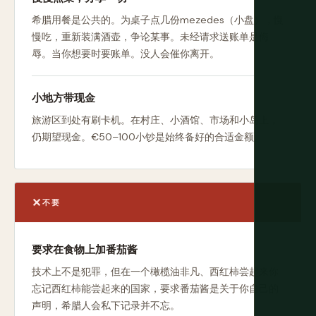
希腊用餐是公共的。为桌子点几份mezedes（小盘），慢
慢吃，重新装满酒壶，争论某事。未经请求送账单是侮
辱。当你想要时要账单。没人会催你离开。
小地方带现金
旅游区到处有刷卡机。在村庄、小酒馆、市场和小岛上，
仍期望现金。€50–100小钞是始终备好的合适金额。
不要
要求在食物上加番茄酱
技术上不是犯罪，但在一个橄榄油非凡、西红柿尝起来你
忘记西红柿能尝起来的国家，要求番茄酱是关于你自己的
声明，希腊人会私下记录并不忘。