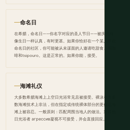
命名日
在希腊，命名日——你名字对应的圣人节日——被庆祝得
像生日一样认真，有时更甚。如果你恰好在一个某人庆祝
命名日的社区，你可能被从未谋面的人邀请吃甜食、喝咖
啡和tsipouro。这是正常的。如果你能，接受。
海滩礼仪
大多数希腊海滩上上空日光浴常见且被接受。裸泳在大多
数海滩技术上非法，但在指定或传统裸体部分的更偏远海
滩上被容忍。一般原则：匹配周围当地人的做法。对其他
日光浴者 агрессив凝视不可接受，并会直接回应。