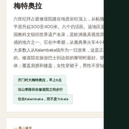
梅特奥拉
六世纪拜占庭修道院建在地质岩柱顶上，从帖撒利亚
平原升起300至400米。六个仍活跃。该地区是联合
国教科文组织世界遗产名录，是欧洲最具视觉异世界
感的地方之一。它在中希腊，从雅典乘火车4小时。
大多数人从Kalambaka镇作为一日游来，这是正确
的。修道院在旅游巴士到达前的黎明时最好。穿着得
体：覆盖肩膀和膝盖，女性穿裙子，男性不穿短裤。
开门时大梅特奥拉，早上9点
沿山脊路径在修道院之间步行
住在Kalambaka，而不是Trikala
第二城市