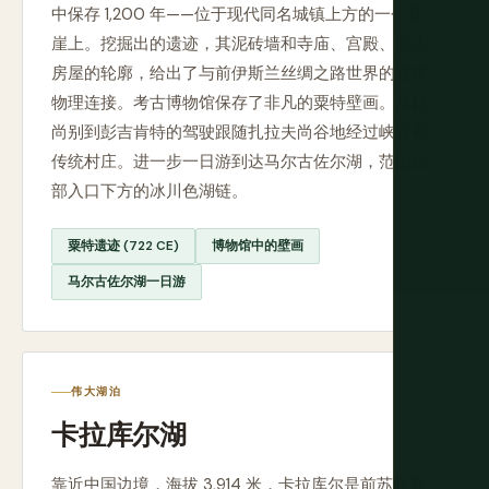
中保存 1,200 年——位于现代同名城镇上方的一个悬
崖上。挖掘出的遗迹，其泥砖墙和寺庙、宫殿、商人
房屋的轮廓，给出了与前伊斯兰丝绸之路世界的直接
物理连接。考古博物馆保存了非凡的粟特壁画。从杜
尚别到彭吉肯特的驾驶跟随扎拉夫尚谷地经过峡谷和
传统村庄。进一步一日游到达马尔古佐尔湖，范山西
部入口下方的冰川色湖链。
粟特遗迹 (722 CE)
博物馆中的壁画
马尔古佐尔湖一日游
伟大湖泊
卡拉库尔湖
靠近中国边境，海拔 3,914 米，卡拉库尔是前苏联最