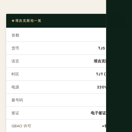
塔吉克斯坦一览
首都
杜尚别
货币
TJS (索莫尼)
语言
塔吉克语、俄语
时区
TJT (UTC+5)
电源
220V, C/F 型
拨号码
+992
签证
电子签证 (~$50)
GBAO 许可
+$20 附加