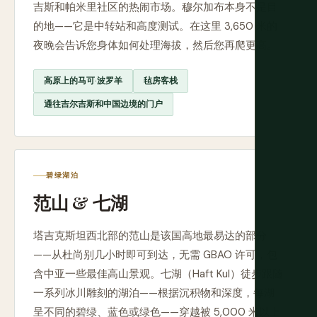
吉斯和帕米里社区的热闹市场。穆尔加布本身不是目
的地——它是中转站和高度测试。在这里 3,650 米的
夜晚会告诉您身体如何处理海拔，然后您再爬更高。
高原上的马可·波罗羊
毡房客栈
通往吉尔吉斯和中国边境的门户
碧绿湖泊
范山 & 七湖
塔吉克斯坦西北部的范山是该国高地最易达的部分
——从杜尚别几小时即可到达，无需 GBAO 许可，包
含中亚一些最佳高山景观。七湖（Haft Kul）徒步跟随
一系列冰川雕刻的湖泊——根据沉积物和深度，每湖
呈不同的碧绿、蓝色或绿色——穿越被 5,000 米以上