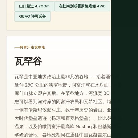
山口超过 4,200m
在杜尚别或霍罗格雇佣 4WD
GBAO 许可必备
阿富汗边境谷地
瓦罕谷
瓦罕是中亚地缘政治上最非凡的谷地——沿着潘吉河
延伸 250 公里的狭窄地带，阿富汗就在水对面，兴都
库什山脉立即在其后。在某些地方，河流宽 30 米，
您可以看到河对岸的阿富汗农民和瓦希社区。塔吉克
一侧有伊斯玛仪派村庄、数千年历史的岩画、亚历山
大时代堡垒遗迹（扬琼和霍罗格堡垒）、比比·法蒂玛
温泉，以及俯瞰阿富汗最高峰 Noshaq 和巴基斯坦瓦
罕峰的营地。谷地死胡同在通往中国瓦赫吉尔山口的