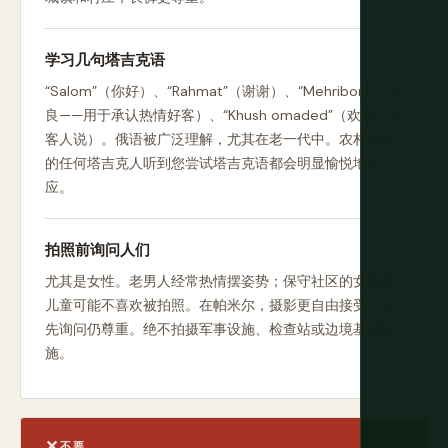
学习几句塔吉克语
“Salom”（你好）、“Rahmat”（谢谢）、“Mehriboni”（善
良——用于承认热情好客）、“Khush omaded”（欢迎，对
客人说）。俄语被广泛理解，尤其在老一代中。农村地区
的任何塔吉克人听到您尝试塔吉克语都会明显愉悦地回
应。
拍照前询问人们
尤其是女性。老男人经常热情摆姿势；保守社区的女性和
儿童可能不喜欢被拍照。在帕米尔，摄影更自由接受，但
先询问仍尊重。绝不拍摄军事设施、检查站或边境基础设
施。
不要