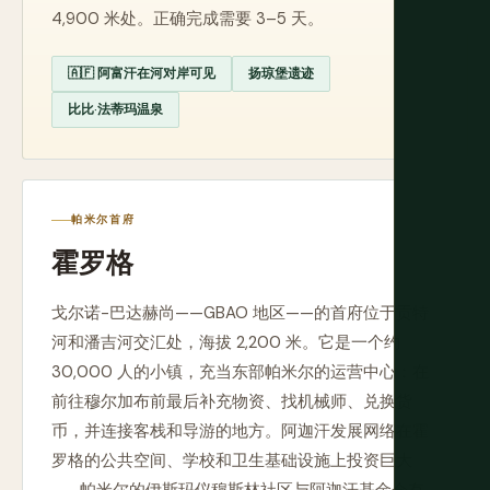
4,900 米处。正确完成需要 3–5 天。
🇦🇫 阿富汗在河对岸可见
扬琼堡遗迹
比比·法蒂玛温泉
帕米尔首府
霍罗格
戈尔诺-巴达赫尚——GBAO 地区——的首府位于贡特
河和潘吉河交汇处，海拔 2,200 米。它是一个约
30,000 人的小镇，充当东部帕米尔的运营中心：在
前往穆尔加布前最后补充物资、找机械师、兑换货
币，并连接客栈和导游的地方。阿迦汗发展网络在霍
罗格的公共空间、学校和卫生基础设施上投资巨大