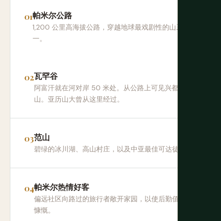
帕米尔公路
1,200 公里高海拔公路，穿越地球最戏剧性的山系之
一。
瓦罕谷
阿富汗就在河对岸 50 米处。从公路上可见兴都库什
山。亚历山大曾从这里经过。
范山
碧绿的冰川湖、高山村庄，以及中亚最佳可达徒步。
帕米尔热情好客
偏远社区向路过的旅行者敞开家园，以使后勤值得的
慷慨。