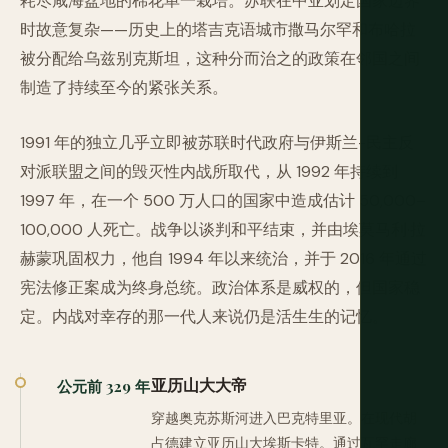
耗尽咸海盆地的棉花单一栽培。苏联在中亚划定国家边界
时故意复杂——历史上的塔吉克语城市撒马尔罕和布哈拉
被分配给乌兹别克斯坦，这种分而治之的政策在邻国之间
制造了持续至今的紧张关系。
1991 年的独立几乎立即被苏联时代政府与伊斯兰-民主反
对派联盟之间的毁灭性内战所取代，从 1992 年持续到
1997 年，在一个 500 万人口的国家中造成估计 50,000–
100,000 人死亡。战争以谈判和平结束，并由埃莫马利·拉
赫蒙巩固权力，他自 1994 年以来统治，并于 2016 年通过
宪法修正案成为终身总统。政治体系是威权的，但国家稳
定。内战对幸存的那一代人来说仍是活生生的记忆。
亚历山大大帝
公元前 329 年
穿越奥克苏斯河进入巴克特里亚。在现代胡
占德建立亚历山大埃斯卡特。通过瓦罕走廊