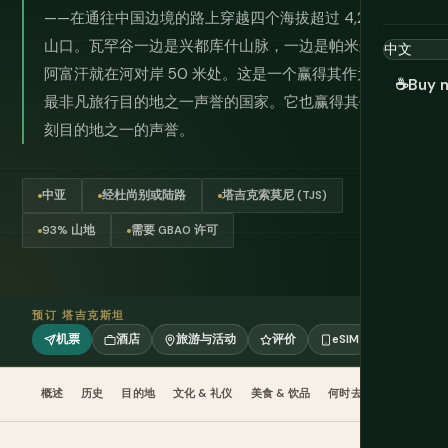
——在通往中国边境的路上穿越四个海拔超过 4,200 米的
山口。瓦罕谷一边是兴都库什山脉，一边是帕米尔山脉，
阿富汗就在河对岸 50 米处。这是一个赢得其作为世界上
☕
Buy 
最非凡旅行目的地之一声誉的国家。它也赢得其作为最苛
刻目的地之一的声誉。
中亚
经杜尚别或陆路
塔吉克索莫尼 (TJS)
93% 山地
需要 GBAO 许可
预订 塔吉克斯坦
机票
酒店
旅游与活动
评价
eSIM
概述
历史
目的地
文化 & 礼仪
美食 & 饮品
何时去
规划
交通