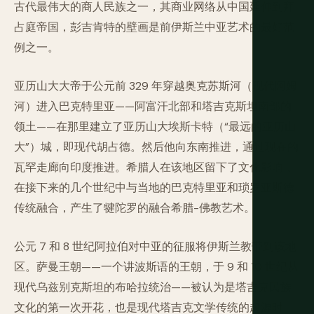
古代最伟大的商人民族之一，其商业网络从中国延伸到拜
占庭帝国，彭吉肯特的壁画是前伊斯兰中亚艺术的最好范
例之一。
亚历山大大帝于公元前 329 年穿越奥克苏斯河（现代阿姆
河）进入巴克特里亚——阿富汗北部和塔吉克斯坦南部的
领土——在那里建立了亚历山大埃斯卡特（“最远的亚历山
大”）城，即现代胡占德。然后他向东南推进，通过现在的
瓦罕走廊向印度推进。希腊人在该地区留下了文化影响，
在接下来的几个世纪中与当地的巴克特里亚和琐罗亚斯德
传统融合，产生了犍陀罗的融合希腊-佛教艺术。
公元 7 和 8 世纪阿拉伯对中亚的征服将伊斯兰教带到该地
区。萨曼王朝——一个讲波斯语的王朝，于 9 和 10 世纪从
现代乌兹别克斯坦的布哈拉统治——被认为是塔吉克民族
文化的第一次开花，也是现代塔吉克文学传统的起源时