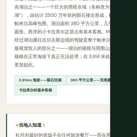
高湖泊之一——一个巨大的黑暗水域（名称意为“黑
湖”），由估计 2500 万年前的陨石撞击形成，被东部
帕米尔高峰包围。湖泊面积 380 平方公里，几乎完美
圆形。西岸的小卡拉库尔定居点有基本客栈。M41 上
经过湖泊通往吉尔吉斯边境的驾驶是整个帕米尔公路
最视觉惊人的部分之一——湖泊的规模与周围山脉的
规模在正常海拔下真正无法处理；在 3,914 米处变得
更加如此。
3,914m 海拔——陨石坑湖
380 平方公里——完美圆形
卡拉库尔村基本客栈
当地人知道：
杜尚别最好的抓饭不在任何旅游餐厅——而在周六绿