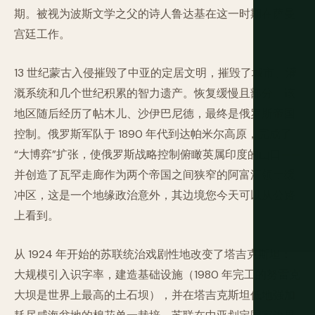
期。被视为波斯文学之父的诗人鲁达基在这一时期在萨曼
宫廷工作。
13 世纪蒙古入侵摧毁了中亚的定居文明，摧毁了城市、灌
溉系统和几个世纪积累的智力遗产。恢复缓慢且部分。该
地区随后经历了帖木儿、沙伊巴尼德，最终是俄罗斯帝国
控制。俄罗斯军队于 1890 年代到达帕米尔高原，完成了
“大博弈”扩张，使俄罗斯战略控制俯瞰英属印度的山口——
并创造了瓦罕走廊作为两个帝国之间狭窄的阿富汗领土缓
冲区，这是一个地缘政治意外，其边境您今天可以从公路
上看到。
从 1924 年开始的苏联统治戏剧性地改变了塔吉克斯坦：
大规模引入识字率，建造基础设施（1980 年完工的努雷克
大坝是世界上最高的土石坝），并在塔吉克斯坦低地强加