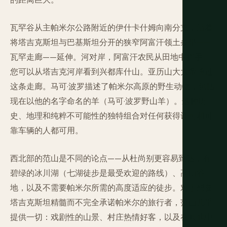
瓦罕谷从主帕米尔公路附近的伊什卡什姆向南分支，沿着
将塔吉克斯坦与巴基斯坦分开的狭窄阿富汗领土条带——
瓦罕走廊——延伸。河对岸，阿富汗农民从田地中挥手。
您可以从塔吉克河岸看到兴都库什山。亚历山大大帝通过
这条走廊。马可·波罗描述了帕米尔高原的野生动物，包括
现在以他的名字命名的羊（马可·波罗野山羊）。这种历
史、地理和纯粹不可能性的独特组合对任何获得许可和可
靠车辆的人都可用。
西北部的范山是不同的论点——从杜尚别更容易到达，有
碧绿的冰川湖（七湖徒步是最受欢迎的路线）、高山谷
地，以及不需要帕米尔所需的高度适应的徒步。对于想要
塔吉克斯坦精髓而不完全承诺帕米尔的旅行者，范山几乎
提供一切：戏剧性的山景、村庄热情好客，以及在其他中