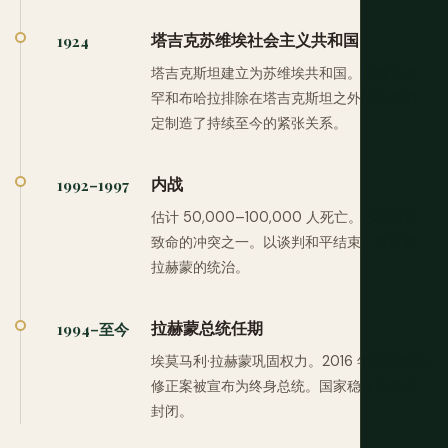
塔吉克苏维埃社会主义共和国
1924
塔吉克斯坦建立为苏维埃共和国。将撒马尔
罕和布哈拉排除在塔吉克斯坦之外的边界划
定制造了持续至今的紧张关系。
内战
1992–1997
估计 50,000–100,000 人死亡。苏联后最
致命的冲突之一。以谈判和平结束，并巩固
拉赫蒙的统治。
拉赫蒙总统任期
1994–至今
埃莫马利·拉赫蒙巩固权力。2016 年通过宪法
修正案被宣布为终身总统。国家稳定但政治
封闭。