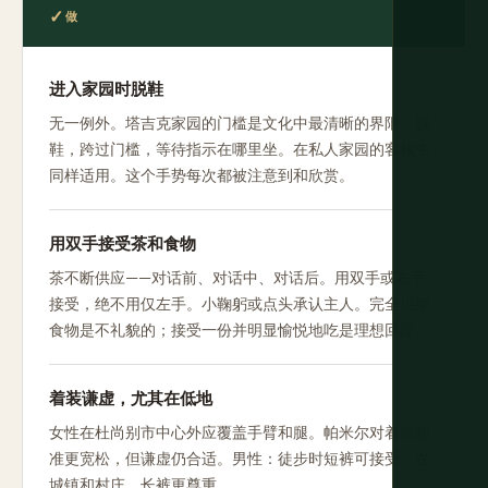
做
进入家园时脱鞋
无一例外。塔吉克家园的门槛是文化中最清晰的界限。脱
鞋，跨过门槛，等待指示在哪里坐。在私人家园的客栈中
同样适用。这个手势每次都被注意到和欣赏。
用双手接受茶和食物
茶不断供应——对话前、对话中、对话后。用双手或右手
接受，绝不用仅左手。小鞠躬或点头承认主人。完全拒绝
食物是不礼貌的；接受一份并明显愉悦地吃是理想回应。
着装谦虚，尤其在低地
女性在杜尚别市中心外应覆盖手臂和腿。帕米尔对着装标
准更宽松，但谦虚仍合适。男性：徒步时短裤可接受；在
城镇和村庄，长裤更尊重。