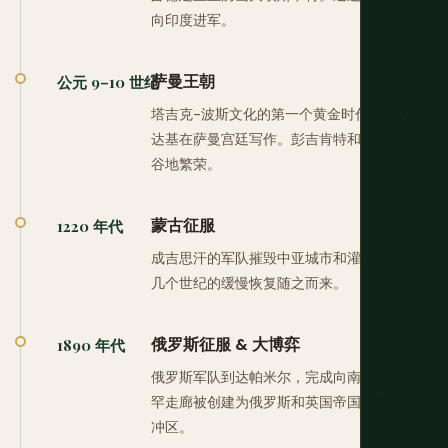
向印度进军。
萨曼王朝
公元 9–10 世纪
塔吉克-波斯文化的第一个黄金时代。诗人鲁
达基在萨曼宫廷写作。彭吉肯特和扎拉夫尚
谷地繁荣。
蒙古征服
1220 年代
成吉思汗的军队摧毁中亚城市和灌溉系统。
几个世纪的缓慢恢复随之而来。
俄罗斯征服 & 大博弈
1890 年代
俄罗斯军队到达帕米尔，完成向南扩张。瓦
罕走廊被创建为俄罗斯和英国帝国之间的缓
冲区。