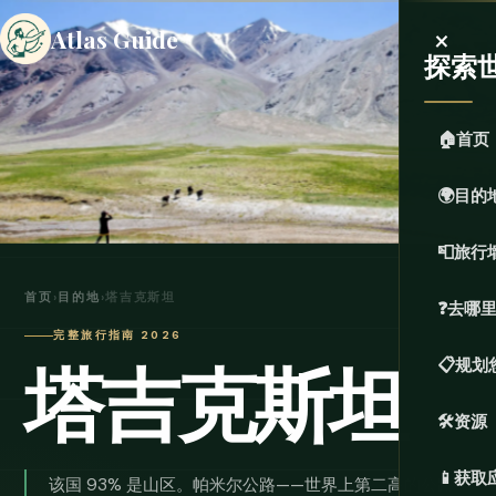
×
Atlas Guide
探索
🏠
首页
🌍
目的
📮
旅行
首页
›
目的地
›
塔吉克斯坦
❓
去哪
完整旅行指南 2026
塔吉克斯坦
📋
规划
🛠️
资源
📱
获取
该国 93% 是山区。帕米尔公路——世界上第二高的公路