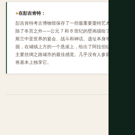
在彭吉肯特：
彭吉肯特考古博物馆保存了一些最重要粟特艺术品，
除了冬宫之外——公元 7 和 8 世纪的壁画描绘了前伊
斯兰中亚世界的宴会、战斗和神话。遗址本身半挖
掘，在城镇上方的一个悬崖上，给出了阿拉伯征服前
主要丝绸之路城市的最佳感觉。几乎没有人参观。您
将基本上独享它。