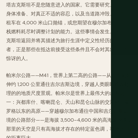
塔吉克斯坦不是您随意进入的国家。它需要研究、许可、
身体准备、对真正不适的容忍，以及当道路冲毁、共享出
租车在 4,000 米山口抛锚，或您期望在穆尔加布找到的客
栈燃料耗尽时调整计划的能力。这些事情会发生。从塔吉
克斯坦返回并将其描述为旅行生涯中定义性经历的旅行
者，正是那些在抵达前接受这些条件且不会对其出现感到
惊讶的人。
帕米尔公路——M41，世界上第二高的公路——从杜尚别延
伸约 1,200 公里通往吉尔吉斯边境，穿越人类眼睛难以处
理的的地质尺度景观。帕米尔是世界上最伟大的山系之
一：兴都库什、喀喇昆仑、天山和昆仑山脉的交汇处。霍
罗格以东的高原——穿越穆尔加布通往中国和吉尔吉斯边
境的公路部分——是海拔 3,500–4,600 米的高海拔沙漠，
那里的天空是只有高海拔才存在的特定蓝色调，事物之间
的距离巨大。