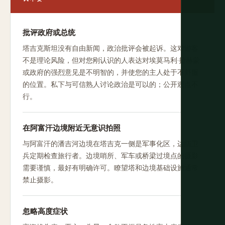
批评政府或总统
塔吉克斯坦没有自由新闻，政治批评会被起诉。这对游客
不是理论风险，但对您刚认识的人表达对埃莫马利·拉赫蒙
或政府的强烈意见是不明智的，并使您的主人处于不舒服
的位置。私下与可信熟人讨论政治是可以的；公开观点不
行。
在阿富汗边境附近无意识拍照
与阿富汗的潘吉河边境在塔吉克一侧是军事化区，边防卫
兵定期检查旅行者。边境哨所、军车或桥梁过境点的摄影
需要谨慎，最好有明确许可。瞭望塔和边境基础设施通常
禁止摄影。
忽略高度症状