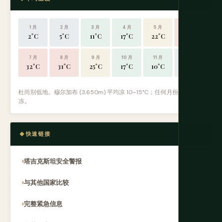
1 月
2 月
3 月
4 月
5 月
6 月
2°C
5°C
11°C
17°C
22°C
28°C
7 月
8 月
9 月
10 月
11 月
12 月
32°C
31°C
25°C
17°C
10°C
3°C
杜尚别低地。穆尔加布 (3,650m) 平均凉 10–15°C；任何月份可能霜
冻。
快速链接
塔吉克斯坦安全警报
与其他国家比较
完整紧急信息