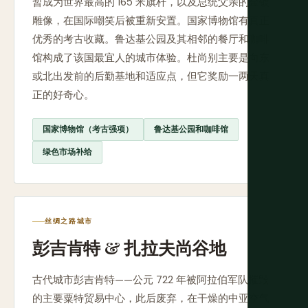
暂成为世界最高的 165 米旗杆，以及总统父亲的金镀
雕像，在国际嘲笑后被重新安置。国家博物馆有真正
优秀的考古收藏。鲁达基公园及其相邻的餐厅和咖啡
馆构成了该国最宜人的城市体验。杜尚别主要是向东
或北出发前的后勤基地和适应点，但它奖励一两天真
正的好奇心。
国家博物馆（考古强项）
鲁达基公园和咖啡馆
绿色市场补给
丝绸之路城市
彭吉肯特 & 扎拉夫尚谷地
古代城市彭吉肯特——公元 722 年被阿拉伯军队摧毁
的主要粟特贸易中心，此后废弃，在干燥的中亚空气