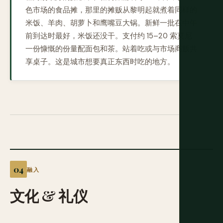
色市场的食品摊，那里的摊贩从黎明起就煮着同样的
米饭、羊肉、胡萝卜和鹰嘴豆大锅。新鲜一批在中午
前到达时最好，米饭还没干。支付约 15–20 索莫尼
一份慷慨的份量配面包和茶。站着吃或与市场商贩共
享桌子。这是城市想要真正东西时吃的地方。
融入
文化
&
礼仪