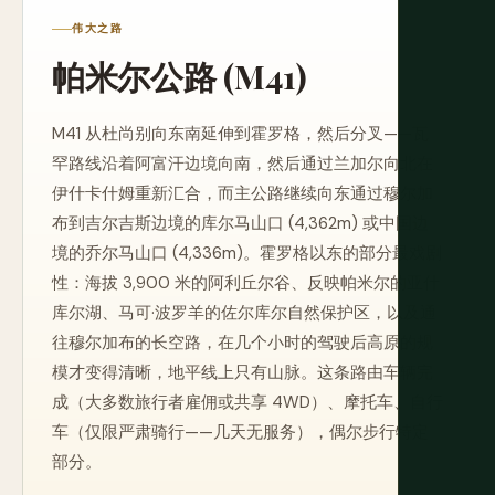
伟大之路
帕米尔公路 (M41)
M41 从杜尚别向东南延伸到霍罗格，然后分叉——瓦
罕路线沿着阿富汗边境向南，然后通过兰加尔向北在
伊什卡什姆重新汇合，而主公路继续向东通过穆尔加
布到吉尔吉斯边境的库尔马山口 (4,362m) 或中国边
境的乔尔马山口 (4,336m)。霍罗格以东的部分最戏剧
性：海拔 3,900 米的阿利丘尔谷、反映帕米尔的亚什
库尔湖、马可·波罗羊的佐尔库尔自然保护区，以及通
往穆尔加布的长空路，在几个小时的驾驶后高原的规
模才变得清晰，地平线上只有山脉。这条路由车辆完
成（大多数旅行者雇佣或共享 4WD）、摩托车、自行
车（仅限严肃骑行——几天无服务），偶尔步行特定
部分。