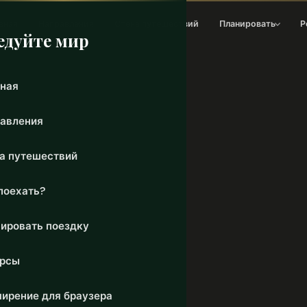
вная
Направления
Стена путешествий
Планировать
Р
едуйте мир
ная
авления
а путешествий
поехать?
ировать поездку
урсы
ирение для браузера