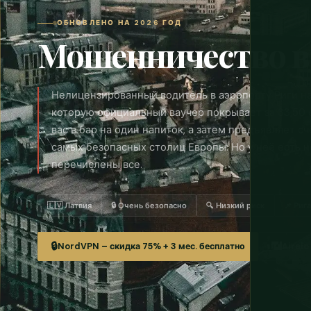
ОБНОВЛЕНО НА 2026 ГОД
Мошенничество в
Нелицензированный водитель в аэропорту Риги наз
которую официальный ваучер покрывает за 33,50
вас в бар на один напиток, а затем предъявляет сч
самых безопасных столиц Европы. Но у неё есть н
перечислены все.
🇱🇻 Латвия
🔒 Очень безопасно
🔍 Низкий риск
📌 Риг
🔒
📶
NordVPN – скидка 75% + 3 мес. бесплатно
Airalo