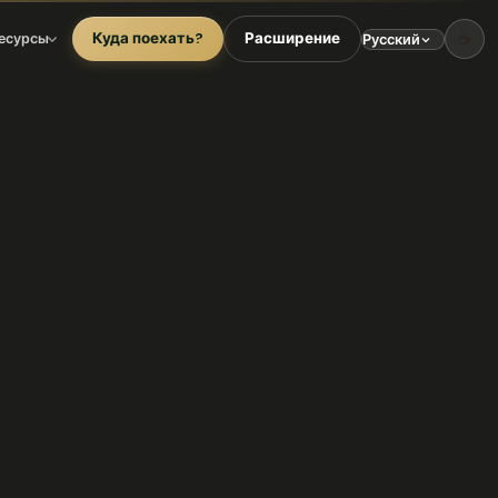
☕
Куда поехать?
Расширение
есурсы