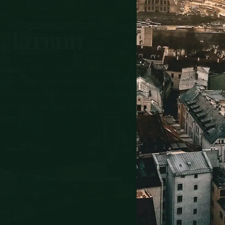
 Латвии
ывает цену 70 евро за поездку,
 евро. Дружелюбный незнакомец ведёт
ёт на сотни евро. Латвия — одна из
есколько ловушек. На этой странице
а, Юрмала, Сигулда
🛡️
 eSIM
Туристическая страховка