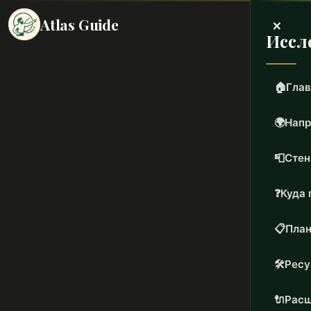
×
Atlas Guide
Гла
Иссл
🏠
Глав
🌍
Напр
📮
Стен
❓
Куда 
📋
План
🛠️
Рес
🔌
Расш