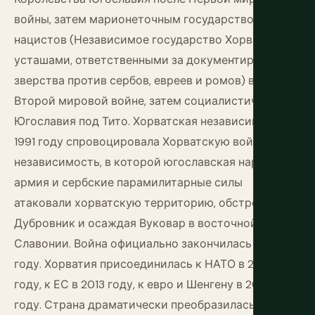
войны, затем марионеточным государством
нацистов (Независимое государство Хорватия под
усташами, ответственными за документированные
зверства против сербов, евреев и ромов) во
Второй мировой войне, затем социалистическая
Югославия под Тито. Хорватская независимость в
1991 году спровоцировала Хорватскую войну за
независимость, в которой югославская народная
армия и сербские парамилитарные силы
атаковали хорватскую территорию, обстреливая
Дубровник и осаждая Вуковар в восточной
Славонии. Война официально закончилась в 1995
году. Хорватия присоединилась к НАТО в 2009
году, к ЕС в 2013 году, к евро и Шенгену в 2023
году. Страна драматически преобразилась за