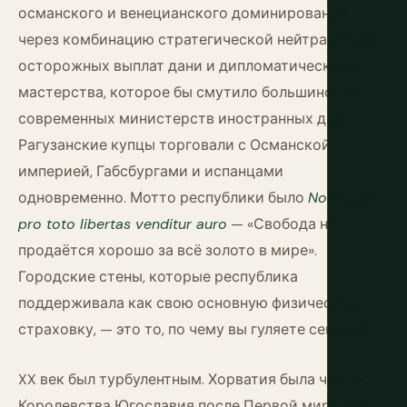
османского и венецианского доминирования
через комбинацию стратегической нейтральности,
осторожных выплат дани и дипломатического
мастерства, которое бы смутило большинство
современных министерств иностранных дел.
Рагузанские купцы торговали с Османской
империей, Габсбургами и испанцами
одновременно. Мотто республики было
Non bene
pro toto libertas venditur auro
— «Свобода не
продаётся хорошо за всё золото в мире».
Городские стены, которые республика
поддерживала как свою основную физическую
страховку, — это то, по чему вы гуляете сегодня.
XX век был турбулентным. Хорватия была частью
Королевства Югославия после Первой мировой