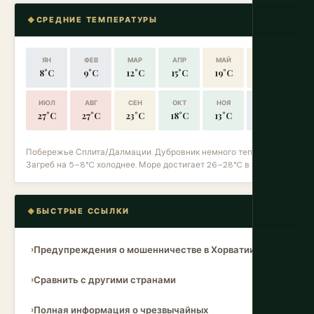
СРЕДНИЕ ТЕМПЕРАТУРЫ
ЯН
ФЕВ
МАР
АПР
МАЙ
ИЮН
8°C
9°C
12°C
15°C
19°C
24°C
ИЮЛ
АВГ
СЕН
ОКТ
НОЯ
ДЕК
27°C
27°C
23°C
18°C
13°C
9°C
Побережье Сплита/Далмации. Дубровник немного теплее.
Загреб на 5–8°C холоднее. Море достигает 26–28°C в августе.
БЫСТРЫЕ ССЫЛКИ
Предупреждения о мошенничестве в Хорватии
Сравнить с другими странами
Полная информация о чрезвычайных