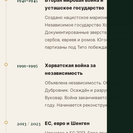
Вторая мировая война и
1941–1945
усташское государство
Создано нацистское марионеточное
Независимое государство Хорватия.
Документированные зверства против
сербов, евреев и ромов. Югославские
партизаны под Тито побеждают.
Хорватская война за
1991–1995
независимость
Объявлена независимость. Обстрелян
Дубровник. Осаждён и разрушен
Вуковар. Война заканчивается в 1995
году. Начинается реконструкция.
ЕС, евро и Шенген
2013 / 2023