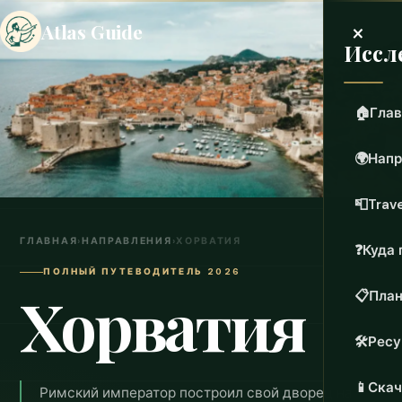
×
Atlas Guide
Иссл
🏠
Глав
🌍
Напр
📮
Trave
ГЛАВНАЯ
›
НАПРАВЛЕНИЯ
›
ХОРВАТИЯ
❓
Куда 
ПОЛНЫЙ ПУТЕВОДИТЕЛЬ 2026
Хорватия
📋
План
🛠️
Рес
📱
Скач
Римский император построил свой дворец на