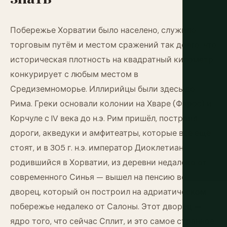
Побережье Хорватии было населено, служило
торговым путём и местом сражений так долго, что
историческая плотность на квадратный километр
конкурирует с любым местом в
Средиземноморье. Иллирийцы были здесь до
Рима. Греки основали колонии на Хваре (Фарос) и
Корчуле с IV века до н.э. Рим пришёл, построил
дороги, акведуки и амфитеатры, которые всё ещё
стоят, и в 305 г. н.э. император Диоклетиан —
родившийся в Хорватии, из деревни недалеко от
современного Синья — вышел на пенсию во
дворец, который он построил на адриатическом
побережье недалеко от Салоны. Этот дворец —
ядро того, что сейчас Сплит, и это самое странное