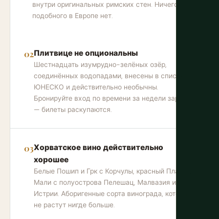
внутри оригинальных римских стен. Ничего
подобного в Европе нет.
Плитвице не опциональны
Шестнадцать изумрудно-зелёных озёр,
соединённых водопадами, внесены в список
ЮНЕСКО и действительно необычны.
Бронируйте вход по времени за недели заранее
— билеты раскупаются.
Хорватское вино действительно
хорошее
Белые Пошип и Грк с Корчулы, красный Плавац
Мали с полуострова Пелешац, Малвазия из
Истрии. Аборигенные сорта винограда, которые
не растут нигде больше.