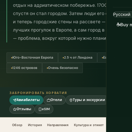
отдых на адриатическом побережье. 1700 лет
спустя он стал городом. Затем люди его открыли,
и теперь городские стены на рассвете — одна из
☕
Buy 
лучших прогулок в Европе, а сам город в августе
— проблема, вокруг которой нужно планировать.
Юго-Восточная Европа
2.5 ч от Лондона
Евро (€)
1246 островов
Очень безопасно
ЗАБРОНИРОВАТЬ ХОРВАТИЯ
Авиабилеты
Отели
Туры и экскурсии
Отзывы
eSIM
Обзор
История
Направления
Культура и этикет
Еда и напитк