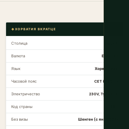
ХОРВАТИЯ ВКРАТЦЕ
Столица
Загреб
Валюта
Евро (€)
Язык
Хорватский
Часовой пояс
CET (UTC+1)
Электричество
230V, Type C/F
Код страны
+385
Без визы
Шенген (с янв 2023)