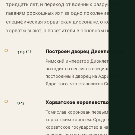
тридцать лет, и переход от военных разрушений к
гаваням роскошных яхт за одно поколение — это
специфическая хорватская диссонанс, о которой
хорваты знают, а посетители в основном нет.
Построен дворец Диоклетиана
305 CE
Римский император Диоклетиан
выходит на пенсию в специально
построенный дворец на Адриатике.
Ядро того, что становится Сплитом.
Хорватское королевство
925
Томислав коронован первым
хорватским королём. Средневековое
хорватское государство в наиболее
coherentном и независимом виде.