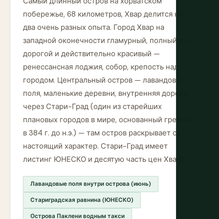
Самый длинный остров на хорватском
побережье, 68 километров, Хвар делится на
два очень разных опыта. Город Хвар на
западной оконечности гламурный, полный яхт,
дорогой и действительно красивый —
ренессансная лоджия, собор, крепость над
городом. Центральный остров — лавандовые
поля, маленькие деревни, внутренняя дорога
через Стари-Град (один из старейших
плановых городов в мире, основанный греками
в 384 г. до н.э.) — там остров раскрывает свой
настоящий характер. Стари-Град имеет
листинг ЮНЕСКО и десятую часть цен Хвара.
Лавандовые поля внутри острова (июнь)
Стариградская равнина (ЮНЕСКО)
Острова Паклени водным такси