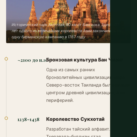
Исторический парк Аюттхая, 80 км от Бангкока. Здесь 417
лет одного из величайших королевств Азии закончились за
одну бирманскую кампанию в 1767 году
Бронзовая культура Бан Чианг
~2100 до н.э.
Одна из самых ранних
бронзолитейных цивилизаций мира.
Северо-восток Таиланда был важным
центром древней цивилизации, а не
периферией.
Королевство Сукхотай
1238–1438
Разработан тайский алфавит.
Тхеравада-буддизм стал