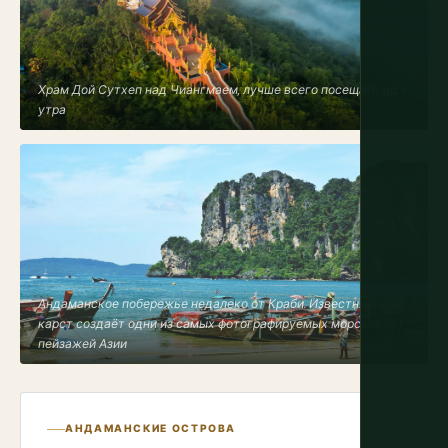
Храм Дой Сутхеп над Чиангмаем, лучше всего посещать до 7
утра
Андаманское побережье недалеко от Краби. Известняковый
карст создаёт одни из самых фотографируемых морских
пейзажей Азии
АНДАМАНСКИЕ ОСТРОВА