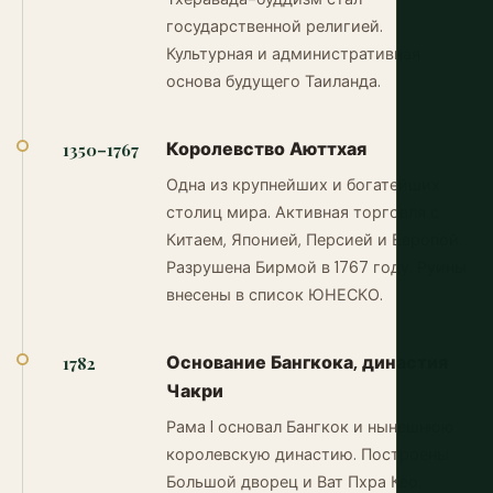
государственной религией.
Культурная и административная
основа будущего Таиланда.
Королевство Аюттхая
1350–1767
Одна из крупнейших и богатейших
столиц мира. Активная торговля с
Китаем, Японией, Персией и Европой.
Разрушена Бирмой в 1767 году. Руины
внесены в список ЮНЕСКО.
Основание Бангкока, династия
1782
Чакри
Рама I основал Бангкок и нынешнюю
королевскую династию. Построены
Большой дворец и Ват Пхра Кео.