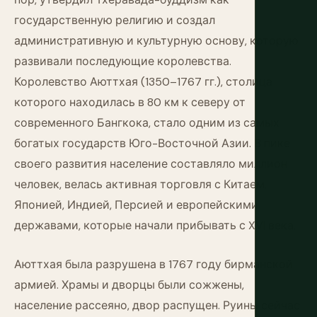
государственную религию и создал
административную и культурную основу, которую
развивали последующие королевства.
Королевство Аюттхая (1350–1767 гг.), столица
которого находилась в 80 км к северу от
современного Бангкока, стало одним из самых
богатых государств Юго-Восточной Азии. В пике
своего развития население составляло миллион
человек, велась активная торговля с Китаем,
Японией, Индией, Персией и европейскими
державами, которые начали прибывать с XVI века.
Аюттхая была разрушена в 1767 году бирманской
армией. Храмы и дворцы были сожжены,
население рассеяно, двор распущен. Руины сейчас