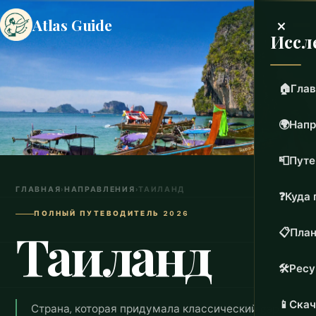
×
Atlas Guide
Иссл
🏠
Глав
🌍
Напр
📮
Путе
ГЛАВНАЯ
›
НАПРАВЛЕНИЯ
›
ТАИЛАНД
❓
Куда 
ПОЛНЫЙ ПУТЕВОДИТЕЛЬ 2026
Таиланд
📋
План
🛠️
Рес
📱
Скач
Страна, которая придумала классический gap-