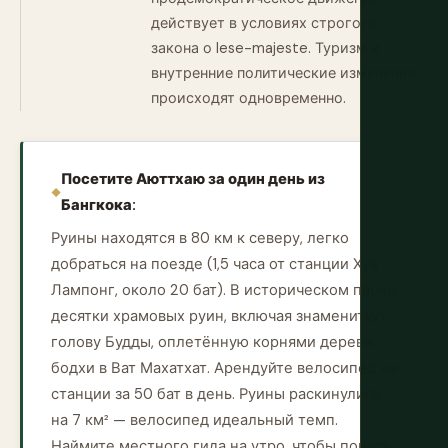
действует в условиях строгого
закона о lese-majeste. Туризм и
внутренние политические изменения
происходят одновременно.
Посетите Аюттхаю за один день из
Бангкока:
Руины находятся в 80 км к северу, легко
добраться на поезде (1,5 часа от станции Хуа
Лампонг, около 20 бат). В историческом парке
десятки храмовых руин, включая знаменитую
голову Будды, оплетённую корнями дерева
бодхи в Ват Махатхат. Арендуйте велосипед на
станции за 50 бат в день. Руины раскинулись
на 7 км² — велосипед идеальный темп.
Наймите местного гида на утро, чтобы понять,