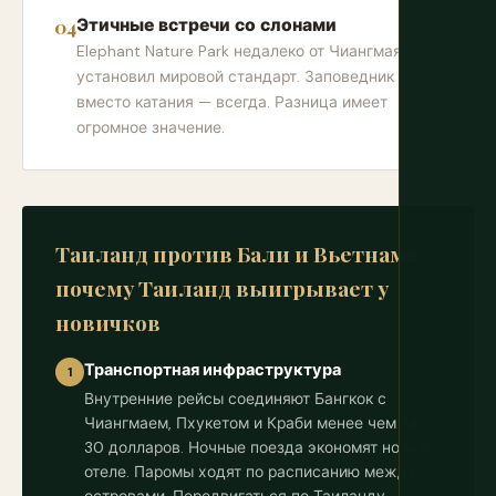
Этичные встречи со слонами
Elephant Nature Park недалеко от Чиангмая
установил мировой стандарт. Заповедник
вместо катания — всегда. Разница имеет
огромное значение.
Таиланд против Бали и Вьетнама:
почему Таиланд выигрывает у
новичков
Транспортная инфраструктура
1
Внутренние рейсы соединяют Бангкок с
Чиангмаем, Пхукетом и Краби менее чем за
30 долларов. Ночные поезда экономят ночь в
отеле. Паромы ходят по расписанию между