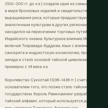
2100–200 гг. до н.э.) создала одни из самых ранних
в мире бронзовых изделий и свидетельства
выращивания риса, которые предшествуют
аналогичным культурам в других регионах. Регион
находился на пересечении торговых путей
Индийского океана. Культурное влияние Индии,
включая Тхеравада-буддизм, язык с влиянием
санскрита и индуистскую космологию, проникло с
запада и стало основой тайской цивилизации
примерно с VII века н.э.
Королевство Сукхотай (1238–1438 гг.) считается
основателем того, что позже стало тайским
государством. Король Рамкхамхенг разработал
тайский алфавит, который используется до сих
пор, утвердил Тхеравада-буддизм как