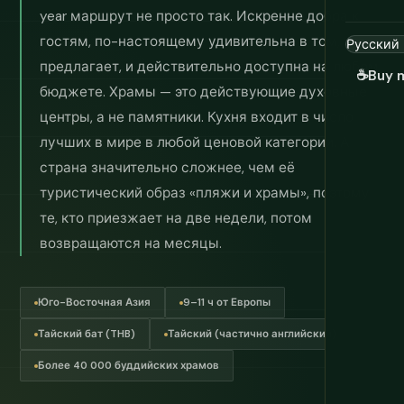
year маршрут не просто так. Искренне добра к
гостям, по-настоящему удивительна в том, что
предлагает, и действительно доступна на любом
☕
Buy 
бюджете. Храмы — это действующие духовные
центры, а не памятники. Кухня входит в число
лучших в мире в любой ценовой категории. А
страна значительно сложнее, чем её
туристический образ «пляжи и храмы», поэтому
те, кто приезжает на две недели, потом
возвращаются на месяцы.
Юго-Восточная Азия
9–11 ч от Европы
Тайский бат (THB)
Тайский (частично английский)
Более 40 000 буддийских храмов