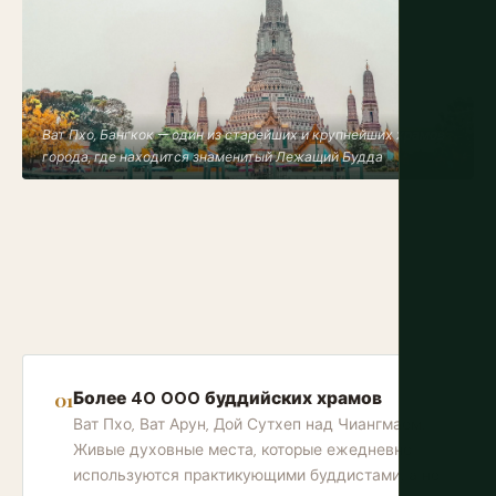
Ват Пхо, Бангкок — один из старейших и крупнейших храмов
города, где находится знаменитый Лежащий Будда
Более 40 000 буддийских храмов
Ват Пхо, Ват Арун, Дой Сутхеп над Чиангмаем.
Живые духовные места, которые ежедневно
используются практикующими буддистами, а не