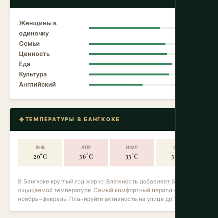
Женщины в
8.2
одиночку
Семьи
8.8
Ценность
9.0
Еда
9.6
Культура
9.2
Английский
6.2
ТЕМПЕРАТУРЫ В БАНГКОКЕ
ЯНВ
АПР
ИЮЛ
ОКТ
29°C
36°C
33°C
32°C
В Бангкоке круглый год жарко. Влажность добавляет 5–8 °C к
ощущаемой температуре. Самый комфортный период —
ноябрь–февраль. Планируйте активность на улице до 10 утра.