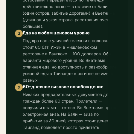
островами. Передвигаться по Таиланду
действительно легко — в отличие от Бали
(один остров, забитые дорогами) и Вьетнама
(длинная и узкая страна, расстояния очень
большие).
Еда на любом ценовом уровне
2
Пад кра пао с уличной тележки в полночь
стоит 60 бат. Ужин в мишленовском
ресторане в Бангкоке — 100 долларов. Оба
варианта мирового уровня. Во Вьетнаме
отличная еда, но доступность и разнообразие
уличной еды в Таиланде в регионе не имеют
равных.
60-дневное визовое освобождение
3
Никаких предварительных документов для
граждан более 60 стран. Прилетели —
получили штамп — готово. Во Вьетнаме нужна
электронная виза. На Бали — виза по
прибытии за 30 дней, которая стоит денег.
Таиланд позволяет просто прилететь.