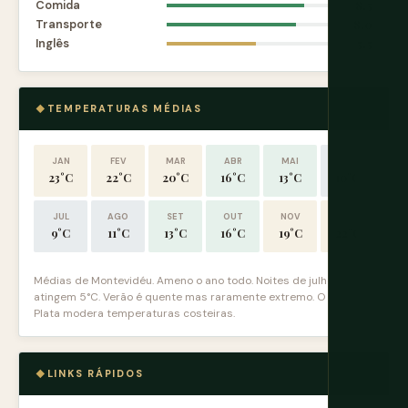
Comida
8.5
Transporte
8.0
Inglês
5.5
TEMPERATURAS MÉDIAS
JAN
FEV
MAR
ABR
MAI
JUN
23°C
22°C
20°C
16°C
13°C
10°C
JUL
AGO
SET
OUT
NOV
DEZ
9°C
11°C
13°C
16°C
19°C
22°C
Médias de Montevidéu. Ameno o ano todo. Noites de julho
atingem 5°C. Verão é quente mas raramente extremo. O Río de la
Plata modera temperaturas costeiras.
LINKS RÁPIDOS