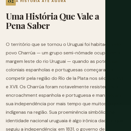
A HISTÓRIA ATÉ AGORA
Uma
História
Que
Vale
a
Pena
Saber
O território que se tornou o Uruguai foi habitado pelo
povo Charrúa — um grupo semi-nômade ocupando a
margem leste do rio Uruguai — quando as potências
coloniais espanholas e portuguesas começaram a
competir pela região do Río de la Plata nos séculos XVI
e XVII. Os Charrúa foram notavelmente resistentes à
encroachment espanhola e portuguesa e mantiveram
sua independência por mais tempo que muitos grupos
indígenas na região. Sua proeminência simbólica na
identidade nacional uruguaia é algo irônica dado o que
seguiu a independência: em 1831, o governo de