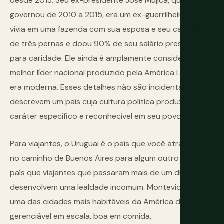
desde 2013. Seu ex-presidente José Mujica, que
governou de 2010 a 2015, era um ex-guerrilheiro que
vivia em uma fazenda com sua esposa e seu cachorro
de três pernas e doou 90% de seu salário presidencial
para caridade. Ele ainda é amplamente considerado o
melhor líder nacional produzido pela América Latina na
era moderna. Esses detalhes não são incidentais — eles
descrevem um país cuja cultura política produziu um
caráter específico e reconhecível em seu povo.
Para viajantes, o Uruguai é o país que você atravessa
no caminho de Buenos Aires para algum outro lugar, e o
país que viajantes que passaram mais de um dia lá
desenvolvem uma lealdade incomum. Montevidéu é
uma das cidades mais habitáveis da América do Sul —
gerenciável em escala, boa em comida,