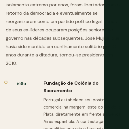
isolamento extremo por anos, foram libertados com o
retorno da democracia e eventualmente se
reorganizaram como um partido político legal. Vários
de seus ex-líderes ocuparam posições seniores no
governo nas décadas subsequentes. José Mujica, que
havia sido mantido em confinamento solitário por 13
anos durante a ditadura, tornou-se presidente em
2010.
Fundação de Colônia do
1680
Sacramento
Portugal estabelece seu posto
comercial na margem leste do Río de la
Plata, diretamente em frente a Buenos
Aires espanhola. A contestação
geopolítica que cria o Uruguai começa.