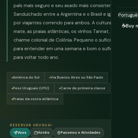
país mais seguro e seu asado mais consistente.
Sanduichado entre a Argentina e o Brasil e ignorado
por viajantes correndo para ambos. A cultura do
☕
Buy 
mate, as praias atlânticas, os vinhos Tannat, o
charme colonial de Colônia. Pequeno o suficiente
para entender em uma semana e bom o suficiente
para voltar todo ano.
América do Sul
Via Buenos Aires ou São Paulo
Peso Uruguaio (UYU)
Carne de primeira classe
Praias da costa atlântica
RESERVAR URUGUAI
Voos
Hotéis
Passeios e Atividades