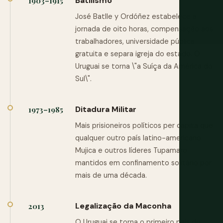
Batllismo
1903–1915
José Batlle y Ordóñez estabelece a
jornada de oito horas, compensação aos
trabalhadores, universidade pública
gratuita e separa igreja do estado. O
Uruguai se torna \"a Suíça da América do
Sul\".
Ditadura Militar
1973–1985
Mais prisioneiros políticos per capita que
qualquer outro país latino-americano.
Mujica e outros líderes Tupamaro
mantidos em confinamento solitário por
mais de uma década.
Legalização da Maconha
2013
O Uruguai se torna o primeiro país do