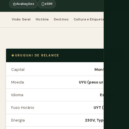
Avaliações
eSIM
Visão Geral
História
Destinos
Cultura e Etiqueta
Comida e B
URUGUAI DE RELANCE
Capital
Montevidéu
Moeda
UYU (peso uruguaio)
Idioma
Espanhol
Fuso Horário
UYT (UTC-3)
Energia
230V, Type C/F/L