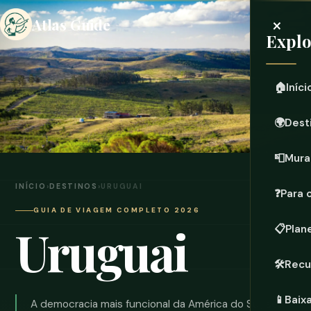
×
Atlas Guide
Expl
🏠
Iníci
🌍
Dest
📮
Mura
INÍCIO
›
DESTINOS
›
URUGUAI
❓
Para 
GUIA DE VIAGEM COMPLETO 2026
Uruguai
📋
Plan
🛠️
Recu
📱
Baix
A democracia mais funcional da América do Sul, seu