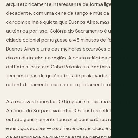
arquitetonicamente interessante de forma ligeiramente
decadente, com uma cena de tango e música
candombe mais quieta que Buenos Aires, mas mais
autêntica por isso. Colônia do Sacramento é uma
cidade colonial portuguesa a 45 minutos de ferry de
Buenos Aires e uma das melhores excursões de meio
dia ou dia inteiro na região. A costa atlântica de Punta
del Este a leste até Cabo Polonio e a fronteira brasileira
tem centenas de quilômetros de praia, variando do
ostentatoriamente caro ao completamente off-grid.
As ressalvas honestas: O Uruguai é o país mais caro da
América do Sul para viajantes. Os custos refletem um
estado genuinamente funcional com salários razoáveis
e serviços sociais — isso não é desperdício; é o preço
da estabilidade de que você está se beneficiando.