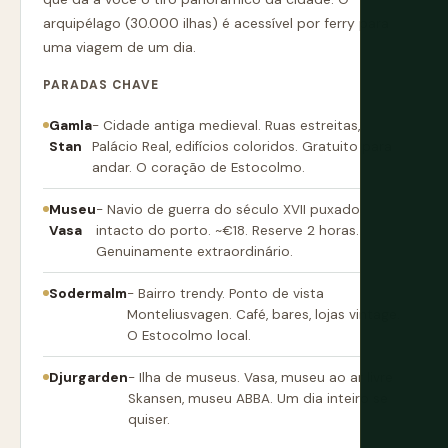
arquipélago (30.000 ilhas) é acessível por ferry para
uma viagem de um dia.
PARADAS CHAVE
Gamla
- Cidade antiga medieval. Ruas estreitas,
Stan
Palácio Real, edifícios coloridos. Gratuito para
andar. O coração de Estocolmo.
Museu
- Navio de guerra do século XVII puxado
Vasa
intacto do porto. ~€18. Reserve 2 horas.
Genuinamente extraordinário.
Sodermalm
- Bairro trendy. Ponto de vista
Monteliusvagen. Café, bares, lojas vintage.
O Estocolmo local.
Djurgarden
- Ilha de museus. Vasa, museu ao ar livre
Skansen, museu ABBA. Um dia inteiro se
quiser.