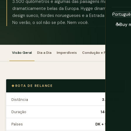
3.500 quilómetros e algumas das paisagens mais
dramaticamente belas da Europa. Hygge dinamarquês,
design sueco, fiordes noruegueses e a Estrada Atlântica.
No verão, o sol não se põe. Nem você.
☕
Buy 
Visão Geral
Dia a Dia
Imperdíveis
Condução e Ferries
Dicas
ROTA DE RELANCE
Distância
3.500 km
Duração
14-21 dias
Países
DK + SE + NO