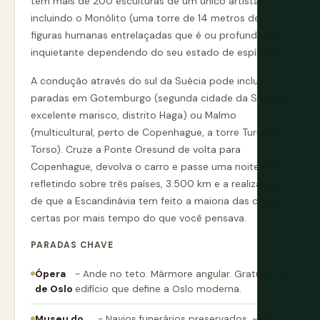
tem mais de 200 esculturas de um único artista,
incluindo o Monólito (uma torre de 14 metros de
figuras humanas entrelaçadas que é ou profunda ou
inquietante dependendo do seu estado de espírito).
A condução através do sul da Suécia pode incluir
paradas em Gotemburgo (segunda cidade da Suécia,
excelente marisco, distrito Haga) ou Malmo
(multicultural, perto de Copenhague, a torre Turning
Torso). Cruze a Ponte Oresund de volta para
Copenhague, devolva o carro e passe uma noite final
refletindo sobre três países, 3.500 km e a realização
de que a Escandinávia tem feito a maioria das coisas
certas por mais tempo do que você pensava.
PARADAS CHAVE
Ópera
- Ande no teto. Mármore angular. Gratuito. O
de Oslo
edifício que define a Oslo moderna.
Museu do
- Navios funerários preservados. ~€15. O