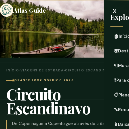
x
Atlas Guide
Expl
🏠
Iníci
🌍
Dest
📮
Mura
INÍCIO
›
VIAGENS DE ESTRADA
›
CIRCUITO ESCANDINAVO
❓
Para 
GRANDE LOOP NÓRDICO 2026
Circuito
📋
Plan
Escandinavo
🔧
Recu
De Copenhague a Copenhague através de três países,
📱
Baix