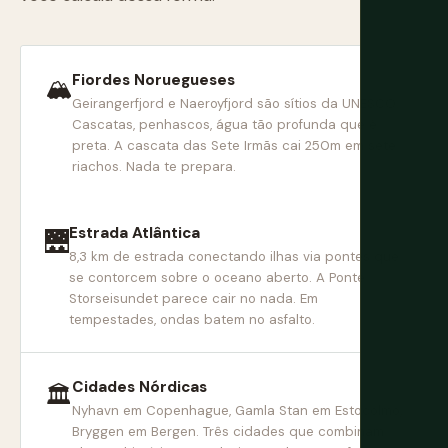
Fiordes Noruegueses
🏔
Geirangerfjord e Naeroyfjord são sítios da UNESCO.
Cascatas, penhascos, água tão profunda que é
preta. A cascata das Sete Irmãs cai 250m em sete
riachos. Nada te prepara.
Estrada Atlântica
🌉
8,3 km de estrada conectando ilhas via pontes que
se contorcem sobre o oceano aberto. A Ponte
Storseisundet parece cair no nada. Em
tempestades, ondas batem no asfalto.
Cidades Nórdicas
🏛
Nyhavn em Copenhague, Gamla Stan em Estocolmo,
Bryggen em Bergen. Três cidades que combinam