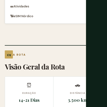
🎫
Atividades
📶
eSIM Nórdico
A ROTA
Visão Geral da Rota
⏰
🚗
DURAÇÃO
DISTÂNCIA
14-21 Dias
3.500 km