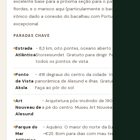
excelente base para a próxima seção para o país dos
fiordes, e o marisco aqui (particularmente o bacalao,
irônico dado a conexão do bacalhau com Portugal) é
excepcional.
PARADAS CHAVE
Estrada
- 8,3 km, oito pontes, oceano aberto. Ponte
Atlântica
Storseisundet. Gratuito para dirigir. Pare em
todos os pontos de vista.
Ponto
- 418 degraus do centro da cidade. Vista
de Vista
panorâmica de Alesund e ilhas. Gratuito.
Aksla
Faça ao pôr do sol.
Art
- Arquitetura pós-incêndio de 1904. Tour
Nouveau de
a pé do centro. Museu Art Nouveau ~€10.
Alesund
Parque do
- Aquário. O maior do norte da Europa.
Mar
~€25. Bom para dias com mau tempo.