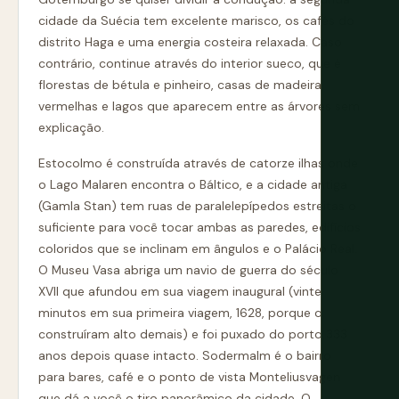
cidade da Suécia tem excelente marisco, os cafés do
distrito Haga e uma energia costeira relaxada. Caso
contrário, continue através do interior sueco, que é
florestas de bétula e pinheiro, casas de madeira
vermelhas e lagos que aparecem entre as árvores sem
explicação.
Estocolmo é construída através de catorze ilhas onde
o Lago Malaren encontra o Báltico, e a cidade antiga
(Gamla Stan) tem ruas de paralelepípedos estreitas o
suficiente para você tocar ambas as paredes, edifícios
coloridos que se inclinam em ângulos e o Palácio Real.
O Museu Vasa abriga um navio de guerra do século
XVII que afundou em sua viagem inaugural (vinte
minutos em sua primeira viagem, 1628, porque o
construíram alto demais) e foi puxado do porto 333
anos depois quase intacto. Sodermalm é o bairro
para bares, café e o ponto de vista Monteliusvagen
que dá a você o tiro panorâmico da cidade. O