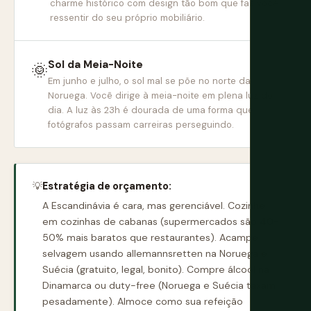
charme histórico com design tão bom que faz você
ressentir do seu próprio mobiliário.
Sol da Meia-Noite
🌞
Em junho e julho, o sol mal se põe no norte da
Noruega. Você dirige à meia-noite em plena luz do
dia. A luz às 23h é dourada de uma forma que
fotógrafos passam carreiras perseguindo.
💡
Estratégia de orçamento:
A Escandinávia é cara, mas gerenciável. Cozinhe
em cozinhas de cabanas (supermercados são 40-
50% mais baratos que restaurantes). Acampe
selvagem usando allemannsretten na Noruega e
Suécia (gratuito, legal, bonito). Compre álcool na
Dinamarca ou duty-free (Noruega e Suécia taxam
pesadamente). Almoce como sua refeição