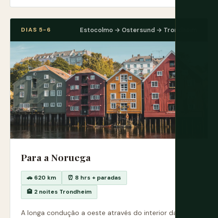
DIAS 5-6
Estocolmo → Ostersund → Trondheim
Para a Noruega
🚗 620 km
⏰ 8 hrs + paradas
🏨 2 noites Trondheim
A longa condução a oeste através do interior da