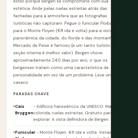
estilo porque Bergen se compromete com sua
estética. Ande pelas ruelas estreitas atrás das
fachadas para a atmosfera que as fotografias
turísticas não capturam. Pegue o funicular Floibanen
para o Monte Floyen (€8 ida e volta) para a vista
panorâmica da cidade, do fiorde e das montanhas. O
Mercado de Peixe é famoso (e um tanto turístico; a
seção interna é melhor valor). Bergen chove
aproximadamente 240 dias por ano, o que os
bergenses tratam como uma característica de
personalidade em vez de um problema. Leve um
casaco.
PARADAS CHAVE
Cais
- Edifícios hanseáticos da UNESCO. Madeira
Bryggen
colorida, ruelas estreitas. Gratuito para
explorar. A vista definidora de Bergen.
Funicular
- Monte Floyen. €8 ida e volta. Vistas