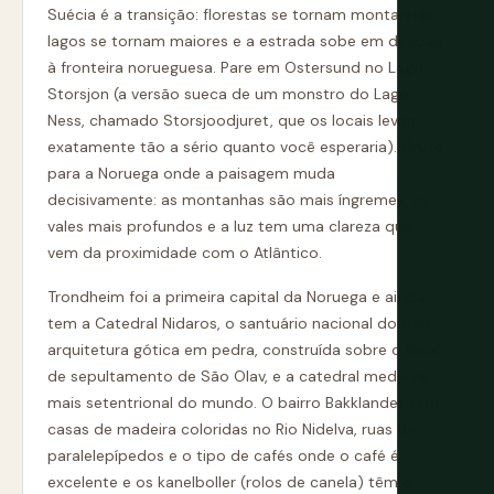
Suécia é a transição: florestas se tornam montanhas,
lagos se tornam maiores e a estrada sobe em direção
à fronteira norueguesa. Pare em Ostersund no Lago
Storsjon (a versão sueca de um monstro do Lago
Ness, chamado Storsjoodjuret, que os locais levam
exatamente tão a sério quanto você esperaria). Cruze
para a Noruega onde a paisagem muda
decisivamente: as montanhas são mais íngremes, os
vales mais profundos e a luz tem uma clareza que
vem da proximidade com o Atlântico.
Trondheim foi a primeira capital da Noruega e ainda
tem a Catedral Nidaros, o santuário nacional do país:
arquitetura gótica em pedra, construída sobre o local
de sepultamento de São Olav, e a catedral medieval
mais setentrional do mundo. O bairro Bakklandet tem
casas de madeira coloridas no Rio Nidelva, ruas de
paralelepípedos e o tipo de cafés onde o café é
excelente e os kanelboller (rolos de canela) têm o