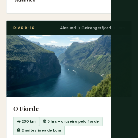
Atlântico
DIAS 9-10
Alesund → Geirangerfjord → Lom
O Fiorde
🚗 230 km
⏰ 5 hrs + cruzeiro pelo fiorde
🏨 2 noites área de Lom