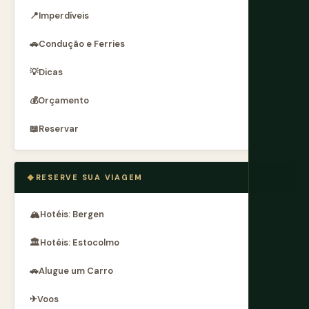
📍
Imperdíveis
🚗
Condução e Ferries
💡
Dicas
💰
Orçamento
📖
Reservar
RESERVE SUA VIAGEM
🏔
Hotéis: Bergen
🏛
Hotéis: Estocolmo
🚗
Alugue um Carro
✈
Voos