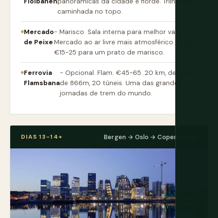
Floibanen
panorâmicas da cidade e fiorde. Trilhas de
caminhada no topo.
Mercado
- Marisco. Sala interna para melhor valor.
de Peixe
Mercado ao ar livre mais atmosférico. Orce
€15-25 para um prato de marisco.
Ferrovia
- Opcional. Flam. €45-65. 20 km, descida
Flamsbana
de 866m, 20 túneis. Uma das grandes
jornadas de trem do mundo.
DIAS 13-14+
Bergen → Oslo → Copenhague