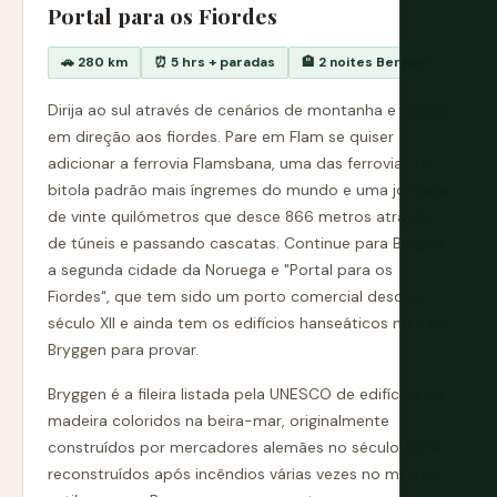
Portal para os Fiordes
🚗 280 km
⏰ 5 hrs + paradas
🏨 2 noites Bergen
Dirija ao sul através de cenários de montanha e desça
em direção aos fiordes. Pare em Flam se quiser
adicionar a ferrovia Flamsbana, uma das ferrovias de
bitola padrão mais íngremes do mundo e uma jornada
de vinte quilómetros que desce 866 metros através
de túneis e passando cascatas. Continue para Bergen,
a segunda cidade da Noruega e "Portal para os
Fiordes", que tem sido um porto comercial desde o
século XII e ainda tem os edifícios hanseáticos no cais
Bryggen para provar.
Bryggen é a fileira listada pela UNESCO de edifícios de
madeira coloridos na beira-mar, originalmente
construídos por mercadores alemães no século XIV e
reconstruídos após incêndios várias vezes no mesmo