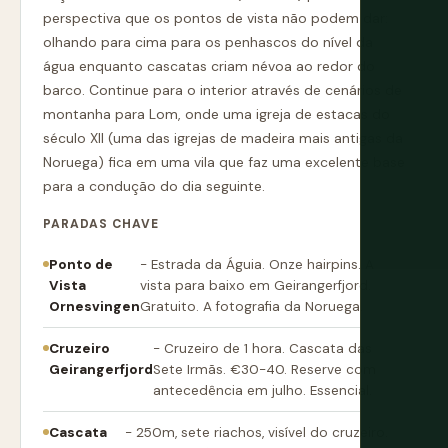
perspectiva que os pontos de vista não podem dar:
olhando para cima para os penhascos do nível da
água enquanto cascatas criam névoa ao redor do
barco. Continue para o interior através de cenários de
montanha para Lom, onde uma igreja de estacas do
século XII (uma das igrejas de madeira mais antigas da
Noruega) fica em uma vila que faz uma excelente base
para a condução do dia seguinte.
PARADAS CHAVE
Ponto de
- Estrada da Águia. Onze hairpins. A
Vista
vista para baixo em Geirangerfjord.
Ornesvingen
Gratuito. A fotografia da Noruega.
Cruzeiro
- Cruzeiro de 1 hora. Cascata das
Geirangerfjord
Sete Irmãs. €30-40. Reserve com
antecedência em julho. Essencial.
Cascata
- 250m, sete riachos, visível do cruzeiro.