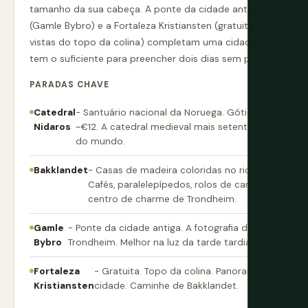
tamanho da sua cabeça. A ponte da cidade antiga
(Gamle Bybro) e a Fortaleza Kristiansten (gratuita,
vistas do topo da colina) completam uma cidade que
tem o suficiente para preencher dois dias sem pressa.
PARADAS CHAVE
Catedral
- Santuário nacional da Noruega. Gótica.
Nidaros
~€12. A catedral medieval mais setentrional
do mundo.
Bakklandet
- Casas de madeira coloridas no rio.
Cafés, paralelepípedos, rolos de canela. O
centro de charme de Trondheim.
Gamle
- Ponte da cidade antiga. A fotografia de
Bybro
Trondheim. Melhor na luz da tarde tardia.
Fortaleza
- Gratuita. Topo da colina. Panorama da
Kristiansten
cidade. Caminhe de Bakklandet.