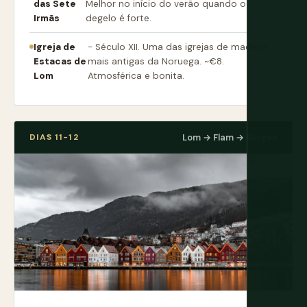
das Sete
Melhor no início do verão quando o
Irmãs
degelo é forte.
Igreja de
- Século XII. Uma das igrejas de madeira
Estacas de
mais antigas da Noruega. ~€8.
Lom
Atmosférica e bonita.
DIAS 11-12
Lom → Flam → Bergen