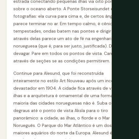
estrada conectando pequenas ilhas via oito pontes
sobre o oceano aberto. A Ponte Storseisundet é a das
fotografias: ela curva para cima e, de certos ângulos,
parece terminar no ar. Em tempo calmo, é cênica. Em
tempestades, ondas batem nas pontes e dirigir
através delas parece um ato de fé na engenharia civil
norueguesa (que é, para ser justo, justificada). Dirija
devagar. Pare em todos os pontos de vista. Caminhe
através de seções se as condições permitirem.
Continue para Alesund, que foi reconstruída
inteiramente no estilo Art Nouveau após um incêndio
devastador em 1904. A cidade fica através de várias
ilhas e a arquitetura é ornamental de uma forma que a
maioria das cidades norueguesas não é. Suba os 418
degraus até o ponto de vista Aksla para o tiro
panorâmico: a cidade, as ilhas, o fiorde e o Mar
Norueguês. O Parque do Mar Atlântico é um dos
maiores aquários do norte da Europa. Alesund é uma