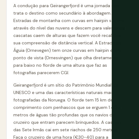
A condução para Geirangerfjord é uma jornada que
trata o destino como secundário à abordagem.
Estradas de montanha com curvas em hairpin sobem
através do nível das nuvens e descem para vales onde
cascatas caem de alturas que fazem você recalcular
sua compreensão de distância vertical. A Estrada da
Águia (Ornevegen) tem onze curvas em hairpin e um
ponto de vista (Ornesvingen) que olha diretamente
para baixo no fiorde de uma altura que faz as
fotografias parecerem CGI.
Geirangerfjord é um sítio do Patrimônio Mundial da
UNESCO e uma das características naturais mais
fotografadas da Noruega. O fiorde tem 15 km de
comprimento com penhascos que se erguem 1.400
metros de águas tão profundas que os navios de
cruzeiro que entram parecem brinquedos. A cascata
das Sete Irmãs cai em sete riachos de 250 metros.
Faça o cruzeiro de uma hora (€30-40) para a