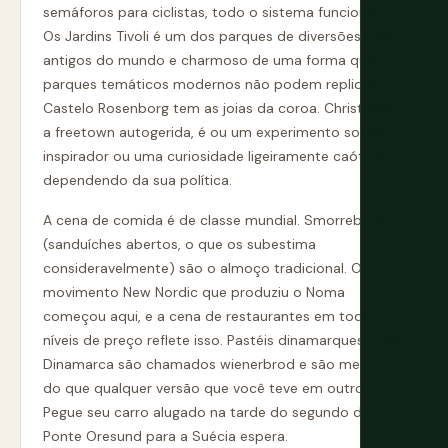
semáforos para ciclistas, todo o sistema funciona).
Os Jardins Tivoli é um dos parques de diversões mais
antigos do mundo e charmoso de uma forma que
parques temáticos modernos não podem replicar. O
Castelo Rosenborg tem as joias da coroa. Christiania,
a freetown autogerida, é ou um experimento social
inspirador ou uma curiosidade ligeiramente caótica
dependendo da sua política.
A cena de comida é de classe mundial. Smorrebrod
(sanduíches abertos, o que os subestima
consideravelmente) são o almoço tradicional. O
movimento New Nordic que produziu o Noma
começou aqui, e a cena de restaurantes em todos os
níveis de preço reflete isso. Pastéis dinamarqueses na
Dinamarca são chamados wienerbrod e são melhores
do que qualquer versão que você teve em outro lugar.
Pegue seu carro alugado na tarde do segundo dia. A
Ponte Oresund para a Suécia espera.