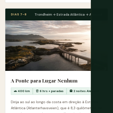
DIAS 7-8
Trondheim → Estrada Atlântica → Alesund
A Ponte para Lugar Nenhum
🚗 400 km
⏰ 6 hrs + paradas
🏨 2 noites Alesund
Dirija ao sul ao longo da costa em direção à Estrada
Atlântica (Atlanterhavsveien), que é 8,3 quilómetros de