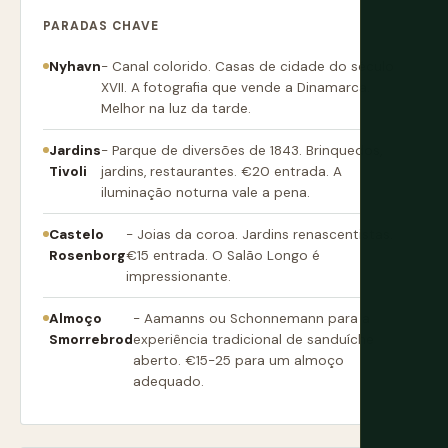
PARADAS CHAVE
Nyhavn
- Canal colorido. Casas de cidade do século
XVII. A fotografia que vende a Dinamarca.
Melhor na luz da tarde.
Jardins
- Parque de diversões de 1843. Brinquedos,
Tivoli
jardins, restaurantes. €20 entrada. A
iluminação noturna vale a pena.
Castelo
- Joias da coroa. Jardins renascentistas.
Rosenborg
€15 entrada. O Salão Longo é
impressionante.
Almoço
- Aamanns ou Schonnemann para a
Smorrebrod
experiência tradicional de sanduíche
aberto. €15-25 para um almoço
adequado.