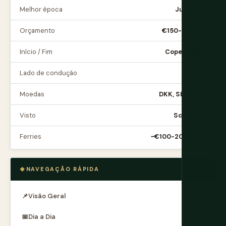
Melhor época
Jun - Ago
Orçamento
€150-250/dia
Início / Fim
Copenhague
Lado de condução
Direita
Moedas
DKK, SEK, NOK
Visto
Schengen
Ferries
~€100-200 total
NAVEGAÇÃO RÁPIDA
📌
Visão Geral
📅
Dia a Dia