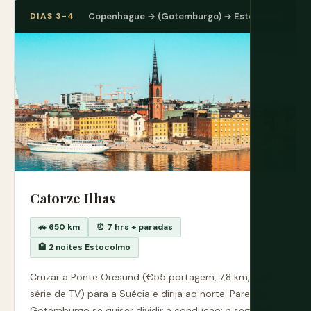
DIAS 3-4
Copenhague → (Gotemburgo) → Estocolmo
Catorze Ilhas
🚗 650 km
⏰ 7 hrs + paradas
🏨 2 noites Estocolmo
Cruzar a Ponte Oresund (€55 portagem, 7,8 km, a da
série de TV) para a Suécia e dirija ao norte. Pare em
Gotemburgo se quiser dividir a condução: a segunda