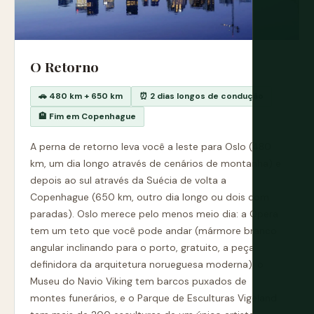
O Retorno
🚗 480 km + 650 km
⏰ 2 dias longos de condução
🏨 Fim em Copenhague
A perna de retorno leva você a leste para Oslo (480
km, um dia longo através de cenários de montanha) e
depois ao sul através da Suécia de volta a
Copenhague (650 km, outro dia longo ou dois com
paradas). Oslo merece pelo menos meio dia: a Ópera
tem um teto que você pode andar (mármore branco
angular inclinando para o porto, gratuito, a peça
definidora da arquitetura norueguesa moderna), o
Museu do Navio Viking tem barcos puxados de
montes funerários, e o Parque de Esculturas Vigeland