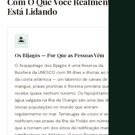
Com O Que Você Realmente
Está Lidando
🏝️
Os Bijagós — Por Que as Pessoas Vêm
O Arquipélago dos Bijagós é uma Reserva da
Biosfera da UNESCO com 88 ilhas e ilhotas ao largo
da costa atlântica — um labirinto de canais de
mangue, praias pristinas e floresta primária que
recebe quase nenhum turismo. Os hipopótamos de
água salgada na Ilha de Orango são uma das duas
únicas populações no mundo que entram
regularmente no mar. Tartarugas de couro e verdes
nidificam nas praias da Ilha de Poilão em números
que a tornam um dos sítios de nidificação mais
significativos no Atlântico. O povo Bijagós manteve