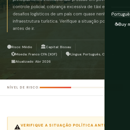
controle policial, cobrança excessiva de táxi e os
desafios logísticos de um país com quase nenhuma
infraestrutura turística. Verifique a situação política
☕
Buy 
antes de ir.
🟠
🏛️
Risco: Médio
Capital: Bissau
💱
🗣️
Moeda: Franco CFA (XOF)
Língua: Português, Crioulo
📅
Atualizado: Abr 2026
Médio
NÍVEL DE RISCO:
VERIFIQUE A SITUAÇÃO POLÍTICA ANTES
⚠️