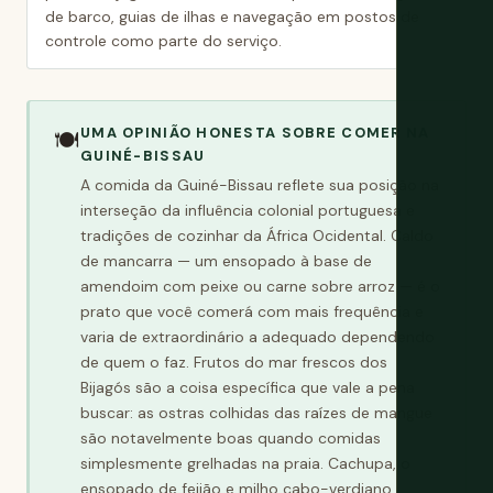
de barco, guias de ilhas e navegação em postos de
controle como parte do serviço.
UMA OPINIÃO HONESTA SOBRE COMER NA
🍽️
GUINÉ-BISSAU
A comida da Guiné-Bissau reflete sua posição na
interseção da influência colonial portuguesa e
tradições de cozinhar da África Ocidental. Caldo
de mancarra — um ensopado à base de
amendoim com peixe ou carne sobre arroz — é o
prato que você comerá com mais frequência e
varia de extraordinário a adequado dependendo
de quem o faz. Frutos do mar frescos dos
Bijagós são a coisa específica que vale a pena
buscar: as ostras colhidas das raízes de mangue
são notavelmente boas quando comidas
simplesmente grelhadas na praia. Cachupa, o
ensopado de feijão e milho cabo-verdiano,