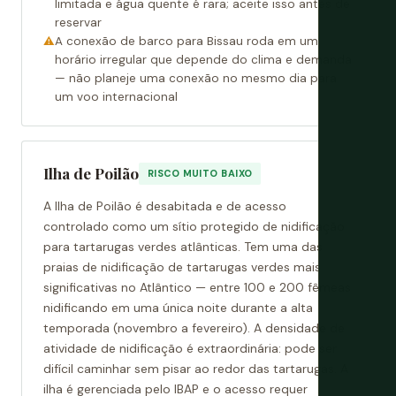
limitada e água quente é rara; aceite isso antes de
reservar
A conexão de barco para Bissau roda em um
horário irregular que depende do clima e demanda
— não planeje uma conexão no mesmo dia para
um voo internacional
Ilha de Poilão
RISCO MUITO BAIXO
A Ilha de Poilão é desabitada e de acesso
controlado como um sítio protegido de nidificação
para tartarugas verdes atlânticas. Tem uma das
praias de nidificação de tartarugas verdes mais
significativas no Atlântico — entre 100 e 200 fêmeas
nidificando em uma única noite durante a alta
temporada (novembro a fevereiro). A densidade de
atividade de nidificação é extraordinária: pode ser
difícil caminhar sem pisar ao redor das tartarugas. A
ilha é gerenciada pelo IBAP e o acesso requer