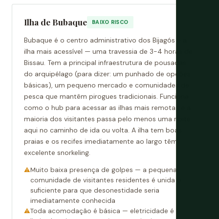
Ilha de Bubaque
BAIXO RISCO
Bubaque é o centro administrativo dos Bijagós e a
ilha mais acessível — uma travessia de 3-4 horas de
Bissau. Tem a principal infraestrutura de pousadas
do arquipélago (para dizer: um punhado de opções
básicas), um pequeno mercado e comunidades de
pesca que mantêm pirogues tradicionais. Funciona
como o hub para acessar as ilhas mais remotas e a
maioria dos visitantes passa pelo menos uma noite
aqui no caminho de ida ou volta. A ilha tem boas
praias e os recifes imediatamente ao largo têm
excelente snorkeling.
Muito baixa presença de golpes — a pequena
comunidade de visitantes residentes é unida o
suficiente para que desonestidade seria
imediatamente conhecida
Toda acomodação é básica — eletricidade é