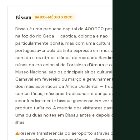
Bissau
BAIXO-MÉDIO RISCO
Bissau é uma pequena capital de 400.000 pessoas
na foz do rio Geba — caótica, colorida e não
particularmente bonita, mas com uma cultura
portuguesa-crioula distinta expressa em música,
comida e os ritmos diários do mercado Bandim. As
ruínas da era colonial da Fortaleza d'Amura e o
Museo Nacional são os principais sítios culturais. O
Carnaval em fevereiro ou março é genuinamente um
dos mais autênticos da África Ocidental — trupes
comunitárias, máscaras tradicionais e dança que é
inconfundivelmente bissau-guineense em vez de um
produto turístico. A maioria dos visitantes passa
uma ou duas noites em Bissau antes e depois das
ilhas.
Reserve transferência do aeroporto através da sua
acomodação com antecedência — elimina a