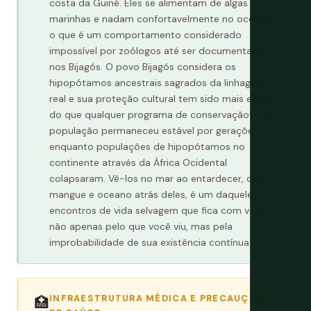
costa da Guiné. Eles se alimentam de algas
marinhas e nadam confortavelmente no oceano,
o que é um comportamento considerado
impossível por zoólogos até ser documentado
nos Bijagós. O povo Bijagós considera os
hipopótamos ancestrais sagrados da linhagem
real e sua proteção cultural tem sido mais eficaz
do que qualquer programa de conservação — a
população permaneceu estável por gerações
enquanto populações de hipopótamos no
continente através da África Ocidental
colapsaram. Vê-los no mar ao entardecer, com
mangue e oceano atrás deles, é um daqueles
encontros de vida selvagem que fica com você
não apenas pelo que você viu, mas pela
improbabilidade de sua existência contínua.
INFRAESTRUTURA MÉDICA E PRECAUÇÕES
🏥