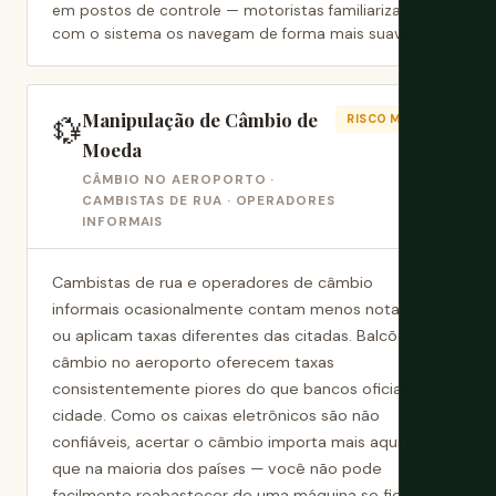
em postos de controle — motoristas familiarizados
com o sistema os navegam de forma mais suave.
Manipulação de Câmbio de
💱
RISCO MÉDIO
Moeda
CÂMBIO NO AEROPORTO ·
CAMBISTAS DE RUA · OPERADORES
INFORMAIS
Cambistas de rua e operadores de câmbio
informais ocasionalmente contam menos notas CFA
ou aplicam taxas diferentes das citadas. Balcões de
câmbio no aeroporto oferecem taxas
consistentemente piores do que bancos oficiais na
cidade. Como os caixas eletrônicos são não
confiáveis, acertar o câmbio importa mais aqui do
que na maioria dos países — você não pode
facilmente reabastecer de uma máquina se ficar