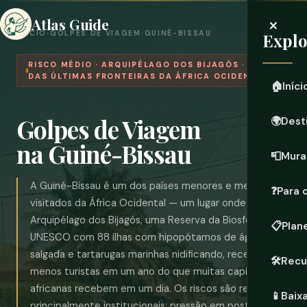
×
Atlas Guide
INÍCIO
›
GOLPES DE VIAGEM
›
GUINÉ-BISSAU
Expl
RISCO MÉDIO · ARQUIPÉLAGO DOS BIJAGÓS · UMA
DAS ÚLTIMAS FRONTEIRAS DA ÁFRICA OCIDENTAL
🏠
Iníci
Golpes de Viagem
🌍
Dest
na Guiné-Bissau
📮
Mura
A Guiné-Bissau é um dos países menores e menos
❓
Para 
visitados da África Ocidental — um lugar onde o
Arquipélago dos Bijagós, uma Reserva da Biosfera da
📋
Plan
UNESCO com 88 ilhas com hipopótamos de água
salgada e tartarugas marinhas nidificando, recebe
🛠️
Recu
menos turistas em um ano do que muitas capitais
africanas recebem em um dia. Os riscos são reais, mas
📱
Baix
principalmente institucionais: pressão em postos de