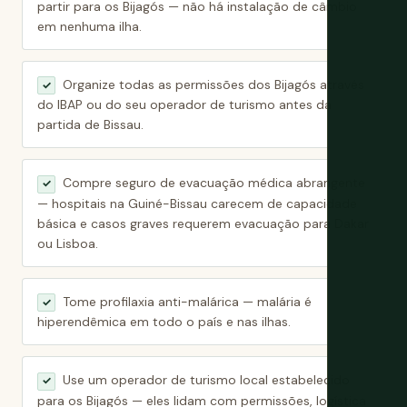
partir para os Bijagós — não há instalação de câmbio
em nenhuma ilha.
Organize todas as permissões dos Bijagós através
✓
do IBAP ou do seu operador de turismo antes da
partida de Bissau.
Compre seguro de evacuação médica abrangente
✓
— hospitais na Guiné-Bissau carecem de capacidade
básica e casos graves requerem evacuação para Dakar
ou Lisboa.
Tome profilaxia anti-malárica — malária é
✓
hiperendêmica em todo o país e nas ilhas.
Use um operador de turismo local estabelecido
✓
para os Bijagós — eles lidam com permissões, logística