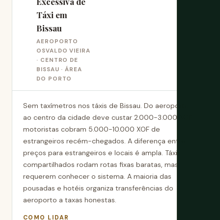
Excessiva de
Táxi em
Bissau
AEROPORTO
OSVALDO VIEIRA
· CENTRO DE
BISSAU · ÁREA
DO PORTO
Sem taxímetros nos táxis de Bissau. Do aeroporto
ao centro da cidade deve custar 2.000-3.000 XOF;
motoristas cobram 5.000-10.000 XOF de
estrangeiros recém-chegados. A diferença entre
preços para estrangeiros e locais é ampla. Táxis
compartilhados rodam rotas fixas baratas, mas
requerem conhecer o sistema. A maioria das
pousadas e hotéis organiza transferências do
aeroporto a taxas honestas.
COMO LIDAR