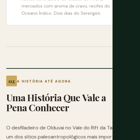
mercados com aroma de cravo, recifes do
Oceano Índico. Dois dias do Serengeti.
A HISTÓRIA ATÉ AGORA
Uma
História
Que
Vale
a
Pena
Conhecer
O desfiladeiro de Olduvai no Vale do Rift da Tanzânia é
um dos sítios paleoantropológicos mais importantes