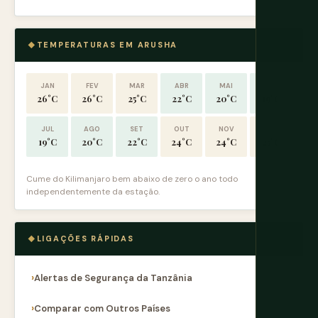
TEMPERATURAS EM ARUSHA
JAN
FEV
MAR
ABR
MAI
JUN
26°C
26°C
25°C
22°C
20°C
19°C
JUL
AGO
SET
OUT
NOV
DEZ
19°C
20°C
22°C
24°C
24°C
25°C
Cume do Kilimanjaro bem abaixo de zero o ano todo
independentemente da estação.
LIGAÇÕES RÁPIDAS
Alertas de Segurança da Tanzânia
Comparar com Outros Países