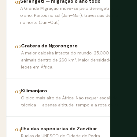
Serengeti — migração o ano todo
A Grande Migração move-se pelo Serengeti todo
o ano. Partos no sul (Jan–Mar), travessias de rios
no norte (Jun–Out).
Cratera de Ngorongoro
A maior caldeira intacta do mundo. 25.000
animais dentro de 260 km². Maior densidade de
leões em África.
Kilimanjaro
O pico mais alto de África. Não requer escalada
técnica — apenas altitude, tempo e a rota certa.
Ilha das especiarias de Zanzibar
Ruelas da UNESCO de Cidade de Pedra,