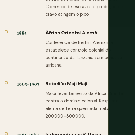
Comércio de escravos e produção de
cravo atingem o pico.
África Oriental Alemã
1885
Conferência de Berlim. Alemanha
estabelece controlo colonial do
continente da Tanzânia sem consulta
africana.
Rebelião Maji Maji
1905–1907
Maior levantamento da África Oriental
contra o domínio colonial. Resposta
alemã de terra queimada mata
200.000–300.000.
Independência & União
1961–1964