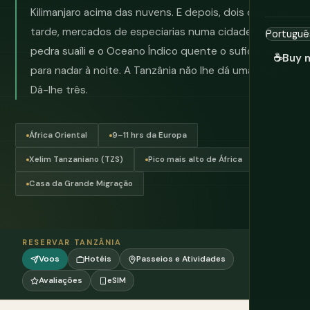
Kilimanjaro acima das nuvens. E depois, dois dias mais
tarde, mercados de especiarias numa cidade de
pedra suaíli e o Oceano Índico quente o suficiente
☕
Buy 
para nadar à noite. A Tanzânia não lhe dá uma viagem.
Dá-lhe três.
África Oriental
9–11 hrs da Europa
Xelim Tanzaniano (TZS)
Pico mais alto de África
Casa da Grande Migração
RESERVAR TANZÂNIA
Voos
Hotéis
Passeios e Atividades
Avaliações
eSIM