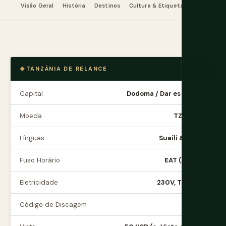
Visão Geral
História
Destinos
Cultura & Etiqueta
Comida & B
TANZÂNIA DE RELANCE
Capital
Dodoma / Dar es Salaam
Moeda
TZS (TSh)
Línguas
Suaíli & Inglês
Fuso Horário
EAT (UTC+3)
Eletricidade
230V, Tipo D/G
Código de Discagem
+255