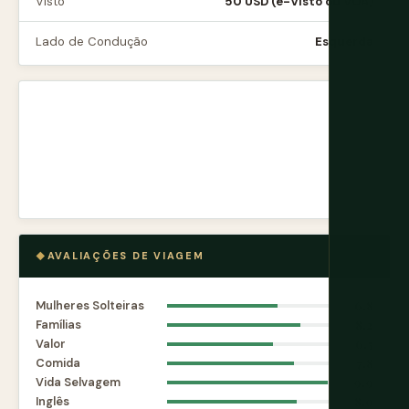
Visto
50 USD (e-Visto ou VOA)
Lado de Condução
Esquerda
AVALIAÇÕES DE VIAGEM
Mulheres Solteiras
6.8
Famílias
8.2
Valor
6.5
Comida
7.8
Vida Selvagem
9.9
Inglês
8.0