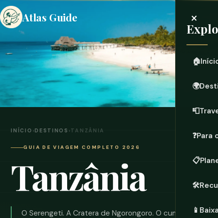
×
Atlas Guide
Expl
🏠
Iníci
🌍
Dest
📮
Trave
INÍCIO
›
DESTINOS
›
TANZÂNIA
❓
Para 
GUIA DE VIAGEM COMPLETO 2026
Tanzânia
📋
Plan
🛠️
Recu
📱
Baix
O Serengeti. A Cratera de Ngorongoro. O cume do