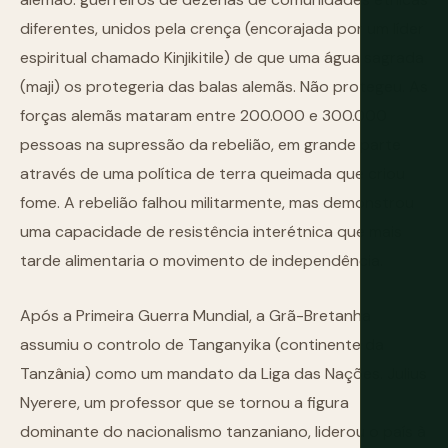
diferentes, unidos pela crença (encorajada por um líder
espiritual chamado Kinjikitile) de que uma água sagrada
(maji) os protegeria das balas alemãs. Não protegeu. As
forças alemãs mataram entre 200.000 e 300.000
pessoas na supressão da rebelião, em grande parte
através de uma política de terra queimada que criou
fome. A rebelião falhou militarmente, mas demonstrou
uma capacidade de resistência interétnica que mais
tarde alimentaria o movimento de independência.
Após a Primeira Guerra Mundial, a Grã-Bretanha
assumiu o controlo de Tanganyika (continente da
Tanzânia) como um mandato da Liga das Nações. Julius
Nyerere, um professor que se tornou a figura
dominante do nacionalismo tanzaniano, liderou o país à