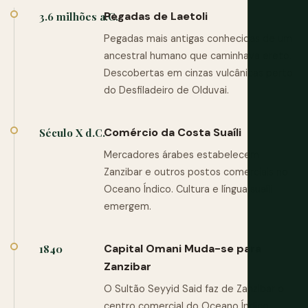
Pegadas de Laetoli
3.6 milhões a.C.
Pegadas mais antigas conhecidas de um
ancestral humano que caminhava ereto.
Descobertas em cinzas vulcânicas perto
do Desfiladeiro de Olduvai.
Comércio da Costa Suaíli
Século X d.C.
Mercadores árabes estabelecem
Zanzibar e outros postos comerciais no
Oceano Índico. Cultura e língua suaíli
emergem.
Capital Omani Muda-se para
1840
Zanzibar
O Sultão Seyyid Said faz de Zanzibar o
centro comercial do Oceano Índico.