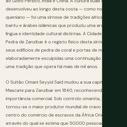
ao Golfo Pérsico, Índia e China. A cultura suaíli que se
desenvolveu ao longo desta costa — como no lado
queniano — foi uma síntese de tradições africanas
bantu e árabes islâmicas que produziu uma arquitetura,
língua e identidade cultural distintas. A Cidade de
Pedra de Zanzibar é o registo físico desta síntese, os
seus edifícios de pedra de coral e portas de madeira
elaboradamente esculpidas uma continuação direta de
uma tradição que opera há mais de mil anos.
O Sultão Omani Seyyid Said mudou a sua capital de
Mascate para Zanzibar em 1840, reconhecendo a sua
importância comercial. Sob controlo omanita, Zanzibar
tornou-se o maior produtor mundial de cravo e o
centro do comércio de escravos da África Oriental,
através do qual se estima que 50.000 pessoas